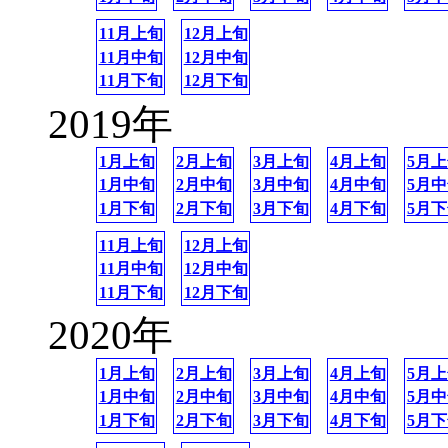
11月上旬
12月上旬
11月中旬
12月中旬
11月下旬
12月下旬
2019年
1月上旬
2月上旬
3月上旬
4月上旬
5月
1月中旬
2月中旬
3月中旬
4月中旬
5月
1月下旬
2月下旬
3月下旬
4月下旬
5月
11月上旬
12月上旬
11月中旬
12月中旬
11月下旬
12月下旬
2020年
1月上旬
2月上旬
3月上旬
4月上旬
5月
1月中旬
2月中旬
3月中旬
4月中旬
5月
1月下旬
2月下旬
3月下旬
4月下旬
5月