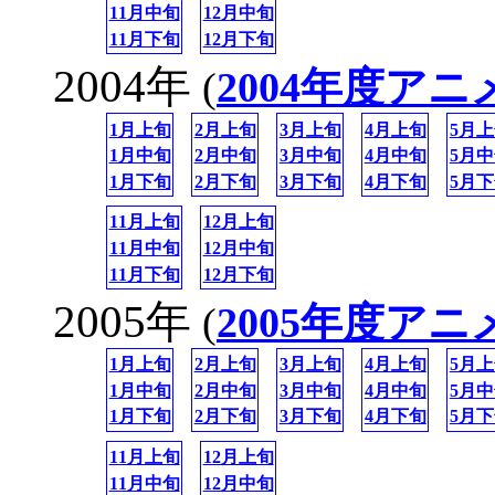
11月中旬
12月中旬
11月下旬
12月下旬
2004年
(
2004年度ア
1月上旬
2月上旬
3月上旬
4月上旬
5月
1月中旬
2月中旬
3月中旬
4月中旬
5月
1月下旬
2月下旬
3月下旬
4月下旬
5月
11月上旬
12月上旬
11月中旬
12月中旬
11月下旬
12月下旬
2005年
(
2005年度ア
1月上旬
2月上旬
3月上旬
4月上旬
5月
1月中旬
2月中旬
3月中旬
4月中旬
5月
1月下旬
2月下旬
3月下旬
4月下旬
5月
11月上旬
12月上旬
11月中旬
12月中旬