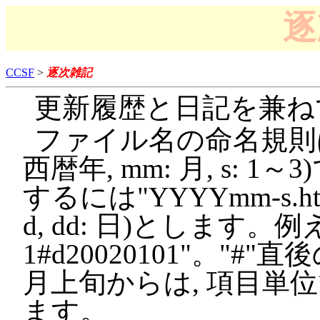
逐
CCSF
>
逐次雑記
更新履歴と日記を兼ね
ファイル名の命名規則は"YY
西暦年, mm: 月, s:
するには"YYYYmm-s.ht
d, dd: 日)とします。例えば
1#d20020101"。"#
月上旬からは, 項目単
ます。