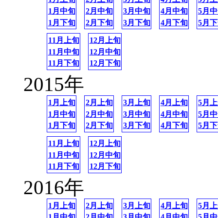
1月中旬
2月中旬
3月中旬
4月中旬
5月
1月下旬
2月下旬
3月下旬
4月下旬
5月
11月上旬
12月上旬
11月中旬
12月中旬
11月下旬
12月下旬
2015年
1月上旬
2月上旬
3月上旬
4月上旬
5月
1月中旬
2月中旬
3月中旬
4月中旬
5月
1月下旬
2月下旬
3月下旬
4月下旬
5月
11月上旬
12月上旬
11月中旬
12月中旬
11月下旬
12月下旬
2016年
1月上旬
2月上旬
3月上旬
4月上旬
5月
1月中旬
2月中旬
3月中旬
4月中旬
5月