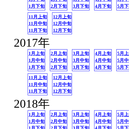
1月下旬
2月下旬
3月下旬
4月下旬
5月
11月上旬
12月上旬
11月中旬
12月中旬
11月下旬
12月下旬
2017年
1月上旬
2月上旬
3月上旬
4月上旬
5月
1月中旬
2月中旬
3月中旬
4月中旬
5月
1月下旬
2月下旬
3月下旬
4月下旬
5月
11月上旬
12月上旬
11月中旬
12月中旬
11月下旬
12月下旬
2018年
1月上旬
2月上旬
3月上旬
4月上旬
5月
1月中旬
2月中旬
3月中旬
4月中旬
5月
1月下旬
2月下旬
3月下旬
4月下旬
5月