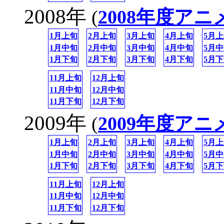
2008年
(
2008年度ア
1月上旬
2月上旬
3月上旬
4月上旬
5月
1月中旬
2月中旬
3月中旬
4月中旬
5月
1月下旬
2月下旬
3月下旬
4月下旬
5月
11月上旬
12月上旬
11月中旬
12月中旬
11月下旬
12月下旬
2009年
(
2009年度ア
1月上旬
2月上旬
3月上旬
4月上旬
5月
1月中旬
2月中旬
3月中旬
4月中旬
5月
1月下旬
2月下旬
3月下旬
4月下旬
5月
11月上旬
12月上旬
11月中旬
12月中旬
11月下旬
12月下旬