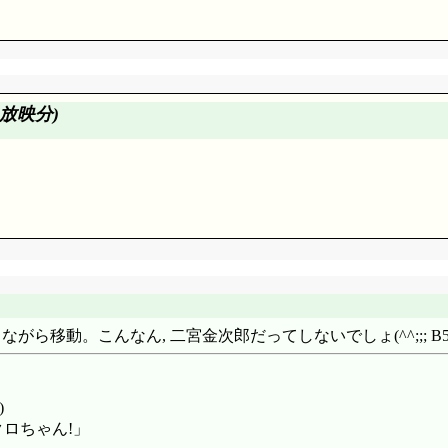
放映分)
場。「これぞ正しくおひさまの国に代々伝わる由緒正しきデコール
途中から聞いてないし(^^;;;
行中)。眠り族は眠くてにゃむにゃむ言ってる事から……あれ? 
, 小路の先で圧縮中……本来人が入る事を前提としているんじ
り雨樋だと(^^;;;
力って(^^;;; (笑いで)真っ赤になってるショボッツと(恥
込んで「「ぷーぷぷー! ぷーぷぷー! ぷーぷーぷー!! 一緒に
; ショホッツを知っていたジルですが, さっき寝てたニャムル族
み」と書きましたけど, 「ひかり」でもありですね。「こだま」
おひさまの恵み」減退に一番近いところにいるんだよね, この
ながら移動。こんなん, 二宮金次郎だってしないでしょ(^^;;; 
わされますねえ。移動量多すぎます。突然慰安パーティを思い立
たのね(^^;;; サクラちゃんとサンユンが一緒に居ると, どーし
いですね(^^;;; まあ二人だけでウェイトレスやってきっちり
伝染してるし!! 「いにゃいにゃいにゃいにゃ～んいにゃいにゃ～ん」(^^
)
の世界では空汰は死んでなくて, しっかり嵐と結婚までしたん
なったら!」「やるしかないよ!」「やるしかないよ!」「「やっ
クロちゃん!」
……こういうのは意図してできるようじゃないと, プロミネ