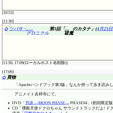
[10:53]
評価……☆☆☆☆(前回比: +1)
[11:30]
サブタイトル: そう読むんだ(^^;;;
◇
ツバサ・
第3話「
のカタナ」(
4月23日
年代記
はま
クロニクル
破魔
アイキャッチBに出ているデコールメーカー, やっと登
回は, レインの妄想暴走ぶりが素晴らしいですな。ファイン
デコールの原料を手に入れようと外出(キャメロット尾
付きました。すぐに付いて行けなくなったキャメロット
物をわざと間隔開けて建てたって程度なんでしょうね。つま
トーテムコーン(気象観測施設)の解説。……プーモの画
[11:50, 17:09(ローカルホスト名削除)]
リック・タビイの態度に憤慨したショボッツ, ジルを巻き
ゃなくて, 一般市民も巻き込んじゃうんですか(^^;;
[17:09]
評価……☆☆☆☆(前回比: ±0)
んだろう?
◇
買物
今から後付け。
前回感想
……もとい前回妄想で「のぞ
タビイが限界以上に仕事している理由は……最近の「
ト: 英訳)。
「Apacheハンドブック第3版」なんか持って歩き読みし
ると設備の配置が悪いのも原因の一つではないのかと思
ずまんが大王
を思い出してしまった(汗)
あ, サンユン@レイアース2。なるほど, だから点目だっ
アニメイト吉祥寺にて,
コックを押し付けられたプーモ, あの小さな身体で凄
けには……って全然絡まなかった(^^;;;
「いやいやいや～んいやいや～ん」やると思った(^^;;; って
DVD「
月詠 ―MOON PHASE―
PHASE04」(初回限定版
サンユンに続き, 来た来た嵐&空汰@
X -エックス-
。こ
結局昏倒してしまうタビイに「こうなったら!」「こう
CD「撲殺天使ドクロちゃん サウンドトラックだよ! ド
元は高野の修行僧だよね(^^;;; 破戒坊主だったけど。
か。まあこれも偶然ではなく必然なのかもしれませんが