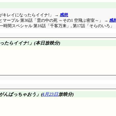
います。でもあくまでも「実現は不可能という前提の下で」。
捨ててしまう存在が出ちゃ駄目なのよ～。……と, これはヒミ
うちがキレイになったらイイナ!」 →
感想
ロとマープル 第36話「雲の中の死 ～その1 空飛ぶ密室～」 →
感
 days 春の一時間スペシャル 第16話「千客万来」, 第17話「そらのいろ」
たらイイナ!」(本日放映分)
大暴走してはいないようですが, それでも端々に面白さが滲ん
がんばっちゃおう」(
4月23日
放映分)
「男は仲間外れって奴か」でもおーわらいしました。そして終いには母親
;
そういう人も居るのよね」世の中ってのはね(^^;;;