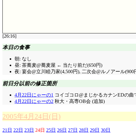
見所3: 「ハキムの事じゃなくて……!」こうやって
見所4: エマが借りた本。いくら良い雰囲気でも, 
[26:16]
評価……☆☆☆☆(前回比: ±0)
本日の食事
今回も直ってないぞプロデュ―サー。
朝: なし
カグツチ側は「人間」なんですか。悪霊に対して「死
昼: 茶蕎麦@蕎麦屋 ← 当たり前だ(650円)
おほほほほ……」まあこんなサクヤが人外だと悲しい気もし
夜: 宴会@立川睦乃家(4,500円), 二次会@ルノアール(900
タケシはスサノオの転生, と見なされている……うー
か, 卑弥呼の後に倭国を戦乱に陥らせてしまった男王
前日分以前の修正箇所
オナムジ曰く「人間どもの神も為せる術がないかと」…
すればするほど興味深い台詞だなあ。
4月22日にゃーの1
コイゴコロ@まじかるカナンEDの曲で 
軟禁状態の琴乃, 呼ぶ名はタケル。不安な時に, 
4月22日にゃーの2
秋大・高専OB会 (追加)
業自得にしか思えないよ。何だか悪循環に陥ってしま
結界の仕組みを芹・明日香(とサクヤ)に話すアマテラス。
2005年4月24日(日)
行動に出たのか? 間諜なのではなく, 操られた? そし
れた赤銅掘りの邑で麻衣が失神したのは, どうも過去
21日
22日
23日
24日
25日
26日
27日
28日
29日
30日
ね(--;;;