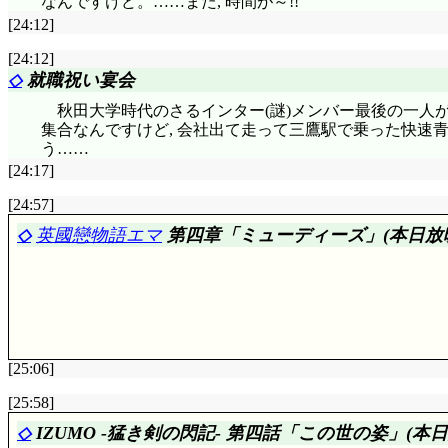
なんですけど。……また, 時間が～!!
[24:12]
[24:12]
◇
就職祝い宴会
秋田大学時代のさるインター(謎)メンバー最後の一人が
集合なんですけど, 会社出て走って三鷹駅で乗った快速青梅
う……
[24:17]
[24:57]
◇
英國戀物語エマ
第四章「ミューディーズ」(本日放
[25:06]
評価……☆☆☆☆(前回比: +1)
[25:58]
見所1: ウィリアムとアーサーに無視され続けたコリン
◇
IZUMO -猛き剣の閃記- 第四話「この世の姿」(本
見所2: ハキムの水煙管。拘ってるなあ……音, とい