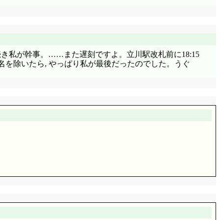
き私が幹事。……また遅刻ですよ。立川駅改札前に18:15
の1名を除いたら, やっぱり私が最後だったのでした。うぐ
か, 隅から隅まで現実感に溢れちゃってますね。