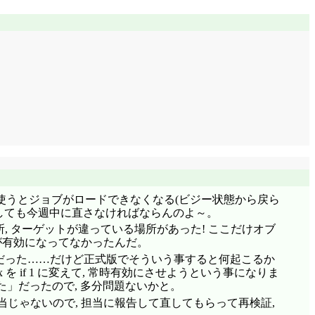
Mを使うとジョブがロードできなくなる(ビジー状態から戻ら
しても今週中に直さなければならんのよ～。
箇所, ターゲットが違っている場所があった! ここだけオブ
x が有効になってなかったんだ。
たんだった……だけど正式版でそういう事すると何起こるか
 を if 1 に変えて, 常時有効にさせようという事になりま
」だったので, 多分問題ないかと。
当じゃないので, 担当に報告して直してもらって再検証,