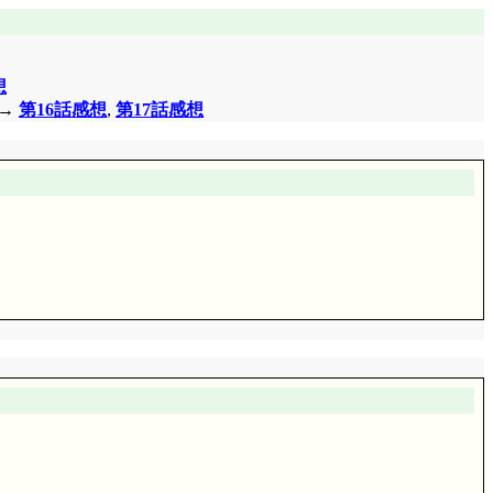
長期的目標に掲げておいて, 短期的目標で現実解を求め
コが本気でそれを目指しているのであれば, の反論なんで
想
 →
第16話感想
,
第17話感想
でますね……「おねがい♥」でまっする化する伝法なアラ
襲来……ぐはあっ, 身につまされる(^^;;; そーだよね,