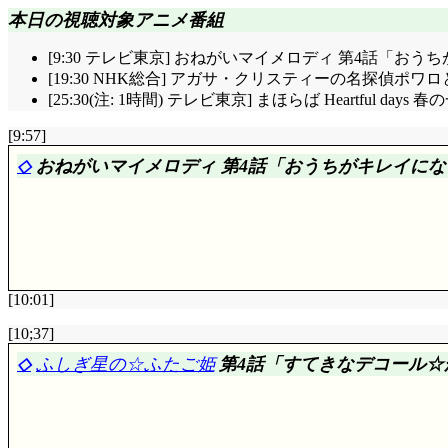
全てが等しく幸せである事……目指すべき理念だと思
本日の視聴対象アニメ番組
るんであって, こういうのを直接目指して短期的に切り
すが。どーしてもそうは思えないのよね。
[9:30 テレビ東京] おねがいマイメロディ 第4話「お
[19:30 NHK総合] アガサ・クリスティーの名探偵ポワ
[25:30(注: 1時間) テレビ東京] まほらば Heartful
[9:57]
◇
おねがいマイメロディ 第4話「おうちがキレイになっ
[10:01]
評価……☆☆☆☆
[10;37]
色々評判なので観てみました。話題の第2話みたいに
◇
ふしぎ星の☆ふたご姫
第4話「すてきなデコール☆
イグマとか(^^;;; 他にもゴミ男 → ゴキブリとか, 
母親って子供の家に来ると掃除しちゃうんだよね(^^;;;;;;
で, 最後にキッズアニメらしからぬマイメロの一刺し「