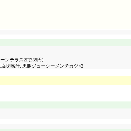
こころんも可愛い(こころん出番少なかったけど)。しかし「
ーンテラス2F(335円)
ろんの特技だよね(こころん違い)。それはさておき, 何度も繰
いたと。頬赤らめたりしてましたけど, 吊橋効果は別にして,
 豆腐味噌汁, 黒豚ジューシーメンチカツ×2
れた事に反発しませんでしたし。でも結平には他に「一番大切
問題のある妄想なので書けないなあ。EDに出ていた「森くん」っ
辺だと予想しているので横浜線の可能性もあるかな, と思ったんです