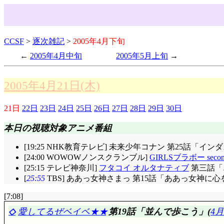
CCSF
>
逐次雑記
>
2005年4月下旬
2005年4月中旬
2005年5月上旬
2005年4月21日(木)
21日
22日
23日
24日
25日
26日
27日
28日
29日
30日
本日の視聴対象アニメ番組
[19:25 NHK教育テレビ] 未来少年コナン 第25話「イ
[24:00 WOWOWノンスクランブル]
GIRLSブラボー second
[25:15 テレビ神奈川]
フタコイ オルタナティブ
第三話「
[
25:55
TBS] ああっ女神さまっ 第15話「ああっ女神に心
[7:08]
◇
愛してるぜベイベ★★
第19話「並んで歩こう」(
4月