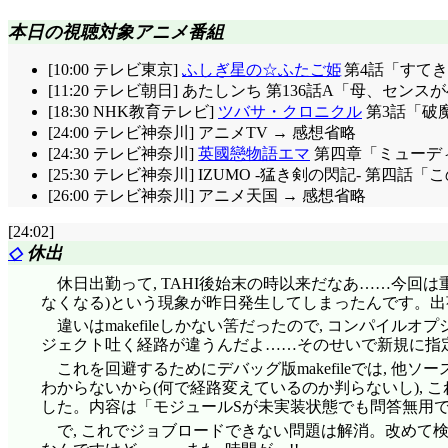
本日の視聴対象アニメ番組
[10:00 テレビ東京]
ふしぎ星の☆ふたご姫
第4話「すてき
[11:20 テレビ朝日] あたしンち 第136話A「母、セン
[18:30 NHK教育テレビ]
ツバサ・クロニクル
第3話「破
[24:00 テレビ神奈川] アニメTV → 感想省略
[24:30 テレビ神奈川]
英國戀物語エマ
第四章「ミューデ
[25:30 テレビ神奈川] IZUMO -猛き剣の閃記- 第四話
[26:00 テレビ神奈川] アニメ天国 → 感想省略
[24:02]
◇
休出
休日出勤って, TAHI後始末の時以来だなあ……今回
なくなる)という現象が昨日発生してしまったんです。出
違いはmakefileしかない筈だったので, コンパイ
ジェクト吐く経路が違うんだよ……そのせいで新規に指定させた 
これを回避するためにデバッグ版makefileでは,
わからないから(何で経路変えているのか判らないし), これは
した。内容は「モジュールSが未実装状態でも問答無用で
で, これでジョブロードできない問題は解消。改めて検