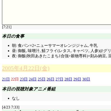
[7:21]
評価……☆☆☆☆(前回比: ±0)
本日の食事
今回の作画は最高クラスですね。ゆーちゃんもミキも
い(^^;;;
朝: 食パン×2+ニューサマーオレンジジャム, 牛乳
昼: 御飯, 味噌汁, 鱚フライ(レタス, キャベツ, 人参)@グリ
じょうろで虹を作るのは, ゆーちゃんじゃなくてここ
に深く刺さっていそうですね。そこで結平に親近感を抱
夜: 御飯(秋田あきたこまち1合強+穀物専科)+刻み納豆,
んと一緒に自分も受け入れられているって。子供扱いさ
ような。他に1つ思い付いた事あるんですけど, 流石に
2005年4月22日(金)
今回の鉄道: 山手線E231系。片倉家は東急沿線川崎近
て……む, 無駄な。
21日
22日
23日
24日
25日
26日
27日
28日
29日
30日
ED: そう言えば, 最初からミキ居るんですね。
本日の視聴対象アニメ番組
なし
[4/23 7:33]