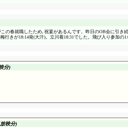
この春就職したため, 祝宴があるんです。昨日のOB会に引き続
行きが18:14発(大汗)。立川着18:31でした。飛び入り参加
映分)
。そして相応以上に非難を浴びてしまうアーサー(^^;;; なん
日放映分)
うのは正直盲点でした。