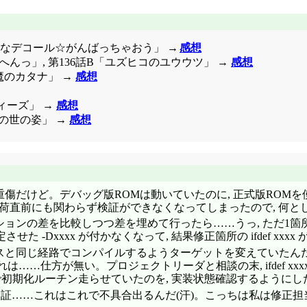
なデコール☆がんばっちゃおう」 →
感想
スがへんっ」, 第136話B「ユズヒコのユウウツ」 →
感想
魔のカタナ」 →
感想
ィーズ」 →
感想
「この世の姿」 →
感想
は重傷だけど。デバッグ版ROMは動いていたのに, 正式版RO
荷直前にも関わらず検証ができなくなってしまったので, 何と
ルオプションの差を比較しつつ差を埋めて行ったら……うっ, ただ1
-Dxxxx が付かなくなって, 結果修正箇所の ifdef xxx
 他ソースと同じ経路でコンパイルするようターゲットを変えてい
……仕方が無い。プロジェクトリーダと相談の末, ifdef xxxx
初期化ルーチン走らせていたのを, 実装状態確認するようにした
証……これはこれで不具合出るんだ(汗)。こっちは私は修正担