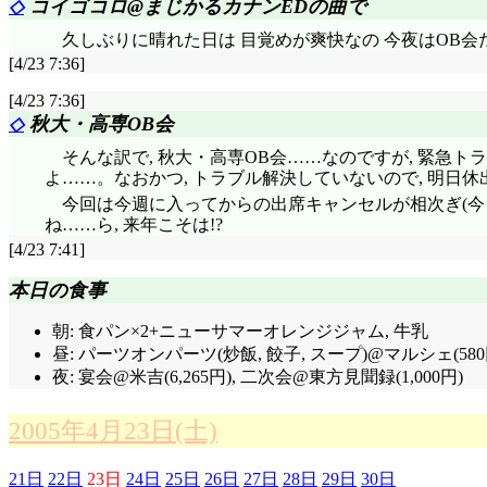
◇
コイゴコロ@まじかるカナンEDの曲で
久しぶりに晴れた日は 目覚めが爽快なの 今夜はOB会
[4/23 7:36]
[4/23 7:36]
◇
秋大・高専OB会
そんな訳で, 秋大・高専OB会……なのですが, 緊急ト
よ……。なおかつ, トラブル解決していないので, 明日
今回は今週に入ってからの出席キャンセルが相次ぎ(今日
ね……ら, 来年こそは!?
[4/23 7:41]
本日の食事
朝: 食パン×2+ニューサマーオレンジジャム, 牛乳
昼: パーツオンパーツ(炒飯, 餃子, スープ)@マルシェ(580
夜: 宴会@米吉(6,265円), 二次会@東方見聞録(1,000円)
2005年4月23日(土)
21日
22日
23日
24日
25日
26日
27日
28日
29日
30日