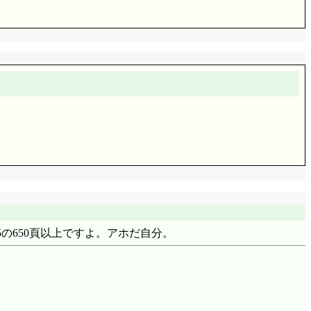
メーカー!」そんなものなんですか(^^;;; そして今
眠り族じゃなくてニャムル族なの? EDで見て初めて気
ゃなくて, 行き止まりから雨水などを川に逃すために建
で)真っ赤になってるプーモの取り合わせが何とも。ワーカホ
やろう!?」」リオーネだけじゃなくてプリンセス達だけじ
はプリンセスだって認めませんでしたよね。この違いは何な
ではできません。さあ, どういう意味でしょうか(ヒン
人達は。とすぐに判りましたけど, 仕事の様子を見てい
B5の650頁以上ですよ。アホだ自分。
つショボッツ, 「ばんざーいばんざーい!」は木村@
あ
ても
さくらと異世界のクロウカード!?
を思い出さないわ
裁いているショボッツも凄いけど。そしてダンスは……
;;;;;;;;;;;;;;; 国民的舞踊になったりして。
ですね。嵐を元巫女だって言ってましたが, 空汰だって
ちゃおう!!」」……で, 結局結果オーライに走るんです
ンスにお任せすれば何でもできるって思いになっちゃう。