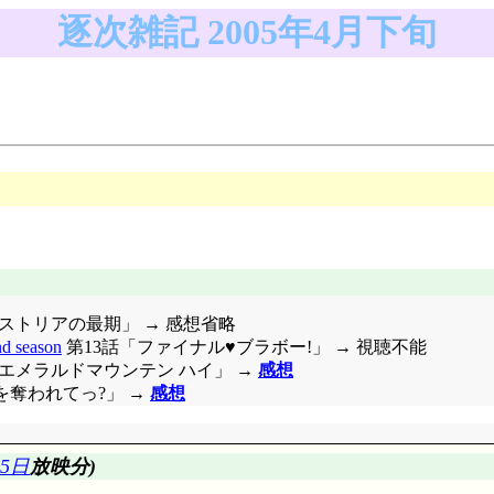
逐次雑記 2005年4月下旬
ンダストリアの最期」 → 感想省略
 season
第13話「ファイナル♥ブラボー!」 → 視聴不能
エメラルドマウンテン ハイ」 →
感想
を奪われてっ?」 →
感想
5日
放映分)