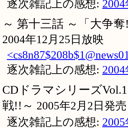
逐次雑記上の感想:
200
～ 第十三話 ～「大争
2004年12月25日放映
<cs8n87$208b$1@news01.
逐次雑記上の感想:
200
CDドラマシリーズVol.
戦!!～
2005年2月2日発売
逐次雑記上の感想:
200