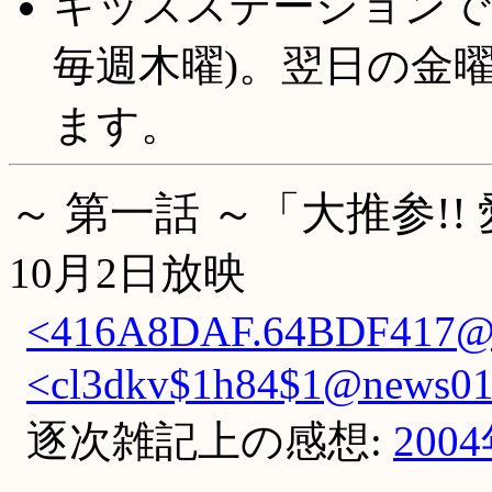
キッズステーションでは
毎週木曜)。翌日の金
ます。
～ 第一話 ～「大推参!!
10月2日放映
<416A8DAF.64BDF417@fs
<cl3dkv$1h84$1@news01.
逐次雑記上の感想:
200