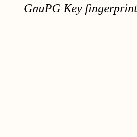
GnuPG Key fingerpri