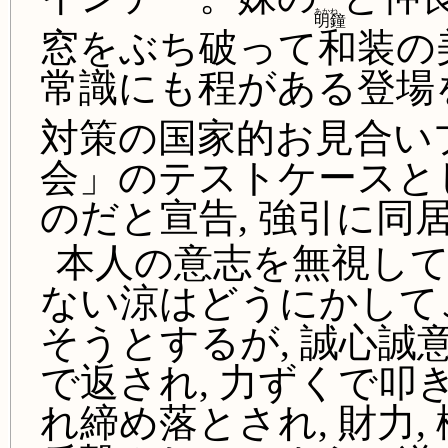
あかね
明鐘
窓をぶち破って和装の
常識にも程がある登場
対策の国家的お見合い
会」のテストケースと
のだと宣告, 強引に同
本人の意志を無視し
ない涼はどうにかして
そうとするが, 誠心
で返され, 力ずくで
れ締め落とされ, 財力,