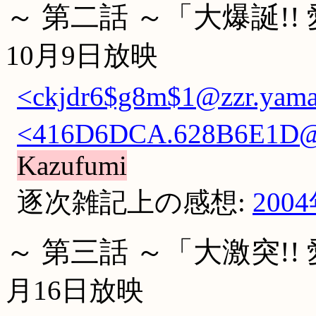
～ 第二話 ～「大爆誕!!
10月9日放映
<ckjdr6$g8m$1@zzr.yamad
<416D6DCA.628B6E1D@ti
Kazufumi
逐次雑記上の感想:
200
～ 第三話 ～「大激突!!
月16日放映