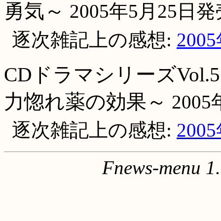
勇気～
2005年5月25日発
逐次雑記上の感想:
200
CDドラマシリーズVol.
力惚れ薬の効果～
200
逐次雑記上の感想:
200
Fnews-menu 1.