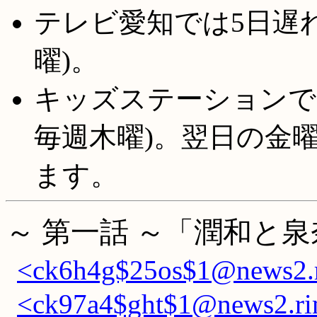
テレビ愛知では5日遅れで
曜)。
キッズステーションでは
毎週木曜)。翌日の金
ます。
～ 第一話 ～「潤和と泉
<ck6h4g$25os$1@news2.r
<ck97a4$ght$1@news2.rim