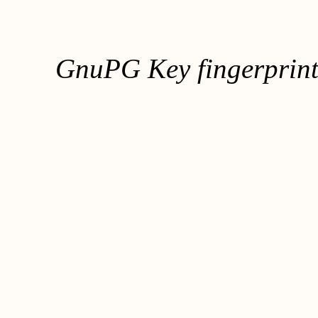
GnuPG Key fingerpri