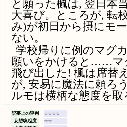
と願った楓は, 翌日
大喜び。ところが, 転
み)が初日から摂にモ
ない。
学校帰りに例のマグカ
願いをかけると……マ
飛び出した! 楓は席
が, 安易に魔法に頼
ルモは横柄な態度を取
記事上の評判
☆☆☆☆
妄想喚起度
☆☆