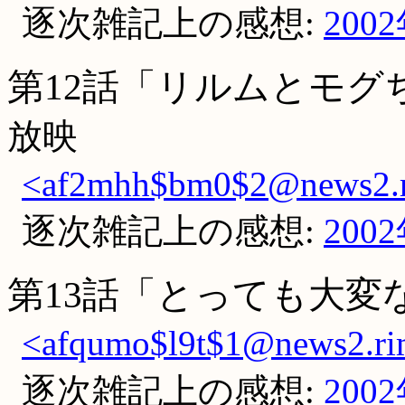
逐次雑記上の感想:
200
第12話「リルムとモグ
放映
<af2mhh$bm0$2@news2.ri
逐次雑記上の感想:
200
第13話「とっても大変
<afqumo$l9t$1@news2.rim
逐次雑記上の感想:
200