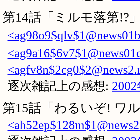
第14話「ミルモ落第!?
<ag98o9$qlv$1@news01bf.
<ag9a16$6v7$1@news01cb
<agfv8n$2cg0$2@news2.r
逐次雑記上の感想:
200
第15話「わるいぞ! ワ
<ah52ep$128m$1@news2.r