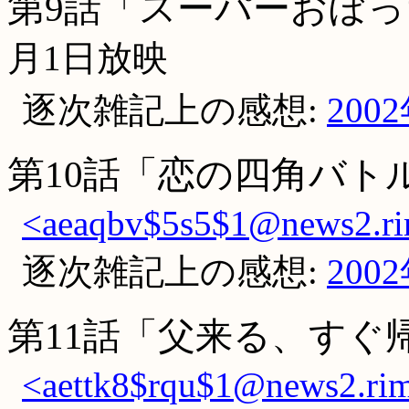
第9話「スーパーおぼ
月1日放映
逐次雑記上の感想:
200
第10話「恋の四角バト
<aeaqbv$5s5$1@news2.rim
逐次雑記上の感想:
200
第11話「父来る、すぐ
<aettk8$rqu$1@news2.rim