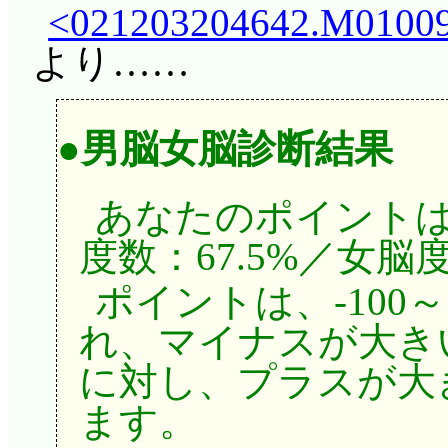
際に感服。しかし「鍵
<021203204642.M01009
つもりでいた玉木。任
の方って言うのは(^^;;;
評価……☆☆☆☆☆(前回比
より……
脳内マスキングしてい
霞家の玄関にあった
陽子が厄介になる邑(
ら思いっきり突き付けら
ると, 扉が現れる……順番
●男脳女脳診断結果
うか)が, 到着直前に
のでした。
印の鍵」なんだからい
立ったからじきにこの
児童会長じゃない, た
出て来るというのはよ
あなたのポイントは 
とは言われたものの,
になってしまった玉木
分が二人になっても気
度数：67.5%／女脳度数
の責任を感じないわけ
なってしまう, 中学生
うのは面白いところで
ポイントは、-100
桂……以前にもちらっ
てこと言うんですか(^^;
さんが二人, 龍ちゃん
れ、マイナスが大き
祥瓊, 珠晶の服飾品
そんな心の隙を突かれ
二人。全員が何事もな
に対し、プラスが大
逃げもしているかも知
り憑いてしまいました
にホラーです。
ます。
へ向かったようです。
脆い玉木。うっわー可愛い