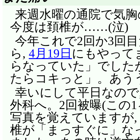
リカの視点はいいです
来週水曜の通院で気胸
白いです。しかし絵が
評価……☆☆☆☆☆(前回比
今度は頚椎が……(泣)
「緩い」とか「ずれて
今年これで2回か3回目
り「荒れている」。
「響子さーん, 好きじ
ら,
4月19日
にもやって
やめーい(^^;;; 背
森川君をまったく気
らなっていた」でした
(^^;;;;;;; あれはや
うではなく, では好
たらコキっと」。あう
か?(^^;;;;;;;;;;;;
わけでもなく。どう感
を「惣一郎さん」と呼ぶし(
幸いにして平日なので
ら, 兄と似ているか
外科へ。2回被曝(この1
ですか。森川君として
引っ張っても外れな
写真を覚えていますが,
まくるとおもいますが(^
すのかと思ったら, 
椎が「まっすぐに」な
は, 和人と距離を置く
た。こういう爆発なら