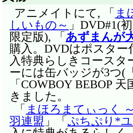
(^^;;;
次回予告, 初めて15
アニメイトにて, 「
ま
きました(音声のみ)。
しいもの～
」DVD#1(
限定版), 「
あずまんが
購入。DVDはポスター
入特典らしきコースター
ーには缶バッジが3つ(
「COWBOY BEBOP 天
きました。
「
まほろまてぃっく 
羽連盟
」「
ぷちぷり*
入に特典があるらしく,