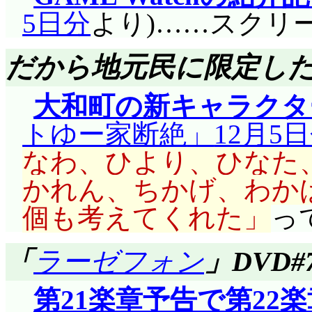
し, トリを務めたユー
の試験の時とは違って
5日分
より)……スクリ
ポン!」だと語呂が悪いです
ころかミスしまくり。
てるとは思っていなか
妖精もかなり沢山出
だから地元民に限定し
めはしっかりできて,
裏剣に繋ぐための流れ
たし。エンマ先生とか
手。続いて魔王様(目
でしょう。再不斬の目
大和町の新キャラクタ
くなったかと思うんで
手。エルミナ, 複雑な
れでサスケだけに向け
トゆー家断絶
12月5
な。龍宮城でのマンボ
表情を作る時, 本心が
逸らさせると……うー
なわ、ひより、ひなた
扱いがイイですね。「
どう打ち解けて行くの
方が良かったか。何に
かれん、ちかげ、わか
い潰すとは(^^;;;
る作品です。
個も考えてくれた
っ
最後はリルムのマグ
サクラ, ナルトにとき
大化し, ……ロケットかい!
「
ラーゼフォン
」DVD
くていいですホント。
第21楽章予告で第22
ればなあ……でも安純は鬼