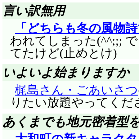
言い訳無用
ても構わないのかなあ
したし。そして「キス
どちらも冬の風物詩
見ていたらどうなったこと
われてしまった(^^;;
んすら大口開けてしま
てたけど(止めとけ)
ンダに大きく水をあけ
いよいよ始まりますか
ちゃかすようなら, 
すわ。
梶島さん・ごあいさつ
りたい放題やってくだ
次回……遂に来まし
あくまでも地元密着型
大和町の新キャラクタ