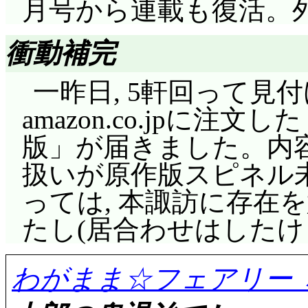
月号から連載も復活。
天界王の娘にして天
どね。その時は録画し
もタイトルに偽りあり(^^
補, エルミナ(CV: 
ノンスク向け紹介を兼
衝動補完
を含めて, 豪快なボケキャ
明台詞であろう台詞が
一昨日, 5軒回って見
で飛ぶわ, 翼がつっ
有難いんですけどね。
amazon.co.jpに注文し
わ, そこら中破壊して
たかったような気がし
版」が届きました。内
父兄参観日を恐れるユーシ
はアナ姫様がメインだ
扱いが原作版スピネル
王様なぞ既に来ているって……
姫様は出番が少ない(泣
っては, 本諏訪に存在
「愛すべき魔界」を身
出番ゼロ。
たし(居合わせはしたけ
王様。微笑ましくって
それに対して笑わせ
本当に泣くかもね。ユ
やられキャラ(^^;;;
わがまま☆フェアリー 
を前に, ちょっと本音
ボコボコにされるシー