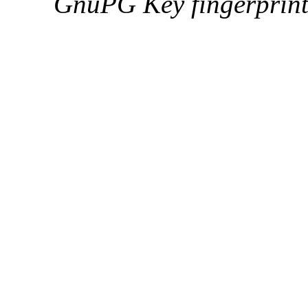
GnuPG Key fingerpri