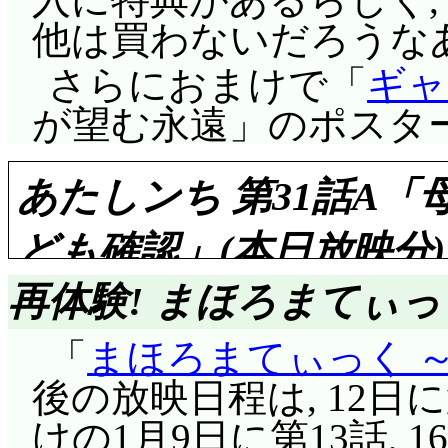
他は買わないだろうな
さらにおまけで「
ギャ
が望む永遠」のポスタ
あたしンち 第31話A「
ども確認」(本日放映分)
再体験! まほろまてぃっ
「
まほろまてぃっく 
評価……☆☆☆☆☆(前回比
後の放映日程は, 12日に第
けの1月9日に第13話, 1
先週分は, 録画した