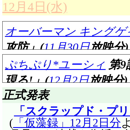
人になるな)が鏡(扉)
12月4日(水)
鈴を見て, どうやら
はないですな。取り敢
で。だったらカスミも
ろが見えたような気が
が, 予告によると次
あるいは, 霞家のヘ
想」に凝り固まってし
オーバーマン キングゲ
し。しかしいくら玉木
しているのかも知れま
で他人の境遇がまった
み達全員が箒振り回し
ら異常性に気が付きま
攻防」(
11月30日
放映分)
でいる。清秀(でしたっ
(^^;;;;;;;
けた扉が自分の手に負
ぷちぷり*ユーシィ
第9
も言葉が理解できてい
「ありがとう」は言わ
解した帽子男, カス
気づいたのではないか
現る!」(
12月2日
放映分)
いなかったということ
三つ編み様とは違い, 
のかは未だ分かりませ
評価……☆☆☆☆
ハナちゃん。再試験制
え。その割には, 扉
正式発表
ノンスクランブル放
コーディオンも魔法だ
ましたけど。
「スクラップド・プリ
名高いオープニング(^^
判断を委ねるというこ
「自分自身を閉じ込
評価……☆☆☆☆☆(前回比:
(
仮藻録
12月2日分
ありますから, 衝撃
て。
すが, とても自分自