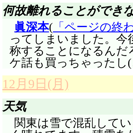
評価……☆☆☆☆(前回比: 
何故離れることができ
どれみ達はともかく,
眞深本
(
ページの終
というのは大変ですな
評価……☆☆☆☆☆(前回比
ってしまいました。今後
くない」ももちゃん,
称することになるんだろうな
脚本流出話。カスミ
ますね(^^;;; ぽっ
ケ話も買っちゃったし(
いるというか, と思っ
なで」にはならないぞ
者向きの才能も発揮し
「ただの中学生(=お
12月9日(月)
したのには爆笑しましたが(^
と決意して復活したの
ミに投資したようなも
いうことでまた撃沈さ
天気
需要を見定めて商品を
今日だというのに(^^;
関東は雪で混乱してい
人員を増やし(ユリ様の
活させたとしても, 今