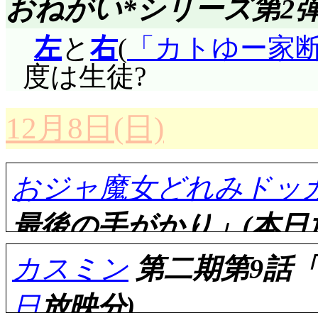
おねがい*シリーズ第2
左
と
右
(
カトゆー家
度は生徒?
12月8日(日)
おジャ魔女どれみドッカ
最後の手がかり」(本日
カスミン
第二期第9話
日
放映分)