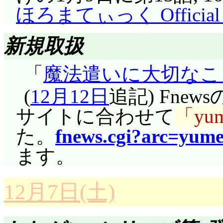
ほろまてぃっく Official S
しまいました……
A: 食品を溜めてし
新規取扱
じゃあポスターやTシ
「
魔法遣いに大切なこ
もしないのに溜めてし
(
12月12日
追記) Fnew
てしまうと辛い(^^;;;
サイトに合わせて
yu
B: メナードコラック
た。
fnews.cgi?arc=yu
年前だって)。それはと
ます。
早口競争。絵が出て
間に言えるかが勝負!(^^;
12月7日(土)