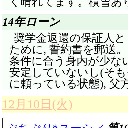
く晴れてます。積雪あ
産業を子会社化し(^^;;
でしょうね。充分に事
レー屋と裏取り引き(^^;;
やらなくても(^^;;;
14年ローン
あれだけ長期にわたっ
先々代女王陛下最後
奨学金返還の保証人と
に予算1,000円(霧彦の
孫・ロビー……あの母
ために, 誓約書を郵送
っていないと思うんだ
ね。いい人ではあるけ
条件に合う身内が少な
多いし。
セーフ? ロイ自身は魔
安定していないし(そ
収益に走りすぎ, 労
と思うんだけど。血筋
に頼っている状態), 
カスミ。人の笑顔のた
ゃないかなあ。
バー・ストレンジャー
ロイの日記。1,000
12月10日(火)
味しいところを持って
ランク王国あたりでし
かえでもこのバーに来た
はない)。たとえ英語だ