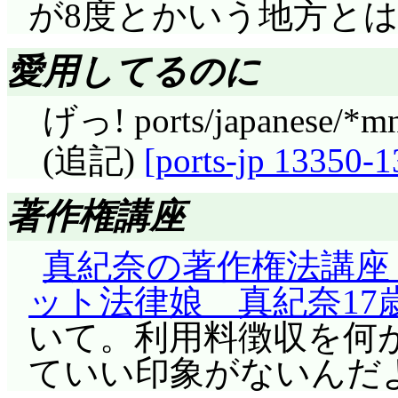
が8度とかいう地方と
2日目。アルクと一緒
愛用してるのに
いて調査。……片付け
してるでしょ。ユーシ
げっ! ports/japanese/
なのは確かですが, 
(追記)
[ports-jp 13350-
も貸しに値するんだか
シィは片付けやってい
著作権講座
ローザ館長にバレて
真紀奈の著作権法講座
れて逃げたのは, 拉
ット法律娘 真紀奈17
ナ, 流石天然は強し。と
いて。利用料徴収を何
アルクの剣は魔力消沈
ていい印象がないんだ
険は自分でも解ってい