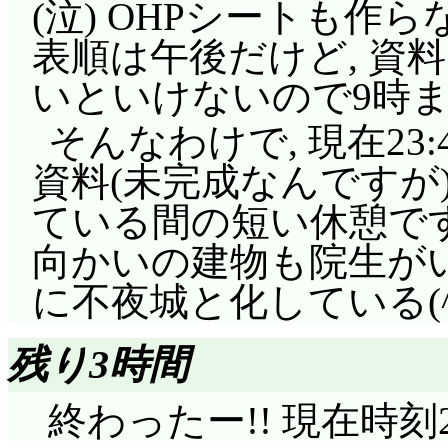
(泣) OHPシートも
表順は午後だけど, 資
いといけないので9時
そんなわけで, 現在23:
資料(未完成なんですが
ている間の短い休憩です
向かいの建物も院生が
に不夜城と化している(^^
残り3時間
終わったー!! 現在時刻29