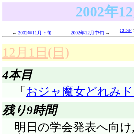
2002年
CCSF
2002年11月下旬
2002年12月中旬
12月1日(日)
4本目
「
おジャ魔女どれみド
残り9時間
明日の学会発表へ向け