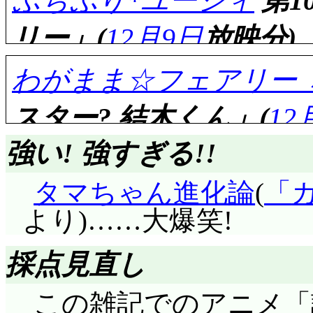
ぷちぷり*ユーシィ
第1
ところじゃないでしょ
ゃんには読めなかった
りびたっているのが知
リー」(
12月9日
放映分)
の手によるタペストリ
そうなのに。それでなくて
驚きました。イングリ
わがまま☆フェアリー 
揃いの絵を作ったとい
スター? 結木くん」(
12
だと何でロイのものに
評価……☆☆☆☆☆(前回比
強い! 強すぎる!!
が。ロイが「振り返っ
図書館のアルバイト
すし, 次回が楽しみで
タマちゃん進化論
(
同い年……でも仕事は司書
こしいことになってい
評価……☆☆(前回比: -2)
より)……大爆笑!
早速, 謎男アルクと運
いくら何でも許せま
出入りする場所だとい
採点見直し
を大勢巻き込んでぐち
ねえ。倉庫はそれほど
この雑記でのアニメ「
のほほんと出来上がっ