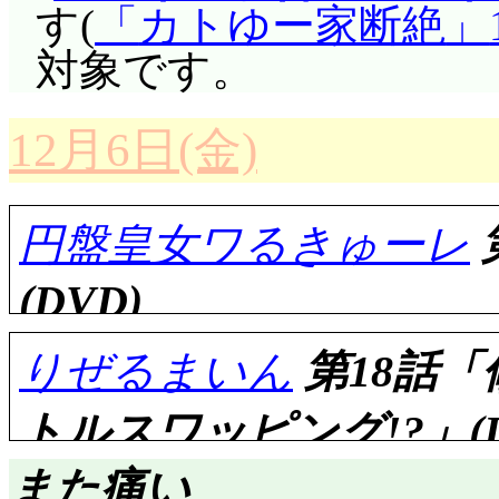
す(
カトゆー家断絶
対象です。
12月6日(金)
円盤皇女ワるきゅーレ
(DVD)
りぜるまいん
第18話「
トルスワッピング!?」(D
評価……☆☆☆(前回比: -
また痛い