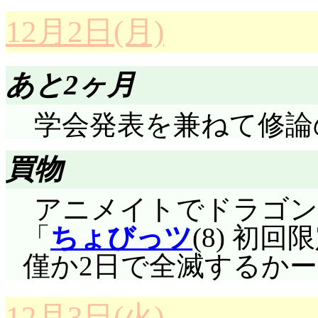
12月2日(月)
あと2ヶ月
学会発表を兼ねて修論
買物
アニメイトでドラゴン
「
ちょびっツ
(8) 初
僅か2日で全滅するかー!
12月3日(火)