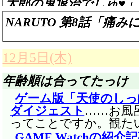
太郎の鬼退治でしゅ♥」
参観日にプラチナプ
す。
の発表を行うことに。
NARUTO 第8話「痛
ミイヤの遺跡で稼働
まり, というのは前回
ーマン」ブリュンヒル
あんなモノを描くとは思わ
評価……☆☆☆☆(前回比: 
と言うのはすぐにわか
グレンダは魔法。ユー
12月5日(木)
ところで次回へ続く。W
ギャグ話だし最近低調
評価……☆☆☆☆(前回比: 
たバレエ。エルミナも
ナーは印象残ってませ
のですが, 意外に面
年齢順は合ってたっけ
バル認定ですか。やっ
前回「区切りまでは
の「ムモ太郎でポン!」
ますね。グレンダは徹底無
いましたが, 負けでし
ゲーム版「天使のしっ
にしっかり角が生えて
っちは無意識というよ
誇りにかけて額当てを
ダイジェスト
……お風
イキャッチBで完全に
プラチナプリンセス
してどうかという気は
ってことですか。観た
構手が込んでます。た
く。パーフェクトな踊
は違うしね。影分身, 
GAME Watchの紹介
でポン!」のままだっ