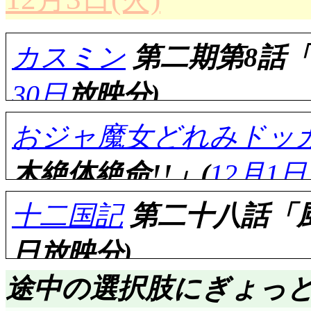
カスミン
第二期第8話
30日
放映分)
おジャ魔女どれみドッカ
木絶体絶命!!」(
12月1日
評価……☆☆☆☆(前回比: 
十二国記
第二十八話「風
取り返した筈の鍵は偽
日放映分)
子男, そう言えば手
評価……☆☆☆☆☆(前回比
カスミの恰好がちょっ
途中の選択肢にぎょっ
いやあ, やると思った(