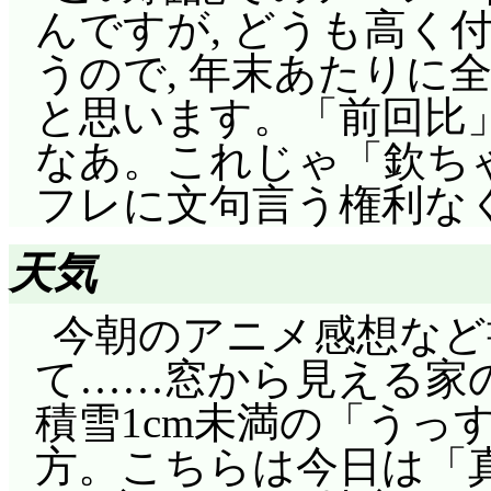
たが, 初日ココルー
んですが, どうも高く
ってこんなに甘い奴だ
在に気付かなかったと
うので, 年末あたりに
して介入したんですよ
ているというのもある
と思います。「前回比
ミルモにしても, こ
た範囲よりも広いって
なあ。これじゃ「欽ち
初期のミルモなら絶対
片付くとは思えません
フレに文句言う権利なくな
安易にも程があります
相変わらず子供扱い
ミルモの魔力, 弱まっ
ィ。アルクに対してだ
天気
彼氏」ですか?
まり「大人として見ら
今朝のアニメ感想など
数少ない良かった点
バードを除けば, 数少
て……窓から見える家
魔法・フルバージョン
ューブは男性として見
積雪1cm未満の「うっ
は尻軽すぎ)」
日目, 抱き付かれた
方。こちらは今日は「
を, 「オデコに」キスさ