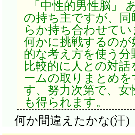
事態の異常さに気づい
「中性的男性脳」 
っともなので, 周囲
い」属性を乱射してま
神系ヘナモン5人。ど
の持ち主ですが、同
がまったくできません
ハナちゃんの1級試験
いし, 複製されてし
らか持ち合わせてい
思いきや, 供麒の甘
ますが, 家宅侵入ではない
まうんだから, 調査す
何かに挑戦するのが
で, 供麒が自分の甘
トに隠れて(隠れてんの
複製されてしまった者
的な考え方を使う分
解するとしっかり気遣
ちゃん。……着ぐるみ着せて
む……という感じでや
比較的に人との対話
ます。まったくもって
ちゃんの姿を「変な恰
ポットが複製され, 
ームの取りまとめを
位にあぐらをかいてい
が, はて記憶は消える
だったから……となる
す、努力次第で、女
方です。もはや主人公
から気づいていてもい
したか。
も得られます。
ね。珠晶主役の話, 「
どれみ達がマジカル
被複製者が事態を気に
観たいものですが, 
何か間違えたかな(汗)
ところ, そこら中に
れた時点」ではなく, 
そうにないですね……
いました。もはや対処