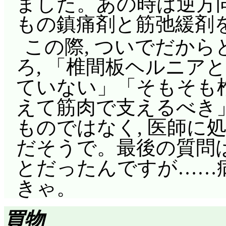
ました。あの時は逆方
てしまいました(^^;;
ワルちゃんにねだられ
もの鎮痛剤と筋弛緩剤
まいました(^^;;;;;;;
カ。民明書房「少女がんがん
この際, ついでだか
しからぬ誌名に加え,
友紀のヘッドギアは
ろ, 「椎間板ヘルニア
すの?(^^;;;
れましたが……こうも
ていない」「そもそも椎
くなっていると, 本
木の上の猫を助けるた
えて筋肉で支えるべき
と言う間に忘れてしま
スするワルちゃん。あ
ものではなく, 医師に
A～Cのヘッドギアが
人に登らせるわけでも
だそうで。最後の質問は
(^^;;; 何も考えず
段跳びか, とか思った
とだったんですが……病
が。女の子達, あお
じたって言うのかなあ(^^
きゃ。
が, 遂にそっちの方
「戦場の悪魔」流星
い, と言いたいものの,
やまあどんな過去があ
買物