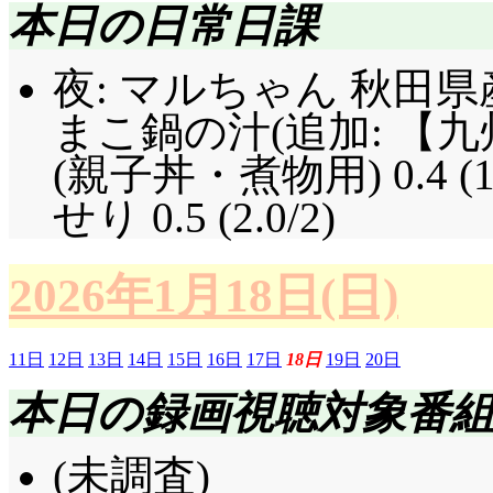
本日の日常日課
夜: マルちゃん 秋田県産
まこ鍋の汁(追加: 【
(親子丼・煮物用) 0.4 (
せり 0.5 (2.0/2)
2026年1月18日(日)
11日
12日
13日
14日
15日
16日
17日
18日
19日
20日
本日の録画視聴対象番
(未調査)