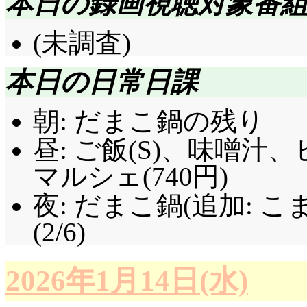
本日の録画視聴対象番
(未調査)
本日の日常日課
朝: だまこ鍋の残り
昼: ご飯(S)、味噌
マルシェ(740円)
夜: だまこ鍋(追加: 
(2/6)
2026年1月14日(水)