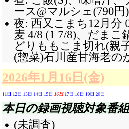
ース@マルシェ(790円)
夜: 西又こまち12月分 0.
麦 4/8 (1 7/8)、
どりももこま切れ(親子丼・煮
(惣菜)石川産甘海老の
2026年1月16日(金)
11日
12日
13日
14日
15日
16日
17日
18日
19日
20日
本日の録画視聴対象番
(未調査)