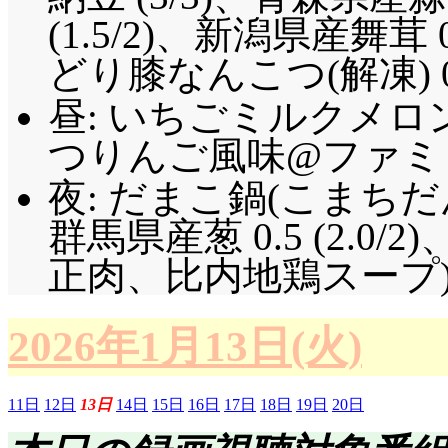
(1.5/2)、新潟県産舞茸 
どり膝なんこつ(解凍) 0.4 (
昼: いちごミルクメロン
つりんご風味@ファミま!
夜: だまこ鍋(こまちだ
群馬県産葱 0.5 (2.0/
正肉、比内地鶏スープ
2026年1月13日(火)
11日
12日
13日
14日
15日
16日
17日
18日
19日
20日