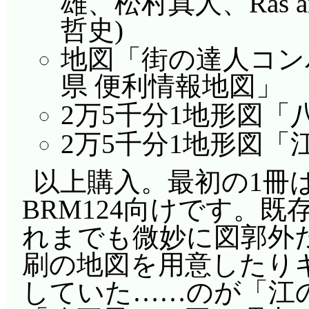
雄、松村真人、Ras a
哲史)
地図「街の達人コン
県 便利情報地図」
2万5千分1地形図「
2万5千分1地形図「
以上購入。最初の1冊
BRM124向けです。
れまでも微妙に図郭外
刷の地図を用意したり
していた……のが「江