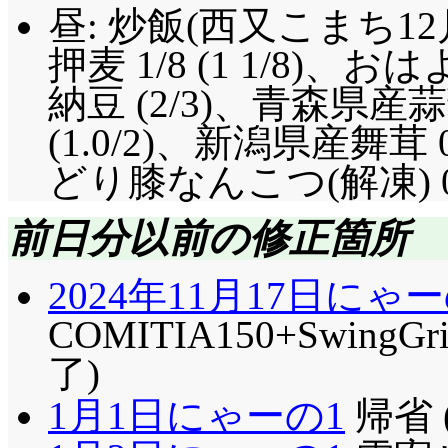
昼: 炒飯(西又こまち12
押麦 1/8 (1 1/8
納豆 (2/3)、青森県産
(1.0/2)、新潟県産舞茸 
どり膝なんこつ(解凍) 0.3 (
前日分以前の修正箇所
2024年11月17日にゃー
COMITIA150+Swin
了)
1月1日にゃーの1
帰省 