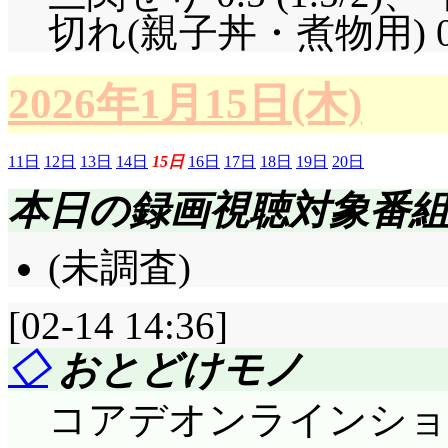
切れ(親子丼・煮物用) 0.3 
2026年1月15日(木)
11日
12日
13日
14日
15日
16日
17日
18日
19日
20日
本日の録画視聴対象番
(未調査)
[02-14 14:36]
◇
おとどけモノ
コアデオンラインショ