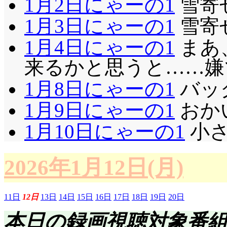
1月2日にゃーの1
雪寄せ
1月3日にゃーの1
雪寄せ
1月4日にゃーの1
まあ
来るかと思うと……嫌で
1月8日にゃーの1
バック
1月9日にゃーの1
おかい
1月10日にゃーの1
小さ
2026年1月12日(月)
11日
12日
13日
14日
15日
16日
17日
18日
19日
20日
本日の録画視聴対象番