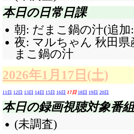
本日の日常日課
朝: だまこ鍋の汁(追加: 
夜: マルちゃん 秋田県産
まこ鍋の汁
2026年1月17日(土)
11日
12日
13日
14日
15日
16日
17日
18日
19日
20日
本日の録画視聴対象番
(未調査)