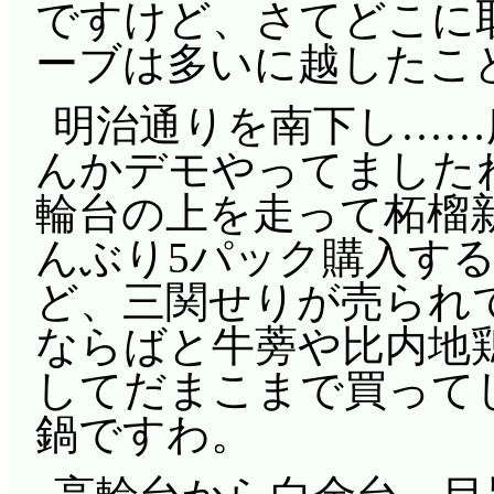
ですけど、さてどこに取
ーブは多いに越したこ
明治通りを南下し……
んかデモやってました
輪台の上を走って柘榴
んぶり5パック購入す
ど、三関せりが売られ
ならばと牛蒡や比内地
してだまこまで買って
鍋ですわ。