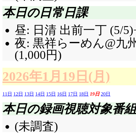
本日の日常日課
昼: 日清 出前一丁 (5/5
夜: 黒祥らーめん@九
(1,000円)
2026年1月19日(月)
11日
12日
13日
14日
15日
16日
17日
18日
19日
20日
本日の録画視聴対象番
(未調査)