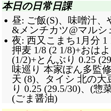
本日の日常日課
昼: ご飯(S)、味噌
&メンチカツ@マルシェ(
夜: 西又こまち1月分 1 1
押麦 1/8 (2 1/8)
(1/2)+とんぶり 0.25 
味巡り 本家ぽん多監修 
天 (8)、タイシ 北の大豆 
り 0.25 (29.5/3
(ごま醤油)