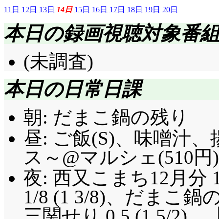
11日
12日
13日
14日
15日
16日
17日
18日
19日
20日
本日の録画視聴対象番
(未調査)
本日の日常日課
朝: だまこ鍋の残り
昼: ご飯(S)、味噌汁
ス～@マルシェ(510円)
夜: 西又こまち12月分 
1/8 (1 3/8)、だまこ
三関せり 0.5 (1.5