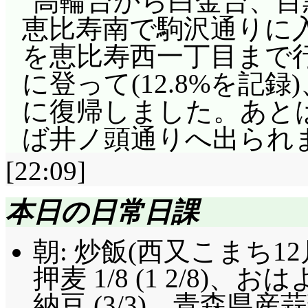
高輪台から白金台、目
恵比寿南で駒沢通りに
を恵比寿西一丁目まで
に登って(12.8%を記
に復帰しました。あと
ば井ノ頭通りへ出られ
[22:09]
本日の日常日課
朝: 炒飯(西又こまち12
押麦 1/8 (1 2/8
納豆 (3/3)、青森県産