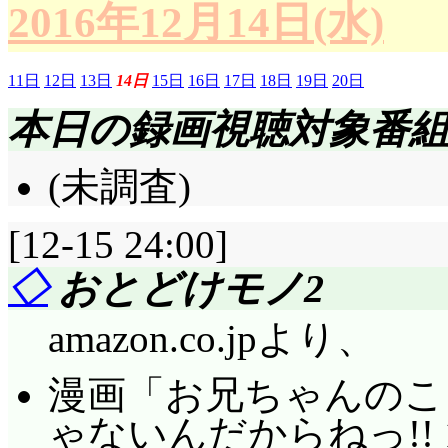
2016年12月14日(水)
11日
12日
13日
14日
15日
16日
17日
18日
19日
20日
本日の録画視聴対象番
(未調査)
[12-15 24:00]
◇
おとどけモノ2
amazon.co.jpより、
漫画「お兄ちゃんのこ
ゃないんだからねっ!! 