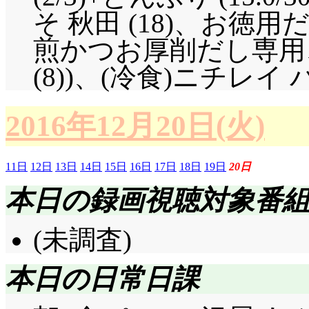
そ 秋田 (18)、お徳
煎かつお厚削だし専用
(8))、(冷食)ニチレイ パ
2016年12月20日(火)
11日
12日
13日
14日
15日
16日
17日
18日
19日
20日
本日の録画視聴対象番
(未調査)
本日の日常日課