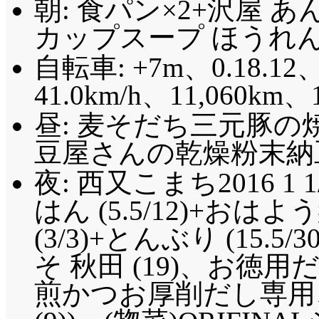
朝: 食パン×2+沢屋 あ
カップスープ ほうれん草
自転車: +7m、0.18.12、
41.0km/h
、11,060km、
昼: 麦そだち三元豚の
豆屋さんの乾燥粉末納豆 
夜: 西又こまち2016 1 
はん (5.5/12)+お
(3/3)+とんぶり (15.
そ 秋田 (19)、お徳
煎かつお厚削だし専用