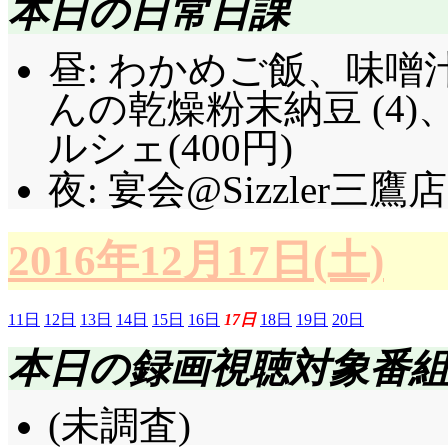
本日の日常日課
昼: わかめご飯、味噌
んの乾燥粉末納豆 (4
ルシェ(400円)
夜: 宴会@Sizzler三鷹店
2016年12月17日(土)
11日
12日
13日
14日
15日
16日
17日
18日
19日
20日
本日の録画視聴対象番
(未調査)