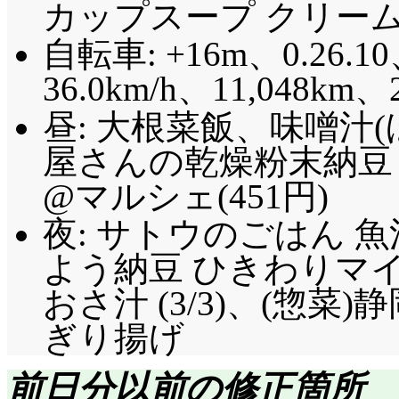
カップスープ クリームオ
自転車: +16m、0.26.10
36.0km/h、11,048km、
昼: 大根菜飯、味噌汁
屋さんの乾燥粉末納豆 
@マルシェ(451円)
夜: サトウのごはん 魚沼
よう納豆 ひきわりマイル
おさ汁 (3/3)、(惣
ぎり揚げ
前日分以前の修正箇所