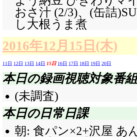
よう納豆 ひきわりマイル
おさ汁 (2/3)、(缶詰
し大根うま煮
2016年12月15日(木)
11日
12日
13日
14日
15日
16日
17日
18日
19日
20日
本日の録画視聴対象番
(未調査)
本日の日常日課
朝: 食パン×2+沢屋 あ