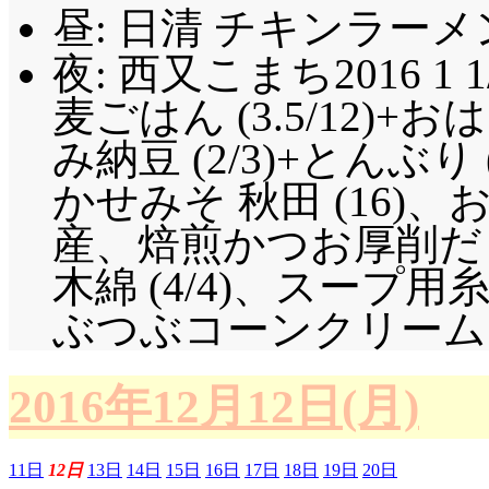
昼: 日清 チキンラー
夜: 西又こまち2016 1 1
麦ごはん (3.5/12)
み納豆 (2/3)+とんぶり 
かせみそ 秋田 (16
産、焙煎かつお厚削だ
木綿 (4/4)、スープ用糸
ぶつぶコーンクリームコロッ
2016年12月12日(月)
11日
12日
13日
14日
15日
16日
17日
18日
19日
20日