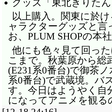
グッズ「東北きりたん
以上購入。関東に於け
ャラクターグッズと言
お、PLUM SHOPの
他にも色々見て回った
こまで。秋葉原から総
(E231系0番台)で御茶
系0番台)で武蔵境。バス
す。今日はようやく自
になってアニメを観る
[12-18 24:16]