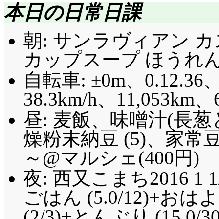
本日の日常日課
朝: サンラヴィアン 
カップスープ ほうれん草
自転車: ±0m、0.12.36、
38.3km/h、11,053
昼: 麦飯、味噌汁(長
燥粉末納豆 (5)、家
～@マルシェ(400円)
夜: 西又こまち2016 1 1
ごはん (5.0/12)+
(2/3)+とんぶり (15.