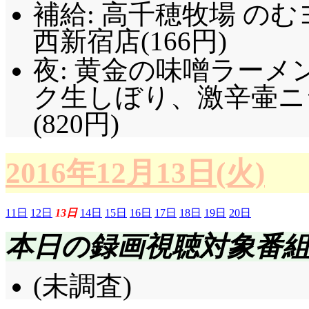
補給: 高千穂牧場 のむ
西新宿店(166円)
夜: 黄金の味噌ラー
ク生しぼり、激辛壷ニ
(820円)
2016年12月13日(火)
11日
12日
13日
14日
15日
16日
17日
18日
19日
20日
本日の録画視聴対象番
(未調査)