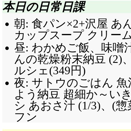
本日の日常日課
朝: 食パン×2+沢屋 あ
カップスープ クリームオ
昼: わかめご飯、味噌
んの乾燥粉末納豆 (2
ルシェ(349円)
夜: サトウのごはん 魚沼
よう納豆 超細か～いきざ
シ あおさ汁 (1/3)
フン