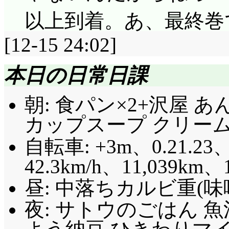
以上到着。あ、最終巻
[12-15 24:02]
本日の日常日課
朝: 食パン×2+沢屋 あ
カップスープ クリームオ
自転車: +3m、0.21.23、
42.3km/h
、11,039km、
昼: 中落ちカルビ重(味
夜: サトウのごはん 魚沼