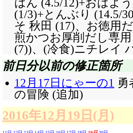
はん (4.5/12)+お
(1/3)+とんぶり (14.
そ 秋田 (17)、お徳
煎かつお厚削だし専用
(7))、(冷食)ニチレイ パ
前日分以前の修正箇所
12月17日にゃーの1
勇
の冒険 (追加)
2016年12月19日(月)
11日
12日
13日
14日
15日
16日
17日
18日
19日
20日