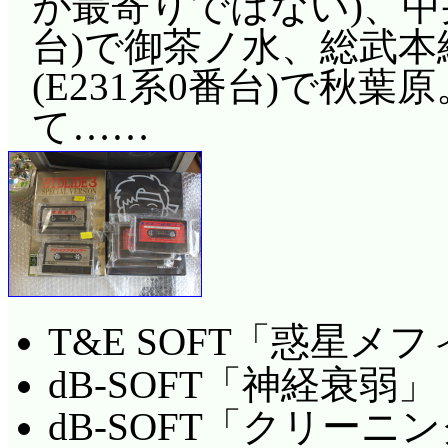
が最寄りではない)、中央
台)で御茶ノ水、総武
(E231系0番台)で秋
て……
T&E SOFT「惑星メフ
dB-SOFT「神経衰弱」
dB-SOFT「クリー