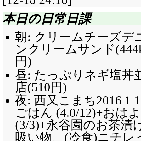
本日の日常日課
朝: クリームチーズデニッ
ンクリームサンド(444kca
円)
昼: たっぷりネギ塩
店(510円)
夜: 西又こまち2016 1 1
ごはん (4.0/12)+
(3/3)+永谷園のお茶
吸い物、(冷食)ニチレイ 