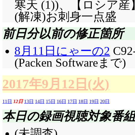
寒天 (1))、【ロシ
(解凍)お刺身一点盛
前日分以前の修正箇所
8月11日にゃーの2
C9
(Packen Softwareまで)
2017年9月12日(火)
11日
12日
13日
14日
15日
16日
17日
18日
19日
20日
本日の録画視聴対象番
(未調査)