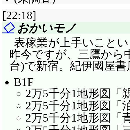
[22:18]
◇
おかいモノ
表稼業が上手いことい
昨今ですが、三鷹から中
台)で新宿。紀伊國屋書
B1F
2万5千分1地形図「
2万5千分1地形図「
2万5千分1地形図「