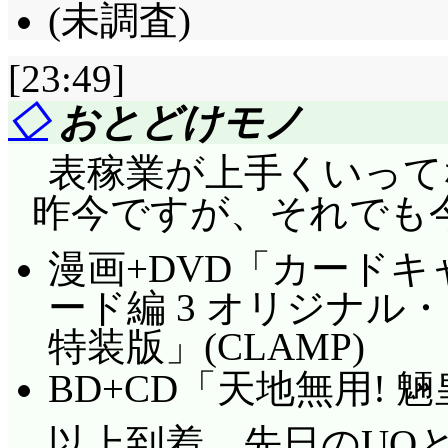
(未調査)
[23:49]
◇
おとどけモノ
表稼業が上手くいって
昨今ですが、それでも今日も
漫画+DVD「カードキ
ード編 3 オリジナル
特装版」(CLAMP)
BD+CD「天地無用! 魎
以上到着。先日のUQ