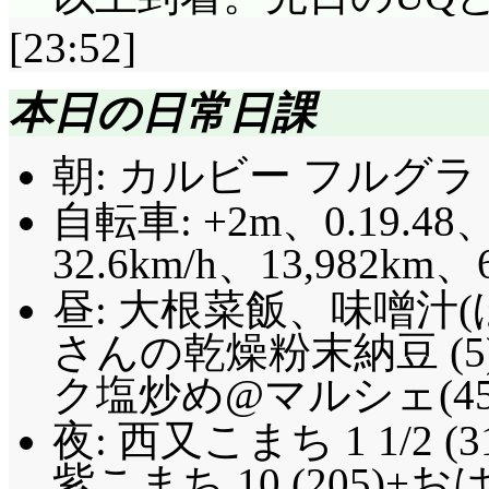
[23:52]
本日の日常日課
朝: カルビー フルグラ 
自転車: +2m、0.19.48、
32.6km/h、13,982km、
昼: 大根菜飯、味噌汁
さんの乾燥粉末納豆 (
ク塩炒め@マルシェ(45
夜: 西又こまち 1 1/2 
紫こまち 10 (205)