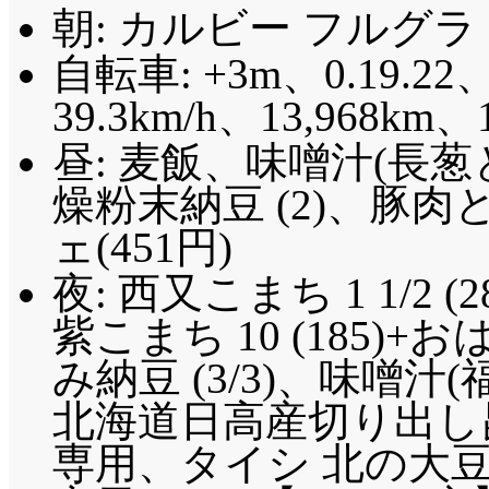
朝: カルビー フルグラ (
自転車: +3m、0.19.22、
39.3km/h、13,968km、
昼: 麦飯、味噌汁(長
燥粉末納豆 (2)、豚
ェ(451円)
夜: 西又こまち 1 1/2 
紫こまち 10 (185)
み納豆 (3/3)、味噌汁(
北海道日高産切り出し
専用、タイシ 北の大豆もめ