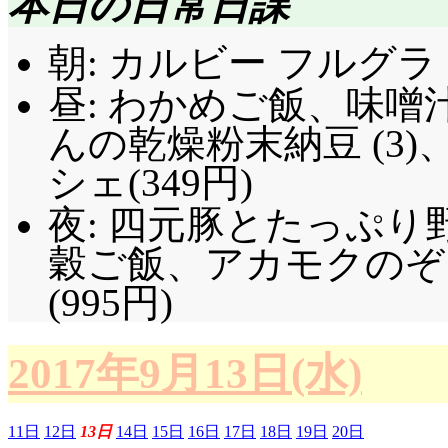
本日の日常日課
朝: カルビー フルグラ (
昼: わかめご飯、味噌
んの乾燥粉末納豆 (3
シェ(349円)
夜: 四元豚とたっぷり
穀ご飯、アカモクのぞ
(995円)
2017年9月13日(水)
11日
12日
13日
14日
15日
16日
17日
18日
19日
20日