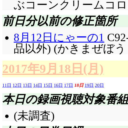
ぶコーンクリームコロッケ 
前日分以前の修正箇所
8月12日にゃーの1
C9
品以外) (かきまぜぼう
2017年9月18日(月)
11日
12日
13日
14日
15日
16日
17日
18日
19日
20日
本日の録画視聴対象番
(未調査)