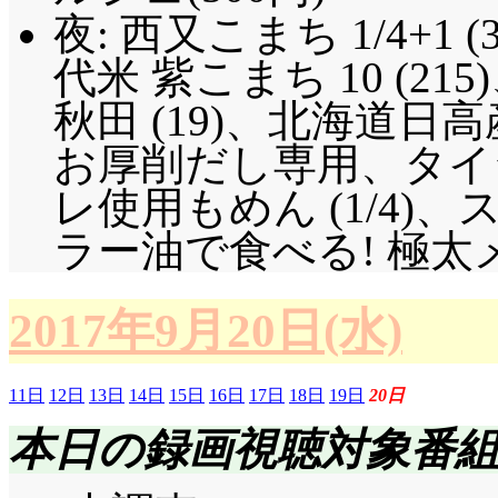
夜: 西又こまち 1/4+1 
代米 紫こまち 10 (2
秋田 (19)、北海道
お厚削だし専用、タイ
レ使用もめん (1/4)、ス
ラー油で食べる! 極太
2017年9月20日(水)
11日
12日
13日
14日
15日
16日
17日
18日
19日
20日
本日の録画視聴対象番