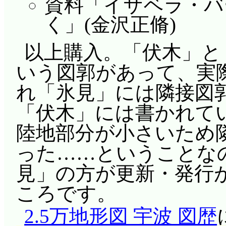
資料「イザベラ・バ
く」(金沢正脩)
以上購入。「伏木」と
いう図郭があって、実
れ「氷見」には隣接図
「伏木」には書かれて
陸地部分が小さいため
った……ということな
見」の方が更新・発行
ころです。
2.5万地形図 宇波 図歴