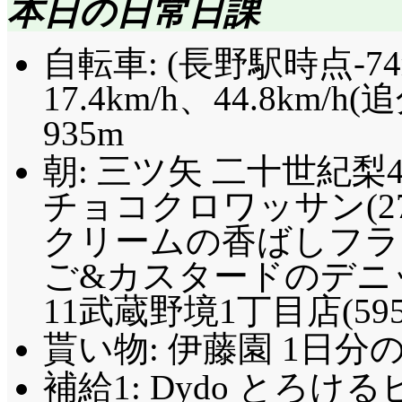
本日の日常日課
自転車: (長野駅時点-74m)
17.4km/h、44.8km/
935m
朝: 三ツ矢 二十世紀梨460
チョコクロワッサン(271-
クリームの香ばしフランス(3
ご&カスタードのデニッシュ(
11武蔵野境1丁目店(59
貰い物: 伊藤園 1日分
補給1: Dydo とろけるピ