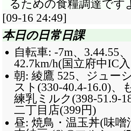
るための食糧調達です
[09-16 24:49]
本日の日常日課
自転車: -7m、3.44.55、
42.7km/h(国立府中IC入
朝: 綾鷹 525、ジ
スト(330-40.4-16
練乳ミルク(398-51.9
二丁目店(399円)
昼: 焼鳥・温玉丼(味