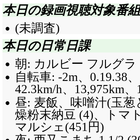
本日の録画視聴対象番
(未調査)
本日の日常日課
朝: カルビー フルグラ 
自転車: -2m、0.19.38、
42.3km/h
、13,975km、
昼: 麦飯、味噌汁(玉
燥粉末納豆 (4)、ト
マルシェ(451円)
夜: 西又こまち 1 1/2