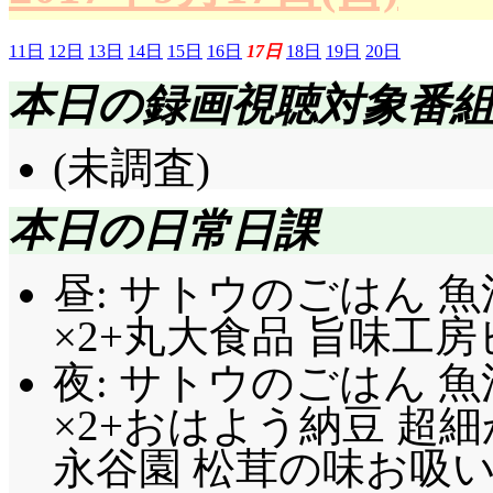
11日
12日
13日
14日
15日
16日
17日
18日
19日
20日
本日の録画視聴対象番
(未調査)
本日の日常日課
昼: サトウのごはん 魚
×2+丸大食品 旨味工
夜: サトウのごはん 魚
×2+おはよう納豆 超細
永谷園 松茸の味お吸い