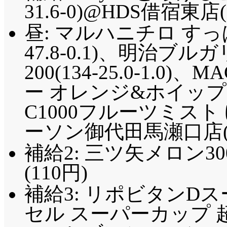
31.6-0)@HDS借宿東店(
昼: マルハニチロ すっ
47.8-0.1)、明治
200(134-25.0-1.0)
ー オレンジ&ホイップ(36
C1000フルーツミスト ゆ
ーソン御代田馬瀬口店(6
補給2: 三ツ矢メロン300(
(110円)
補給3: リポビタンDスー
セル スーパーカップ 超バニ