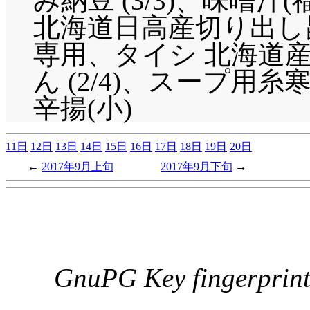
み納豆 (3/3)、味噌汁(
北海道日高産切り出し
専用、タイシ 北海道
ん (2/4)、スープ用糸寒
辛揚(小)
11日
12日
13日
14日
15日
16日
17日
18日
19日
20日
2017年9月上旬
2017年9月下旬
GnuPG Key fingerpri