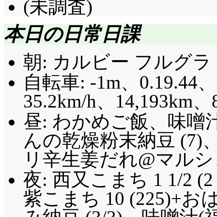
(未調査)
本日の日常日課
朝: カルビー フルグラ 
自転車: -1m、0.19.44、
35.2km/h、14,193km、
昼: わかめご飯、味噌
んの乾燥粉末納豆 (7
リ辛生姜だれ@マルシェ(
夜: 西又こまち 1 1/2 
紫こまち 10 (225)