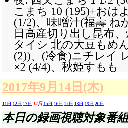
こまち 10 (195)+
(1/2)、味噌汁(福壽 ね
日高産切り出し昆布、
タイシ 北の大豆もめん 
(2))、(冷食)ニチレ
×2 (4/4)、秋姫すもも
2017年9月14日(木)
11日
12日
13日
14日
15日
16日
17日
18日
19日
20日
本日の録画視聴対象番