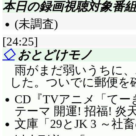
本日の録画視聴対象番
(未調査)
[24:25]
◇
おとどけモノ
雨がまだ弱いうちに、
した。ついでに郵便を確認…
CD『TVアニメ「て
テーマ 開運! 招福! 炎
文庫「29とJK 3 ～