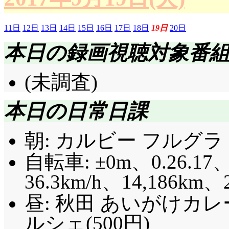
11日
12日
13日
14日
15日
16日
17日
18日
19日
20日
本日の録画視聴対象番
(未調査)
本日の日常日課
朝: カルビー フルグラ 
自転車: ±0m、0.26.17、
36.3km/h、14,186km、
昼: 秋田 あいがけカ
ルシェ(500円)