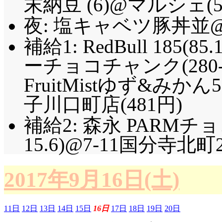
末納豆 (6)@マルシェ(5
夜: 塩キャベツ豚丼並@
補給1: RedBull 185(
ーチョコチャンク(280-3
FruitMistゆず&みかん
子川口町店(481円)
補給2: 森永 PARMチョコ
15.6)@7-11国分寺北町
2017年9月16日(土)
11日
12日
13日
14日
15日
16日
17日
18日
19日
20日