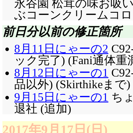
永谷園 松茸の味お吸い
ぶコーンクリームコロッケ 
前日分以前の修正箇所
8月11日にゃーの2
C9
ック完了) (Fani通体重
8月12日にゃーの1
C9
品以外) (Skirthikeまで)
9月15日にゃーの1
ちょ
退社 (追加)
2017年9月17日(日)