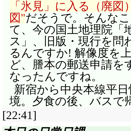
「氷見」に入る（廃図
図
だそうで。そんなこ
て、今の国土地理院「
ス」、旧版・現行を問
るんですか! 解像度を
ど、謄本の郵送申請を
なったんですね。
新宿から中央本線平日快
境。夕食の後、バスで
[22:41]