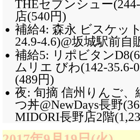
THEセブンシュー(244-2
店(540円)
補給4: 森永 ビスケッ
24.9-4.6)@坂城駅前自
補給5: リポビタンD8(
ムリエ びわ(142-35.6
(489円)
夜: 旬摘 信州りんご
つ丼@NewDays長野
MIDORI長野店2階(1,23
2017年9月19日(火)