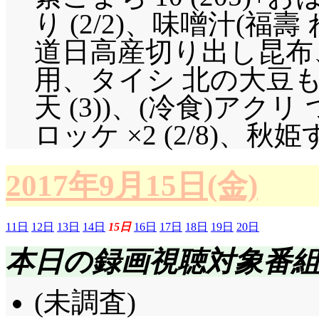
り (2/2)、味噌汁(福壽
道日高産切り出し昆布
用、タイシ 北の大豆もめ
天 (3))、(冷食)ア
ロッケ ×2 (2/8)、秋
2017年9月15日(金)
11日
12日
13日
14日
15日
16日
17日
18日
19日
20日
本日の録画視聴対象番
(未調査)