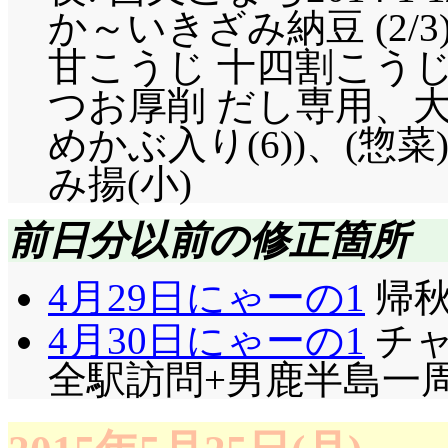
きり言います。男性を
か～いきざみ納豆 (2/
す」「みーとぅー!」心春
甘こうじ 十四割こうじ
は各自のキャラ性の問
つお厚削 だし専用、
狼……百合狼での役割
めかぶ入り(6))、(
最初はシステムにま
み揚(小)
ら、各自の挙動を見て
前日分以前の修正箇所
情を伏せてた心春「眠
「とりあえず役職の人
4月29日にゃーの1
帰秋
っ込んだことを聞く葵
4月30日にゃーの1
チャ
とか、何でも怪しく見
全駅訪問+男鹿半島一周?
きる人が好きです」「