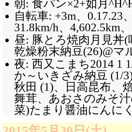
朝: 食パン×2+如月^H
自転車: +3m、0.17.23、
31.8km/h、4,602.
昼: 豚とろ焼肉月見丼
乾燥粉末納豆(26)@マル
夜: 西又こまち2014 1 
か～いきざみ納豆 (1/
秋田 (1)、日高昆布
舞茸、あおさのみそ汁の具
菜)たまり醤油にんにく
2015年5月30日(土)