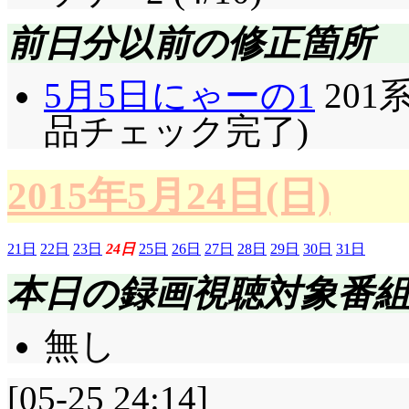
ガチ百合さん」襲われ
前日分以前の修正箇所
で洒落にならない光景
5月5日にゃーの1
201系
う……。「友美ちゃん
品チェック完了)
アドリブ収録に充てさ
間は9人で百合狼をや
2015年5月24日(日)
じゃないの!?
ドーン: 「この物語
21日
22日
23日
24日
25日
26日
27日
28日
29日
30日
31日
本日の録画視聴対象番
い十字傷を負った少女
キュメンタリーである
無し
昇華されていますが(良
[05-25 24:14]
カーしていた相手に襲