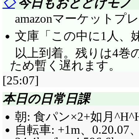
◇
今日もおとどけモノ
amazonマーケットプ
文庫「この中に1人、妹
以上到着。残りは4巻
ため暫く遅れます。
[25:07]
本日の日常日課
朝: 食パン×2+如月^H
自転車: +1m、0.20.07、