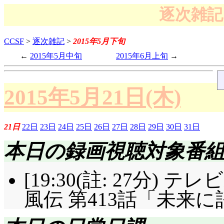
逐次雑記 
CCSF
>
逐次雑記
>
2015年5月下旬
2015年5月中旬
2015年6月上旬
2015年5月21日(木)
21日
22日
23日
24日
25日
26日
27日
28日
29日
30日
31日
本日の録画視聴対象番
[19:30(註: 27分) テ
風伝 第413話「未来に