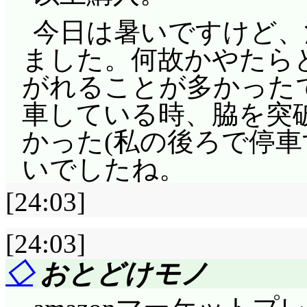
ちの残り1人を襲撃する
今日は暑いですけど、
定してしまい百合狼側
ました。何故かやたら
合、名乗り出れば百合
がれることが多かった
出ますが4日目に生徒
車している時、脇を突
ない場合、陽菜が襲撃
かった(私の後ろで停車
トで残り2人の中から
いでしたね。
りますね。
[24:03]
葵の占いで百合狼が
2人が両方百合狼か、
[24:03]
徒側の勝利は確定しま
◇
おとどけモノ
合に3日目で終わらせ