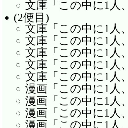
とでガード堅かったよ
文庫「この中に1人、妹
くと!? 「マネージャ
(2便目)
ていないからって、充
文庫「この中に1人
が。心春の場合「もう
文庫「この中に1人、
ロが、というのは、も
文庫「この中に1人、
してますよね……。
文庫「この中に1人、
新しい相撲部「見合
文庫「この中に1人、
も、元がオタクだから
漫画「この中に1人、
クであること前提の相
漫画「この中に1人、
舞子もボケ潰ししたし
漫画「この中に1人、
心春、萌舞子……「カ
漫画「この中に1人、
えー、腕が痙攣してい