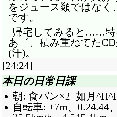
心春に疑惑がかかった
をジュース類ではなく
「夜の剣道部だったり
です。
もするから」「ちょっ
帰宅してみると……特
ってさあ……(笑)」瞳が濁
あ゛、積み重ねてたCD
陽菜の主導で、役職
(汗)。
乗り出ない占い部「居
[24:24]
わ」名乗ったら標的に
には名乗るメリットも
本日の日常日課
「あたし、占ったんで
朝: 食パン×2+如月^H
なかったです」「お前
自転車: +7m、0.24.44、
を目の敵にするわね!