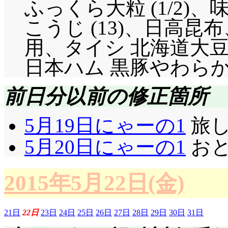
ふっくら大粒 (1/2)
こうじ (13)、日高
用、タイシ 北海道大豆のもめ
日本ハム 黒豚やわらかひ
前日分以前の修正箇所
5月19日にゃーの1
旅し
5月20日にゃーの1
おと
2015年5月22日(金)
21日
22日
23日
24日
25日
26日
27日
28日
29日
30日
31日