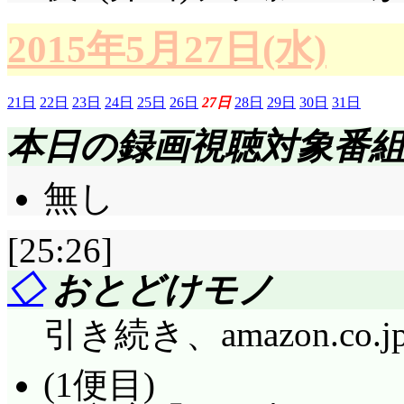
「It's new!」「
す」当たり前のように
2015年5月27日(水)
野球部「1年は先輩の
21日
22日
23日
24日
25日
26日
27日
28日
29日
30日
31日
無い)から始める」あ
本日の録画視聴対象番
ってことでもあるんで
子が、直接的なことを
無し
にこにこしながら見守
[25:26]
「そろそろ頑張ろうか
◇
おとどけモノ
なくて良いから!? 無
に」「小出しに、するんか
引き続き、amazon.co.
ってガード堅いですが
(1便目)