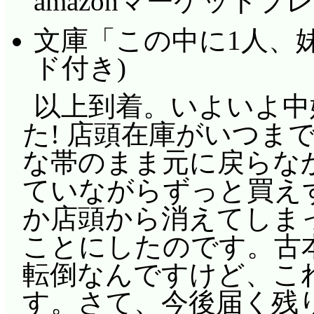
amazonマーケットプ
2人変わりますね。ふ
は、すでにかなり厳し
文庫「この中に1人、妹
うところで、次回に続
ド付き)
ED: 百合発覚(違)
以上到着。いよいよ中
た! 店頭在庫がいつま
次回予告: 一年後の
な帯のまま元に戻らな
後の萌舞子、十年後の
ていながらずっと買え
もんですかっ!!
か店頭から消えてしま
ラジオもの: 今回は
ことにしたのです。古
本撮りじゃなくて2本
転倒なんですけど、こ
のオンエア後収録だと
す。さて、今後届く残