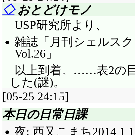
◇
おとどけモノ
ね!?
USP研究所より、
ナレーションはガチ百合こ
と、参加者9人、その
雑誌「月刊シェルスクリプ
が1人、剣道部員が1人
Vol.26」
構ギリギリのゲームバ
以上到着。……表2の
で、登場ー人物のー紹
した(謎)。
のうち萌舞子……これ
[05-25 24:15]
他の誰かなのでは、っ
きなり怪しい。
本日の日常日課
花音が疑われたところ
夜: 西又こまち2014 1 