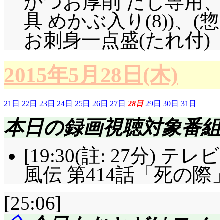
かつお厚削 だし専用
来週のドーン: 萌舞子
具 めかぶ入り(8))、
いて）ー!」もしかし
お刺身一点盛(たれ付)
ていうキャラが付いた
2015年5月28日(木)
21日
22日
23日
24日
25日
26日
27日
28日
29日
30日
31日
本日の録画視聴対象番
[19:30(註: 27分) テ
風伝 第414話「死の際
[25:06]