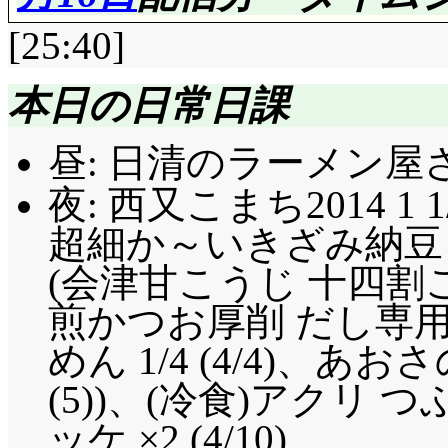
[25:40]
本日の日常日課
昼: 日清のラーメン屋
評価……☆☆☆☆(前回比: 
夜: 西又こまち2014 1 1
製作委員会名が出て
超細か～いきざみ納豆 (
～。10人揃ったメリ
(会津甘こうじ 十四割こ
る。抜き撮りは合わせ
煎かつお厚削 だし専
人数が多いということ
めん 1/4 (4/4)、
に……唐突感が凄いで
(5))、(冷食)アクリ
「とある女子寮でその
ッケ ×2 (4/10)