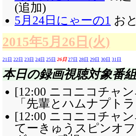
なくちゃならなくて…
(追加)
残り5秒で心春追放決定(
5月24日にゃーの1
おと
～」一様確率のままの
れる訳ですが、「疑惑
2015年5月26日(火)
ゃってるからね。あ、
って、代わりに陽菜ち
21日
22日
23日
24日
25日
26日
27日
28日
29日
30日
31日
本日の録画視聴対象番
ですな。「私はイケメ
の台詞、後収録だし、
[12:00 ニコニコチャ
が生徒なのか百合狼な
「先輩とハムナプトラ」
いよね? で、襲撃さ
[12:00 ニコニコチャ
ラ的には男も女も好き
てーきゅうスピンオフ
は……?