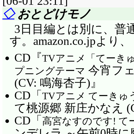
[06-01 23:11]
◇
おとどけモノ
3日目編とは別に、普
す。amazon.co.jpより、
CD『
TVアニメ「てーき
今宵フェ
プニングテーマ
(CV: 鳴海杏子)』
CD「
TVアニメ てーきゅう
て桃源郷 新庄かなえ (
CD「
高宮なすのです! て
ンデレラ ～午前0時に