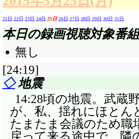
2015年5月25日(月)
それとも話し上手?」
合える関係が良いと思
21日
22日
23日
24日
25日
26日
27日
28日
29日
30日
31日
成立するねそれ」中の
本日の録画視聴対象番
割と、会話が入り乱れ
りません!?
無し
「人狼を今日初めてや
[24:19]
い」」」葵、心春、萌
◇
地震
花音も手を上げている
14:28頃の地震。武
だし、凜は普段からそ
が、私、揺れにほとん
ずしも手を上げている
たまたま会議のため職
も。ともあれ、不慣れ
戻って来る途中で、隣