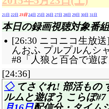
2015年5月23日(土)
21日
22日
23日
24日
25日
26日
27日
28日
29日
30日
31日
本日の録画視聴対象番
[26:30 ニコニコ生放
んおふ プルプルんシ
#8「人狼と百合で遊ぼう
[24:36]
◇
てさぐれ! 部活もの
ルムと遊ぼう こらぼ#7
月16日
配信分・タイムシ