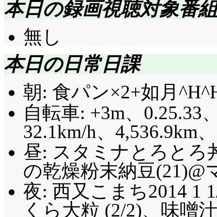
本日の録画視聴対象番
無し
本日の日常日課
朝: 食パン×2+如月^H
自転車: +3m、0.25.33、
32.1km/h、4,536.9km
昼: スタミナとろとろ
の乾燥粉末納豆(21)@マ
夜: 西又こまち2014 1 
くら大粒 (2/2)、味