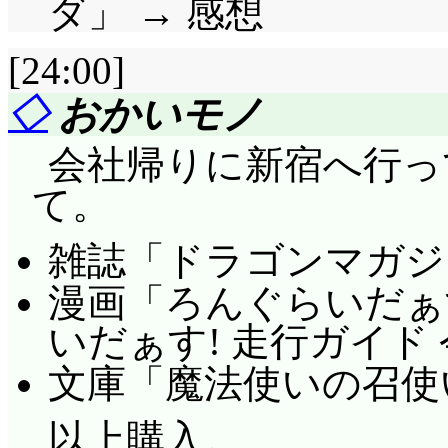
ダ」 → 感想
3日目、疑惑がかかる
[24:00]
様確率の範疇だよね。
◇
おかいモノ
（結愛、凜、陽菜ちゃ
会社帰りに新宿へ行って、
残っているか……花音
て。
だったのか。そして剣
剣道部員を知る術も、
雑誌「ドラゴンマガジ
よね。
漫画「ろんぐらいだぁす
葵の占いで結愛、凜
いだぁす! 走行ガイド 
が見つかった場合、そ
文庫「魔法使いの召使
合狼2人目が居たなら陽
以上購入。