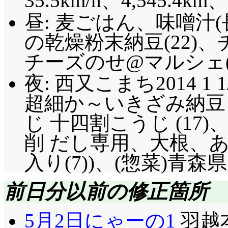
35.5km/h、4,545.4km
も言ってるじゃない!
昼: 麦ごはん、味噌汁
費できるのは初回の特権よ
の乾燥粉末納豆(22)
れ、葵と陽菜が両方と
チーズのせ
@マルシェ(
番という最悪パターン
夜: 西又こまち2014 1 1
合、真の占い部員(まだ
超細か～いきざみ納豆 (
合狼だと解るけど、残
じ 十四割こうじ (1
しまうので、名乗り出
削 だし専用、大根、
が真の占い部員とすれ
入り(7))、(惣菜)青
こと確定で、百合狼と
まずいので葵を襲撃し
前日分以前の修正箇所
ていると確実に守られ
5月2日にゃーの1
羽越