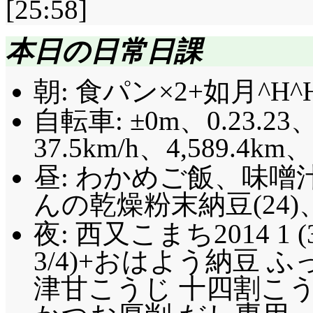
て言うと、こはるんが
[25:58]
待するところですよね
本日の日常日課
深掘れ: 鼻に丸い物
て鼻に詰めて取れなく
朝: 食パン×2+如月^H
人の実話!? 「ブック
自転車: ±0m、0.23.23、
ら」厚紙だよねそれ…
37.5km/h、4,589.4km
くて」紙でなくても良
昼: わかめご飯、味噌
り消しとか(大違)。
んの乾燥粉末納豆(24)
だしたら、こはるん寂
夜: 西又こまち2014 1 (3
しかけに来てくれると
3/4)+おはよう納豆 ふ
めましたけど、全然良
津甘こうじ 十四割こうじ