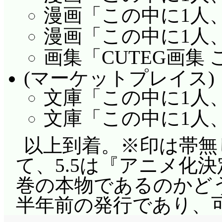
漫画「この中に1人、
が(違)
漫画「この中に1人
新しい相撲部「部員
画集「CUTEG画集
して寝る時はナイトブ
(マーケットプレイス)
りアンダーの方が大き
文庫「この中に1人、
っか、試合の時丸出し
文庫「この中に1人、
(^^;;; 「だって上
ルダーはドイツの歩兵戦
以上到着。※印は帯無
水泳部「年に一度、水
て、5.5は『アニメ化
メンだらけの水泳大会
巻の本物であるのかど
に行く!」即答する心春(
半年前の発行であり、