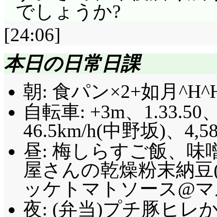
田さんが帰ってきてテ
でしょうか?
分が出ているところだ
[24:06]
帰りじゃないですか、
本日の日常日課
てさプルん♪がアニサ
で、自分も出るのに知
朝: 食パン×2+如月^H
てさプルん♪というユ
自転車: +3m、1.33.50、
た、それどころか “GATE
46.5km/h(中野坂)、4,5
田さん……。最終3日
昼: 梅しらすご飯、味
ス、てさプルん♪」こ
屋さんの乾燥粉末納豆(
ィーバが良いなあ! 
ッケトマトソース@マル
イブ勢とアイマス勢に
夜: (弁当)プチ豚ヒレ