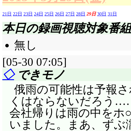
21日
22日
23日
24日
25日
26日
27日
28日
29日
30日
31日
本日の録画視聴対象番
無し
[05-30 07:05]
◇
できモノ
俄雨の可能性は予報さ
くはならないだろう…
会社帰りは雨の中をホ○
いました。まあ、ずぶ