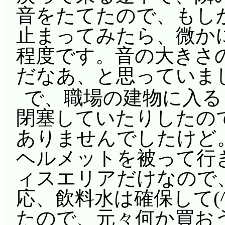
を聞いた葵は、百合狼
音をたてたので、もし
で……実際、百合狼を
止まってみたら、微か
なく恣意的なのであれ
程度です。音の大きさ
割り当てるよね。
だなあ、と思っていま
結局は花音を追放と
で、職場の建物に入る
ー!!」断末魔がそれでいー
閉塞していたりしたの
マシタワータイム』そ
ありませんでしたけど
されたのは萌舞子「尊
ヘルメットを被って行
のにー!!」本作で男
ィスエリアだけなので
の親友キャラ、リタフ
応、飲料水は確保して(^
吹君くらい? 萌舞子、
たので、元々何か買お