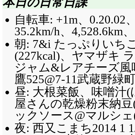
本日の日常日課
自転車: +1m、0.20.02、
35.2km/h、4,528.6km
朝: 7&i たっぷりい
(227kcal)、ヤマザ
ジャム&レアチーズ風味クリ
鷹525@7-11武蔵野緑町
昼: 大根菜飯、味噌汁
屋さんの乾燥粉末納豆(
ックソース@マルシェ(4
夜: 西又こまち2014 1 1