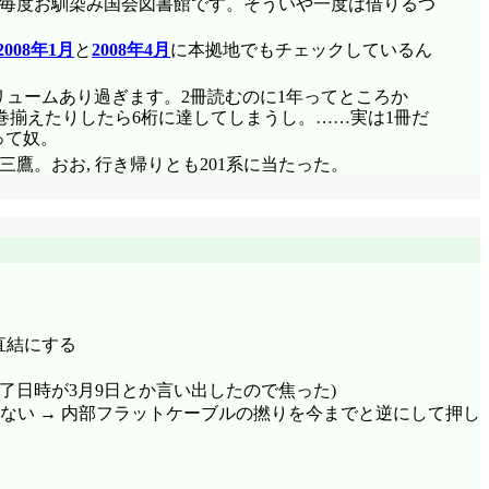
で永田町。毎度お馴染み国会図書館です。そういや一度は借りるつ
2008年1月
と
2008年4月
に本拠地でもチェックしているん
リュームあり過ぎます。2冊読むのに1年ってところか
巻揃えたりしたら6桁に達してしまうし。……実は1冊だ
って奴。
で三鷹。おお, 行き帰りとも201系に当たった。
TA直結にする
初, 予想終了日時が3月9日とか言い出したので焦った)
しかない → 内部フラットケーブルの撚りを今までと逆にして押し