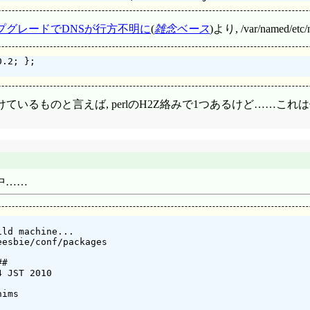
アップグレードでDNSが行方不明に
(
雑念ベース
)より, /var/named/etc
.2; };

いるものと言えば, perlのH2Z絡みで1つあるけど……これ
成中……
ld machine...

esbie/conf/packages

#

 JST 2010

ims
