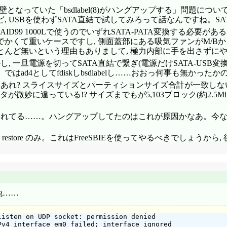
なっていた「bsdlabel(8)がハングアップする」問題についてFre
 USBを使わずSATA直結で試してみろって話なんですね。SA
D99 1000Lで使うのでいずれSATA-PATA変換する必要がある
かくて重いケースですし, 側面蓋部にある吸気ファンがM/B
んど無いという理由もありまして, 極力内部に手を出さずに
, 一旦電源を切ってSATA直結で繋ぎ(電源だけSATA-USB変
はad4としてfdiskしbsdlabelし……おおっ何事も無かっ
…あれ? スライスサイズとパーティションサイズ合計が一致しな
タが微妙に違っている!? サイズまでもが5,103ブロック(約2.5Mi
れてる……。ハングアップしてたのはこれが原因かなあ。今ならUSB
restore のみ。これはFreeSBIEを使ってやるべきでしょうから
ng……
isten on UDP socket: permission denied
