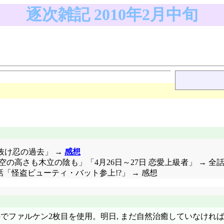
逐次雑記 2010年2月中旬
7話「抜け忍の過去」 →
感想
15日 空の高さも木立の陰も」「4月26日～27日 恋愛上級者」 → 全
18話「怪盗ビューティ・バット参上!?」 → 感想
でファルケン2枚目を使用。明日, まだ自然治癒していなければ