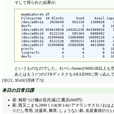
そして得られた結果が,
mwe@sakura% df

Filesystem  1K-blocks      Used     Avail Capa
/dev/ad0s1a   2026030    563120   1300828    3
devfs               1         1         0   10
/dev/ad0s1h 854619838 144261236 641989016    1
/dev/ad0s1d   8122126    585364   6886992     
/dev/ad0s1g  32494668  13004868  16890228    4
/dev/ad0s1e   8122126   3059152   4413204    4
/dev/ad0s1f  32494668  25082096   4813000    8
procfs              4         4         0   10
linprocfs           4         4         0   10
というものなのでした。わーい/homeが600GiB以上も空
あとはもう1つの1TBディスクもARAID99に突っ込んで
[30:21, 30:43(3月終了?)]
本日の日常日課
昼: 無双つけ麺@花月[嵐]三鷹店(660円)
夜: 西又こまち2009 1 1/4(38 1/4)+アマラン
りだし専用, 法蓮草, 舞茸, しょうない麸, 名産素焼のり