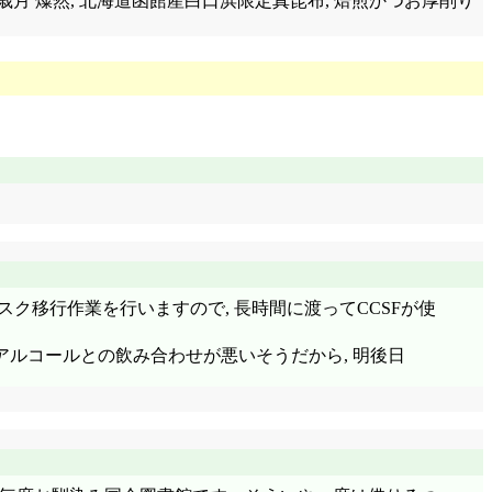
添加 歳月 燦然, 北海道函館産白口浜限定真昆布, 焙煎かつお厚削り
ディスク移行作業を行いますので, 長時間に渡ってCCSFが使
アルコールとの飲み合わせが悪いそうだから, 明後日