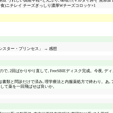
+おはよう納豆 うれしい国産中粒+とんぶり, 味噌汁(マルダイみそ 無
, (冷食)ニチレイ チーズぎっしり濃厚Wチーズコロッケ×1
シスター・プリンセス」 → 感想
, 2回ばかりやり直して, FreeSBIEディスク完成。今夜, 
書類と問診だけで済み, 理学療法と内服薬処方で終わり。あ, 
先して薬を一回飛ばせば良いか。