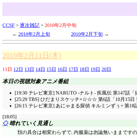
CCSF
>
逐次雑記
>
2010年2月中旬
2010年2月上旬
2010年2月下旬
2010年2月11日(木)
11日
12日
13日
14日
15日
16日
17日
18日
19日
20日
本日の視聴対象アニメ番組
[19:30 テレビ東京] NARUTO -ナルト- 疾風伝 第14
[25:29 TBS] ひだまりスケッチ×☆☆☆ 第6話「10月
[26:15 テレビ東京] あにゃまる探偵 キルミンずぅ+ 第
[18:05]
◇
晴れていく見通し
頚の具合は相変わらずで, 内服薬は勿論無いままですの