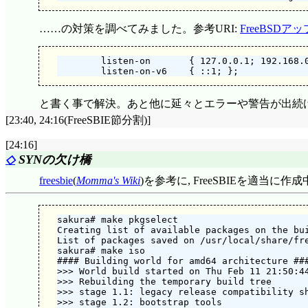
……の対策を調べてみました。参考URI:
FreeBSD
        listen-on       { 127.0.0.1; 192.168.0
と書く事で解決。あと他に延々とエラーや警告が出続けて
[23:40, 24:16(FreeSBIE節分割)]
[24:16]
◇
SYNの欠け橋
freesbie
(
Momma's Wiki
)を参考に, FreeSBIEを適当に作
sakura# make pkgselect

Creating list of available packages on the bui
List of packages saved on /usr/local/share/fre
sakura# make iso

#### Building world for amd64 architecture ###
>>> World build started on Thu Feb 11 21:50:44
>>> Rebuilding the temporary build tree

>>> stage 1.1: legacy release compatibility sh
>>> stage 1.2: bootstrap tools
