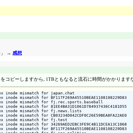
祭」 →
感想
クタをコピーしますから, 1TBともなると流石に時間がかかります
x inode mismatch for japan.chat

x inode mismatch for BF117F269A45510BEAE1108108229D83

x inode mismatch for fj.rec.sports.baseball

x inode mismatch for 81EE4BA31D1061D784937436C4181D55

x inode mismatch for fj.news.lists

x inode mismatch for CB03234D042CDF0C26E59BEA8FA22AE0

x inode mismatch for fj.test

x inode mismatch for 34269AED2EBC3FE9C4B11DCEA13C1068

x inode mismatch for BF117F269A45510BEAE1108108229D83
