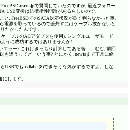
eBSD-users-jpで質問していたのですが, 最近フォロー
TA-USB変換は結構相性問題があるらしいので。
こと, FreeBSDでのSATA対応状況が良く判らなかった事,
から電源を取っているので蓋外すにはケーブル抜かないと
やりたかったんです。
換ケーブルのACアダプタを使用), シングルユーザモード
たかのように成功するではありませんか!
いエラー? これはきっちり計算してある筈……むむ, 前回
B)も違うってどーいう事? とにかく, newfsまで正常に終
でもbsdlabel(8)できそうな気がするですよ。しな
, 後にします。