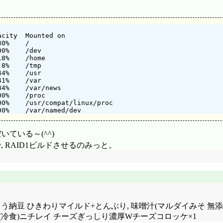
city  Mounted on

0%    /

0%    /dev

8%    /home

8%    /tmp

4%    /usr

1%    /var

4%    /var/news

0%    /proc

0%    /usr/compat/linux/proc

いている～(^^)
, RAID1ビルドさせるのみっと。
サス1L+おはよう納豆 ひきわりマイルド+とんぶり, 味噌汁(マルダイみ
), (冷食)ニチレイ チーズぎっしり濃厚Wチーズコロッケ×1