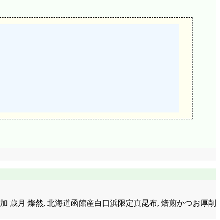
そ 無添加 歳月 燦然, 北海道函館産白口浜限定真昆布, 焙煎かつお厚削