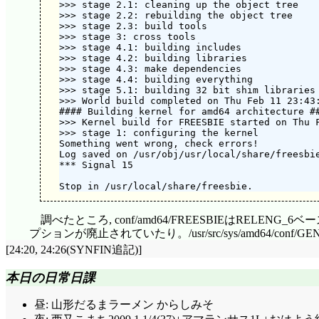
>>> stage 2.1: cleaning up the object tree

>>> stage 2.2: rebuilding the object tree

>>> stage 2.3: build tools

>>> stage 3: cross tools

>>> stage 4.1: building includes

>>> stage 4.2: building libraries

>>> stage 4.3: make dependencies

>>> stage 4.4: building everything

>>> stage 5.1: building 32 bit shim libraries

>>> World build completed on Thu Feb 11 23:43:
#### Building kernel for amd64 architecture ##
>>> Kernel build for FREESBIE started on Thu F
>>> stage 1: configuring the kernel

Something went wrong, check errors!

Log saved on /usr/obj/usr/local/share/freesbie
*** Signal 15

調べたところ, conf/amd64/FREESBIEはREL
プションが廃止されていたり。/usr/src/sys/amd64/co
[24:20, 24:26(SYNFIN追記)]
本日の日常日課
昼: 山形だるまラーメン からしみそ