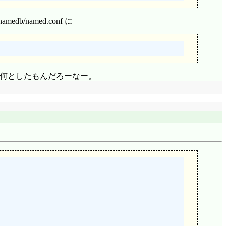
/namedb/named.conf に
は何としたもんだろーなー。