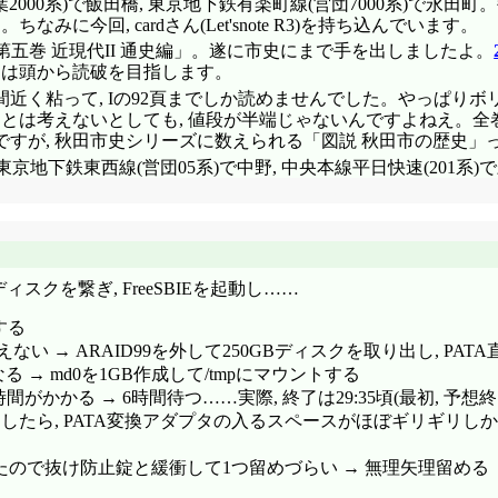
東葉2000系)で飯田橋, 東京地下鉄有楽町線(営団7000系)
今回, cardさん(Let'snote R3)を持ち込んでいます。
第五巻 近現代II 通史編」。遂に市史にまで手を出しましたよ。
回は頭から読破を目指します。
近く粘って, Iの92頁までしか読めませんでした。やっぱりボ
ことは考えないとしても, 値段が半端じゃないんですよねえ。全
すが, 秋田市史シリーズに数えられる「図説 秋田市の歴史」
東京地下鉄東西線(営団05系)で中野, 中央本線平日快速(201系)
ィスクを繋ぎ, FreeSBIEを起動し……
する
L)が見えない → ARAID99を外して250GBディスクを取り出し, PA
になる → md0を1GB作成して/tmpにマウントする
toreにも相当時間がかかる → 6時間待つ……実際, 終了は29:35頃(最
うとしたら, PATA変換アダプタの入るスペースがほぼギリギリ
来たので抜け防止錠と緩衝して1つ留めづらい → 無理矢理留める