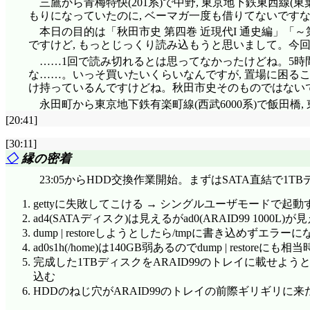
三鷹から青梅特快(201系)で中野, 東京地下鉄東西線(
もりになっていたのに, ベーマガ一度も借りてないですな。ちなみに
本日の目的は「秋田市史 第四巻 近現代I 通史編」「～
ですけど, もっとじっくり読み込もうと思いまして。今
……1回で読み切れるとは思ってなかったけどね。5時間
な……。いっそ買いたいくらいなんですが, 置場に困る
け持っているんですけどね。秋田市史そのものではないで
永田町から東京地下鉄有楽町線(西武6000系)で飯田橋, 
[20:41]
[30:11]
◇
縁の密着
23:05からHDD交換作業開始。まずはSATA直結で1TBデ
gettyに失敗してこける → シングルユーザモードで起動
ad4(SATAディスク)は見えるがad0(ARAID99 1000
dump | restoreしようとしたら/tmpに書き込めずエラー
ad0s1h(/home)は140GB弱あるのでdump | res
完成した1TBディスクをARAID99のトレイに載せよ
込む
HDDのねじ穴がARAID99のトレイの前際ギリギリに