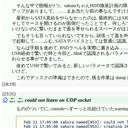
そんな中で朗報が1つ。sakuraちゃんHDD換装計画の障壁と
アップがありまして。……まあ当たり前の事なんですけど,
最初からSATA直結をやらなかったのは, 最終的にはARAI
そしてケースを開けるのが面倒だったことです。何しろで
いけないのに繋いだままで蓋を寄せられるスペースがほと
でもそうも言っていられないですから, 頑張って蓋を外し
で起動して……ふむ, SATAデバイスとしては普通に認識。で
ならば手順を進めて, BSDラベルを実際に書き込み…
USB経由で繋いだ時と今回と, fdiskで認識されるパラメー
わらせる事ができました。
改めてUSBで繋いでみると, 新しいパラメータで認識さ
いけど。
これでディスクの準備はできたので, 残る作業は dump | 
[18:19]
[23:31]
◇
こ, こ, could not listen on UDP socket
もののついでに, consoleへずーっと出続けていたwarni
Feb 11 17:05:00 sakura named[953]: could not l