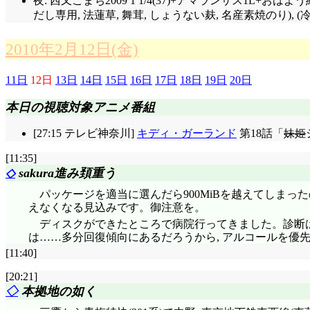
夜: 西又こまち2009 1 1/4(37)+アマランサス1L
だし専用, 法蓮草, 舞茸, しょうない麸, 名産素焼のり)
2010年2月12日(金)
11日
12日
13日
14日
15日
16日
17日
18日
19日
20日
本日の視聴対象アニメ番組
[27:15 テレビ神奈川]
キディ・ガーランド
第18話「
妹姫
[11:35]
◇
sakura進み頚重う
パッケージを適当に選んだら900MiBを越えてしまったので
えなくなる見込みです。御注意を。
ディスクができたところで病院行ってきました。診断は
は……多分回復傾向にあるだろうから, アルコールを優
[11:40]
[20:21]
◇
本拠地の如く