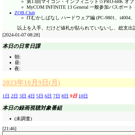
第13回マイコン・インフィニット☆PRO-68K 
MyCOM INFINITE 13 General 一般参加パスポート
ZOB.Club
ITむかしばなし ハードウェア編 (PC-9801、i4004、F
以上を入手。だけど値札が貼られていないし、総支出
[2024-01-07 08:28]
本日の日常日課
朝:
昼:
夜:
2023年10月9日(月)
1日
2日
3日
4日
5日
6日
7日
8日
9日
10日
本日の録画視聴対象番組
(未調査)
[21:46]