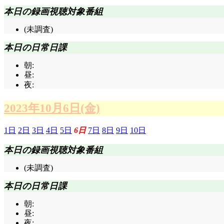
本日の録画視聴対象番組
(未調査)
本日の日常日課
朝:
昼:
夜:
2023年10月6日(金)
1日
2日
3日
4日
5日
6日
7日
8日
9日
10日
本日の録画視聴対象番組
(未調査)
本日の日常日課
朝:
昼:
夜: