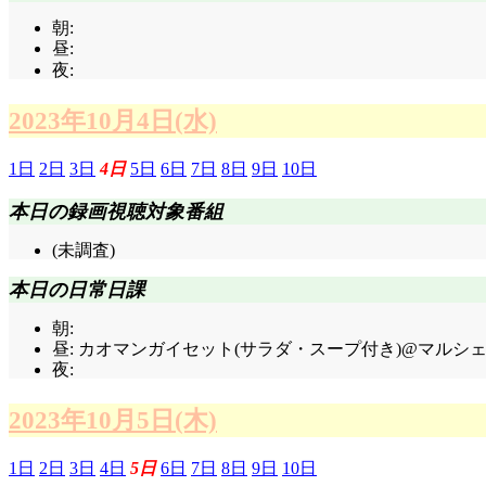
朝:
昼:
夜:
2023年10月4日(水)
1日
2日
3日
4日
5日
6日
7日
8日
9日
10日
本日の録画視聴対象番組
(未調査)
本日の日常日課
朝:
昼: カオマンガイセット(サラダ・スープ付き)@マルシェ(7
夜:
2023年10月5日(木)
1日
2日
3日
4日
5日
6日
7日
8日
9日
10日