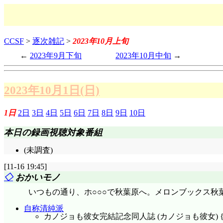
CCSF
>
逐次雑記
>
2023年10月上旬
2023年9月下旬
2023年10月中旬
2023年10月1日(日)
1日
2日
3日
4日
5日
6日
7日
8日
9日
10日
本日の録画視聴対象番組
(未調査)
[11-16 19:45]
◇
おかいモノ
いつもの通り、ホ○○○で秋葉原へ。メロンブックス秋
自称清純派
カノジョも彼女完結記念同人誌 (カノジョも彼女) {イラ