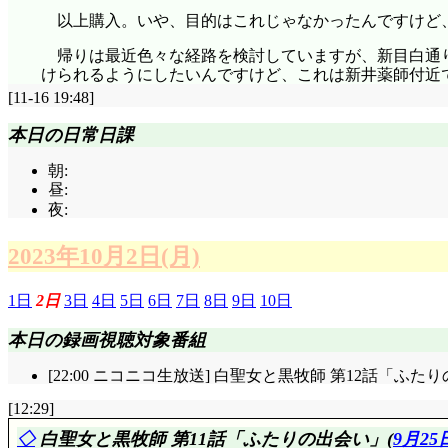
以上購入。いや、目的はこれじゃなかったんですけど
帰りは最近色々な経路を検討していますが、新目白通
けられるようにしたいんですけど、これは新井薬師付近
[11-16 19:48]
本日の日常日課
朝:
昼:
夜:
2023年10月2日(月)
1日
2日
3日
4日
5日
6日
7日
8日
9日
10日
本日の録画視聴対象番組
[22:00 ニコニコ生放送] 白聖女と黒牧師 第12話「ふた
[12:29]
◇
白聖女と黒牧師 第11話「ふたりの出会い」(
9月25