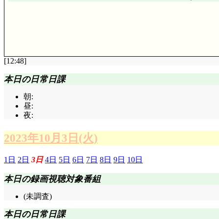
[12:48]
評価……☆☆☆(前回比: -2)
本日の日常日課
これ原作では11巻～12巻(最新巻)の話で、結構
朝:
点になる橋の撤去を実現させたローレンス。街の人々に
昼:
の描写に不満があります。
夜:
ローレンスが天気図やら何やらを見て、災害級の大
いう程度、という描写で、それが確信を持てるほどに
2023年10月3日(火)
です。勿論それで実際に洪水が起きるかどうかまで正
予期していないっぽいのが納得できないです。原作だ
反対に、街の人々が橋の撤去を納得するシーンも、「
1日
2日
3日
4日
5日
6日
7日
8日
9日
10日
だしいという見え方になってしまっています。橋だけで
信頼を得る過程も薄くなってしまっていますし。それな
本日の録画視聴対象番組
くなってるし。
(未調査)
現在に繋がるローレンスとセシリアの関係を描くた
ゃないでしょうか。
本日の日常日課