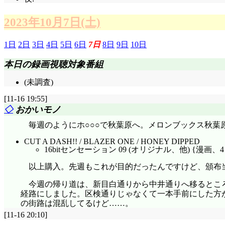
2023年10月7日(土)
1日
2日
3日
4日
5日
6日
7日
8日
9日
10日
本日の録画視聴対象番組
(未調査)
[11-16 19:55]
◇
おかいモノ
毎週のようにホ○○○で秋葉原へ。メロンブックス秋葉
CUT A DASH!! / BLAZER ONE / HONEY DIPPED
16bitセンセーション 09 (オリジナル、他) {漫画、4
以上購入。先週もこれが目的だったんですけど、頒布
今週の帰り道は、新目白通りから中井通りへ移るとこ
経路にしました。区検通りじゃなくて一本手前にした方
の街路は混乱してるけど……。
[11-16 20:10]