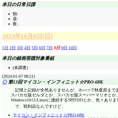
本日の日常日課
朝:
昼:
夜:
2023年10月8日(日)
1日
2日
3日
4日
5日
6日
7日
8日
9日
10日
本日の録画視聴対象番組
(未調査)
[2024-01-07 08:21]
◇
第13回マイコン・インフィニット☆PRO-68K
記憶と記録が全然ありませんが、ホ○○○で秋葉原まで走り
スパカセ版ゼルダとか、スパカセ版スーパーマリオとか、X
Windows10/11/Linuxに接続する5吋FDDとか、色々あ
で、戦利品なんですけど、
マイコン・インフィニット☆PRO-68K