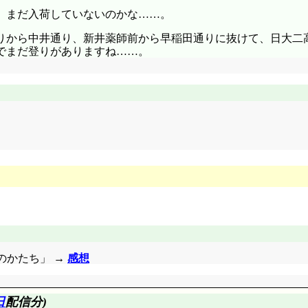
、まだ入荷していないのかな……。
りから中井通り、新井薬師前から早稲田通りに抜けて、日大二
でまだ登りがありますね……。
りのかたち」 →
感想
日
配信分)