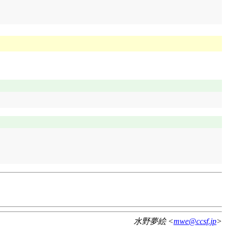
水野夢絵 <
mwe@ccsf.jp
>