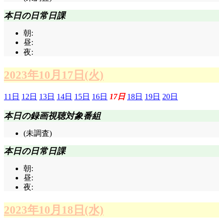
本日の日常日課
朝:
昼:
夜:
2023年10月17日(火)
11日
12日
13日
14日
15日
16日
17日
18日
19日
20日
本日の録画視聴対象番組
(未調査)
本日の日常日課
朝:
昼:
夜:
2023年10月18日(水)