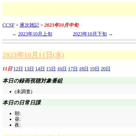
CCSF
>
逐次雑記
>
2023年10月中旬
2023年10月上旬
2023年10月下旬
2023年10月11日(水)
11日
12日
13日
14日
15日
16日
17日
18日
19日
20日
本日の録画視聴対象番組
(未調査)
本日の日常日課
朝:
昼:
夜: