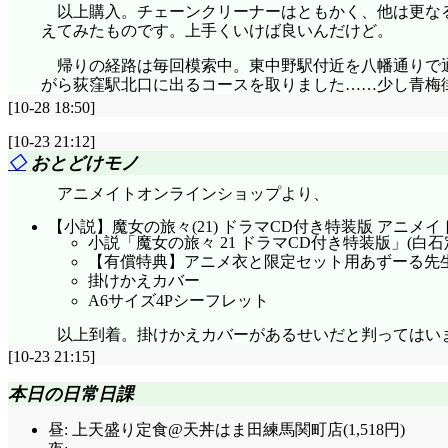
以上購入。チェーンクリーナーはともかく、他は更なる
えてみたものです。上手くいけば良いんだけど。
帰りの経路は毎回模索中。東中野駅付近を八幡通りで
がら荻窪駅北口に出るコースを取りました……少し青梅
[10-28 18:50]
[10-23 21:12]
◇
おとどけモノ
アニメイトオンラインショップより、
【小説】魔女の旅々(21) ドラマCD付き特装版 アニメ
小説「魔女の旅々 21 ドラマCD付き特装版」(白石
【有償特典】アニメ衣と限定セット用あずーる先
掛けかえカバー
A6サイズ4Pシーフレット
以上到着。掛けかえカバーがあるせいだと判ってはい
[10-23 21:15]
本日の日常日課
昼: 上天盛り定食@天丼はま田練馬関町店(1,518円)