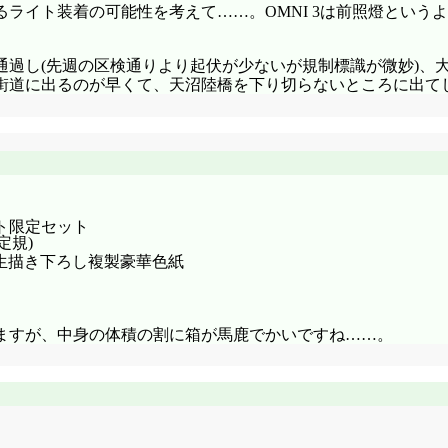
ライト装着の可能性を考えて……。OMNI 3は前照燈という
通過し(先週の区検通りより起伏が少ないが規制標識が微妙)、
街道に出るのが早くて、天沼陸橋を下り切らないところに出て
イト限定セット
定規)
生描き下ろし複製豪華色紙
ますが、中身の体積の割に箱が馬鹿でかいですね……。