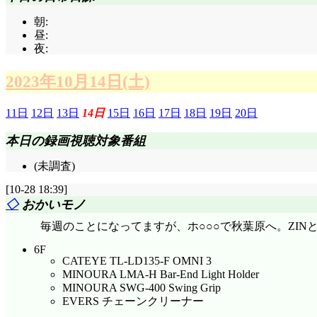
朝:
昼:
夜:
2023年10月14日(土)
11日
12日
13日
14日
15日
16日
17日
18日
19日
20日
本日の録画視聴対象番組
(未調査)
[10-28 18:39]
◇
おかいモノ
毎週のことになってますが、ホ○○○で秋葉原へ。ZI
6F
CATEYE TL-LD135-F OMNI 3
MINOURA LMA-H Bar-End Light Holder
MINOURA SWG-400 Swing Grip
EVERS チェーンクリーナー