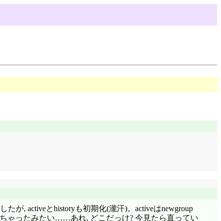
 activeとhistoryも初期化(瀧汗)。activeはnewgroup
きしちゃったみたい……あれ, どこだっけ? 今見たら直ってい