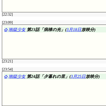
後だったため, 波風立てずにサクラちゃんに渡すにはレー
いるとはいえ, 紛失したとか盗まれたとかいう事にし
堂々と渡して, その後サクラちゃん達が消えるという
[22:32]
アイキャッチ: 黒鋼。適切ですね。
評価……☆☆☆☆☆(前回比: ±0)
[23:09]
「仙太郎……」一瞬映ったあいの記憶。さてこれは?
砲台や地雷への指示電波発信源を確認し, ……救護艇を
◇
地獄少女
第23話「病棟の光」(
3月18日
放映分)
最初に墓参する一が描かれているんですが, その事
できますな。プログラム・ドラーイブ(違)を小狼が蹴り
(償いにはなってない)。仕事のために家庭を顧みない男
の裏の通路を見定めたり, 何やら能力発揮していたサク
バス, ゴーストのせいで帯が凝った模様に見えました(^^;;
そして表彰式……そりゃ, めきょっ! も当然ですね
つぐみが買った六道郷の写真集……六道って, 輪廻?
シな手段取れるんじゃないの?(^^;;;
ね。どこか時空ねじ曲がってるのかなあ。
あわやカイルに奪われんとする羽根を吸い込むモコナ。
柴田一と小川あゆみの馴れ染めはっ。告白受け入れた次
のかな :-) 「ジェイド国の時と同じように, その妙
[23:21]
行った一。吉事は延期できるが凶事はそうもいかない(b
以外にも, 時空を旅する者がまた一人。星史郎は小狼
だけとして考えていた感じかな。夜討ち朝駆け, いつ
んだけど, カイルは誰に? 「異なる世界には同じ顔を
評価……☆☆☆☆☆(前回比: ±0)
[23:54]
に生きて来た人の場合にも区別つきませんよね。例えば知世
今回の地獄流しは, 男=金蔓として食い物にしまくる
桜木加奈子23歳, 職業看護士, 親孝行で仕事熱心, 
◇
地獄少女
第24話「夕暮れの里」(
3月25日
放映分)
には一もあゆみの両親も話してないでしょう。当時の一
知世ちゃんに, 羽根の本来の所有者がサクラちゃんで
ってましたから, これが中学高校程度なら親衛隊がで
今に到るまで悔恨に苛まれ続けている……復讐もそうだ
姫君
』でも! 知世姫ではない知世ちゃんの近くに居て,
鹿はできないですね。そういう訳でストーカー化した奴
絶対許しちゃいけないんだよ!」依頼者を止めるだけじゃ
ると……心の機微に聡いというの, 『
C.C.さくら
』の知
妻の死を受け入れられず, 桜木看護士の医療ミスだと
は同じ, か……」視聴者にもそう感じられるシーンでし
ところで今回, 「場所も名前も」つぐみに筒抜けにな
す事で少しでも樋口さんの気持ちが救われるのなら, そ
の間針の筵って事にはならないでしょうが, 本人言っ
次回: 以前来て, 羽根が無かった国と言えば,
第16話
れる仕事ではあるけど, 怨みを買う仕事でもあると……
ード居なかった?