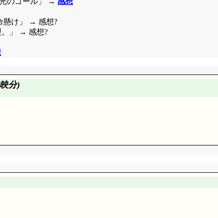
, 歌丸師匠に扇子取り上げられるよ。おめだるい雅は笑いました(
栄光のゴール」 →
感想
良くなった』というだけじゃないような気がして。歴史研究に励む
選しダークに染まる(違)という妙は激しく変わってます。天女
命懸け」 → 感想?
……時代劇オタクを隠さなくなったって程度? 元から解りそうなものだ
裂。」 → 感想?
ないし。あ, EDの人は無視。
たんですが, 本作は「落語家の卵を主人公にしたアニメ」でも「
想
……少なくとも, それを目指してたの(^^;;; その試みが成
という点は評価してしかるべきかと……「
好きしょ!
」も評価した
映分)
なよ, と言いたいけど, サクラちゃんだもんなあ。
とはいえ, しっかり撃墜できてるじゃないですか。なんつー物
すぎ。
その理由は「羽根をサクラちゃんに返すため, ですわ」羽根