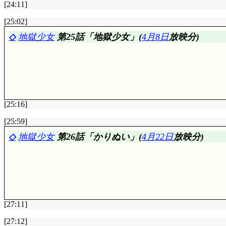
でもそんな樋口も依頼者ではなく, 本当の依頼者は……
[24:11]
(追記) あ,
第12話「暖かなエガオ」
の湖の国があった
みなのかどうかすら判らない。樋口の逆怨みは受け入れ
評価……☆☆☆☆☆(前回比: ±0)
[25:02]
し……で, 春の六道郷? そこに居るのは, 幼い頃のあいと
とうとう明らかになった柴田親子の素性。後に地獄少女
◇
地獄少女
第25話「地獄少女」(
4月8日
放映分)
いも最初からそう判っていた訳ではなく……というか,
郎だと知ってしまった, というような感じ。
仙太郎はあいに怨みを持っていた訳ではないけど, 4
でも終わらない。地獄少女の依頼者は自分も死後地獄へ堕
皆殺しにしたようですけど, それを完遂するまでの間他
が地獄少女閻魔あいとなったかの素性明かしっぽいので,
[25:16]
評価……☆☆☆☆☆(前回比: ±0)
[25:59]
あい, 仙太郎, あいの両親と仙太郎の父, 村人達
◇
地獄少女
第26話「かりぬい」(
4月22日
放映分)
というか, 現代でもそう違ってはいないかと。で, 6
な。唯一解は二人で言っていたように村を出る事だったか
出しかけていましたし, あいも「ずっと, このままな
ただけで。
あいは再度送り巫女とされ, 仙太郎の父もあいの両
お前達皆。死んでも怨んでやる!」そして地獄の底から蘇
全員, 仙太郎も含めて殺したつもりだったということで,
[27:11]
「見たか」「うん」今度はつぐみだけでなく, 一も
評価……☆☆☆☆☆(前回比: ±0)
[27:12]
か。だとしたら完全に失敗しているし。