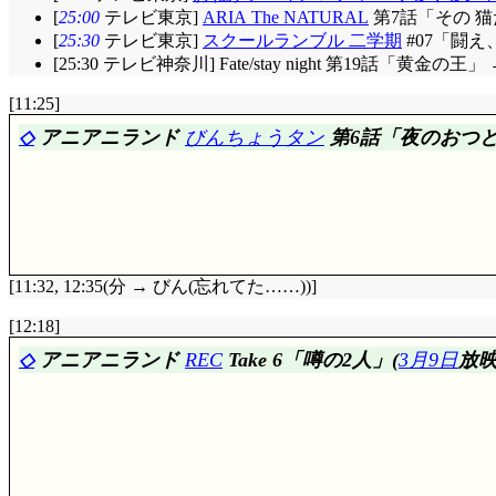
たのが運の尽きか(酷)。ま, 一発消滅じゃないから脱
[
25:00
テレビ東京]
ARIA The NATURAL
第7話「その 
そして今も罪を背負った少女。この広い都会のどこか
[
25:30
テレビ東京]
スクールランブル 二学期
#07「闘
ないしね。
[25:30 テレビ神奈川] Fate/stay night 第19話「黄金の王」
総合評価……☆☆☆☆☆(前線基地ではMXの画質はかなり悪
[11:25]
常に似合う作風。そして尽きる事無き人の醜さと怨ましさ, ホ
讐否定合戦の説得力。「
巌窟王
」と違って一が人生経験重ね
◇
アニアニランド
びんちょうタン
第6話「夜のおつと
[11:32, 12:35(分 → びん(忘れてた……))]
評価……☆☆☆☆(前回比: ±0)
[12:18]
カラス山もみ寺……お寺の娘で良いのね, れんタン。
◇
アニアニランド
REC
Take 6「噂の2人」(
3月9日
放映
って事でしょうか(^^;;; ところで, 寺の鐘の音って耳触
電器店のダイヤル式「最新20型カラーテレビ」で『プ
きゅんきゅん来ちゃったーい。夕方の再放送, 間に合っ
夜のおつとめれん。その姿を見てしまったちくタン絶叫, 
所に行きたいちくタン……「ちくリン, 居る?」「いっ