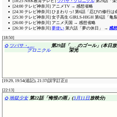
で, 現代に戻って来た一同。唯, あまり増長していると
[18:25 NHK教育テレビ]
ツバサ・クロニクル
第29話「
は違いますが)というのは面白いですね, 単に『突然仲
[24:00 テレビ神奈川] アニメTV → 感想省略
して変わっていないんですが, 生徒会長に立候補し当
[24:30 テレビ神奈川] ひまわりっ! 第6話「忍びの修行は
うになった雅というのも成長でしょうけど(^^;;; 涼は
[25:30 テレビ神奈川] 女子高生 GIRLS-HIGH 第6話「亀
圓朝からは認められても, 歌丸師匠からは認めてもらえて
[26:00 テレビ神奈川] アニメ天国 → 感想省略
総合評価……☆☆☆☆(迷ったけど「4」。最近ようやく解っ
[26:30 テレビ神奈川]
夢使い
第六話「夢の休日」 →
感
ですよね。アニメ演出されてるけど, 話そのものは落語なの。
ど, 今までに無かった視点に切り込んで大失敗しなかった
[18:50]
◇
ツバサ・
第29話「
のゴール」(本日放
年代記
えいこう
クロニクル
栄光
[19:29, 19:54(追記), 21:37(誤字訂正)]
[22:13]
評価……☆☆☆☆☆(前回比: +1)
◇
地獄少女
第22話「悔恨の雨」(
3月11日
放映分)
小狼リタイア, 黒鋼リタイア, その度にいちいち止まる
渓谷の上空には荷電粒子砲台……いくら出力搾ってる
操作しているリミッター解除砲台もあるとは……危険
予選でナノマシンをバラ播いたのは知世ちゃん自身。