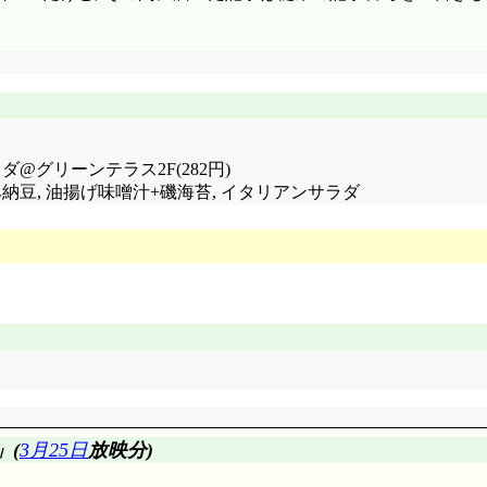
ダ@グリーンテラス2F(282円)
刻み納豆, 油揚げ味噌汁+磯海苔, イタリアンサラダ
」(
3月25日
放映分)