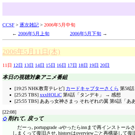
CCSF
>
逐次雑記
>
2006年5月中旬
2006年5月上旬
2006年5月下旬
2006年5月11日(木)
11日
12日
13日
14日
15日
16日
17日
18日
19日
20日
本日の視聴対象アニメ番組
[19:25 NHK教育テレビ]
カードキャプターさくら
第58
[25:25 TBS]
xxxHOLiC
第6話「タンデキ」 → 感想
[25:55 TBS] ああっ女神さまっ それぞれの翼 第6話「
[22:08]
◇
削れて, 戻って
だーっ, portupgrade -aやったらinnまで再インストールされて
しまくって復旧させ, historyはoverviewごと再