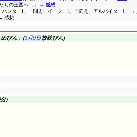
出は可能かな。柴田親子が放火したように見えてしまうのが気に
猫たちの王国へ…」 →
感想
で, 彼女は今日も働いている……「ツヅキマス…」一ももう関
え、ハンター!」「闘え、イーター!」「闘え、アルバイター!」 →
 → 感想
いんですけど, 多分本作の作画レベルは最後まで崩れませんでした
ラーとしても上出来です(一部, ホラー突き抜けてギャグ化して
ているからですよねこれ。復讐否定物に関するやっと溜飲が下が
めびん」(
3月9日
放映びん)
たらやの三色団子と木魚が好きな, 怪奇系炭娘。ちくタンに当
分)
り良いよね。
カシューの冒険』を立見するびんちょうタン。さわりの部分で商品
て良かったね。
帰宅するとじーちゃんにも絶叫(^^;;; そんなに広い家じゃないん
ぱいいるよー」今回一番大笑いしました。