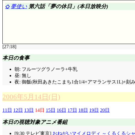
OPのテロップ, 監督名のところに地獄送りマークが付い
◇
夢使い
第六話「夢の休日」(本日放映分)
次回予告: ……どーして, そこで, つぐみに呼びかけ
踏切はあいとつぐみの間の隔たり, そしてそれを越え
一とあゆみの最後の時を見るつぐみ。……思いっきり近
う……俺の, 俺のせいじゃない……!」となるのも, 後
入道を渡す, というか押し付けるあい。今までとは違い
えてみれば, つぐみに一を呪わせれば, 二人纏めて地獄
自分の怨みを忘れ, 心を閉ざして, 罪を洗い流して
[27:18]
(それは言うな(^^;;; ), 思う所はありますけど, 
評価……☆☆☆(前回比: -1)
けるばーちゃん! あんた何者!? 間違っても生前のあい
本日の食事
地獄少女
観た直後だけに, 作画の悪さが目に付きま
CM: う, 本作にもハルヒのCM入った……もうそん
ムの暴走は, 特に美麗作画で観たかった……じゃなくて(^^
朝: フルーツグラノーラ+牛乳
昼: 無し
あゆみ生前の姿の幻影を映し, 更につぐみを煽るあ
今回は燐子先生の遊部講座と, 三時花の『約束』編で
夜: 御飯(秋田あきたこまち1合1/4+アマランサス1L)+
再びあゆみ最期の時へ……但し, 後悔に捕らわれるのは
事件も無いし, 中休みって事で。
太郎は口にしていないけど, メロスと同じく悪夢を見た
らしてしまった怨みは戻らない……という意味では「
2006年5月14日(日)
「馬鹿! 私辛いなんて思った事なかったもん! 一ちゃん
なかったの? 一緒に笑ったの嘘だったの? 御飯食べたり
11日
12日
13日
14日
15日
16日
17日
18日
19日
20日
私大丈夫だったんだよ, 辛くなかったんだよ! お父さん
みも, 煽りに負けかけたんですから, メロスの悪夢
本日の視聴対象アニメ番組
もそうだったでしょうし, あいと仙太郎もそうだった筈
七童寺を炎上させるあい。これは六道郷の過去からの因
[9:30 テレビ東京]
おねがいマイメロディ ～くるくるシャ