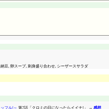
ているんですが, これもしかして第21話からだったりするんでしょ
る!? 考え方次第によっては, つぐみがあいへの怨みから糸を引
てやってくるあい, とかいうイメージなんでしょうか。今回は思
所で事故ったのか! そりゃ, 今さっき口にした怨み事が現実
から思えば納得。ただ, このシーンだけ切り出して見れば, 単な
, 是が否でも糸を解かせようと積極的に責めてきますね。依頼人(
送りにできるんですね。
来たあい。……それは地獄流しをやった者全員が負わねばならな
とにかく400年もの間他人の怨みに身を任せてきたあいは, 400年
の祖母ではない筈ですが……。
すねえ。第1話第2話はとっても良かったのに。特に燐子の目の
な時期なんだねえ。
;;; ついでに余計なモンまで見せられてしまうしね(^^;;;
い。でも死後の姿まで映したのはやりすぎかと。明らかに嘘でし
すか。まだ登場2回目なのに, 既にこのさとる君との約束話が「ま
刻み納豆, 卵スープ, 刺身盛り合わせ, シーザースサラダ
当時の一ではなく, 現在の一。妻の惑いと後悔を受け入れられず
時点で本人にとっては同じ), そんな過去を悔やみ続けて丸くな
後悔なんて意味無いわ。失った物は戻らない」も正しいですけ
と居て楽しかったもん! 私, 一ちゃんの事大好きだから, だか
, テレビ見たり, お買物行ったり, お母さん居なくて淋しい事も
は私と居て辛かったの, 楽しくなかったの!?」「ああ, 楽しかっ
ということで一を怨む気持ちがまったく無かったとは言えません
です。それがあいの心を閉ざす扉, の鍵になるんじゃないかな
縁を全て断ち切るとか, そういう意味になるのかな。……でも,
ッフル!～
第7話「クロミの日になったらイイナ!」 →
感想