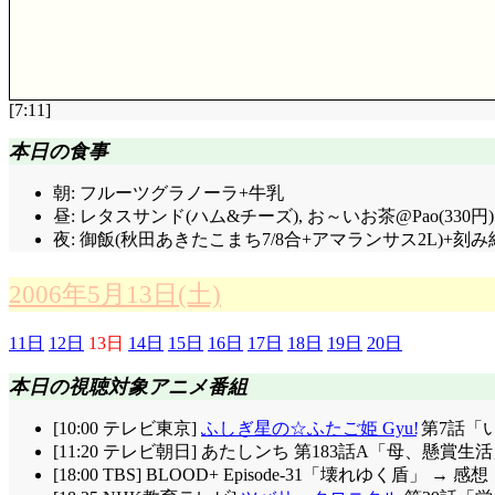
[7:11]
評価……☆☆☆☆(前回比: ±0)
本日の食事
妙が蝋燭をすり替えていた……なるほど, 防御は強力で
入る前でしょ? 最悪でも鈴経由で伝達できる筈), 妙
朝: フルーツグラノーラ+牛乳
唯は。
昼: レタスサンド(ハム&チーズ), お～いお茶@Pao(330円)
前回を観る限り, 左京も言霊の力を無視している訳
夜: 御飯(秋田あきたこまち7/8合+アマランサス2L)+刻
な。そして圓朝や唯, その他天女達の言霊は想像より遥
の心が憎しみから解き放たれれば逆に左京の方が蝕ま
2006年5月13日(土)
かくして妖魔軍は総崩れとなり, 計都落城……どころ
(^^;;;
11日
12日
13日
14日
15日
16日
17日
18日
19日
20日
そして春, 花見に興じる長屋の面々……ズバリ「
長屋
ら, というのを加えて上手く結び付けたのは, 流石原作
本日の視聴対象アニメ番組
宴席の脇にそんなもん鎮座してたんかい!(^^;;; 名
にはいかないけど, どーすんだろ。後年の晶が頑張るし
[10:00 テレビ東京]
ふしぎ星の☆ふたご姫 Gyu!
第7話「
「雅ちゃんには徳兵衛さんが居るじゃない」対左京の
[11:20 テレビ朝日] あたしンち 第183話A「母、懸賞
この半年の成長なのは言うに及ばず。
[18:00 TBS] BLOOD+ Episode-31「壊れゆく盾」 → 感想