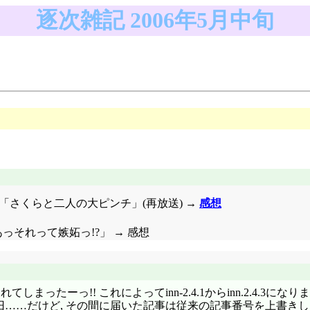
逐次雑記 2006年5月中旬
話「さくらと二人の大ピンチ」(再放送) →
感想
ああっそれって嫉妬っ!?」 → 感想
しまったーっ!! これによってinn-2.4.1からinn.2.4.3になりましたが,
構築して復旧……だけど, その間に届いた記事は従来の記事番号を上書