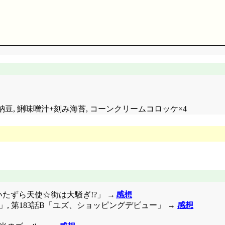
も内部が笊な(^^;;; 計都城だけに, そういう手段もアリで
も結構やる奴ですわね。涼に脅され天女達を案内してしまった妖魔
ではないと思うんですけどね。宝珠の力に魅せられた時点で, 
み納豆, 鯏味噌汁+刻み海苔, コーンクリームコロッケ×4
かに強かったと。唯の憎しみに染まった宝珠なら掴む事ができる
れる訳ですね。
か城崩壊。蝋燭巻き込まれまくるんですが, 20万本全部交換済
の花見
(
別解
)」ですか(^^;;; 貧乏長屋の花見だから, という
落語家。
付けて「源内と晶・愛の結晶号!」恥ずかしー(^^;;; 源内自身も
かないかなあ。
いたずら天使☆街は大騒ぎ!?」 →
感想
言霊「私は友と語り合いたい」もそうでしたけど, 雅もある
生活」, 第183話B「ユズ、ショッピングデビュー」 →
感想