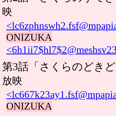
映
<lc6zphnswh2.fsf@mpapia.
ONIZUKA
<6h1ii7$hl7$2@meshsv230
第3話「さくらのどき
放映
<lc667k23ay1.fsf@mpapia.
ONIZUKA