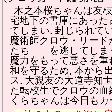
木之本桜ちゃんは友枝
宅地下の書庫にあった
てしまい, 封じられ
魔術師クロウ・リード
たち――を逃してしま
魔力をもって悪さを重
和を守るため, 本から
ス, 大親友の大道寺知
た転校生でクロウの血縁
くらちゃんは今日もカ