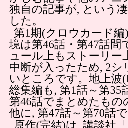
独自の記事が, という
した。
第1期(クロウカード編
境は第46話・第47話間
ュール上もストーリー上も
中断が入ったため, 2
いところです。地上波(
総集編も, 第1話～第3
第46話でまとめたもの
他に, 第47話～第70
原作(完結)は, 講談