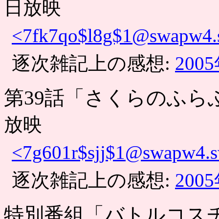
日放映
<7fk7qo$l8g$1@swapw4.s
逐次雑記上の感想:
200
第39話「さくらのふら
放映
<7g601r$sjj$1@swapw4.sw
逐次雑記上の感想:
200
特別番組「バトルコス