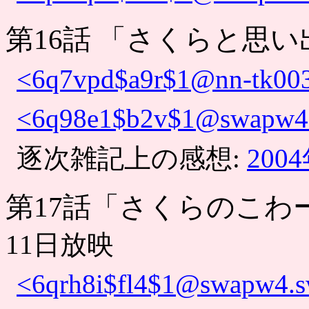
第16話 「さくらと思
<6q7vpd$a9r$1@nn-tk003
<6q98e1$b2v$1@swapw4.s
逐次雑記上の感想:
200
第17話「さくらのこわ
11日放映
<6qrh8i$fl4$1@swapw4.sw