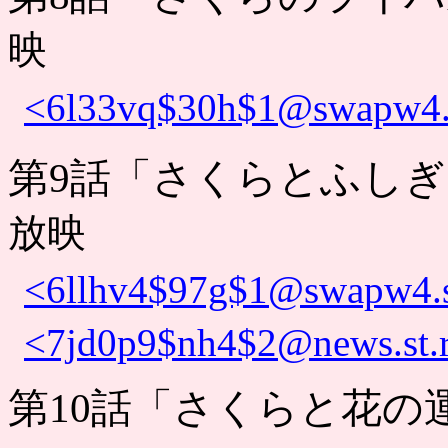
映
<6l33vq$30h$1@swapw4.s
第9話「さくらとふし
放映
<6llhv4$97g$1@swapw4.s
<7jd0p9$nh4$2@news.st.r
第10話「さくらと花の