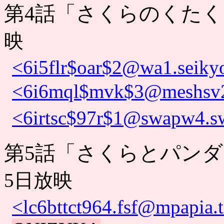
第4話「さくらのくた
映
<6i5flr$oar$2@wa1.seikyo
<6i6mql$mvk$3@meshsv23
<6irtsc$97r$1@swapw4.sw
第5話「さくらとパン
5日放映
<lc6bttct964.fsf@mpapia.t