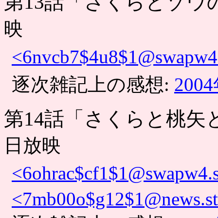
第13話「さくらとゾウ
映
<6nvcb7$4u8$1@swapw4.s
逐次雑記上の感想:
200
第14話「さくらと桃矢
日放映
<6ohrac$cf1$1@swapw4.s
<7mb00o$g12$1@news.st.