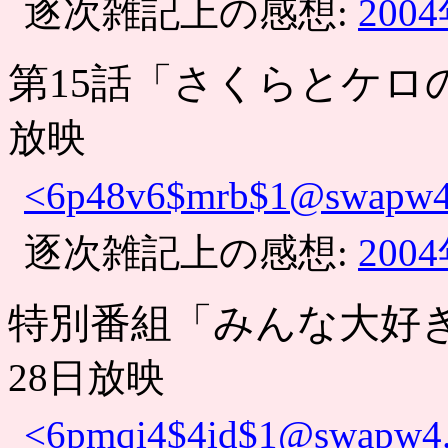
逐次雑記上の感想:
200
第15話「さくらとケロ
放映
<6p48v6$mrb$1@swapw4.s
逐次雑記上の感想:
200
特別番組「みんな大好
28日放映
<6pmqi4$4id$1@swapw4.s