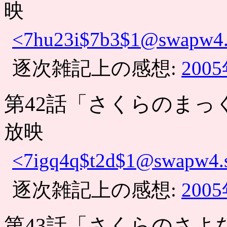
映
<7hu23i$7b3$1@swapw4.s
逐次雑記上の感想:
200
第42話「さくらのまっ
放映
<7igq4q$t2d$1@swapw4.s
逐次雑記上の感想:
200
第43話「さくらのさよ