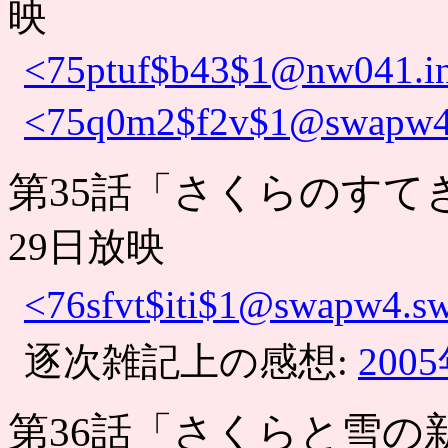
映
<75ptuf$b43$1@nw041.in
<75q0m2$f2v$1@swapw4.s
第35話「さくらのすて
29日放映
<76sfvt$iti$1@swapw4.sw
逐次雑記上の感想:
200
第36話「さくらと雪の