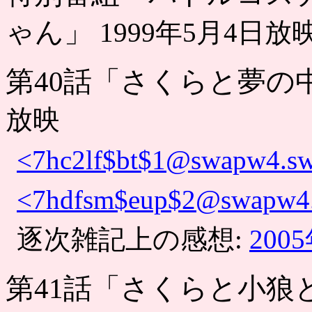
ゃん」
1999年5月4日放
第40話「さくらと夢の
放映
<7hc2lf$bt$1@swapw4.swa
<7hdfsm$eup$2@swapw4.s
逐次雑記上の感想:
200
第41話「さくらと小狼