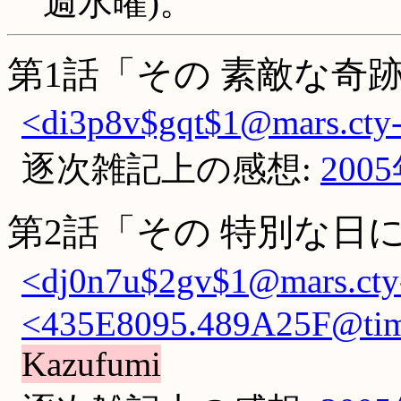
週水曜)。
第1話「その 素敵な奇
<di3p8v$gqt$1@mars.cty-
逐次雑記上の感想:
200
第2話「その 特別な日
<dj0n7u$2gv$1@mars.cty-
<435E8095.489A25F@tim.
Kazufumi