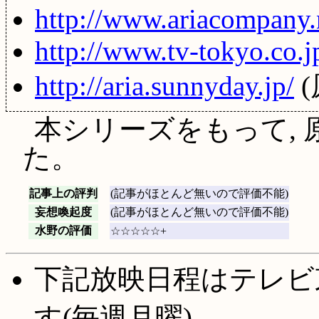
http://www.ariacompany.
http://www.tv-tokyo.co.j
http://aria.sunnyday.jp/
(
本シリーズをもって,
た。
記事上の評判
(記事がほとんど無いので評価不能)
妄想喚起度
(記事がほとんど無いので評価不能)
水野の評価
☆☆☆☆☆+
下記放映日程はテレビ
す(毎週月曜)。