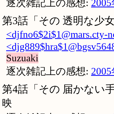
逐次雑記上の感想:
200
第3話「その 透明な少
<djfno6$2i$1@mars.cty-ne
<djg889$hra$1@bgsv5648.
Suzuaki
逐次雑記上の感想:
200
第4話「その 届かない
映