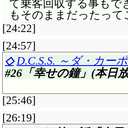
おじさんは工場長だけ
て乗客回収する事もでき
おいてはアルジャーノ
もそのままだったって
すね。というか, い
[24:22]
たんですけど。まあこ
[24:57]
事を知らないんじゃ,
ね。1920.11.8, 
◇
D.C.S.S. ～ダ・
性が写っている写真。そして
#26「幸せの鐘」(本日放
変わらない二人。後者
前者は……国際連盟第1
[25:46]
ジャングル行軍中, 
……同時に鳥の鳴き声
[26:19]
評価……☆☆☆☆☆(前回比: