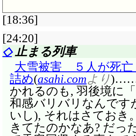
[18:36]
[24:20]
評価……☆☆☆(前回比: -1
◇
止まる列車
こういう時にトラウ
大雪被害 ５人が死亡
るんですけど。暴走さ
詰め
(
asahi.com
より
)…
ょうね。暴走された時
かれるのも, 羽後境に
それとクララ, 小夜
和感バリバリなんです
ないかい?
いし), それはさておき
ソロモンはCEOで,
きてたのかなあ? だった