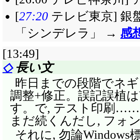
[
27:20
テレビ東京] 銀
「シンデレラ」 →
感
[13:49]
◇
長い文
昨日までの段階でネギま小
調整+修正。誤記誤植は
す。で, テスト印刷……げ,
まだ続くんだし, フォ
それに, 勿論Windo