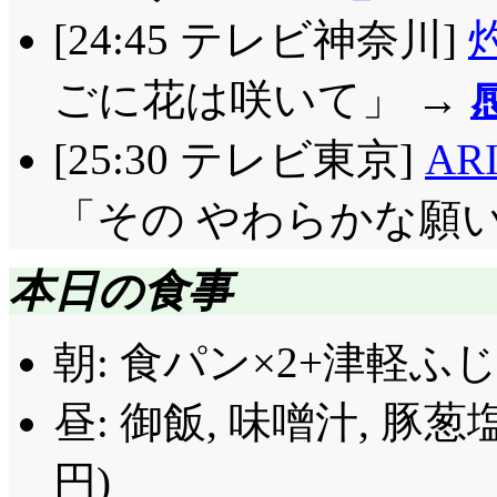
[24:45 テレビ神奈川]
ごに花は咲いて」 →
[25:30 テレビ東京]
AR
「その やわらかな願
本日の食事
朝: 食パン×2+津軽ふ
昼: 御飯, 味噌汁, 豚
円)