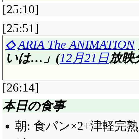
前回のサブタイトルは
[25:10]
でしょうけど, それ
ないし。
[25:51]
評価……☆☆☆☆☆(前回比:
カカシ先生が相手を
◇
ARIA The ANIMATION
忍で, 方々の里の忍術
夜明け前の散歩, 夜明
いは…」(
12月21日
放映
える……っておい! 
人。そして夜明け涙に
るとは思えない術なんで
はなんだか寝つかれな
[26:14]
えちゃって良い物なの
明け。にしても季節夏
でなく強いとか? 螺
思っていたら, 池もかい!
本日の食事
てしまいますよ。
早起きなんですか。
評価……☆☆☆☆☆+(前回比
朝: 食パン×2+津軽完
今回の呪い武者は, 
クレイドルガーデン
橋を渡ると, 敵が強く