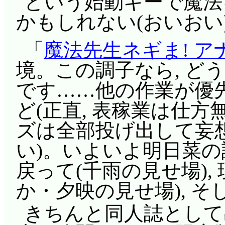
という始動キーで魔法
探ろうと。現状悠二は,
かもしれない(おいおい
ールを持つ事以外はただ
「
魔法先生ネギま! ア
戦力にはなりませんよ
境。この調子なら, ど
動するその根性は認め
です……他の作業が優先
うですけど(走れ悠二)
ど(正直, 表稼業は仕方
隙を突いてソラトに
ズは全部投げ出して妄
エル豹変。とことん恐
い)。いよいよ明日菜の
文字通り全てのティリ
戻って(千雨の見せ場),
ト, これは末路が見
か・夕映の見せ場), 
ールを守って」いるシ
きちんと同人誌として出
だけじゃないと思うん