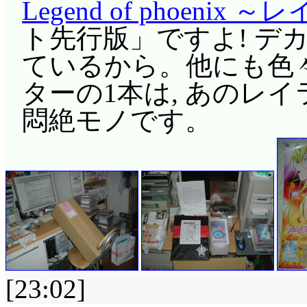
Legend of phoen
ト先行版」ですよ! デ
ているから。他にも色々
ターの1本は, あのレ
悶絶モノです。
[23:02]