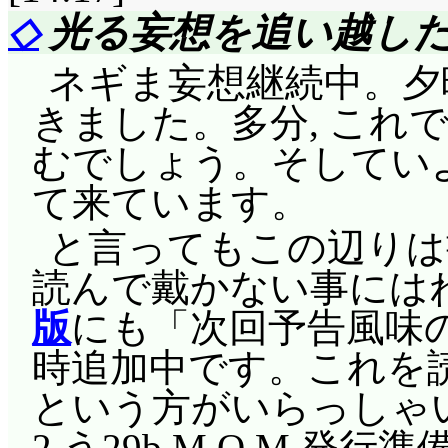
電話も通じないので, 
と……って, 音夢が倒れ
◇
光る妄想を追い越した
「泣いても笑っても
おいこら何だよそれは!
桜はやはり音夢には害
御免だわ」キス・アン
ネギま妄想継続中。夕
ついて居られないって
こ, ここにきて, 2年
日本では家族が, 友人が
きました。多分, これ
行くという手もあるん
2年前のさくらと同じ
中までがテレビ観戦す
むでしょう。そしていよ
てもんじゃないでしょ
分の望みを叶えようと
取るところから始まり
て来ています。
……本当に近そうです
と……。だから, こ
だ……だから絵もOP
と言ってもこの辺りは
(^^;;;
象徴。真に他人の幸せ
だ……(^^;;; 「私
読んで戴かない事にはね
……で, 南国の台風っ
分の幸せを組み込んで
トに, 少しでも近付
版
にも「次回予告風味
数日停滞するようなイ
定個人の幸せを, ま
感じた。あの時のフライ
時追加中です。これを読
が……。病名は「ただ
ってはいけないんでし
感覚までも」絵は跳ば
という方がいらっしゃいま
炎……穿孔起こしていな
と同じだから。そして
飛んでいる。そう感じ
2 う29b M.O.M.