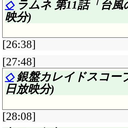
も聞こえるという事な
◇
ラムネ 第11話「台
れているようですな。
OP: 変わらないのかよ
映分)
しまったマウス達によ
言い知れぬ違和感。完
行。さてさて, 次回
言っていた時より, 
[26:38]
が。
る不安な空気。皆が幸
[27:48]
なのに, 既に辛く悲
評価……☆☆☆☆(前回比: 
も増えているという矛
◇
銀盤カレイドスコープ
アバンタイトル: 流
TRAGEDYに陥る事で
日放映分)
なあ。私じゃ, 流石に
にも伝染していく……
が外に出ていたとして
すね, 桜による妨害
[28:08]
(薄情者)。健次, 跳
んだけは駄目なの!」