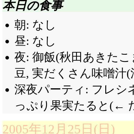
しても, まず自分の部
本日の食事
トトカルチョに純一自
おさかなについて触れるの
評価……☆☆☆☆(前回比: 
の不明, 右側はさく
朝: なし
員数外だったんですね
OP: むしろOP向き
ななみすぺしゃる量産体
昼: なし
し)。で, 更に右に音
んですかっ。前回の件
街角でサインを求めら
法の事を知っていたと
ど, その間にかなり仲
夜: 御飯(秋田あきたこ
フェイスですねタズサ
ありますが, 譬え知
ベタベタするようにな
サはまるで, シンデ
豆, 実だくさん味噌汁(法
しろ, 独自の経路で
バカップル誕生。身体
に魔法は解けてしまう
深夜パーティ: フレシネ
れませんね。桜に言及
んじゃねえ。「隠さな
れるかどうか。「『私
だと思います。で, 
「そーそー」「とっく
っぷり果実たると(← 
をしますけど(決定事項
が映っているので, 
「「「ねー」」」そう言
の力で。
い上, アイシアにやや
立ち町内一周は?(^^;;;
2005年12月25日(日)
リアもタズサに目を向