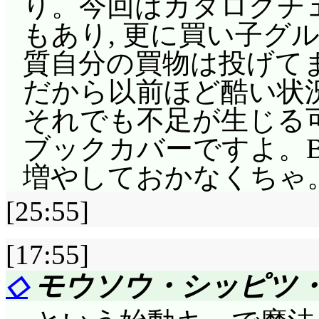
り。今回はカタログチ
よ」上手い!
絶対負けない! 絶対, 
もあり, 更に買い子グ
猫は過去と未来を繋
ち向いてるんですか(^^;
質自分の買物は投げてま
長にするの, 瞳の色
啓作・栄太に煽られ
だから以前ほど酷い状
れませんね。「さよう
るほど, フリアグネの
それでも不足が生じる
語ならFuturoだそう
ージョリー達にも色々
ブックカバーですよ。
ね……。帰宅した灯里
の中を動いているトー
増やしておかなくちゃ
かしたら, アリシアも
はつまり, 啓作達のよ
クアの優しさの変わら
[25:55]
いは悠二であるか, 
OPがスキャットで驚い
に解るでしょう。だか
[17:55]
よ……うーん, 凄い。
ジョリーですよね(次
◇
モウソウ・シッピツ・
その悠二は, 広範囲