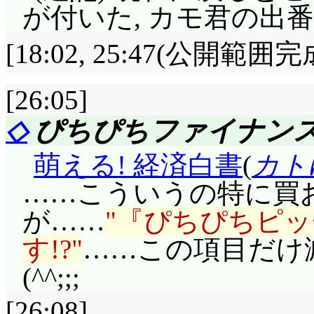
が付いた, カモ君の出番が
[18:02, 25:47(公開範囲完
[26:05]
◇
ぴちぴちファイナン
萌える! 経済白書
(
カト
……こういうの特に買
が……
『ぴちぴちピッ
す!?
……この項目だけ
(^^;;;
[26:08]