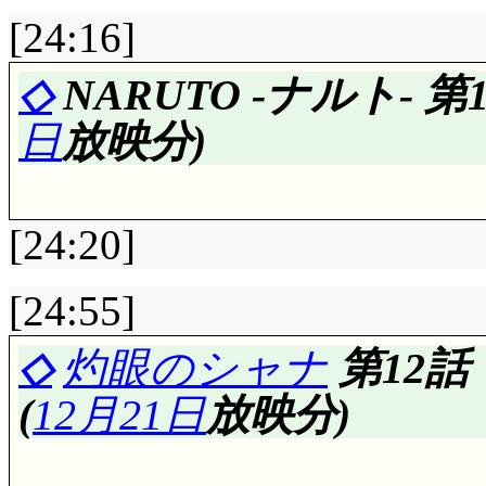
[24:16]
◇
NARUTO -ナルト- 
日
放映分)
[24:20]
[24:55]
評価……☆☆☆(前回比: ±
◇
灼眼のシャナ
第12
えー, あー……サブ
(
12月21日
放映分)
い……。これ前回使う