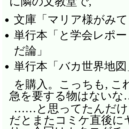
に隣の文教堂で,
普通に使われていたん
目!」「坂井君が好きで
てしまえば……何も変わら
文庫「マリア様がみて
言っちゃ駄目!」さーて
られるアリア社長って
られないぞ。だけど,
単行本「と学会レポー
止!」EDによると明菜
で, シャナも勢いで
タ, アンジェ, アレフ,
だ論」
けて欲しい所ですが。
見事に「あ」オンパレ
単行本「バカ世界地図
そこから恋に悩む姿と
君達が担って行くんです
よ。これが私の主張す
を購入。こっちも, 
美味しいパン屋さんや
「私だって, 私だって
急を要する物はないな
屋さんやいろいろなお
「……何すんのよ! 何
……と思ってたんだけど
全部やってますね」自
せてやる, 私の気持ちを
だとまたコミケ直後に
でしょうけどね。「ア
とずっともっと沢山あ