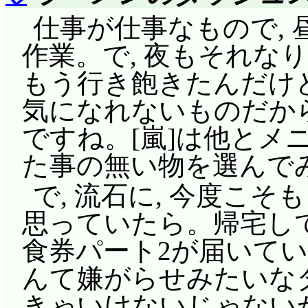
仕事が仕事なもので,
作業。で, 夜もそれな
もう行き飽きたんだけど(
気になれないものだから
ですね。[嵐]は他とメ
た事の無い物を選んで
で, 流石に, 今度こ
思っていたら。帰宅して
食券パート2が届いていたん
んて嫌がらせみたいな
きゃいけないじゃないか(^