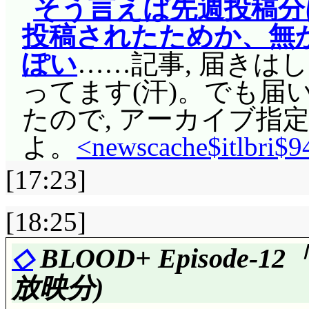
そう言えば先週投稿分
投稿されたためか、無
ぽい
……記事, 届きは
ってます(汗)。でも届
たので, アーカイブ指
よ。
<newscache$itlbri$9
[17:23]
[18:25]
◇
BLOOD+ Episod
放映分)