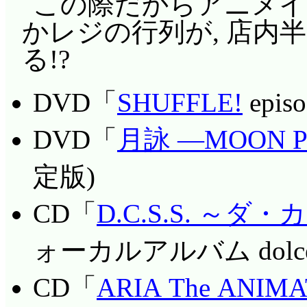
この際だからアニメイ
かレジの行列が, 店内
る!?
DVD「
SHUFFLE!
epi
DVD「
月詠 ―MOON 
定版)
CD「
D.C.S.S. ～
ォーカルアルバム dolce
CD「
ARIA The ANIM