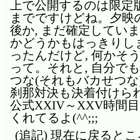
上で公開するのは限定版
までですけどね。夕映
後か, まだ確定してい
かどうかもはっきりしませ
ったんだけど, 何かそ
って。それと, 自分で
つな(それもバカせつな
刹那対決も決着付けら
公式XXIV～XXV時間
くれてるよ(^^;;;
(追記) 現在に戻ると