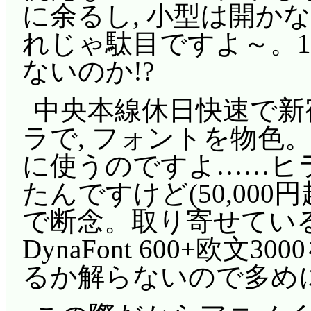
に余るし, 小型は開か
れじゃ駄目ですよ～。
ないのか!?
中央本線休日快速で新
ラで, フォントを物色
に使うのですよ……ヒ
たんですけど(50,000
で断念。取り寄せてい
DynaFont 600+欧文
るか解らないので多め