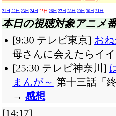
とりや環にもっと負けてい
アイキャッチ: あ, 
ミニク自滅。これがタ
それこそ, 本当の絆の
21日
22日
23日
24日
25日
26日
27日
28日
29日
30日
31日
んでしょ? 実はドミニ
本日の視聴対象アニメ
10年前と逆に, 健次
『下馬票』なんだから
ち早く気付いていたん
「あのね, お泊まりし
いですけどね。
[9:30 テレビ東京]
おね
だと解ったから……と
あれだけ恥ずかしがっ
#1冒頭から登場してい
フリープログラム, タ
母さんに会えたらイイ
特別な」「新しいルール
がとうとう純一の手に
ガーネット・ジュイテ
っ……も, でしょうか?(
るで……」恋文を書く
[25:30 テレビ神奈川]
った……」言葉で説明するな
な夜に, 突然腹痛で苦
渡すような関係があっ
まんが～
第十三話「終
後の最後まで, 演技
いって事」で妙に仲良
る違和感の全てが納得
たな。それこそ最後の
→
感想
ら……陣痛ですか, っ
でなく, 周りでみてる
すら。それだけに, 
ら!)。流石に早すぎです
それが自然で, 皆が幸
[14:17]
早気になりませんでした(^