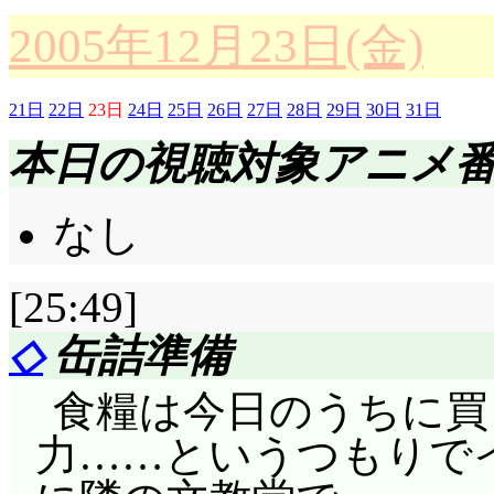
って感じ?」「あの……
うだ……
2005年12月23日(金)
誰かに突っ込まれた事
校舎裏で一美vsシャ
うな娘は出て来たけどね(
21日
22日
23日
24日
25日
26日
27日
28日
29日
30日
31日
よ! ゆかりちゃんだ
祖だとかそういう事じ
本日の視聴対象アニメ
う!? なのにそっけなく
代にもこういう人は居るっ
のに私よりずっとずっと
なし
で「日溜りのカフェへ
うわー, また壮絶な
心と安らぎですね」「
[25:49]
う違う。もう決めた。
どうぞ, って感じ」「
って。他の人に頼った
◇
缶詰準備
阿吽の呼吸ですね, この二人
てみようって」次回から
食糧は今日のうちに買
普通に使われているデ
降)になります(違!)。
力……というつもりで
だと理解する灯里。あ,
う!」「駄目……」「は