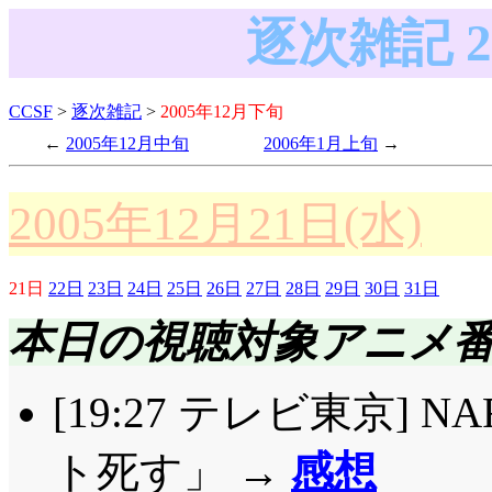
逐次雑記 2
CCSF
>
逐次雑記
>
2005年12月下旬
2005年12月中旬
2006年1月上旬
2005年12月21日(水)
21日
22日
23日
24日
25日
26日
27日
28日
29日
30日
31日
本日の視聴対象アニメ
[19:27 テレビ東京] N
ト死す」 →
感想