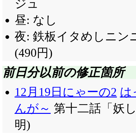
T2000マシンを思い出し
ジュ
は憶えておくべきでし
うモチーフ, 屋根付
トに真実を伝えたのは
すると, 最後に出て
すが, これが過去と未
昼: なし
している右腕の方を抱え
ンとやらに纏わるもの
別段珍しい話ではあり
夜: 鉄板イタめしニン
治療の仕方だと, 何だ
最強と言うより最悪で
アの優しさの上に架け
(490円)
マージョリーが愛染
けそうな安らぎを…。
ったのは, 自分達が
完全だし, 社会が社会
前日分以前の修正箇所
栄太。……そうか, 
けど根底を水のように
事, 話して居ないん
緒。こういうところで
12月19日にゃーの2
は
ているみたいですけど
その, 橋の向こうの世
んが～
第十二話「妖し
子。「二人ともふんわ
アイキャッチB: シ
明)
アを照らす光になる運
す。手前の二人は……