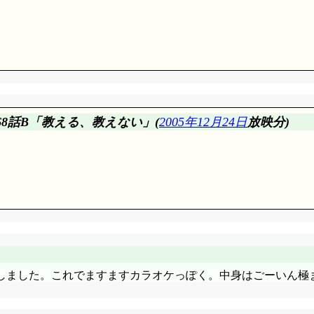
高等学校陸上部。高校だけに, みんな……わっざっとっらっしー(
, 糸通し, スカート縫い付け, 置き忘れのMDが見付からなかった
, 時刻・値段ゾロ目, しらすの小海老……一番良く判るのは, し
68話B「教える、教えない」(
2005年12月24日
放映分)
;
島。目力, 届いているかはともかく, ユズヒコに気にしてもらう
川島……おバカと健気のギリギリを走ってますな。付き合う山下
のラブストーリー。25分かけてのラブコメも良いけど, このほ
朝日。予算が無くなった?
ツとかの裾をべろっと出してるのはだらしない, ダサいと思う私。
ぞ(^^;;; 春山ふぶきの場合……これで天然なんだからなあ。宮
方すると周囲の他人にまで恥を広めてしまうという面が大きいか
しました。これでますますカラオケっぽく。中身はごーいん極
」岩城君は気付いていたでしょうか?
うやって観てると面白いですね。でも既に本コーナーの趣旨と違