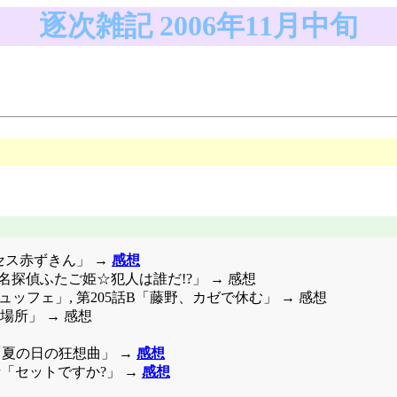
逐次雑記 2006年11月中旬
セス赤ずきん」 →
感想
名探偵ふたご姫☆犯人は誰だ!?」 → 感想
チビュッフェ」, 第205話B「藤野、カゼで休む」 → 感想
場所」 → 感想
「夏の日の狂想曲」 →
感想
話「セットですか?」 →
感想