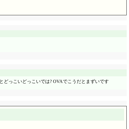
生の没収嵐もギリギリ回避。体育の授業中にユズヒコの机
口には入ったんだから, 失敗ではないか。「こんなんで良
はEF81牽引の50系客車が出て来るなあ……閑話休題。
風呂まだ?」「オフコース」「オフイスレディーの略が
ョンがありますね(^^;;; 宮崎のどかや和泉亜子と比
りなんて, お前も大人になったな」こっちの方が呼びや
盤とどっこいどっこいでは? OVAでこうだとまずいです