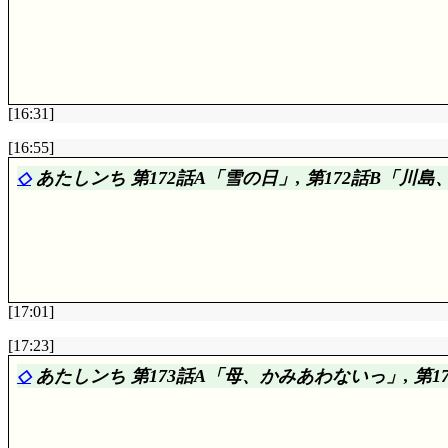
B:
☆☆☆☆
ゆっくり出来る場所とか言うのなら, 別
入り辛いよ……メニューに値段書いてないし, なんか
オトーサンロボ3号:
☆☆☆☆
そうか今回が第1回だったん
[16:31]
A:
☆☆☆
入れる技術……まあ, 多少は, 必要ですよ
[16:55]
すか(^^;;; バラして落として踏んだ饂飩を食べる技術
◇
あたしンち 第172話A「雪の日」, 第172話B「川
B:
☆☆☆☆
生活リズムをずらすことで, 完璧な徹夜
はいつもの事です。でも今回は凄く面白かった。何かと言
タチバナ超科学研究所:
☆☆☆
ファンヒータの方が絵
[17:01]
A:
☆☆☆
そういえば『母』『父』って九州出身だもんね,
[17:23]
低いのは, 雪降ったよりむしろ晴れた日ですけどね。放
◇
あたしンち 第173話A「母、かみあわないっ」, 第
それも材質に依るんですけど……しかしそんなに布あ
B:
☆☆☆☆
義理でも貰える分良いじゃない。……考えて
く, 周囲でもロクに見た事がないんですよ。まったくではな