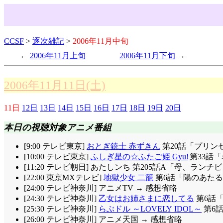
CCSF
>
逐次雑記
>
2006年11月中旬
2006年11月上旬
2006年11月下旬
2006年11月11日(土)
11日
12日
13日
14日
15日
16日
17日
18日
19日
20日
本日の視聴対象アニメ番組
[9:00 テレビ東京]
おとぎ銃士 赤ずきん
第20話「プリン
[10:00 テレビ東京]
ふしぎ星の☆ふたご姫 Gyu!
第33話「
[11:20 テレビ朝日] あたしンち 第205話A「母、ラン
[22:00 東京MXテレビ]
地獄少女 二籠
第6話「陽のあたる
[24:00 テレビ神奈川] アニメTV → 感想省略
[24:30 テレビ神奈川]
乙女はお姉さまに恋してる
第6話
[25:30 テレビ神奈川]
らぶドル ～LOVELY IDOL～
第6
[26:00 テレビ神奈川] アニメ天国 → 感想省略