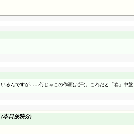
ギリギリチョコ。……当日は遅刻ギリギリセーフ, そして原先
大騒ぎ……「没収される前に食っちまおうぜ!」ま, ユズヒコの
はこっちなんだ。通りで前回までのがあまり記憶にないと思った。
ん。言葉からすると東北っぽいけど, 私のイメージだとこういう時
方だよね。「おふくろ」と呼んでみようとするユズヒコ, 「お
そろだよね」「お麸の味噌汁が飲みたいなって」色々なバリエーシ
ろつくって, 不審者ですよ。「何だよ親父かよ!」「親父呼ばわ
されているんですが……何じゃこの作画は(汗)。これだと「春」中
」(本日放映分)