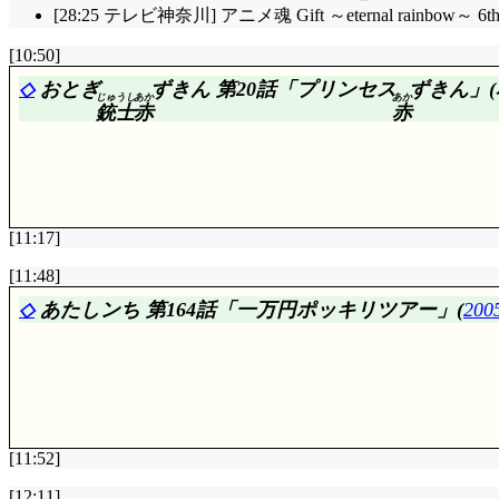
[28:25 テレビ神奈川] アニメ魂 Gift ～eternal rainbow～ 6
[10:50]
◇
おとぎ
ずきん 第20話「プリンセス
ずきん」(
じゅうし
あか
あか
銃士
赤
赤
[11:17]
[11:48]
評価……☆☆☆☆(前回比: +1)
◇
あたしンち 第164話「一万円ポッキリツアー」(
20
いきなりトゥルーデと対決, しかし例の如く全く歯が
まりサルタンの魔力は白雪を上回っているという事でし
止めたハーメルン, いつまで肩抱いてるつもりですか。
1,000年前にサンドリヨンを封印したファンダヴェ
この白雪姫が会得してみせますわ!」まあ, 魔法担当は
自分がと言い出したのにちょっと意表を突かれたゾ。時間が
火のエレメント・赤ずきん, 水のエレメント・白雪,
[11:52]
たんでしょうか? 話の流れからして, 地水火のエレ
またまた1.3倍速かつ簡易視聴感想です。1年分溜め
[12:11]
しい呪文を言わなくても済むとは, 世の中便利な物ができ