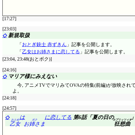
利用して話を広めようと思い付く川島, 名付けて恋の
に入れ, ギリギリで授業復帰。結果, 想定通りに藤野が
いの? 川島……」幸せそうだから。
[17:27]
ED2a: みかんバージョン。そうか入院中に観たの
A:
☆☆☆
観てて辛いよー痛いよー。
[23:03]
◇
新規取扱
B:
☆☆☆
……717系? 見た事ないんで良く判りませ
言葉で大人になったつもりになろうって, 中学生の考え
「
おとぎ銃士 赤ずきん
」記事を公開します。
OLだって知ってた?」「オフシーズンのバーゲンはそろ
「
乙女はお姉さまに恋してる
」記事を公開します。
較しちゃった。母親が入っている(誤認)風呂場の前をう
[23:04, 23:48(おとボク)]
すそうですよね, 確かに。
[24:16]
◇
マリア様にみえない
今, アニメTVでマリみてOVAの特集(前編)が放映
よ。
[24:18]
[24:57]
◇
は
に恋してる
第6話「夏の日の
おとめ
ボク
カプリッツィオ
乙女
お姉さま
狂想曲