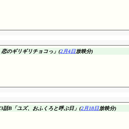
に個人経営の喫茶店である必要なんてないでしょ。それこそワック
ボられてそう。前回『母』と水島さんが入った店は良心的だよね
だ(^^;;; 『← 短パン』にやっぱり大笑い。そして3号, 昇龍拳
ね。例えば今私の後ろで広がっている45枚のポスターとか(結局
, 潰れたトイレットペーパーを通す技術, 衣類入れを爆発させる技術
島、恋のギリギリチョコっ」(
2月4日
放映分)
を成功させたみかん。……日中眠くなりそうなんですが。途中で
うと……今までいつも, ユズヒコがみかんの目覚し時計の音で起こ
描き歌より面白いです。ところで『母』絵描き歌って確か存在
 積雪は嬉しいものかもね。思わず雪玉作っちゃうユズヒコ, 雪だ
射冷却起きるから。で, 東京の雪で, 綺麗な雪玉作れるのが凄
173話B「ユズ、おふくろと呼ぶ日」(
2月18日
放映分)
ったんですかこの家。
みれば, 私, 幼稚園の昔から大学まで, バレンタインデー
いですけどね。「義理でも人情でも良いからくれー! 性別を越えて