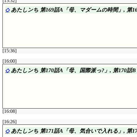
[15:32]
◇
あたしンち 第169話A「母、マダームの時間」, 第
[15:36]
A:
☆☆☆
エスプレッソがどうとかじゃなくて……いくら
[16:00]
◇
あたしンち 第170話A「母、国際派っ?」, 第170
B:
☆☆☆☆
元を辿れば, タチバナ家の恥を晒してい
(^^;;; 対するに藤野の家は……た, 確かに, タチ
のような……物載ってるからファンヒータ点火できな
[16:08]
A:
☆☆☆
杓子定規店員ではありますが, まあ表立っ
[16:26]
てもんはあるんだからね。でも国際派と言われて舞い上がっ
◇
あたしンち 第171話A「母、気合いで入れる」, 第
いざ本当の外人を相手にしてしまうと……お約束通りで