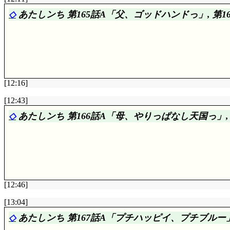
究極の魔法を使うに相応しき者「を, 草太に決めてもら
◇
あたしンち 第165話A「父、ゴッドハンドっ」, 第16
AB:
☆☆☆
「良いのかな～, 200円を吟味する人がコー
この中で一番好きなのは, この私ですわよね?」「違う
のツアーと9,800円のツアーを比較し……他のツアーとは
に温度差がありそうですけどね。いや, 赤ずきんはとも
風呂, 以下略……元取りは計画的に。結局家族の食事で
あんた達! 草太が一番好きなのはこのあたし! ……の
方でむしろ救われましたよね。「初めて出会った時にピピ
徹夜で『究極の魔法』に取り組むものの, 朝になって
てらしてね草太さん, 必ず
私が
究極の魔法をマスターして
[12:16]
トゥルーデに見付かってしまい時間切れ。サルタンは三
三銃士を信じ, 赤ずきん達は草太を信じ, 幻影を残した
A:
☆☆☆☆
肩揉みしてくれないユズヒコに「役立たず, 
[12:43]
信じる心は, トゥルーデに対抗する唯一の手段ですもん
つけあがる。褒められて悪い気はしないのね。でも何故
分, 3人の誰が使う事もできるんだと思いますけどね。
◇
あたしンち 第166話A「母、やりっぱなし天国っ」,
B:
☆☆☆☆
文化祭の日, 客寄せ熊猫(新田)が絶不調
取り敢えず今回は, 赤ずきん・プリンセスモード発動。変
は俄然やる気満々スよねえ……」「「「「そうかなあ!
銃士』ってその伏線だったとかー!? では赤真珠のおとぎ
一人勝手に復調したけど(^^;;; 「せめて熊は脱げー!」いや
とだけお姫様! その名も赤ずきんプリンセスモード!」で
ゆーか, どっちでも良いゾ!」ヴァル様(^^;;;
新ED: 入院中に2回観てるんだけど, 全然憶えてなか
三魔将は一撃で凪ぎ倒したけど, 撤退するトゥルーデ
(汗)。結構, 使い所間違うと危ない変身ですね。まだ
[12:46]
CM: 早速商品ですか(^^;;; ……ちょっと待て, 『記
A:
☆☆☆
母の早贄(^^;;; むしろそこで出て来る, 
[13:04]
次回予告コント: サルタンまでこんなギャグキャラに(^^
◇
あたしンち 第167話A「プチハッピイ、プチブルー」
B:
☆☆☆
風雅の心がないねー, みかん。銀杏回想も,
で乗り換えてるんだと思うけど……やっぱり秩父線ま