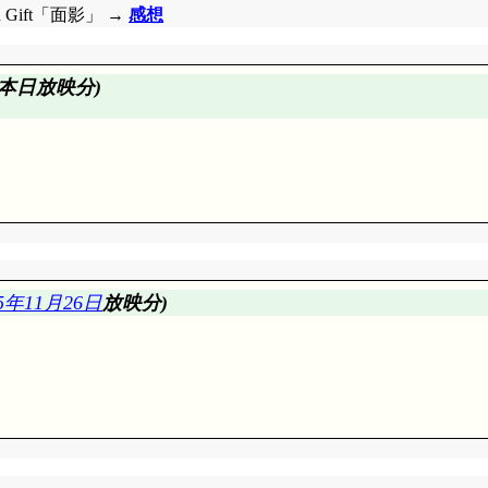
th Gift「面影」 →
感想
本日放映分)
05年11月26日
放映分)
立たず, そればかりかランダムワープ(というか魔法全般)も阻
ょうか? 使った魔法が同じフォルトゥーナだから, 経験の差
ーレ七賢者最後の生き残り, サルタン。曰く, トゥルーデを倒
基本的に白雪だったからね。自分の事と思ってしまうのはおかし
無いというのに姦しく喧嘩する3人に……タライ(^^;;; これ
 地のエレメント・いばら, 風のエレメント・フェレナンド(白雪
メントを統括するエレメントが風という風にも思えましたが。エ
るのはまずすぎる。
たもんじゃな」日本人の手にかかると何でも小さくなるのですよ(違