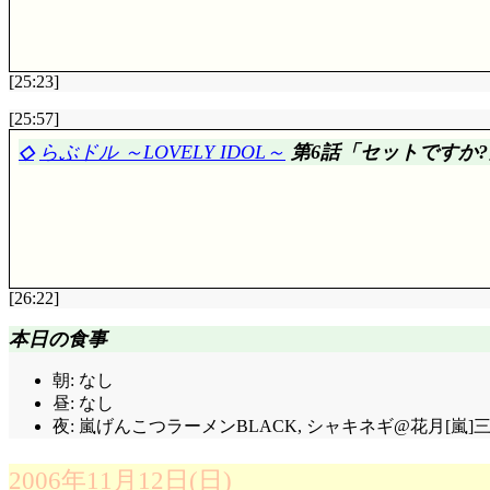
[25:23]
[25:57]
評価……☆☆☆☆☆(前回比: ±0)
◇
らぶドル ～LOVELY IDOL～
第6話「セットですか?
祝! この作品は水着回でも高品質です。まりやと一子
の見える部分も完全に再現されている!?), どうして駄目
るのは至難でしょうからね。特に装飾の無きに等しいス
があるでしょうしね。
で, 生理と称して見学すると。お察ししてしまう紫苑
(既に女性として覚醒という段階ではない)。3度に渡
「お姉様は女の子の日と偽って, カナヅチなのを隠してい
[26:22]
「きゅぴーん☆」なまりやの口からでまかせで, 水恐怖
評価……☆☆☆☆(前回比: ±0)
のは捏造だけど, 「貴女だって蛙を見ると人目を憚らず泣
本日の食事
いよいよ本領を発揮する爆発料理人・北条比奈(^^;
ようにっていうのはどーでも良いですか? 特訓の間, 
に磨きをかければ, SFX要員として引く手数多ですよ……本
朝: なし
瑞穂(宮小路は母方の姓)が鏑木の娘(息子)だと, 
昼: なし
対するに料理が大得意の瑞樹, 朝食と同時に各人の苦手
が目に付いて仕方が無いだけで, 本質的には既に瑞穂は
もしや, 苦手な物は自分で料理して食べろとか?)。ト
か?」。流石にそろそろ私語や止めですか(^^;;;
夜: 嵐げんこつラーメンBLACK, シャキネギ@花月[嵐]三
身の苦手な物は「残さず食べたら教えてあげても良いよ」
生徒会役員選抜シーズンのため, 陸上部の勧誘を断
受ける瑞樹。瑞樹のトラウマは母親, と。
とは言えない, と内心思っているからこそ, これはあ
2006年11月12日(日)