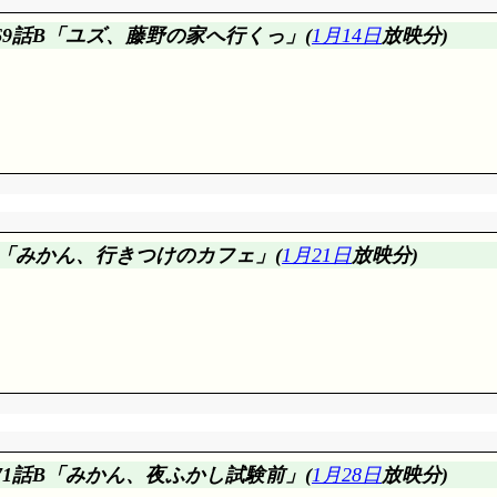
169話B「ユズ、藤野の家へ行くっ」(
1月14日
放映分)
我慢し難いったって叫ぶかねえ? そんな騒がしい母&水島さんが
話B「みかん、行きつけのカフェ」(
1月21日
放映分)
るのはユズヒコ本人なんですけどね。藤野を連れて来たりもして
バナ家の方が面白い家だと思います。藤野家が笑い事じゃないだけで(
いとか。部屋でコート着ているってのもまさに。
て認める訳にはいかないよね。その意味で『母』の正面突破は対
てしまう『母』, 「情熱のレッドローズ～♪」おい(^^;;; 
171話B「みかん、夜ふかし試験前」(
1月28日
放映分)
すが, 自分でゴミ抱え込んでしまうとは。