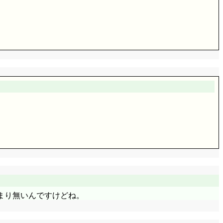
^^;;; でも下手に小学校とかで半端真面目にやるより,
時, 見付かった時, 丁度鼻水出た時の街頭ティッシュ, も
らすの小海老かな(^^;;; あれは何だか嬉しいよね。父
ことはできたようで(不審がられているだけです)。駅前
がむしろ可愛いような。そして24日当日, 強風に煽ら
んの15秒くらいの演出も素敵です。
でも切るのはどうかと思う(^^;;;
嶋先生の場合……えと, みかん, まあ本人には伝わったか
ら。でも, 代わりに自分が恥被ってしまってどーする。
まり無いんですけどね。
います。