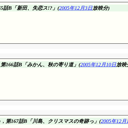
おうよ」責任がタライ回しされて来ました(^^;;; 「良い機会
5話B「新田、失恋ス!?」(
2005年12月3日
放映分)
ヒーのお代りで400円使っちゃって」200円引きのスーパーに行くた
よあたしだよね?」「わたしが～」「おい, 何か話が変わってない
比較しないあたりが3人の限界と。ノルマのバイキング, ノルマの風
かくいばらが実は, あくび顔に隠した本気のあぷろーち♪ と
大散財だけど, それでも楽しかったというのは……旅行ではなく
作った肉じゃがだゾ」「それは俺様も好きだぞ!」思わず告白して
っと来ましたもの!」「あたしなんて草太をナイトメアリアンから
も成功しない三銃士。落胆するサルタンだけど, 諦めない赤ずき
みせますわ」あくまでもそこに拘りますか(^^;;; キュピが重
銃士を庇って人形化され, 怒りの銃士ん^H^H^H赤ずきんは
サルタンも皆を信じ。信じる心, 三人そろって東京ミュ……もとい
天の邪鬼, 穀潰し!」何で肩揉み程度でそこまで言われにゃならん
ね。できたエレメンタルカードは赤ずきんの手に渡ったけど, 
か母には通じない……家族で唯一感覚が違う?
 第166話B「みかん、秋の寄り道」(
2005年12月10日
放映
のためベア研は閑散。曰く失恋, 人生相談に乗るみかん達……と
身シーンは何だか, プリンセスはプリンセスでもマーメイドプリンセ
」」」」どこからどー見ても。恋人を失った新田の気持ちを, 
プリンセス, 赤ずきんの入場です(意味不明)。「輝くエレメンタ
, きっと, 文化祭の間, 熊着ぐるみは新田の一部なんですよ(^^;;
もプリンセスと呼んで貰えない(^^;;; 本当にアプリコットみ
った……
はガス欠で追撃できなかったプリンセス赤ずきん。……てことは
まだ修行が必要という事でしょう。
憶力ゲーム』って, まさかルーンワース!?
有無を言わさぬ言い訳をこそ感心しますね。
;;;
, 第167話B「川島、クリスマスの奇跡っ」(
2005年12月
 良く考えると風雅もへったくれもない思い出だし。西武新宿線
で行ってるのかな。