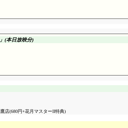
」(本日放映分)
には, 瑞穂の見目麗しい水着姿も披露されました。……どっこ
なんだろうなあ(^^;;; ま, 実際のところ, 無いものをあるよ
ク水では。百歩譲って隠せたとしても, あ～んな無防備な着替
(^^;;; 「段々男子へ復活の道が遠のいていくような気がする
って水泳の授業を欠席する瑞穂(アイキャッチ扱いの一子が面白い
るのですね!?」まあ, 普通に考えればそうだけどさ, 貴子も
症に昇格する瑞穂。曰くその原因は……まりやが殴り倒したんかい(捏
き出すじゃない!」貴子のトラウマを作ったのは事実なのね(^^;
;; システムまるごと破壊してしまわない程度にそこそこ派手な爆
瑞穂自身は何もしていなかったみたいだし。
人苦悩するだろうけど(^^;;;
知る筈ないけど勘づいているのではないかと邪推するまりや。こ
な食べ物を一品ずつ。って何で人参が丸まんまで山盛り(^^;;; 
『憧れのお姉様』となっていますから。で, そのお姉様から, 
マトが山積みになっているところは, 多分キーワードがトマトな
鷹店(680円+花月マスターII特典)
素晴らしい躾ですね(違)。それ故に「瑞樹さん, お母さんみた
った過去を告白する貴子。迷いも悔いも無いでしょうけど, ま
まり口にしたくない過去なのではないかな。今, 生徒会長の職務と