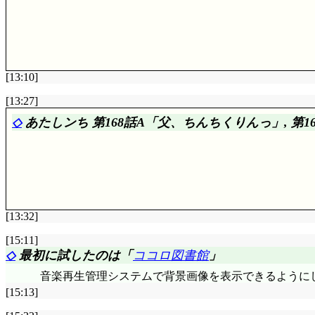
あなたの街に母が来る!:
☆☆☆
鳳仙……もとい宝仙学園
こうやって完全ギャグとして作った方が良いかもね。
[13:10]
A:
☆☆☆☆
しらすの蛸, 小銭が揃った時, 1円ネコババ
[13:27]
っと安くて誰も並んでない特売品, 便座の暖房が切れていた
◇
あたしンち 第168話A「父、ちんちくりんっ」, 第1
の場合……みかんに思い出されたビッグブルーって(^^;;
B:
☆☆☆☆☆
アヤしい人を通り越してアブない人, 川
ツリーの星を拾うと願いが叶うと聞いて, 連日星を待つ
れて遂に星が飛び, 伸ばした手が……ああ, ほんの一瞬
あなたの街に母が来る!:
☆☆☆
ザ・ショップ・テレビ
[13:32]
A:
☆☆☆
袢纏みたいな厚手のものはともかく, ワイシャ
[15:11]
◇
最初に試したのは「
ココロ図書館
」
B:
☆☆☆☆
目力で伝えるなんて, 川島だってやめたんだ
ら良いとしましょう。指摘が難しいのは, 下手な教え
音楽再生管理システムで背景画像を表示できるように
「あいつはもう立花みかんじゃねえ, 立花こかんだよ!
[15:13]
あなたの街に母が来る!:
☆☆☆
グラグラゲーム, こ