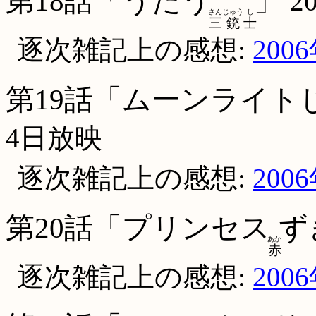
第18話「うたう
」
2
さん
じゅう
し
三
銃
士
逐次雑記上の感想:
200
第19話「ムーンライト
4日放映
逐次雑記上の感想:
200
第20話「プリンセス
ず
あか
赤
逐次雑記上の感想:
200