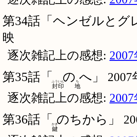
第34話「ヘンゼルとグ
映
逐次雑記上の感想:
200
第35話「
の
へ」
200
ふう
いん
ち
封
印
地
逐次雑記上の感想:
200
第36話「
のちから」
2
かぎ
鍵