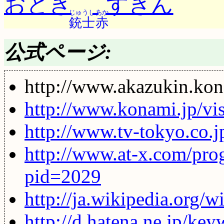
おとぎ
ずきん
じゅうし
あか
銃士
赤
公式ページ:
http://www.akazukin.kon
http://www.konami.jp/vis
http://www.tv-tokyo.co.j
http://www.at-x.com/pro
pid=2029
http://ja.wikiped
http://d.hatena.n