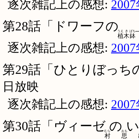
逐次雑記上の感想:
200
第28話「ドワーフの
うえ
き
ばち
植
木
鉢
逐次雑記上の感想:
200
第29話「ひとりぼっち
日放映
逐次雑記上の感想:
200
第30話「ヴィーゼ
の
むら
おも
村
思