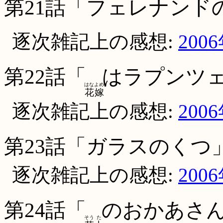
第21話「フェレナンド
逐次雑記上の感想:
200
第22話「
はラプンツ
はな
よめ
花
嫁
逐次雑記上の感想:
200
第23話「ガラスのくつ
逐次雑記上の感想:
200
第24話「
のおかあさ
そう
た