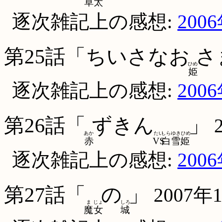
草
太
逐次雑記上の感想:
200
第25話「ちいさなお
さ
ひめ
姫
逐次雑記上の感想:
200
第26話「
ずきん
」
あか
たい
しらゆきひめ
赤
VS
白雪姫
逐次雑記上の感想:
200
第27話「
の
」
2007年
ま
じょ
しろ
魔
女
城