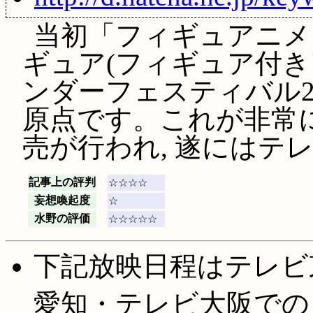
当初「フィギュアニメ
ギュア(フィギュア付き
ンダーフェスティバル2
原点です。これが非常
売が行われ, 遂にはテ
記事上の評判
☆☆☆☆
妄想喚起度
☆
水野の評価
☆☆☆☆☆
下記放映日程はテレビ
愛知・テレビ大阪での