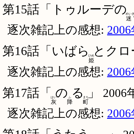
第15話「トゥルーデの
めい
迷
逐次雑記上の感想:
200
第16話「いばら
とクロ
ひめ
姫
逐次雑記上の感想:
200
第17話「
の
る
」
2006
はい
ふ
まち
灰
降
町
逐次雑記上の感想:
200