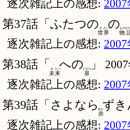
逐次雑記上の感想:
200
第37話「ふたつの
の
せ
かい
もの
が
世
界
物
逐次雑記上の感想:
200
第38話「
への
」
200
み
らい
とびら
未
来
扉
逐次雑記上の感想:
200
第39話「さよなら
ずき
あか
赤
逐次雑記上の感想:
200