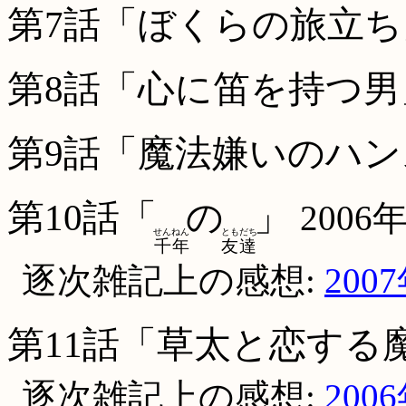
第7話「ぼくらの旅立ち
第8話「心に笛を持つ男
第9話「魔法嫌いのハン
第10話「
の
」
2006
せん
ねん
とも
だち
千
年
友
達
逐次雑記上の感想:
200
第11話「草太と恋する
逐次雑記上の感想:
200