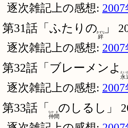
逐次雑記上の感想:
200
第31話「ふたりの
」
2
きずな
絆
逐次雑記上の感想:
200
第32話「ブレーメンよ
えい
永
逐次雑記上の感想:
200
第33話「
のしるし」
2
なか
ま
仲
間
逐次雑記上の感想:
200