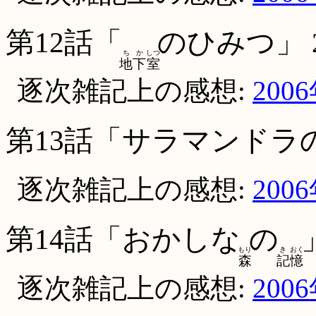
第12話「
のひみつ」
ち
か
しつ
地
下
室
逐次雑記上の感想:
200
第13話「サラマンドラ
逐次雑記上の感想:
200
第14話「おかしな
の
もり
き
おく
森
記
憶
逐次雑記上の感想:
200