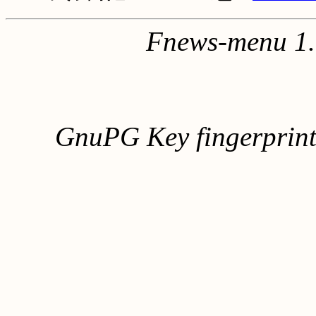
Fnews-menu 1.
GnuPG Key fingerpri