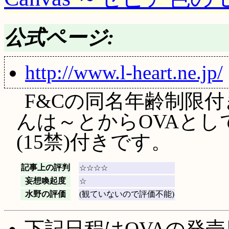
公式ページ:
http://www.l-heart.ne.jp/
F&Cの同名年齢制限
んは～とからOVAと
(15禁)付きです。
記事上の評判
☆☆☆☆
妄想喚起度
☆
水野の評価
(観ていないので評価不能)
下記日程はOVAの発