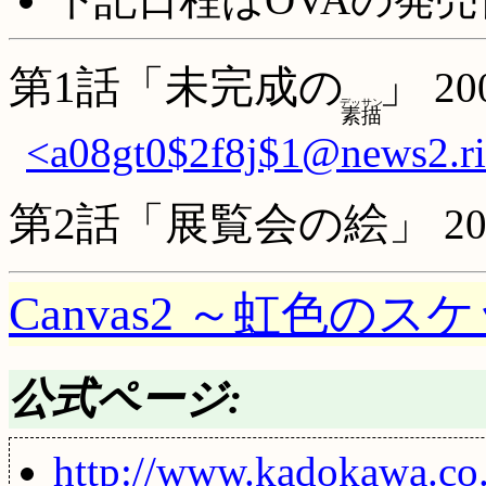
第1話「未完成の
」
20
デッサン
素描
<a08gt0$2f8j$1@news2.ri
第2話「展覧会の絵」
2
Canvas2 ～虹色のス
公式ページ:
http://www.kadokawa.co.