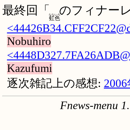
最終回「
のフィナー
なないろ
虹色
<44426B34.CFF2CF22@dd.
Nobuhiro
<4448D327.7FA26ADB@ti
Kazufumi
逐次雑記上の感想:
200
Fnews-menu 1.