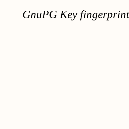
GnuPG Key fingerpri