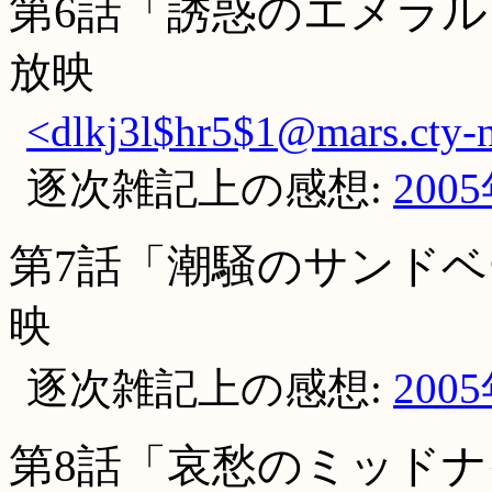
第6話「誘惑のエメラ
放映
<dlkj3l$hr5$1@mars.cty-n
逐次雑記上の感想:
200
第7話「潮騒のサンド
映
逐次雑記上の感想:
200
第8話「哀愁のミッド