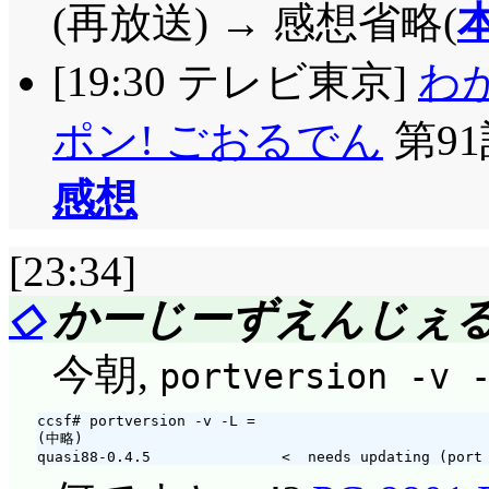
(再放送) → 感想省略(
[19:30 テレビ東京]
わ
ポン! ごおるでん
第9
感想
[23:34]
◇
かーじーずえんじぇる
今朝,
portversion -v 
ccsf# portversion -v -L =

(中略)
