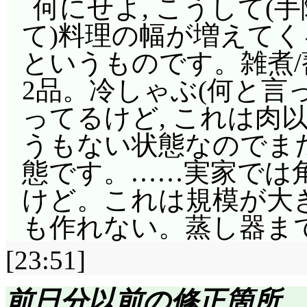
何にせよ, こうして(
て)料理の幅が増えてく
というものです。雑煮/
2品。冷しゃぶ(何と言
ってるけど, これは肉
うもない状態なのでま
態です。……実家では
けど。これは規模が大
も作れない。蒸し器ま
[23:51]
前日分以前の修正箇所