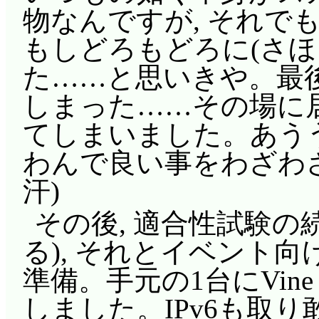
物なんですが, それで
もしどろもどろに(さほ
た……と思いきや。最
しまった……その場に
てしまいました。あうう
わんで良い事をわざわ
汗)
その後, 適合性試験の続
る), それとイベント向
準備。手元の1台にVine L
しました。IPv6も取