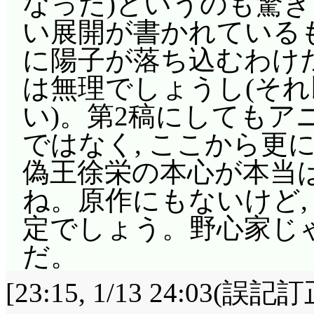
なった)というのも驚き
い展開が書かれているも
に陽子が落ち込むわけ
は無理でしょうし(それ
い)。第2稿にしても
ではなく, ここから更
偽王徐栄の本心が本当
ね。原作にもないけど,
定でしょう。野心家じゃ
だ。
[23:15, 1/13 24:03(誤