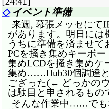
[24:41]
◇
イベント準備
来週, 幕張メッセにて
があります。明日には機
うちに準備を済ませて
PCを掻き集めキーボ
集めLCDを掻き集めケ
集め……Hub30個調
ござった(← どっかの
は駄目と申されるもので
そんな作業中……でもな