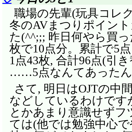
職場の先輩(玩具コレク
冬のAVまつりポイン
た(^^;;; 昨日何やら買
枚で10点分。累計で5点1枚,
1点43枚, 合計96点(
……5点なんてあった
さて, 明日はOJTの中
などしているわけですが
とかあまり意識せずフ
ては(他では勉強中心で