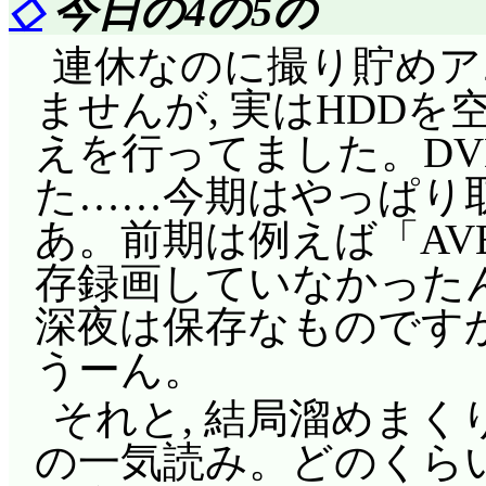
◇
今日の4の5の
連休なのに撮り貯めア
ませんが, 実はHDD
えを行ってました。D
た……今期はやっぱり
あ。前期は例えば「AVE
存録画していなかったん
深夜は保存なものです
うーん。
それと, 結局溜めま
の一気読み。どのくら