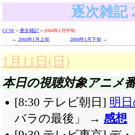
逐次雑記 
CCSF
>
逐次雑記
>
2004年1月中旬
2004年1月上旬
2004年1月下旬
1月11日(日)
本日の視聴対象アニメ
[8:30 テレビ朝日]
明日
バラの最後」 →
感想
[9:30 テレビ東京] 