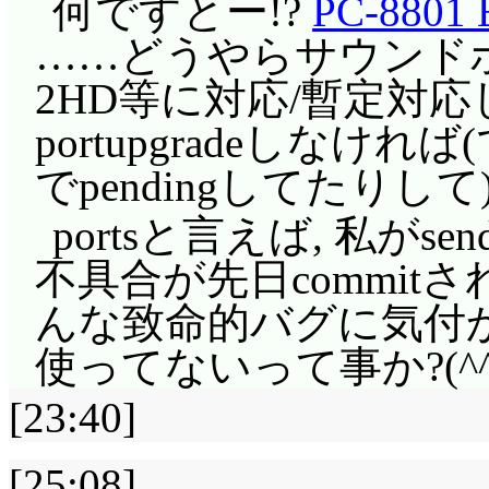
何ですとー!?
PC-8801 E
……どうやらサウンドボ
2HD等に対応/暫定対
portupgradeしな
でpendingしてたりして
portsと言えば, 私がsend-
不具合が先日commi
んな致命的バグに気付
使ってないって事か?(^^;
[23:40]
[25:08]