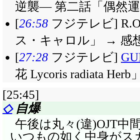
逆襲― 第二話「偶然運
[
26:58
フジテレビ] R.O
ス・キャロル」 → 感
[
27:28
フジテレビ]
GU
花 Lycoris radiata Her
[25:45]
◇
自爆
午後は丸々(違)OJT
いつもの如く中身がス