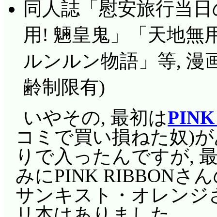
同人誌「慰安旅行当日の
用! 魎皇鬼」「天地無用
ルンルン物語」等, 漫
齢制限有)
いやその, 最初は
PINK
コミで買い損ねた奴)
りで入ったんですが, 
みにPINK RIBBO
サンキスト・オレンジさ
リ本はありました。…