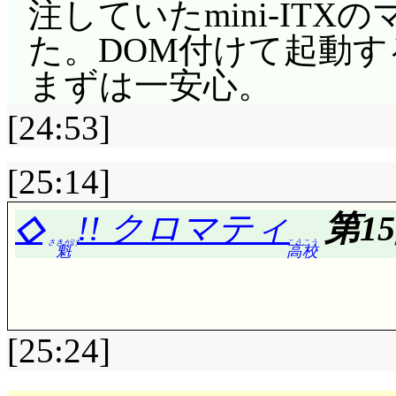
注していたmini-ITX
た。DOM付けて起動す
まずは一安心。
[24:53]
[25:14]
◇
!! クロマティ
第1
さきがけ
こうこう
魁
高校
[25:24]