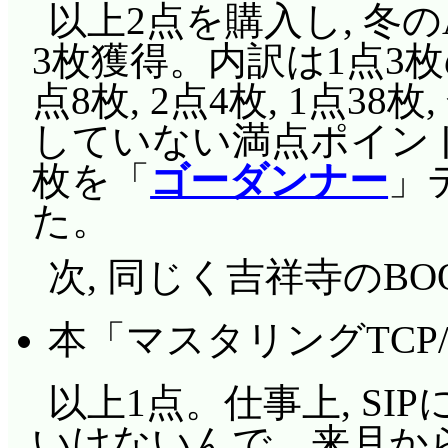
以上2点を購入し, 冬
3枚獲得。内訳は1点3枚
点8枚, 2点4枚, 1点38
していない満点ポイン
枚を「
ゴーダンナー
」
た。
次, 同じく吉祥寺のBO
本「マスタリングTCP/I
以上1点。仕事上, S
いけないんで。来月から