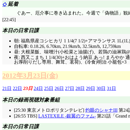
◇
延着
ぐあー、厄介事に巻き込まれた。今週で「偽物語」観
[22:45]
本日の日常日課
朝: 福島県産コシヒカリ 1 1/4(7 1/2)+アマランサス 1
自転車: 0.18.26, 6.70km, 21.9km/h, 32.5km/h, 12,759km
昼: 大根菜飯、味噌汁(小松菜と油揚げ)、若鶏の油淋鶏@マ
夜: 西又こまち 1 1/4(30)+おはよう納豆 あっ! 
お厚削りだし専用、舞茸、茗荷)、(冷食)明治 小籠包×3
2012年3月23日(金)
21日
22日
23日
24日
25日
26日
27日
28日
29日
30日
31日
本日の録画視聴対象番組
[25:30 東京メトロポリタンテレビ]
灼眼のシャナIII
第24
[26:55 TBS]
LASTEXILE -銀翼のファム-
第21話「Grand m
本日の日常日課