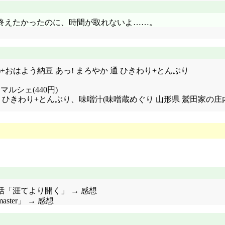
終えたかったのに、時間が取れないよ……。
L(1L)+おはよう納豆 あっ! まろやか 通 ひきわり+とんぶり
ルシェ(440円)
まろやか 通 ひきわり+とんぶり、味噌汁(味噌蔵めぐり 山形県 鷲
話「涯てより開く」 → 感想
aster」 → 感想