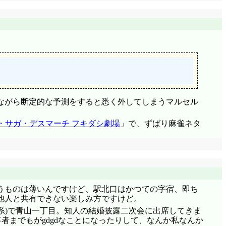
突き刺さりますが、暦から駿河へも釘刺しの電話。手を出す
として言った訳であって、決して本気だった訳ではない
。
んの処女なんて貰えないよ!』釘を刺しておいて正解で
ちだけ頂戴しておく』「気持ちもやらねえよ! 妹に関してお前に
ゃんけん必勝法』に付き合わされて……「いやいや、そ
るだろうが」「じゃんけんでわざと負けるって、それは
ムだ。じゃんけんで負けた方がじゃんけんで買った方を
ながら断定的な予測をすると悉く外してしまうマルセル
外の自動車通行止め』に補助標識『輕車輛ヲ除ク』が付いて
・サガ・デスマーチ フキダシ劇場
」で、ずばり麻雀ネタ
と言って『けん』でもう手を出す! そうすることによって
究極のテクニック!」火憐はキメ顔でそう言った! その
。
のかは判らないけど、文句言わずに従う火憐。段々楽し
近勉強のし過ぎで太ったし……」「何キロ?」「えと、
デハ參拾瓩、と出たけど、重力1/6だから9kg……あ、
じゃないよ。
うものは薄いんですけど、駅北口はかつての字宿、即ち
るじゃん?」「お? ああこのポニテか、確かにそうだ
他人と共有できない楽しみ方ですけど。
いがねえなあでっかい妹御! ハニワ八九寺ならぬハニワ阿
000系)で青山一丁目。知人の結婚披露二次会に出席してきま
……小学校の頃からずっとポニテだったじゃん! 拘りとか
者までもがgdgdなことになったりして、なんか私なんか
、ずっとうざいと思ってたよ」「我慢してたの!?」火