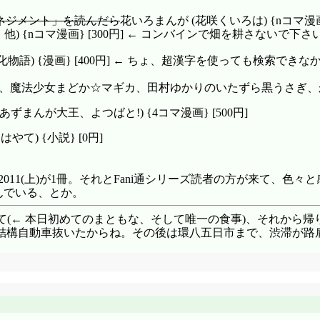
味しいビーフシチューが作れそうなくらいの寸胴ボディじゃねえ
ネジメント」を読んだら
花いろまんが (花咲くいろは) {nコマ漫画}
 {nコマ漫画} [300円] ← コンバインで畑を耕さないで下さい(^
リが好きって訳じゃねえんだよ。お前だって小学生にしては乳
の胸の、将来性に期待しているに過ぎない」「人類の発言じゃ
語) {漫画} [400円] ← ちょ、超漢字を使っても検索できな
力を感じる。理想ですね(おい)。「まあでも、あれだぜ八九
事な人生初プロポーズを貴方が奪わないで下さい阿良々木さん!
ェル、魔法少女まどか☆マギカ、田村ゆかりのいたずら黒うさぎ、かってに
まったく眼中に無い訳ですけどね(外堀を埋められつつありますが
屋を掃除する予定だけども、だからと言って別に掃除好きの掃
ずまんが大王、よつばと!) {4コマ漫画} [500円]
失礼、噛みました」「違う、わざとだ……」「噛みました。は
ここで大切な話があります! つまり火憐は、掃除前日のとても人
) {小説} [0円]
派手な格好だー!? ここまでゴテゴテだったのか。これで次か
えてよ、僕の知りたい道のこと。僕はキメ顔でそう言った」こ
i通2011(上)が1冊。それとFani通シリーズ読者の方が来て
いくからね(別の意味で)。「しかし阿良々木さん。私の見る
んでいる、とか。
」普通に学校の先生ですよね、10年前の。
事して(← 本日初めてのまともな、そして唯一の食事)、それから
結構自動車抜いたからね。その後は環八五日市まで、渋滞が路