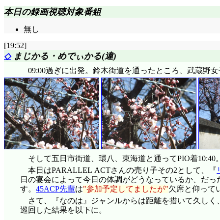
てバレてるんですよね!? 翼は『何でも知ってる』こ
本日の録画視聴対象番組
地面を踏まないまま去っていく影縫さん……改めて
って思ってさ、構えちゃってた」「強そう? そうか?
無し
それ除いたら何も残らないんじゃないかってくらいに
[19:52]
ィギュアスケートの選手並のバランス感覚だ」そりゃポ
「うん、まあそうなんだけど」見た目のインパクトは火
◇
まじかる・めでぃかる(違)
「そ、そうだっけ?」「うん。車のバンパーどついたら
09:00過ぎに出発。鈴木街道を通ったところ、武蔵
憐の師匠ってどういう人なんだろう……。伊豆子さんだ
「こちら、直江津高校2年生の神原駿河さん。変態だ
ンクロして照れてんじゃねえよ、褒めてねえし』火憐は
バレたら責任を取って暦に身体でお詫びをしなければな
一人で帰る暦の前に真宵出現。最近は色々と言い訳し
っきりしがみつくぞー! 頬擦りするぞー! 触るぞ揉むぞ
夫でも、服と行き場の無い変態性がズタボロになっていそうな
を邪魔しやがって! もう血イやんねえぞこの金髪菌が! 
「あ、あのう、木々良々さん……」「八九寺。僕の
そして五日市街道、環八、東海道と通ってPIO着10:40
きすっ転んだ僕に対して驚きのリアクションを取る時
本日はPARALLEL ACTさんの売り子その2として、『
えへっ!」「可愛過ぎる!」演出も豪華で素晴らしい(*
日の宴会によって今日の体調がどうなっているか、だっ
「しかし阿良々木さん。こんな真っ昼間からぶらぶら
す。
45ACP先輩
は
参加予定してましたが
欠席と仰って
いましたか?」「人聞きが悪すぎるわ!」しかし否定する
さて、『なのは』ジャンルからは距離を措いて久しく
ね。大方、受験勉強を名目に羽川さんのキャミ姿を眺
巡回した結果を以下に。
らね」「僕はお前から見てどんな人間なんだよ!?」変