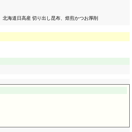
庄内造り、北海道日高産 切り出し昆布、焙煎かつお厚削