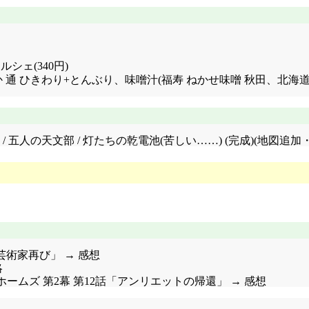
シェ(340円)
あっ! まろやか 通 ひきわり+とんぶり、味噌汁(福寿 ねかせ味噌 秋
/ 五人の天文部 / 灯たちの乾電池(苦しい……) (完成)(地図
話「芸術家再び」 → 感想
略
ィホームズ 第2幕 第12話「アンリエットの帰還」 → 感想