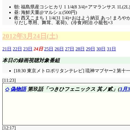
朝: 福島県産コシヒカリ 1 1/4(8 3/4)+アマランサス 1L
昼: 海鮮天重@マルシェ(500円)
夜: 西又こまち 1 1/4(31 1/4)+おはよう納豆 
りだし専用、舞茸、茗荷)、(冷食)明治 小籠包×3
2012年3月24日(土)
21日
22日
23日
24日
25日
26日
27日
28日
29日
30日
31日
本日の録画視聴対象番組
[18:30 東京メトロポリタンテレビ] 琉神マブヤー2 
[11:23]
◇
偽物語
第玖話「つきひフェニックス 其ノ貳」(
3月
[12:17]