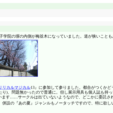
とより『何でも気が付く』ことの方が脅威かも。
見ると、街中に居るとは思えない風景になってしまっています
 そうは見えなかったけど。振る舞いとか言葉遣いとかを除けば、
奇矯な面が多すぎると思うのですが。「あの人、兄ちゃんと話
ストの上に立つんだからねえ(違)。「けどお前だって、ブロ
憐の方が上だよね、それだと! 「でもあの人、相当鍛えてる
エアバッグが飛び出す級。あたしの師匠でようやく互角ってと
野女子学院の塀の内側が梅並木になっていました。道が狭いこと
ったりしないでしょうね!?
から気をつけろ。こちら栂の木第二中学3年生の阿良々木火憐
ともかく駿河は、自分の性癖を抑えるのみならず隠さなければな
らなくなるし、ってむしろそうしてしまうような!?
てから全力疾走するのがパターンですかね。翼が真宵を見付け
心行くまで愛するぞー! 今日こそ僕は八九寺を抱く!」 → ケイ
(^^;;; 「忍! 手前の仕業か! 糞っこいつこいつこいつ! 
お前の事なんか見捨てとけば良かった!」マジ泣きだ(^^;;; 
名前をファンシーグッズのリトルツインスターズみたいに言い
。
、ちゃんと阿良々木さんって言ってたじゃねえか」「失礼、噛
リリカルマジカル
13』に参加して参りました。都合がつくかど
^^*) アドリブに弱いと言われたけど、この笑顔に突然晒され
たり)、問題無かったので普通に。但し展示用具も個人誌も持
と街中を徘徊するとは余裕ですね。受験勉強は諦めたのですか
います……サークルは出ていないようなので、どこかに委託さ
のは難しそうですな(^^;;; 「まあ、羽川さんはいつまでも
、併設の『あの夏』ジャンルもノータッチですので、特に欲しい
めてたのがバレちゃったんでしょう。阿良々木さんのモチベー
態紳士以外の何者でもないかと。「残り半分は、不肖私のメリハ