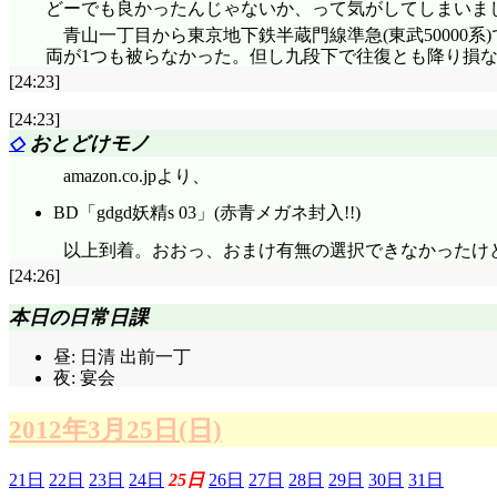
どーでも良かったんじゃないか、って気がしてしまいま
憐って、自分自身に対しても自分の意思が上手く働か
青山一丁目から東京地下鉄半蔵門線準急(東武50000系
という行動にも暦の一言が必要だったんだし。
両が1つも被らなかった。但し九段下で往復とも降り損
『何でノリノリなんだよ……何で肩車する方が「乗り
[24:23]
ムの意味とか関係無くて、暦を肩車することが目的に
いるんだろうけど。「怖い怖い怖い怖い! この高過ぎる視
[24:23]
っさり立場逆転ー。戦場ヶ原さんは羽川さんに逆らえず
◇
おとどけモノ
「兄ちゃんの局部が後頭部に当たって気持ち悪い。
amazon.co.jpより、
すぎるわ!! お前の髪はまた伸びるか知らんけど、僕の
すか(^^;;; てことは何か、最後には『腐ってやがる、
BD「gdgd妖精s 03」(赤青メガネ封入!!)
姿勢を変えて足を固定して「良し、これで大丈夫だ
火憐様……これひょっとして、血の流れとか止められてませ
以上到着。おおっ、おまけ有無の選択できなかったけど
脹脛があたしのおっぱいの先っちょに擦れて気持ち悪か
[24:26]
ブラシ程では(^^;;; 「……いや、普通、男女逆な
ンス崩しやすいかもね。それにしても、毎度ながら、火
本日の日常日課
「そこな鬼畜なお兄やん」影縫さん登場! ……ポストの
けど、火憐は蜂そのものではないよねえ……その辺、
昼: 日清 出前一丁
ての学習塾の位置を把握しているという、脅威の女子
夜: 宴会
んですか羽川様。『じゃあ電話だ♪ 羽川さんに電話だ♪ や
2012年3月25日(日)
「叡考塾? うん知ってるよ」『お前は何でも知って
ょ」実はメメが住み着いていた廃ビルのことなのでした
まっているんじゃないかって気がしてしまいます。「
21日
22日
23日
24日
25日
26日
27日
28日
29日
30日
31日
え……ほんのちょっと塾の所在を聞くだけのことで、ど