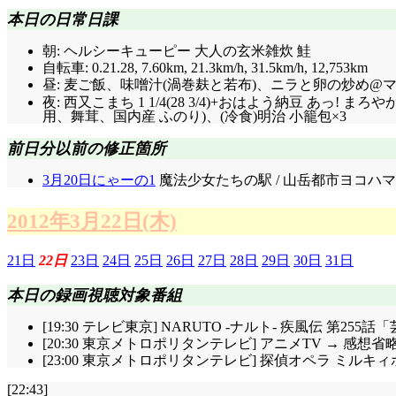
本日の日常日課
朝: ヘルシーキューピー 大人の玄米雑炊 鮭
自転車: 0.21.28, 7.60km, 21.3km/h, 31.5km/h, 12,753km
昼: 麦ご飯、味噌汁(渦巻麸と若布)、ニラと卵の炒め@マル
夜: 西又こまち 1 1/4(28 3/4)+おはよう納豆 
用、舞茸、国内産 ふのり)、(冷食)明治 小籠包×3
前日分以前の修正箇所
3月20日にゃーの1
魔法少女たちの駅 / 山岳都市ヨコハマ 
2012年3月22日(木)
21日
22日
23日
24日
25日
26日
27日
28日
29日
30日
31日
本日の録画視聴対象番組
[19:30 テレビ東京] NARUTO -ナルト- 疾風伝 第255
[20:30 東京メトロポリタンテレビ] アニメTV → 感想省
[23:00 東京メトロポリタンテレビ] 探偵オペラ ミルキ
[22:43]