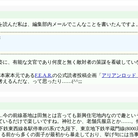
本と合わせて百万本通し、あるいはメガ。暦と火憐には千枚通しが
ってみたいと言ったことはあるけれど、それはあくまでも冗談
を読んだ私は、編集部内メールでこんなことを書いたんですよ
心遣いは本当に嬉しいと思うけれど、でも、だからって、妹さ
たら僕が貰うわ!」くれるって言われてるしねえ(^^;;; 『お気持


介したくなくなりましたでしょうねー。
にとっては罰ゲームなんですけど、火憐の更なる思い付き『じ
たんだ』とか何とか、そんな負け惜しみを言い張る可能性があ
(聞いてない)よし、じゃこうしよう兄ちゃん。体育会系罰ゲー
姿に、有能な文官であり何度と無く敵対者の策謀を看破してい
う、ますますの罰ゲーム(^^;;; ところで『二輪の自動車以
の本家本元である
F.E.A.R.
の公式読者投稿企画「
アリアンロッド
→「 ふっふっふっふ。判るか? 判ったか兄ちゃん? 『じゃん』
るんだな、って思ったり……(^^;;;
ができるんだ! 競技の名称を利用した、敵に後出しを強いる、
ろ……と言うより『頭悪いところ』が全開になった会話ですねー
え、罰則として僕を肩車して歩け!」納得しているのかどうな
「えーと、いや、その、やっぱやめとこうか火憐ちゃん……僕最
しにとっては重さじゃないし!」「お前は月の世界の住人か!?」月
だよね。それに慣性質量は変わらないから、持てても動かすのは簡単
…今の前線基地は田無とは言っても新興住宅地内なので趣とい
、おんぶならともかく肩車となると、おまえのポニテが邪魔にな
ているだけで楽しいですね。神社とか、老舗呉服店とか……。
がねえなあ!」どんだけ切れ味良いんだその鍵は!? にしても迷
地下鉄東西線各駅停車(05系)で九段下、東京地下鉄半蔵門線(8
う。「よしっ! これで兄ちゃんを肩車できるぜ!!」「お前っ
まる前から多くの面子が最初から暴走しており、挙げ句には当事
入れが大変だし、寝る時面倒臭えし、起きたら起きたで寝癖だし