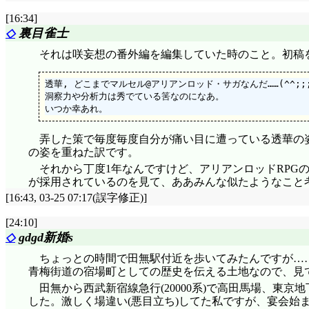
評価……☆☆☆☆(前回比: -2)
[16:34]
◇
裏目雀士
千枚通し、何本買ってきたんだよ!(^^;;; 針千
なよってね。『確かに私は阿良々木先輩の妹さんに会
それは咲妄想の番外編を編集していた時のこと。初稿
のだ。あ、いや、だって阿良々木先輩、阿良々木先輩の
した!(^^;;; 「誰がやるか!! お前にやるくらいだっ
透華, どこまでマルセル@アリアンロッド・サガなんだ……(^^;;;
あげるものは何も無い!」改めて、約束を反故にして紹
洞察力や分析力は秀でている筈なのになあ。

公道上を逆立ち歩きで進む火憐。この時点で隣の暦
うしとかねえと、後で兄ちゃんが『わざと負けてやっ
もう必勝法と同じくらいの難易度だと思うけれど?」「
弄した策で毎度毎度自分が痛い目に遭っている透華の
ここからおぶっていく!」他人の振りもできなくなるとい
の姿を重ねた訳です。
いるのは何の意味があるんだ。
それから丁度1年なんですけど、アリアンロッドRPG
じゃんけん必勝法・第一段階、掛け声は自分で出す! 
が採用されているのを見て、ああみんな似たようなこと考え
『ぽん』を待っていた相手に強制的に後出しをさせること
キメ顔に全力パンチ! 何というか、火憐のバカなとこ
[16:43, 03-25 07:17(誤字修正)]
「火憐ちゃん、お前の反則負けだ。おんぶじゃ済まね
[24:10]
くなっていくのはまた別の性癖ですが(性癖言うな)。
◇
gdgd新婚s
56キロ……」「だったら平気だよ。180キロまではあた
180kgの方の1/6か。でも30kgもそれなりの重さ
ちょっとの時間で田無駅付近を歩いてみたんですが…
「ま、まあ、そうじゃなくともさ火憐ちゃん……ほら
青梅街道の宿場町としての歴史を伝える土地なので、見
な……うん、流石兄ちゃん! 言う通りじゃなかったこと
田無から西武新宿線急行(20000系)で高田馬場、東京
良々木と化す暦が視聴者の感想をも的確に代弁するでしょ
した。激しく場違い(悪目立ち)してた私ですが
、宴会始
あったんじゃねえのかよ!」「あー、長ったらしくて手