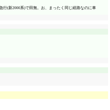
るにも月火という参謀・頭脳が必要なんだし、髪を切る
急行(新2000系)で田無。お、まったく同じ経路なのに車
る罰ゲームでしかねえだろ!』既に当初の目的とか罰ゲー
標的にされたら、凄く弱そう。だからこそ月火と組んで
て下さい火憐ちゃん、いや火憐様!」いやさ! ほいさ! あ
ちゃんの局部も切り落とすべきじゃないだろうか」「怖
うが!!」火の七日間が起きるくらいの終末を迎えるんで
先さえ動かなくなってるぞ、変な風に痺れてるし。ねえ
 「でもあたしは楽になったぞ? さっきまでは兄ちゃんの
ゃん。肩車って、こんなにエロい行為だったっけ?」歯
問題ないだろうけど、火憐の身長が高すぎることからバラ
やんに雀蜂の妹け。おもろいやん」暦は鬼そのものと言える
「ちょっと待って下さい。僕の友達に、日本中にある全
部調べたことがあるって事だよね……何の目的があった
阿良々木君、叡考塾なら阿良々木君だって知ってる筈でし
白蛇神社ではなく叡考塾が(怪異も怪異以外も)集めてし
……って、神原に会いに行くなんて僕一言も言ってね
すぎるだろ!』本当は、今火憐に肩車されていることだっ