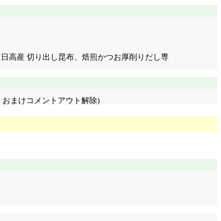
田、北海道日高産 切り出し昆布、焙煎かつお厚削りだし専
追加・おまけコメントアウト解除)