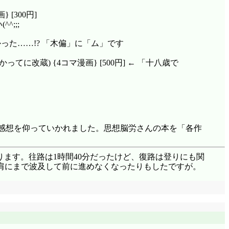
か」エスカルゴを煮込んでみましょう(普通シチューに
 [300円]
^;;;
がでかい方だから相手してやってるだけなんだぞ、あく
ありませんねそれ」将来性に期待しつつ、その『将来』
かった……!? 「木偏」に「ム」です
寺。僕は戦場ヶ原と付き合ってるし、羽川のことが大好き
 て言うか小学生にプロポーズしないで下さい!」駿河
改蔵) {4コマ漫画} [500円] ← 「十八歳で
)。忍は別格ですけど。
除マニアって訳じゃないんだから、乾いた布での清掃方
むっ」「甘噛みー!?」『良しっ、今回はちゃんとアドリ
に見せられない状態の駿河に招かれたんですね!? さあど
らは同人方面でも登場頻度が高まりますから楽しみで
れは、この口癖がまだ生きている時のこと……。本エピ
、色々と感想を仰っていかれました。思想脳労さんの本を「各作
ところ、あの子はなかなかできますよ。私の師匠でようや
帰ります。往路は1時間40分だったけど、復路は登りにも関
肩にまで波及して前に進めなくなったりもしたですが。