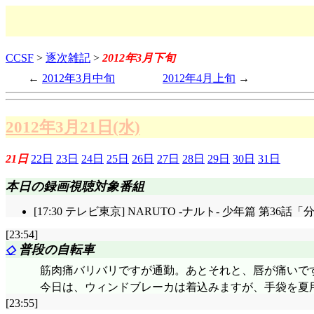
CCSF
>
逐次雑記
>
2012年3月下旬
2012年3月中旬
2012年4月上旬
2012年3月21日(水)
21日
22日
23日
24日
25日
26日
27日
28日
29日
30日
31日
本日の録画視聴対象番組
[17:30 テレビ東京] NARUTO -ナルト- 少年篇 第36
[23:54]
◇
普段の自転車
筋肉痛バリバリですが通勤。あとそれと、唇が痛いで
今日は、ウィンドブレーカは着込みますが、手袋を夏用
[23:55]