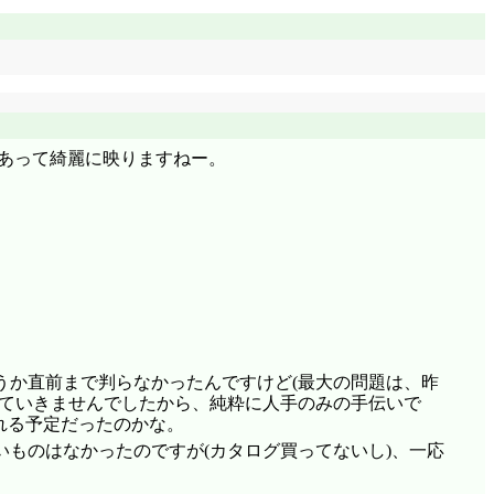
ねえ。「あ、ごめんなさい。何か凄え強そうな人だなあ
どこにでも居る綺麗なお姉さんって感じだったけど?」
している間中、一遍も身体の軸がぶれてなかったよ。フ
ック塀の上を歩いたりするだろ。しかも逆立ちしながら」
よ。拳の形、完璧に人を殴るための仕様になってたし」
ころだろ、あれは。少なくともあたしじゃ勝てねえ」火
もあって綺麗に映りますねー。
さん。バカだから気をつけろ」「「いやあ……♥」」『シ
りませんね! 相手の夢を壊さないためにも! というか
た時の和やかな会話とか見てみたいです。「さあ! 思い
ン「スネア!」(激違)。この全力転倒ぶり、暦の身体は大丈
何の真似だ何の真似だ邪魔しやがって! 僕の人生の最大目標
一人で影踏みしている危ない人にしか見えないのも何とも。
間違えるな。僕の名前は阿良々木だ。つーかお前、さっ
みました」「違う、わざとだ……」「はにかみました。
うか直前まで判らなかったんですけど(最大の問題は、昨
て冷静になるのは並大抵のことではないでしょう。
っていきませんでしたから、純粋に人手のみの手伝いで
? 頑張ってる振りをして羽川さんの気を惹くの飽きちゃ
れる予定だったのかな。
阿良々木さんの演技に騙されるような方ではありませんから
ものはなかったのですが(カタログ買ってないし)、一応
ションの半分は羽川さんのおっぱいに関係していますか
リボディ♥」「お前のボディのどこら辺にメリとかハリ