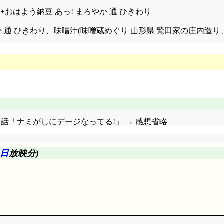
(2L)+おはよう納豆 あっ! まろやか 通 ひきわり
あっ! まろやか 通 ひきわり、味噌汁(味噌蔵めぐり 山形県 鷲田家の
第十一話「ナミがしにデージなってる!」 → 感想省略
3日
放映分)