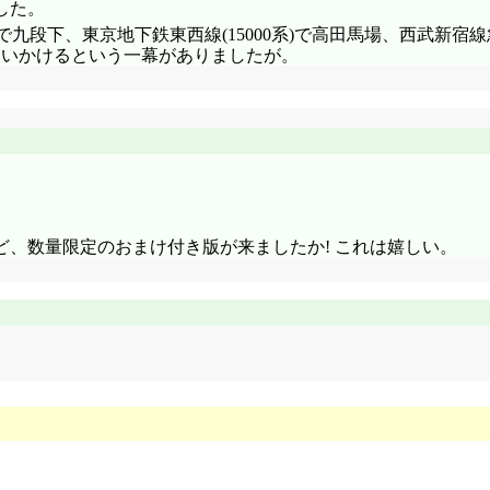
した。
ない、あるいは希薄なんでしょうか。『正義の味方』を行使す
)で九段下、東京地下鉄東西線(15000系)で高田馬場、西武新宿線
ないかけるという一幕がありましたが。
乗り」なんだよ……このドM妹が! やっぱこれ、全然僕に対す
摩り替わってますよね。貝木でなくとも、火憐って直接詐欺の
点、超怖い! 降ろせ降ろせ今すぐ降ろせー!! すいません降ろし
、阿良々木君は妹さんに逆らえなくなりました(違)
どうだろう兄ちゃん、ここは公平に、あたしのポニテ同様、兄
局部は切り落としたらもう色々と、あらゆる全てがおしまいだろ
早すぎたんだ』とか言われるの? ガハラさんあたりに(おいおい)
」「いや、僕があまり大丈夫じゃなくなっちゃってるけど。指
ん……?」実はアンクルホールドだったんでしょうか(^^;;;
、数量限定のおまけ付き版が来ましたか! これは嬉しい。
ったし、局部が頭に押し付けられたり、脇に挟んだり……兄ち
んだけどな」暦が火憐を肩車したら……忍に供血した直後なら勿論
憐の笑顔って素敵だよね、M的にかもしれないけど!
上に! 一体いくつポスト並んでるんだ(^^;;; 「鬼畜なお兄
いくつか区別が必要です。叡考塾なる場所を尋ねる影縫さんに
が居るんです」記憶力の問題は措いておくとしても、つまり全
ったあ!』兄ちゃん、羽川さんのこと好きすぎだろう(^^;;;
るな』「何でもは知らないわよ。知ってることだけ。て言うか
とさ。しかし、この街は現在怪異が大量発生しているけど、北
それじゃ阿良々木君、神原さんにも宜しく伝えておいてね」『
れだけ僕のプライベートがバレちゃってるんだよ!? 代償でか