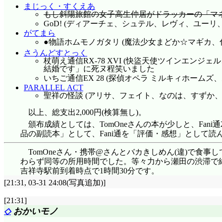
とかあるんだよ? お前のボディは何て言うかこう、美
まじっく・すくえあ
はしないようですが)。
もし斜陽旅館の女子高生仲居がドラッカーの「マ
GoD! (ディアーチェ、シュテル、レヴィ、ユーリ、他)
「僕、お前のことは好きだけど、別につるぺたのロ
がてまら
までもお前の、現時点に於いてはあってないようなそ
●物語
ホムモノガタリ
(魔法少女まどか☆マギカ、化物
が存在しないことを理解していて、なおもその状態に魅
だけれど、結婚するならお前だと思ってるぜ」「私の大
さうんどすとっく
杖萌え通信RX-78 XVI (快盜天使ツインエンジ
と撫子は対象外ですか? いやまあ実際、撫子のことは
結婚です」に死ヌ程笑いました
「ところで乾拭きさん」「確かに僕は明日神原の部
いちご通信EX 28 (探偵オペラ ミルキィホームズ、あ
みたいな名前で僕を呼ぶな。僕の名前は阿良々木だ」「
PARALLEL ACT
ブに対応できた! 僕もやられっ放しじゃない!』はい、
聖祥の怪談 (アリサ、フェイト、なのは、すずか、はやて
んな印象を受けるのか!
以上、総支出2,000円(検算無し)。
というところで斧乃木ちゃん登場……って予想以上に
す。「ねえ、鬼のお兄ちゃん。知ってるんだったら教
頒布成績としては、TomOneさんの本が少しと、Fan
ソードではともかく、次からはこの子もどんどん壊れて
品の副読本」として、Fani通を「評価・感想」として読
く互角ぐらいでしょうね」「お前に師匠なんか居ねえよ
TomOneさん・携帯@さんとバカきしめん(違)で食
わらず同等の所用時間でした。等々力から瀬田の渋滞で
吉祥寺駅前到着時点で1時間30分です。
[21:31, 03-31 24:08(写真追加)]
[21:31]
◇
おかいモノ