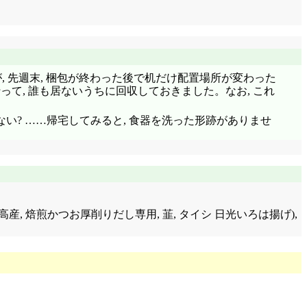
 先週末, 梱包が終わった後で机だけ配置場所が変わった
って, 誰も居ないうちに回収しておきました。なお, これ
ない? ……帰宅してみると, 食器を洗った形跡がありませ
道日高産, 焙煎かつお厚削りだし専用, 韮, タイシ 日光いろは揚げ),