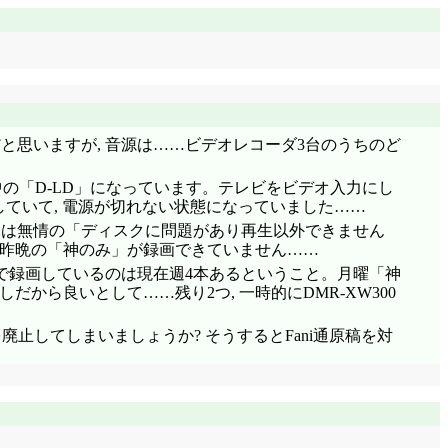
だと思いますが, 音源は……ビデオレコーダ3台のうちのど
作中の「D-LD」になっています。テレビをビデオ入力にし
していて, 電源が切れない状態になっていました……
面には無情の「ディスクに問題があり再生以外できません
は, 昨晩の「神のみ」が録画できていません……
X5で録画しているのは現在週4本あるということ。月曜「神
しだから良いとして……残り2つ, 一時的にDMR-XW300
廃止してしまいましょうか? そうするとFani通原稿を対