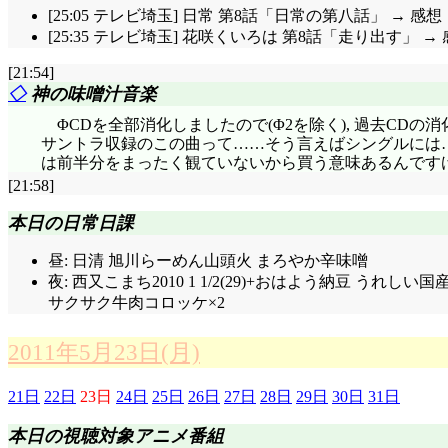
[25:05 テレビ埼玉] 日常 第8話「日常の第八話」 → 感想
[25:35 テレビ埼玉] 花咲くいろは 第8話「走り出す」 →
[21:54]
◇
神の味噌汁音楽
ΦCDを全部消化しましたので(Φ2を除く), 過去CDの
サントラ収録のこの曲って……そう言えばシングルには……あ
は前半分をまったく観ていないから買う意味あるんですけど
[21:58]
本日の日常日課
昼: 日清 旭川らーめん山頭火 まろやか辛味噌
夜: 西又こまち2010 1 1/2(29)+おはよう納豆 う
サクサク牛肉コロッケ×2
2011年5月23日(月)
21日
22日
23日
24日
25日
26日
27日
28日
29日
30日
31日
本日の視聴対象アニメ番組