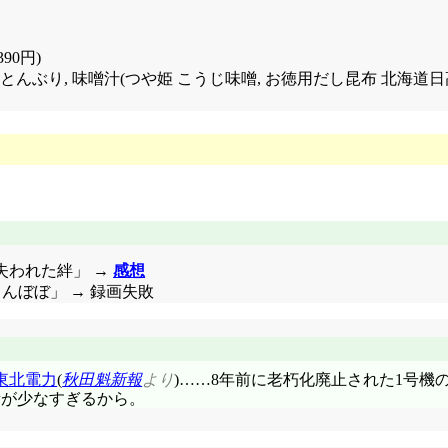
90円)
きざみ納豆+とんぶり, 味噌汁(つや姫 こうじ味噌, お徳用だし昆布 北海
話「失われた絆」 →
感想
ゃんぼぼ」 → 録画失敗
東北電力
(
秋田魁新報
より
)……8年前に老朽化廃止された1号
量が少なすぎるから。