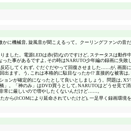
。微かに機械音, 旋風音が聞こえるって。クーリングファンの音
なりました。電源LEDは赤(切)なのですけど, ステータスは動
った事があるですよ, その時はNARUTO少年編の録画に失敗
か反応してくれず, ぐだぐだやって回復させました……が, 画
毎回出ます。う, これは本格的に駄目なったか!? 直接的な被害
ベーションが確定的になったとして良いとしましょう。問題は, 
か橋」。「神のみ」はDVD買うとして, NARUTOはどうせ見て消
が非常に厳しいので増やしたくないんだけど……。
ら(J:COMにより延命されていたけど), 一足早く録画環境を