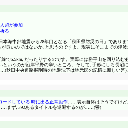
人超が参加
祈る
は日本海中部地震から28年目となる「秋田県防災の日」であります
もった方が良いのではないか, と思うのですよ。現実にそこまでの
は直線で6.5km, だったりするのです。実際には勝平山を回り込
いというのが沿岸平野の辛いところ。そして, 手形にしろ長沼
……(秋田中央道路掘削時の地盤沈下は地元民の記憶に新しい筈)
ロードしている 時に出る正常動作
……表示自体はそうですけど
……まず, 392あるタイトルを退避するのが……(鬱)