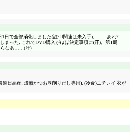
1日で全部消化しました(註: II関連は未入手)。……あれ?
まった, これでDVD購入がほぼ決定事項に(汗)。第1期
らなあ……(汗)
 北海道日高産, 焙煎かつお厚削りだし専用), (冷食)ニチレイ 衣が