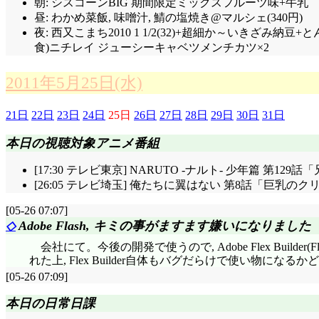
朝: シスコーンBIG 期間限定ミックスフルーツ味+牛乳
昼: わかめ菜飯, 味噌汁, 鯖の塩焼き@マルシェ(340円)
夜: 西又こまち2010 1 1/2(32)+超細か～いきざみ納
食)ニチレイ ジューシーキャベツメンチカツ×2
2011年5月25日(水)
21日
22日
23日
24日
25日
26日
27日
28日
29日
30日
31日
本日の視聴対象アニメ番組
[17:30 テレビ東京] NARUTO -ナルト- 少年篇 第12
[26:05 テレビ埼玉] 俺たちに翼はない 第8話「巨乳
[05-26 07:07]
◇
Adobe Flash, キミの事がますます嫌いになりました
会社にて。今後の開発で使うので, Adobe Flex Buil
れた上, Flex Builder自体もバグだらけで使い物に
[05-26 07:09]
本日の日常日課