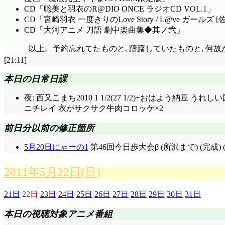
CD「聡美と羽衣のR@DIO ONCE ラジオCD VOL.1」
CD「宮崎羽衣 一度きりのLove Story / L@ve ガールズ [佐
CD「大河アニメ 刀語 劇中楽曲集◆其ノ弐」
以上。予約忘れてたものと, 躊躇していたものと, 何
[21:11]
本日の日常日課
夜: 西又こまち2010 1 1/2(27 1/2)+おはよう納
ニチレイ 衣がサクサク牛肉コロッケ×2
前日分以前の修正箇所
5月20日にゃーの1
第46回今日歩大会β (所沢まで) (完成) 
2011年5月22日(日)
21日
22日
23日
24日
25日
26日
27日
28日
29日
30日
31日
本日の視聴対象アニメ番組