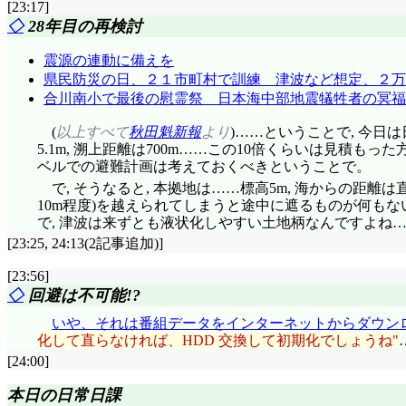
[23:17]
◇
28年目の再検討
震源の連動に備えを
県民防災の日、２１市町村で訓練 津波など想定、２万
合川南小で最後の慰霊祭 日本海中部地震犠牲者の冥福
(
以上すべて
秋田魁新報
より
)……ということで, 今日
5.1m, 溯上距離は700m……この10倍くらいは見積
ベルでの避難計画は考えておくべきということで。
で, そうなると, 本拠地は……標高5m, 海からの距離
10m程度)を越えられてしまうと途中に遮るものが何もな
で, 津波は来ずとも液状化しやすい土地柄なんですよね
[23:25, 24:13(2記事追加)]
[23:56]
◇
回避は不可能!?
いや、それは番組データをインターネットからダウン
化して直らなければ、HDD 交換して初期化でしょうね
[24:00]
本日の日常日課