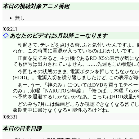
本日の視聴対象アニメ番組
無し
[06:21]
◇
あなたのビデオは5月以降こーなります
朝起きて, テレビを点ける時, ふと気付いたんですよ
れか。この時間に電源が入っているのはおかしいです。
正面を見てみると, 主力機であるRD-X5の表示が気に
ても信号は出力されていません。……先週もこの状態にな
今回もその状態のまま, 電源ボタンを押してもなかな
(HDD)」。電源入切を繰り返しましたけど, この表示が
あー, うー, 「神のみ」についてはDVDを買うモチ
のみ」, 水曜「NARUTO少年編」「俺つば」, 木曜「ら
へ予約を退避するしかないかなあ。こっちはHDD残量
どのみち7月には録画どころか視聴できなくなる筈でしたか
象期間中に書けなくなる可能性あるけどね。
[06:33]
本日の日常日課