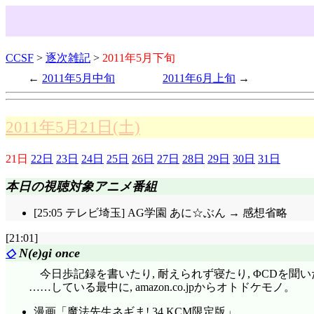
CCSF
>
逐次雑記
>
2011年5月下旬
2011年5月中旬
2011年6月上旬
2011年5月21日(土)
21日
22日
23日
24日
25日
26日
27日
28日
29日
30日
31日
本日の視聴対象アニメ番組
[25:05 テレビ埼玉] AG学園 あに☆ぶん → 感想省略
[21:01]
◇
N(e)gi once
今日歩記録を書いたり, 耐えられず寝たり, ΦCDを聞い
……している最中に, amazon.co.jpからオトドケモノ。
漫画「魔法先生ネギま! 34 KCM限定版」