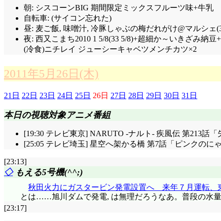
朝: シスコーンBIG 期間限定ミックスフルーツ味+牛乳
自転車: (サイコン忘れた)
昼: 麦ご飯, 味噌汁, 冷豚しゃぶの梅だれがけ@マルシェ(3
夜: 西又こまち2010 1 5/8(33 5/8)+超細か～い
(冷食)ニチレイ ジューシーキャベツメンチカツ×2
2011年5月26日(木)
21日
22日
23日
24日
25日
26日
27日
28日
29日
30日
31日
本日の視聴対象アニメ番組
[19:30 テレビ東京] NARUTO -ナルト- 疾風伝 第213
[25:05 テレビ埼玉] 星空へ架かる橋 第7話「ピンクのに
[23:13]
◇
もえる5号機(^^;)
秋田火力にガスタービン発電設置へ 来年７月運転、
とは……旭川ダムで発電, は無理だろうなあ。普段の水
[23:17]