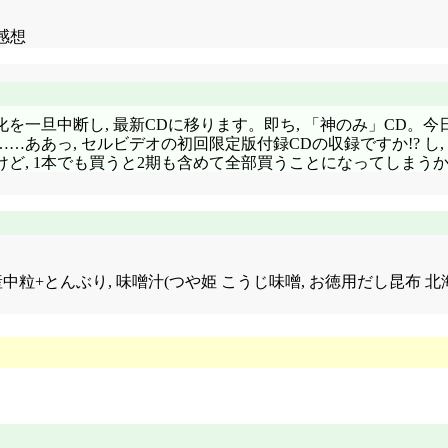
 感想
消化を一旦中断し, 最新CDに移ります。即ち, 「神のみ」CD。今日
あっ, セルビデオの初回限定版付録CDの収録ですか!? し, し
, 1本でも買うと2期も含めて全部買うことになってしまうか
れしい国産中粒+とんぶり, 味噌汁(つや姫 こうじ味噌, お徳用だし昆布