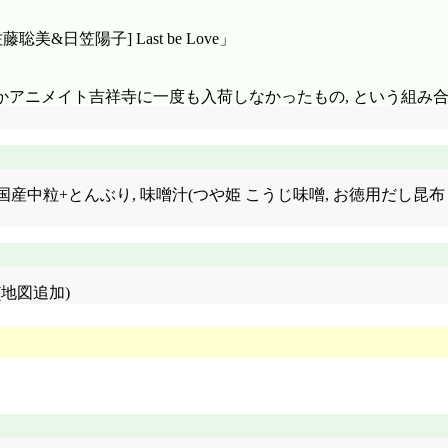
藤聡美&日笠陽子] Last be Love」
故かアニメイト吉祥寺に一度も入荷しなかったもの, という組み
豆 うれしい国産中粒+とんぶり, 味噌汁(つや姫 こうじ味噌, お徳用だし
(地図追加)