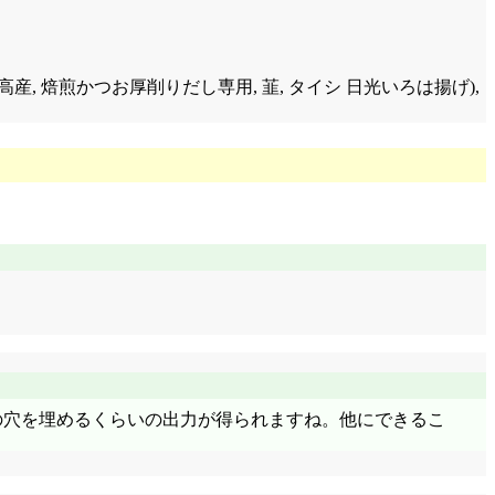
道日高産, 焙煎かつお厚削りだし専用, 韮, タイシ 日光いろは揚げ),
機の穴を埋めるくらいの出力が得られますね。他にできるこ