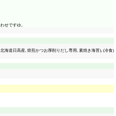
合わせですゆ。
昆布 北海道日高産, 焙煎かつお厚削りだし専用, 素焼き海苔), (冷食)