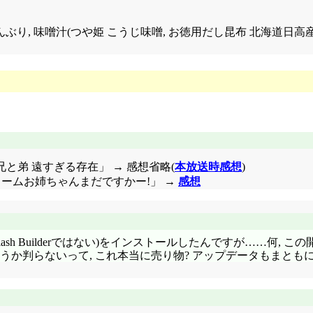
豆+とんぶり, 味噌汁(つや姫 こうじ味噌, お徳用だし昆布 北海道日高
9話「兄と弟 遠すぎる存在」 → 感想省略(
本放送時感想
)
のクリームお姉ちゃんまだですかー!」 →
感想
der(Flash Builderではない)をインストールしたんですが…
なるかどうか判らないって, これ本当に売り物? アップデータもまと