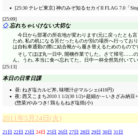
[25:30 テレビ東京] 神のみぞ知るセカイII FLAG 7.0「Singin
[25:09]
◇
忘れちゃいけない大切な
今日から部署の所在地が変わります(元に戻ったとも言
ため, 私の机になる筈だったものが別の場所へ行っており
は自転車通勤の際に結合靴から履き替えるためのもので
そしてほぼ丸一日中, 開梱作業でした。さて帰宅……のバ
ん。うわ, 本当に食べ忘れてた。日中一杯全然気付いて
[25:13]
本日の日常日課
昼: ねぎ塩カルビ丼, 味噌汁@マルシェ(410円)
夜: 西又こまち2010 1 1/2(30 1/2)+超細か～い
(惣菜)やみつき! 鶏ももねぎ塩焼(小)
2011年5月24日(火)
21日
22日
23日
24日
25日
26日
27日
28日
29日
30日
31日