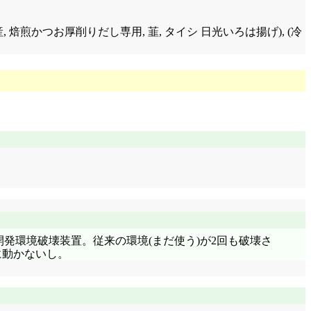
産, 焙煎かつお厚削りだし専用, 韮, タイシ 日光いろは揚げ), (冷
…何, この開発環境破壊装置。従来の環境(まだ使う)が2回も破壊さ
もに動かないし。