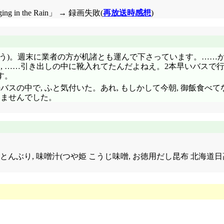
g in the Rain」 → 録画失敗(
再放送時感想
)
う)。週末に業者の方が机諸とも運んで下さっています。……が,
, ……引き出しの中に靴入れてたんだよねえ。2本早いバスで行
す。
スの中で, ふと気付いた。あれ, もしかして今朝, 御飯食べて
いませんでした。
きざみ納豆+とんぶり, 味噌汁(つや姫 こうじ味噌, お徳用だし昆布 北海