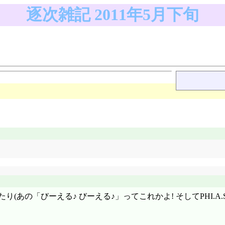
逐次雑記 2011年5月下旬
たり(あの「びーえる♪ びーえる♪」ってこれかよ! そしてPHI.