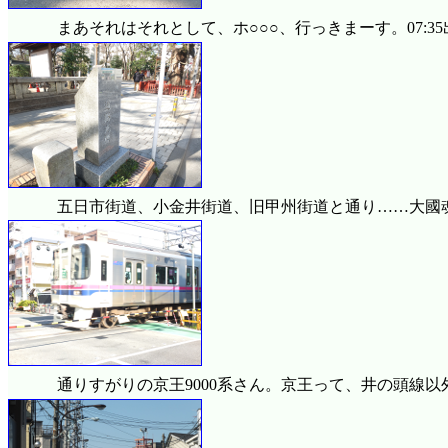
まあそれはそれとして、ホ○○○、行っきまーす。07:3
五日市街道、小金井街道、旧甲州街道と通り……大國
通りすがりの京王9000系さん。京王って、井の頭線