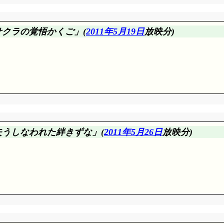
燐に対して仲間意識が無いわけじゃないだろうけど、ダンゾウを
サクラの
覚
悟
かく
ご
」(
2011年5月19日
放映分)
つまりはイタチより、自分を選んで欲しかったでしょうけど。
邂逅することになりますが、絡めるだけの命は残っているかな
巻。ヒルゼンに対して恐らくは40年以上、拭い去れない劣等
が極端に違いますが、抽象的な目的は一緒、忍の世界の平和。
死んだことになりますか。改めてカカシが六代目ってことにな
ませんけど。
の前段階としてのサクラ回想オンパレード。長期作品ではこういう
失
うしな
われた
絆
きずな
」(
2011年5月26日
放映分)
初にサスケと再会したシーンだけ、観たことが無い私です(録画
ラがダンゾウの死体を吸収して消えたこと(ダンゾウが死んだこ
着したこと……あ、そうそう、香燐の回想もありましたね。って
サスケに拾われるまでどうしてたんでしょう。
サクラ。と言ってもサスケが信じる筈ありませんし、サスケが
。それ、わざわざ回想していたくらいですから、サクラだって
のは自覚しているとして、ならそんな口先三寸にはどんな意図が
でるんですか。そういう需要に向けた本だってことに気付かないも