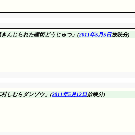
くなってしまいました。取り敢えず口元塞いどきましょう。
禁
きん
じられた
瞳
術
どう
じゅつ
」(
2011年5月5日
放映分)
。ダンゾウのことをこれからは抜作先生と呼びましょう(大違)
といったあたりが対処法でしょうか。
係性で物語を作れる、現に作って来ている、ガイ・ネジ・リーは
単発話しか主役になったことありませんよね。是非テンテン中
で殺せるスサノオと、殺しても死なないイザナギと、どちらが先
志
村
し
むら
ダンゾウ」(
2011年5月12日
放映分)
こうする余裕などありませんが、流れ弾で香燐が死んでも何と