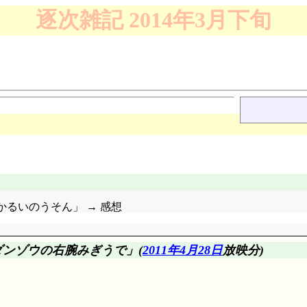
逐次雑記 2014年3月下旬
あかるいのうそん」 → 感想
ダンゾウの
右
腕
みぎ
うで
」(
2011年4月28日
放映分)