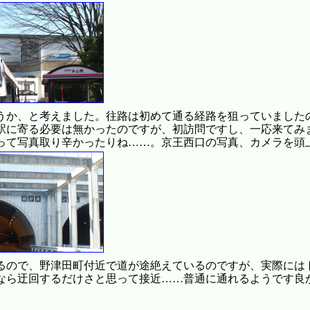
うか、と考えました。往路は初めて通る経路を狙っていました
駅に寄る必要は無かったのですが、初訪問ですし、一応来てみ
って写真取り辛かったりね……。京王西口の写真、カメラを頭
いるので、野津田町付近で道が途絶えているのですが、実際に
なら迂回するだけさと思って接近……普通に通れるようです良
。