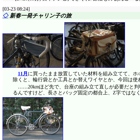
[03-23 08:24]
◇
新春一発チャリン子の旅
11月
に買ったまま放置していた材料を組み立てて、ホ
除くと、輪行袋とか工具とか替えワイヤとか、今回は使
……20kmほど先で、台座の組み立て直しが必要だと
るんですけど、長さとバッグ固定の都合上、Z字ではな