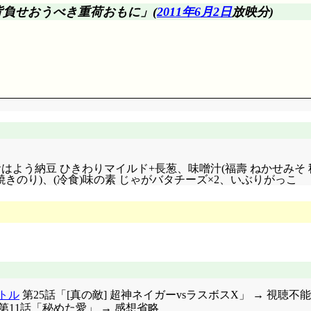
たが、今回はナルトの回想が9割を占めています(^^;;; ナ
背
負
せ
お
うべき
重
荷
おも
に
」(
2011年6月2日
放映分)
ではなく次々回以降だろうってことですが。
トが無いんですけど?
すか……と思ったけど、限界来ちゃってましたか。カカシも、実
、例え総合的な戦力としては遥かに劣っていたとしても、今は
 1/4(2)+おはよう納豆 ひきわりマイルド+長葱、味噌汁(福壽 ね
。これ、サスケを取り戻すというナルトの目標を消してしまう
きのり)、(冷食)味の素 じゃがバタチーズ×2、いぶりがっこ
てしまいましたとさ。……だから、今こそ、サクラがナルトと
しまったりではなく、ナルトと対等の立場になれる機会。
トル
第25話「[真の敵] 超神ネイガーvsラスボスX」 → 視聴不能
ーる第11話「秘めた愛」 → 感想省略