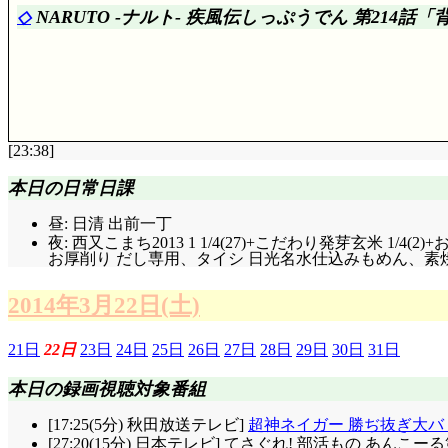
[簡易感想] 前回はサクラの回想が半分を占めていまし
◇
NARUTO -ナルト-
疾
風
伝
しっ
ぷう
でん
第214話「
の復習です。残念なのは、それが発揮されるのは次回
ところで、回想に自来也登場したのに、EDクレジッ
[23:38]
評価……☆☆☆☆(前回比: +1)
本日の日常日課
[簡易感想] ダンゾウ戦の消耗、もう回復したんで
昼: 日清 出前一丁
いに決め手が無い状態。ということで無傷なサクラは
夜: 西又こまち2013 1 1/4(27)+こだわり発芽玄米
しまいますか! 決定打どころか決定的なミスですねえ
お厚削り だし専用、タイシ 日光名水仕込みもめん、素焼
任だって思ったんでしょうが……。
で、結局、カカシもサクラも、ナルトの到着を許し
2014年3月22日(土)
目線になったり、サスケ絡みでナルトに寄りかかって
21日
22日
23日
24日
25日
26日
27日
28日
29日
30日
31日
本日の録画視聴対象番組
[17:25(5分) 秋田放送テレビ]
超神ネイガー 勝ぢ抜ぎ大バ
[27:20(15分) 日本テレビ] てさぐれ! 部活もの あんこ