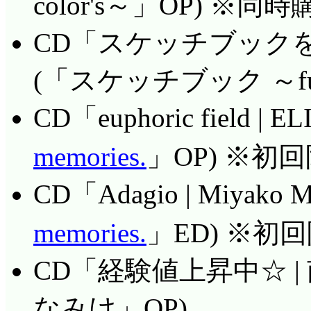
color's～」OP) 
「空気が湿ってると,
CD「スケッチブックを
かきっぱり描けない線
い空が, 何となく似て
(「スケッチブック ～full 
な空気を上手く絵にで
CD「euphoric field | 
ったりするのかな。空
もの。低く飛ぶ燕を切
memories.
」OP) ※初
輩に見えている物と,
CD「Adagio | Miyako 
リアの差異に気付いて
memories.
」ED) ※初
物を見ている筈なのに
展の仕方が違う事では
CD「経験値上昇中☆ |
ば最初に感じていた『
なみけ」OP)