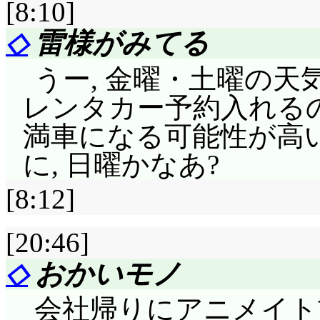
[8:10]
恋ちゃん, はりきってど
ず今は光一の方に一点
評価……☆☆☆☆(前回比: 
◇
雷様がみてる
そこまでやったら恋人
に口出して引っかき回す
類友って前回思ったけ
やっちゃうんかい! 
うー, 金曜・土曜の
導けたんだ。光一のヘ
言われる程の人だったのです
る渉がナイス。
レンタカー予約入れるの
ただけで(^^;;; まあ
愛づる姫はよくありま
満車になる可能性が高
ところで, 結局小恋
解散後は自分の恋路?
らせるってのは流石に滅多
に, 日曜かなあ?
えないんですが……午
愛な二人が居て, 全然
「栗原先輩がこんなに
ょうか? 100m走で
そしてこちらは『まー
[8:12]
った」驚くのそっちかーい!
て御空の星になりまし
な二人?
[20:46]
ヨガやってた身体は柔
に足が着いてないと怪
◇
おかいモノ
春日野先生の車の中
ったんですか?(^^;;; 
きも好きなの」愛でて良
会社帰りにアニメイト
於いては, 地に足が