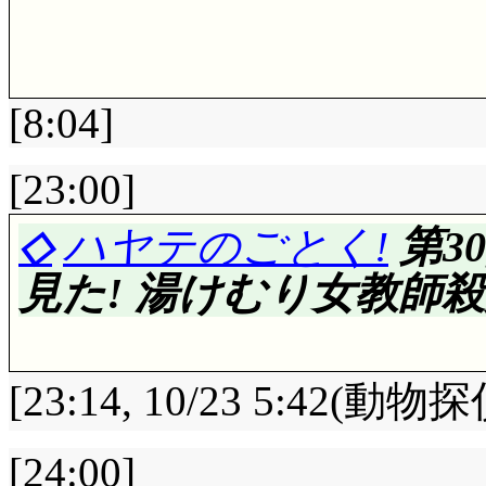
[8:04]
評価……☆☆☆☆(前回比: 
[23:00]
日記を書くという習慣
◇
ハヤテのごとく!
第3
らない, 切実に。…
見た! 湯けむり女教師殺
部解けた……。4年分
は, 千尋が失った『
[23:14, 10/23 5:42(動
んですね。でもそれは
い。本当の記憶は13時
[24:00]