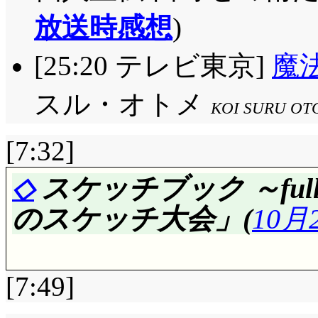
由夢と美夏の借り物競争
す(^^;;; そりゃ摩央
放送時感想
)
荘(^^;;; 仕組んだの絶対
ら……空手の本とかあ
[25:20 テレビ東京]
魔
て由夢が引くと → 「
どかor和泉亜子かーーー
スル・オトメ
い方は無いのか(^^;;
に口出させてしまいま
KOI SURU OT
し……ってぱんつまで
分で人を誘う, って
[7:32]
ー!!」公然猥褻で検挙
(私じゃないよ), 必
◇
スケッチブック ～full c
お昼は二人きりで食べ
やっぱり瑛理子は誘え
のスケッチ大会」(
10月
御邪魔虫はなんぼでも
明良になってしまいま
ね……しかし全員来る
思うけどね。摩央姉と
(^^;;; あ, いや,
るから, 一輝の方も
[7:49]
して仕掛けに情熱燃や
っちに口出してたらど