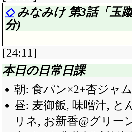
けで翌朝には昨日の出
評価……☆☆☆☆(前回比: 
◇
みなみけ 第3話「玉
けれど憶えているうち
テレビ欄っぽくも意
分)
かし思い返せる事には
は第10話に匹敵する
えていられるもの, 
こけしって事は鳴子峡
る……「忘れたくない
[24:11]
約束の一つではありま
事か……。そんな千尋の
た一つの真実を見抜く
本日の日常日課
の(妙に若い)おかー
ート, その名は名探偵ナ
評価……☆☆☆☆(前回比: 
まいますね。勿論おか
朝: 食パン×2+杏ジャ
和感無いですね……」台無
OP: 良く見たらちゃ
ゃないんですけど。
路が時々目を開けてい
昼: 麦御飯, 味噌汁,
何時もと変わらない, 
数学……夏奈65点, ケ
TRICK その1……
リネ, お新香@グリーンテ
憶えているから。憶え
「藤岡君, そこまで言わ
色の蛇で。なんつーか,