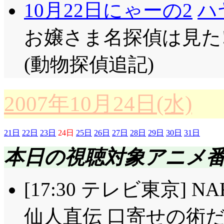
10月22日にゃーの2
ハ
は学ランで応援団, 
ゃ? にしてもこの演技好
(^^;;; 挙げ句クラ
入部させたいなー。
お嬢さま名探偵は見た
義之を応援してしまう
摩央姉の歓迎会を企
(動物探偵追記)
ら本気での応援なんで
には後2名必要……と
場合, それで殺意の
目。ならば結美と瑛理
2007年10月24日(水)
るようにしか思えません。
もかく, 瑛理子は私
小恋&義之&杏の3人4
21日
22日
23日
24日
25日
26日
27日
28日
29日
30日
31日
いって思えてしまいま
本日の視聴対象アニメ
まくる杏。音姉, も
うなのか解りませんけ
ても良かったんじゃあ
て昼休みに図書室に籠
[17:30 テレビ東京] N
方だぜ義之ー!」遺さ
ろ?
仙人直伝 口寄せの術だっ
れないと思いまーす。
結美を誘おうと図書室