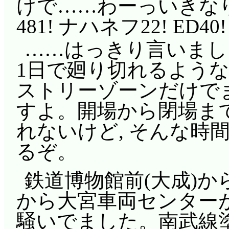
けで……わーっいきなりマイ
481! ナハネフ22! ED40!
……はっきり言いまし
1日で廻り切れるような場
ストリーゾーンだけで
すよ。開場から閉場ま
れないけど, そんな時間
るぞ。
鉄道博物館前(大成)
から大宮車両センターが
騒いでました。南武線塗