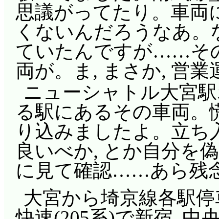
思議がってたり。車両に
くないんだろうなあ。
ていたんですが……その
両が。ま, まさか, 営業
ニューシャトル大宮駅
る駅にあるその車両。慌
り込みましたよ。立ち
良いべか, とか自分を
に見て確認……あら残念,
大宮から埼京線各駅停車(
快速(205系)で新宿, 中