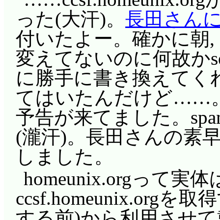
ですね, 発想に突拍子が
前回の江夏由結大暴走
『撮影のためタオルを
った(大汗)。
長田さん
「勝者, 春香姉様」わ
今回も相当笑えます。
スタイムは湯舟での御
付いたよー。確かに朝,
「俺, お前が凄い好き
斑鳩先生, 負け犬荘入居(^
れは赤松作品の持ちネタ(
変えてないのに何故かsendm
解釈。曰く, それを言
差が結構激しいから,
張ってますなー。お約
に勝手に書き換えてくれ
態から……「すごい隙だら
がするです。ぞう元国
て, 次はお約束その2
てはいたんだけど……。後で
るのかー, 求めている
きる……けど, ウサミ
グルメ・湯煙一切無縁
予告が来てました。sp
酢っぱいのをー!?」い
道が無い……バクは貯
よ(誰もンな事聞いとら
(瀧汗)。長田さんの素
ですから。ということ
いつか, ちびウサミ
バーでの聞き取り捜査
しました。
は見せません(^^;;;
(あるのか?)。
か出て来ないと思いま
homeunix.orgって実体は
別に番長の座を奪いた
れは別のお約束(^^;;;
高見茄子神曰く, 負
ccsf.homeunix.o
で藤岡と和解するべく
せを叶えるビーム。例
死体が消えた……厭き
する前)から利用させて