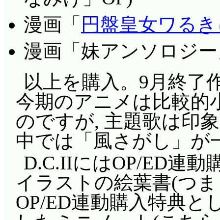
たのか? 心理学のあま
漫画「
円盤皇女ワるき
一歩間違うと狂気に繋
んですけどね……。
漫画「妹アンソロジー
「ちゃんとお留守番し
以上を購入。9月終了
鳥食べたい……」Pち
今期のアニメは比較的
先生にとってはきっと
のですが, 主題歌は印
よね, 鳥と鳥肉って
中では「風さがし」が
思っていないんだと思
D.C.IIにはOP/E
つむりやかえるの気持
イラストの絵葉書(つま
ー!」良いお湿りですね
OP/ED連動購入特典
描くポッ○ー……珍し