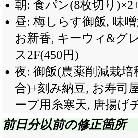
朝: 食パン(8枚切り)×
けどなー。「ためにな
元々ゴーストでまくり
総黄色塗装の車両と
観衆が感心しつつも棒
昼: 梅しらす御飯, 味
気にしないんですが…
ですけど……駅でATO
銭湯で「シャンプー
に渡った途端に小さく
てしまいました。てこ
お新香, キーウィ&
た! ……こんな小さ
てしまいました。全般
動改札はPASMOタイ
ス2F(450円)
て, 一体……」でもそ
いるだけに, 何でこ
色ではあってもE217系
夜: 御飯(農薬削減栽
やっぱり第六十回の
ってしまった)。でも
ロビケロ: 子供向け
員……時間が欲しいな
たから……鶴見線あた
ーーー!!(^^;;;;;;;
合)+刻み納豆, お寿司
手段はあったよね。ま
て(^^;;;
ープ用糸寒天, 唐揚げ
らくじ引いたんでしょ
本日のキス: ぬいぐるみ(
思えませんが(^^;;;
生どもは。しかし風紀
前日分以前の修正箇所
本校と付属校合同で
来たって, 結局校門