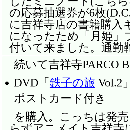
したミニノート(こちらは
ケッチブック的構図?
の応募抽選券が6枚(D.
えるのも斬新だ(^^;;
に吉祥寺店の書籍購入
きっぱなしだったんかい
になったため「月姫」ブ
タ。
付いて来ました。通勤鞄じ
続いて吉祥寺PARCO 
DVD「
鉄子の旅
Vol
ポストカード付き
を購入。こっちは発売
らずアニメイト吉祥寺に