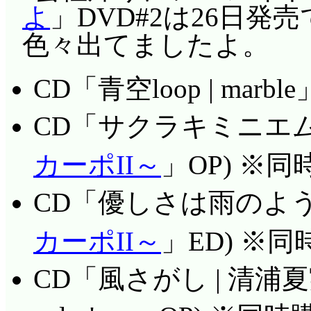
んも(コケ!?)。
よ
」DVD#2は26日
けど(ちょっと違)。
取り敢えず籠に入れて, 
色々出てましたよ。
そして夢と同じ体育倉
物の仕方もあるんです
同じ展開なのが気にな
CD「青空loop | marbl
けど。
まうんでしょうか? 
CD「サクラキミニエム | 
蟻の巣に見えましたが
ないね。まあオチまで
んですか? 本拠地の
(^^;;;
カーポII～
」OP) ※
が住み着いた事あった
CD「優しさは雨のように 
く虫好きなんですね。
う。セイタカアワダチソウ
カーポII～
」ED) ※
底抜けに楽しそーだね
CD「風さがし | 清浦夏
ぎりが上手く剥けない(^^