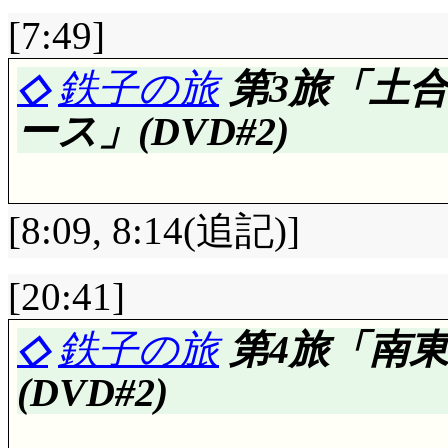
[7:49]
◇
鉄子の旅
第3旅「土
ース」(DVD#2)
[8:09, 8:14(追記)]
[20:41]
評価……☆☆☆☆(前回比: 
◇
鉄子の旅
第4旅「南
考えてみれば本作, 
(DVD#2)
重要なんだよね(^^;;;