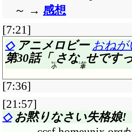
最初から無視していれ
手だって足だ! 足だっ
ピラミッドやUFOの秘
～ →
感想
わないですな(^^;;;
解って……る訳ないか
「「「な, なんだって
の前からも突然消える
千秋97点。「貴様最低
[7:21]
の持ちネタですっ(^^;
ね。「今この瞬間から私
があるとでも思っているの
『混浴』 ← 柿の種
◇
アニメロビー
おねが
令します」紘と出会って
めれば人間味があると
ょうか? 混浴風呂と言
第30話「
さな
せですっ
割に, 忘れるほどな
それは牛乳味。飲みす
らかしてましたな(*^^*
ちい
しあわ
小
幸
相対的に景との密度が
っている?)。「牛乳
アイキャッチ: 「金目の
れは元からか? みや
はお前だ」然り, 然り
[7:36]
民税, 払った?」(らく
は解らないでもないで
3集 ツンデレーエフ
[21:57]
税する気ですね!?
ゃないですね。ミズキ
おいといて, 目も当て
◇
お黙りなさい失格娘!
評価……☆☆☆☆(前回比: 
すから。
材は食える物を使って
CM: 若本ワンマンショー
……ccsf.homeuni