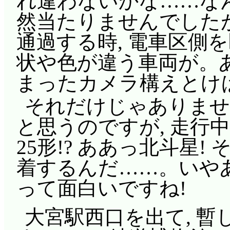
れ違わないかな……な
然当たりませんでしたが
通過する時, 電車区側
状や色が違う車両が。ああっ
まったカメラ構えとけ
それだけじゃありませ
と思うのですが, 走行
25形!? ああっ北斗星!
着するんだ……。いやあ
って面白いですね!
大宮駅西口を出て, 