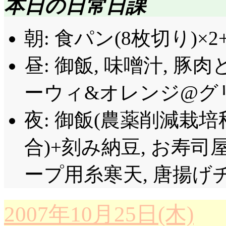
本日の日常日課
朝: 食パン(8枚切り)×
昼: 御飯, 味噌汁, 豚
ーウィ&オレンジ@グリー
夜: 御飯(農薬削減栽
合)+刻み納豆, お寿司
ープ用糸寒天, 唐揚げ
2007年10月25日(木)