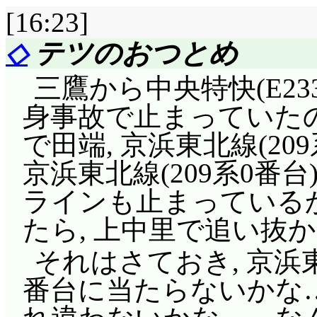
[16:23]
◇
テツのおつとめ
三鷹から中央特快(E23
身事故で止まっていたので
で田端, 京浜東北線(20
京浜東北線(209系0番
ラインも止まっている
たら, 上中里で追い抜かれ
それはさておき, 京浜東
番台に当たらないかな……