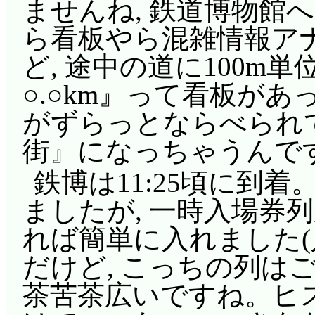
ませんね, 鉄道博物館
ら看板やら混雑情報ア
ど, 途中の道に100m
○.○km』って看板があ
がずらっとならべられて
街』になっちゃうんですか
鉄博は11:25頃に到着
ましたが, 一時入場券列が
れば簡単に入れました
だけど, こっちの列はご
茶苦茶広いですね。ヒ