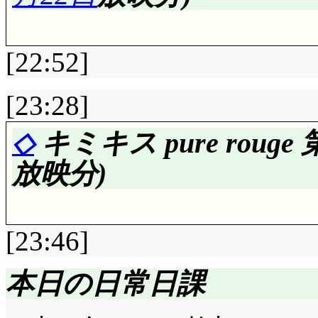
予告: 別の意味で酷い, 酷
音符に好かれ過ぎです
こまで来たのやら(^^;;;
せ……ラーメン屋で1
そして犯人はビデオを
[22:52]
グ……大きいんだろうかな
否定する白石涼子一人芝居
けナスビ: バクブリ。
の中の人だー!」もう,
[23:28]
分に非が及ぶでしょーが(^
評価……☆☆☆☆(前回比: 
今週の執事バトル: え
◇
キミキス pure rouge 
本日のばっちりにっこ
体育祭後, 体育倉庫
ン? 『ビーダ執事』当
放映分)
一発焼かれてしまって,
たけど, 義之の夢は第
い♪」(^^;;; バクは
たからなあ。今回もそ
[23:46]
高見茄子神が焼き茄子
なの? 純一の夢とは
(^^;;; 小さな事から
『他人の夢が勝手に純
本日の日常日課
ロビーみたいな性格だ
まう』という魔法だか
評価……☆☆☆☆(前回比: 