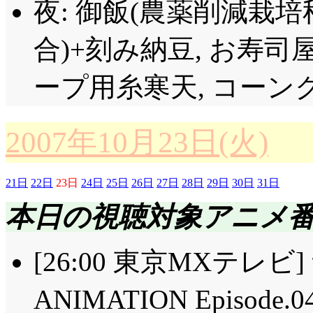
が新しい……いや, 
悪い事した!?」報われない
夜: 御飯(農薬削減栽
に, 『虎と少女とサー
らない。自分にとって
夏奈61点(改竄66点→68点
RPGリプレイ第3部)
合)+刻み納豆, お寿司
は違うかも。だから,
点。「2回も改竄したの
止まりません。TRIC
ープ用糸寒天, コーン
うのは常に心構えが居
ないっぷりが素敵(^^;;
通りかかった斑色の大
なるよね, それは。「
点), ケイコひゃくてん
みを持っていそうな人
2007年10月23日(火)
繋げる言葉。昨日を今
点(改竄87点), ケイコ
にねえだろ』ああ, 
ない想い。蓮治が思っ
竄しすぎですっ! 昼休
な(^^;;; TRICK
21日
22日
23日
24日
25日
26日
27日
28日
29日
30日
31日
て, 遥かに重大な意味
無用の悪党が強いのですね
の象で。ギャートルズか(^
本日の視聴対象アニメ
続いて紘vsみやこ篇
(改竄89点), ケイコひ
被害者からすらツッ
にも惰性で通う, 道に
に改竄したのに……」
[26:00 東京MXテレビ
の展開で, やっと明
もっと突き抜けた冒険
るのがケイコじゃ。「
ANIMATION Epis
ージ』『日比谷』両方に解