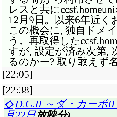
たく意味不明なんだけど(^
(^^;;; 小さいとい
路は(^^;;; 三千院家
レスと共にccsf.homeu
岡vs千秋, 直接対決
まあ幸せの感じ方は人
掛かりを発見。こいつ
12月9日。以来6年近
りなのよねー」千秋は
なかったんじゃ, な
当たり付き自販機でニ
この機会に, 独自ドメ
したっけ? その上女所
えーっと, 動物探偵の
マイメロが当てる。「
う。再取得したccsf.hom
持った事無いのかな。
忘れた……。
名探偵ホ
ディボックス? 拾った
すが, 設定が済み次第,
自分の道具として使っ
れ!
れ……喜んでると, マ
るのかー? 取り敢えず
に接してる。変に吹き
で米1年分+家族温泉旅
今回の西沢歩: TRICK
阻害された状態になっ
[22:05]
ミノートってこーゆー
ったから何も食べられ
かい空気は? ……はっ,
万越えてるから, 今いく
は, 射殺された日本
[22:38]
けでなく春香や千秋ま
あ。
「小さな幸せより大き
◇
D.C.II ～ダ・カーポI
石三鳥の作戦ー!?」酷い, 
いうことでぞう元国王, 4
そして断崖絶壁……
月22日
放映分)