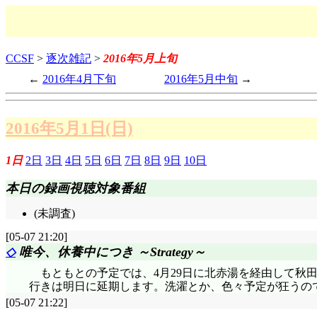
CCSF
>
逐次雑記
>
2016年5月上旬
2016年4月下旬
2016年5月中旬
2016年5月1日(日)
1日
2日
3日
4日
5日
6日
7日
8日
9日
10日
本日の録画視聴対象番組
(未調査)
[05-07 21:20]
◇
唯今、休養中につき ～Strategy～
もともとの予定では、4月29日に北赤湯を経由して秋
行きは明日に延期します。洗濯とか、色々予定が狂うの
[05-07 21:22]