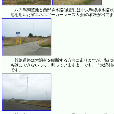
八郎潟調整池と西部承水路(厳密には中央幹線排水路)の境
池を用いた省エネルギーカーレース大会)の看板が出て
幹線道路は大潟村を縦断する方向に走りますが、私は
も碌にできないって、判っていますよ。でも、「大潟村
です。