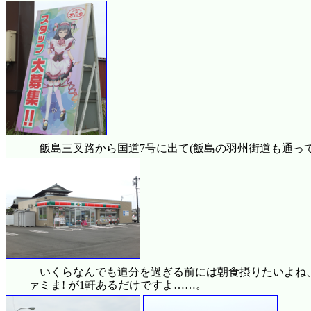
飯島三叉路から国道7号に出て(飯島の羽州街道も通っ
いくらなんでも追分を過ぎる前には朝食摂りたいよね
ァミま! が1軒あるだけですよ……。