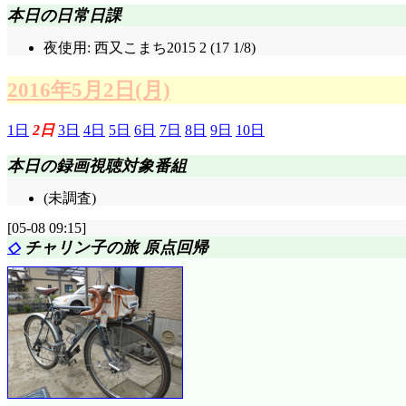
本日の日常日課
夜使用: 西又こまち2015 2 (17 1/8)
2016年5月2日(月)
1日
2日
3日
4日
5日
6日
7日
8日
9日
10日
本日の録画視聴対象番組
(未調査)
[05-08 09:15]
◇
チャリン子の旅 原点回帰