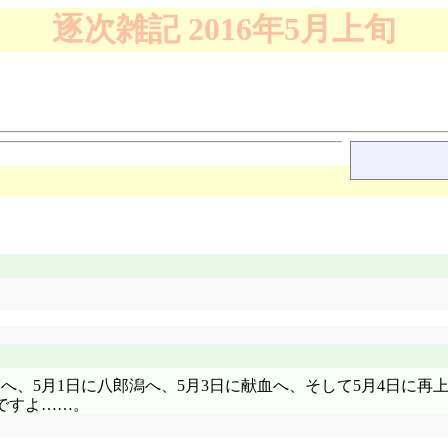
逐次雑記 2016年5月上旬
田へ、5月1日に八郎潟へ、5月3日に献血へ、そして5月4日に
ですよ……。