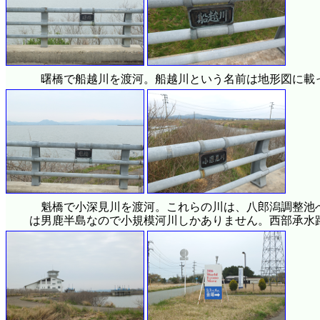
曙橋で船越川を渡河。船越川という名前は地形図に載
魁橋で小深見川を渡河。これらの川は、八郎潟調整池
は男鹿半島なので小規模河川しかありません。西部承水