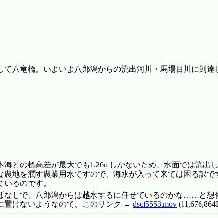
して八竜橋。いよいよ八郎潟からの流出河川・馬場目川に到達し
海との標高差が最大でも1.26mしかないため、水面では流出
な農地を潤す農業用水ですので、海水が入って来ては困る訳で
ているのです。
ぱなしで、八郎潟からは越水するに任せているのかな……と想
に置けないようなので、このリンク →
dscf5553.mov
(11,676,86