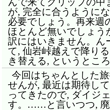
んで来てクリップの中
が, 完全に合うように
必要でしょう。再来週
ほとんど無いでしょうか
訳にはいきません。ん
て, 仙岩峠越えで降り
き替える, というとこ
今回はちゃんとした旅
せんが, 最近は期待し
ってきたので, ダイジ
す。……と言いつつ, 