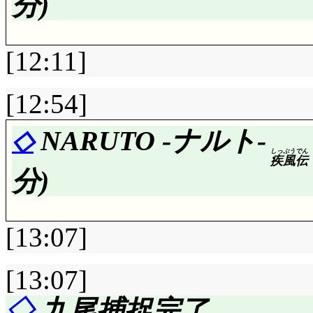
分)
りに負担だと。全員で
必要がない事をすると
[12:11]
く, 全精力を注ぎ込
[12:54]
はナルトと言えど並大
山で仙術チャクラを練る
評価……☆☆☆☆☆(前回比
◇
NARUTO -ナルト-
しっ
ぷう
でん
ナルを含めて4人が限
疾
風
伝
ヒナタとナルトの最初
分)
すればもう少し増やせ
勢(多くの人からは奇
ね……。
と。ヒナタみたいに興
[13:07]
餓鬼道にフルネルソ
たのかな。何にしても
[13:07]
吸収されるナルト……
受けてしまう事, 猿
『動けない』=『動かな
◇
九尾捕捉完了