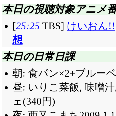
なしにし, 合わせも
やりたくなってきた。
本日の視聴対象アニメ
研究中の紬でした(^^;
その頃尾張にて, そ
れる紬「私だけそうい
[
25:25
TBS]
けいおん!!
もまにわにも七実を危険
するの。スキンシップ大
想
七花に任せると。二人
構ひっついてないか?
だったんだろ。否定姫
よ。紬は『女の子同士
本日の日常日課
れないけど。まにわに
知られていますけど(登
かありませんよね。
も律とか気付いてるよね
朝: 食パン×2+ブルー
幾日も悩み続ける七
いうだけではなく自分
昼: いりこ菜飯, 味噌
聞くまいと思っておっ
ですよね!?
ェ(340円)
強いということをどう
受講証の写真で, た
聞かれなかったからb
夜: 西又こまち2009 1 1
る澪に対し, 後ろ姿の律, 