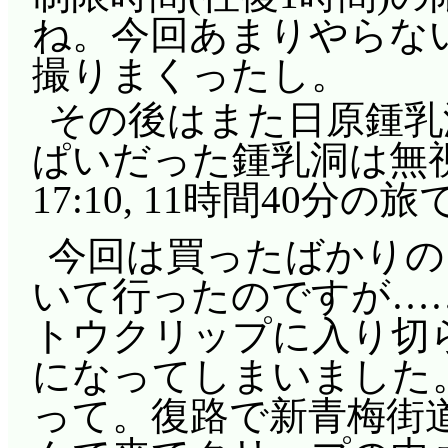
後日譚というか, 今
ね。今回あまりやらな
ているさわちゃん先生
撮りまくったし。
問題になってる図が目
その後はまた日原鍾乳
ぱいだった鍾乳洞は無
17:10, 11時間40分の
今回は買ったばかりの
いて行ったのですが…
トウクリップに入り切ら
になってしまいました
って。復路で新青梅街