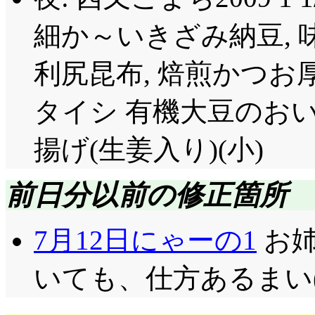
ザード(声: 柚木涼香
「流石天然物は鮮度が
細か～いきざみ納豆, 
刀になりたかったから
み待ちのレベルを超越
利尻昆布, 焙煎かつお
た日, そう思ったん
然としてましたし。
ったら, とがめは姉
タイシ 有機大豆のおいし
登校日……の放課後
れないじゃないか」「
り1個分を巡ってじゃん
揚げ(生姜入り)(小)
から良く聞いておけ。
刑も導入し, 紬に叩かれ
私の刀はそなたしかお
前日分以前の修正箇所
は突っ込みとしての叩
な事いちいち言わすな
が……それで良いの? 
7月12日にゃーの1
お姉
ーとがめさーん。わざ
ゃった? で, 紬が勝つ(
いても、仕方あるまい(←
落ち込む七花にとがめの攻
なら, ここで突っ込
で足折っててもおかし
よ?