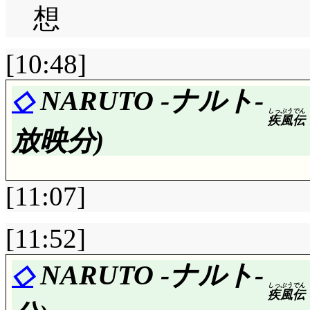
想
[10:48]
◇
NARUTO -ナルト-
しっ
ぷう
でん
疾
風
伝
放映分)
[11:07]
[11:52]
評価……☆☆☆☆(前回比: 
◇
NARUTO -ナルト-
しっ
ぷう
でん
疾
風
伝
なるほど, 「右を見