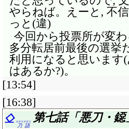
だと思っているので, 
題じゃない, 戦術の問
しょうか!? いやまさ
たような。ともあれ,
やらねば。えーと, 不
助けようとしない, 
上だ!」と叫ぶ長門, 
ぎましたね。こちらも
っと(違)
ているところで, こ
が大きかろうと, 他
最中だったんですから
すよね。自分に何かで
今回から投票所が変わ
か? んー, やっぱり
時に(しかも手の内を
クを恐れず躊躇せず。
多分転居前最後の選挙だ
楽園かな。痛みのない
ガードは無茶だったん
死ぬ事なんて恐くない
利用になると思います(
べてが痛い世界を作る
居れば, あるいは他の
から」告白できなかっ
はあるか?)。
更に六尾まで発生し,
シカマル達といの達情
んですね。振られるリ
[13:54]
のと化しました。綱手
対策会議。その結論は
天道と対峙するより,
たヤマトの封印が発動
[16:38]
が好き」(違)。あ, 
んじゃ……と思ったら
封印を力で破壊。儚い
作しているんじゃない
◇
第七話「悪刀・鐚
不意を突いて1本折る
首飾りを破壊って, 
ロールをしているチャ
カタナ
ガタリ
血したため柔歩双獅拳
刀
語