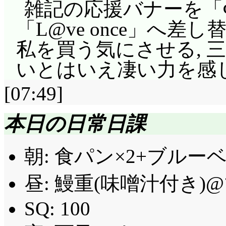
雑記の応援バナーを「
必要な技や戦い方は七
れた律に感謝する紬。
「L@ve once」へ
ことなんですね。で,
凄く上手ね。優しいし,
私を買う気にさせる, 
討すると。これで技の
し。男の子だったらき
いとはいえ凄い力を感
から, 新たなバリエ
あ!? ……どー反応す
[07:49]
戦場は御仏(刀大仏)
ー!?」で, 希望通りの額
仏だこと。とがめの奇策
本日の日常日課
ED2: “NO, Thank
の蝋燭をまったく同時
好きになれる曲です。
朝: 食パン×2+ブルー
と……凄い, 本当に凄
それはまあ許容。で, 
闇に目が馴れる事を防ぎ
昼: 鰻重(味噌汁付き)@
レー持って何を描こう
『目』を封じたと。そ
しれないけど, 何を表
SQ: 100
死角も何も関係ありま