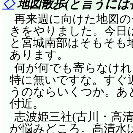
いとして(実は『途中で
◇
地図散歩(と言うには
さわちゃん先生による
再来週に向けた地図の
プトは……誘惑の多いコー
きをやりました。今日
ても耐えられない(耐
と宮城南部はそもそも
目に浮かびます。更に住
あります。
色を抜け, 心臓破りの
何が何でも寄らなけれ
てハイギアで登攀する
特に無いですな。すぐ
逆さ照照坊主も効果無
うのならいくつか。あ
あっさりスタート。運
付近。
紬が目を輝かせてますね(^
志波姫三社(古川・高清
えて専門と無関係な競
が悩みどころ。高清水