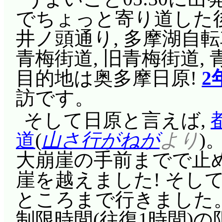
な!」「あぎゃー!」
でちょっと寄り道した後
ゃ(^^;;; ゴール前じ
井ノ頭通り, 多摩湖自転車
ファンも増やしたりし
青梅街道, 旧青梅街道, 
と思い出す唯……「あ
目的地は奥多摩日原!
2
たから, お汁粉のお餅
訪です。
ビリの人にはお餅が無
そして日原と言えば,
ュ!(^^;;; 別に餅に
道
(
山さ行がねが
より
)
ただ唯に引き摺られて
大崩崖の手前までで止
ね。そして澪はそういう役
崖を越えました! そし
ら!? 何と言うアクロ
ところまで行きました。
つ(^^;;;
制限時間(往復1時間)