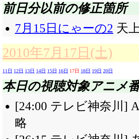
だって任意参加なんだ
前日分以前の修正箇所
ンではないにせよ強制
7月15日にゃーの2
天上
へ行かせた方が良い気
らなくなりそうだもん
2010年7月17日(土)
できた例外。
腕力はあるけど持久力
11日
12日
13日
14日
15日
16日
17日
18日
19日
20日
底上げ中。「私も毎朝
本日の視聴対象アニメ
で特訓してるよ!」で
[24:00 テレビ神奈川
く距離じゃなかったっけ?
上げようと, コスプ
略
ゃん先生……いやそれ