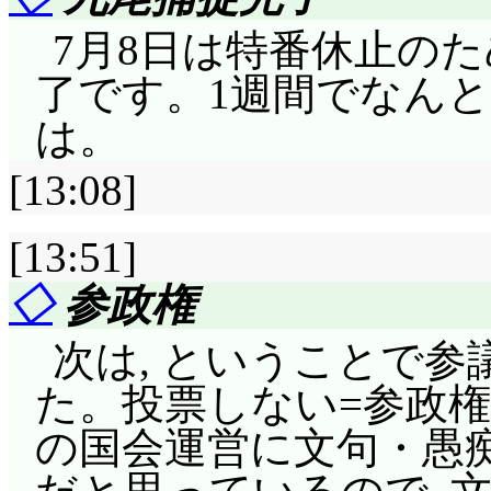
ょうね。
評価……☆☆☆☆☆(前回比
ギーを吸収することが
身動きの取れないガ
7月8日は特番休止のため
四尾発生……この時
対する間接的な供給で
イ班はカツユが付いて
了です。1週間でなん
すね。そして, 動画
吸収はしているけどそ
状況は把握できるとし
は。
ね。静止画の別人具合
して利用している様子
よう近付かないように
良くて, 動きにひた
[13:08]
っていうならそういう
ょうね。で, 今, 戦場
1話で何コマあったんで
然エネルギーを大量に
[13:51]
う……
「俺が憎いか。これ
化してしまう餓鬼道。
◇
参政権
更に杭を打ち込まれて
合えると言えるか」個
は(^^;;; 応用は利か
次は, ということで
ト。天道の, そして
しょ。すべての人が完
「かーえーるーのーう
た。投票しない=参政権
れないことでジレンマ
ュータイプというより
フカサクを吸引し刺し
の国会運営に文句・愚
ルトを叱咤するシマ,
門が目指しているのは
はもう懲りてるよ」な