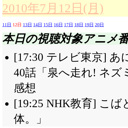
下らないと切り捨てて
は, ナルトの内に在
おまけじゃなくて本編
じます。理想ってのは
2010年7月12日(月)
化しちゃいました。変
が泣きますよこれじゃ
するナルトを止めるミ
よ……orz
永遠に求め続けるもの
ら, ムギちゃんは元に
も存在するの?
経緯なんかすっ飛ばして
11日
12日
13日
14日
15日
16日
17日
18日
19日
20日
日記より(大嘘)。何か
ED: ちなみに私, 
見届け人とがめ・左右
本日の視聴対象アニメ
ED14: サクラの隣
あってもおかしくない
な地形』だと思います
飛ばしちゃいけない事
九尾化して死んだよう
本当の紬は「じゃ, 
盛り土だけで道を造っ
[17:30 テレビ東京]
な気がするのですが!?
すると, とうとう里
に連れてっちゃおうか
純な坂である筈。
武器は秘技・見稽古, 
40話「泉へ走れ! ネズ
倒すことになったよう
か!」いちいち目を輝か
技・七花八裂!」これ,
なると劇場: まー, 
EDの寿命が短いなあ
感想
ー, ま・ん・き・つ! 
る」って言ってたんだ
だけだった奴(確か前シ
ていますよ。
こういう機会が全然無
[19:25 NHK教育] 
されました。って, そ
ったと思うからね(^^;;;
気がしますけどね。更
すら会得しているですっ
体。」
ん! だ, 抱きしめても