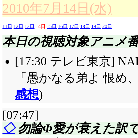
2010年7月14日(水)
落ち込んでうじうじし
「今日はちゃんと苺
いと言っておるのだ! 
ないよ」という唯の我
11日
12日
13日
14日
15日
16日
17日
18日
19日
20日
そなたがどのような答
い出し, 澪の苺を奪って
本日の視聴対象アニメ
はない。この度ばかり
見て! 苺は取られちゃ
い。だから答えよ, そ
[17:30 テレビ東京] N
ゃうんだよ! それく
はあるか?」「……あ
ん!」「そ, それは悪
「愚かなる弟よ 恨め、憎
早いよね七花は。多分
も判らないのにわざわ
感想
)
とがめが語る七花八裂
て和を連れて来るなん
の奥技・柳緑花紅の溜
しいんですか(^^;;;
[07:47]
害している』。構える
素直に告白しても結局
◇
勿論Φ愛が衰えた訳
実が真庭蝶々へ語って
りに律が殴られた)けど