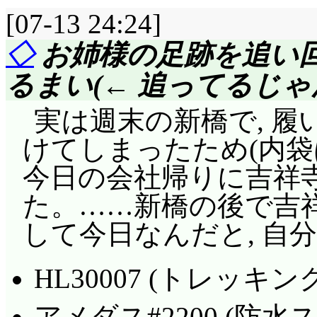
術とか関係なくただ単
よ」現代でもまだあるの,
[07-13 24:24]
ーできるでしょうか?
かして伝統的ナントカ
◇
お姉様の足跡を追い
やっちゃったよ! 外
和にケーキの一口交換
るまい(← 追ってるじゃ
るようなものじゃない
ケーキの苺だけ食べら
「雑草をいくらか引
実は週末の新橋で, 
て, 梓に相談しても(^^
の言われる憶えはない
けてしまったため(内袋
頂上だよ, ハートだよ,
のよ。それとも七花, 
今日の会社帰りに吉祥
かと言うと唯の方が正
と言うの?」まあ, 選
た。……新橋の後で吉祥
ほどの価値があるかど
うけど……。自分で自
して今日なんだと, 自
ない箇所を対象とする
手を全く選んでいない
あるでしょ?
HL30007 (トレッキ
沈丁花まで, 打撃技混
澪から突っ込みを受
用編, 打撃からすべ
アメダス#2200 (防水