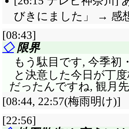
[26:15 テレビ神奈川
にコスプレが主になっ
の紬デザートは……昆
びきにました」 → 感
ジェ……紬に創作料理
[08:43]
んでした(いや, 才能は
◇
限界
2,980円のランニン
もう駄目です, 今季
躇する唯。それ, 何
て意味ですか? たま
と決意した今日が丁度
車に乗せて貰って, 
だったんですね, 観月
あるならなんとか頑張
[08:44, 22:57(梅雨明け)]
に今日歩やったりはしなか
[22:56]
動の後に糖分の補給,