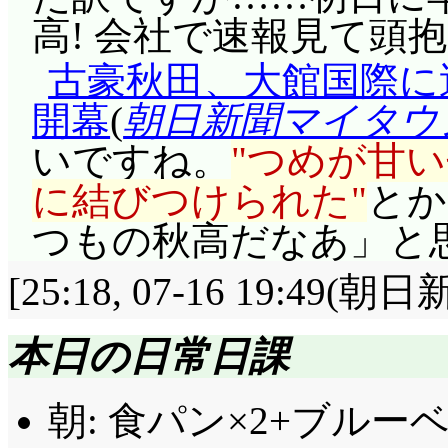
次回予告: とがめが
高! 会社で速報見て頭抱
アンデンティティ崩壊する
古豪秋田、大館国際に
開幕
(
朝日新聞マイタウ
いですね。
つめが甘い
に結びつけられた
とか
つもの秋高だなあ」と思
[25:18, 07-16 19:49(
本日の日常日課
朝: 食パン×2+ブルー