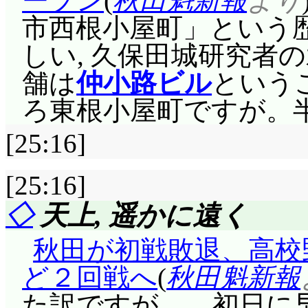
ープン
(
秋田魁新報
より
もりにようやくなった
市西根小屋町」という
っているという意識す
しい, 久保田城研究者
れません。
舗は
仲小路ビル
という
「褒めてあげる七花。
ろ東根小屋町ですが。半
私を殺したわね。あれ,
[25:16]
こんな噛み方があるかーい!
恐い姐御でしたよこの
[25:16]
めに一体何を齎したん
◇
天上, 遥かに遠く
ED: 中原さんの歌と
秋田が初戦敗退、高校
に納得。
ど２回戦へ
(
秋田魁新報
た訳ですが……初日に