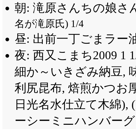
這い蹲ってでもナル
律視点での『ムギち
げ……あんたはスイフリー
天道が移動した先は,
くなるっていうんでし
朝: 滝原さんちの娘さ
天道が黙って見ている
と思ったら, 一瞬で攻守交
私の肌に触っているの
ょうか? 繰り出すは地爆
ムアップ的に考えたよ
の希求ではないけれど
名が滝原氏) 1/4
に行かないかと誘われ
草め。草め。草め。」
……マイクロブラック
れは別作品なので措い
な? 「お前如きの力
紬……遊び > 夏期講習 
昼: 出前一丁ごまラー
み潰しても踏みにじっ
てを吸引し天体状に固
共通の敵が居たとして
ぬと解っているのに」
ね……でもこの言い方
うか。「何もここまで
OP2: CG, GGM, と来
夜: 西又こまち2009 1 1
よ。地球存亡の危機で
げない。それが私の忍
でしょ。
九尾だ, 手は抜けな
短音符が多いことと相
事ができなかったって
細か～いきざみ納豆, 
思いは, ナルトに長
言われる月に比べれば
土佐・清涼院護剣寺を
なったように感じます
痛みによる一時の平和
対策は長門も当然取っ
も忍術で作られたもの
利尻昆布, 焙煎かつお
完全無視して逗留しに
しているという意味だ
それが得られる道を確
で終わるような事はな
イヤ人ならできることで
ンXみたい……でんで
ンビジュアルでの唯は
日光名水仕立て木綿), 
長門。現在の長門が遂
が衝突
して欲しいので
撃している点は違うけ
それでも抜け出す九尾
だけやってますね!?
は, 妥協的な理想を1
ーシーミニハンバーグ×
ついていますが, ……
いだけでほぼ完全な九
木ノ葉隠れ里立忍者ア
て平和と争乱の釣合を
ムギちゃんの沢庵を取