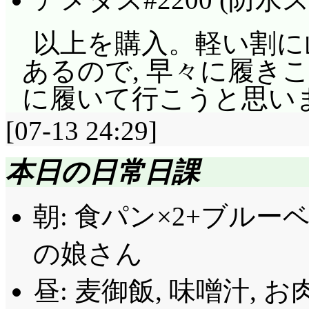
律ちゃんにお願いした
私がその気だったら,
「お金なら無いわよー
以上を購入。軽い割に
無く272回死んでいる」
込みを入れれば万事解決
あるので, 早々に履き
だ暦ほどじゃないですね
(^^;;; 「ずっと前
に履いて行こうと思い
違って, 完全に純粋に
ど……」「憧れてる?
[07-13 24:29]
を消そうとしてたから
のこと, 叩いて欲しいの
強いのはともかく体力
本日の日常日課
子同士が好きなのでは
ありすぎることに疑念
まで(違)。
朝: 食パン×2+ブルー
を晒す七実。「悪刀・鐚
アイキャッチB: あれ
よ。雷を帯びたこの苦
の娘さん
事によって, 私の病
夏期講習初日, 服装
昼: 麦御飯, 味噌汁,
にしても, その回復