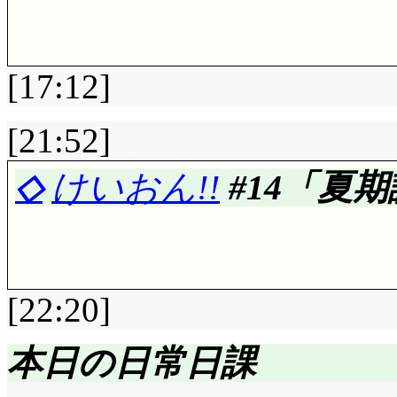
ませんか!? もうこれ
ね(電波じゃないってば
本。……で, これが本
んね。
己の確信犯たる所以
頭から落ちませんでした
神羅天征に耐え, 万象
[17:12]
道。「復讐を正義と言
落ち方して, 生きてる
たすら見せ続ける九尾。
復讐を生み, 憎しみ
[21:52]
評価……☆☆☆☆☆(前回比
ヒナタとナルトの本当
撃を繰り広げているの
中に生き, 過去を知り
に取り囲まれていたと
◇
けいおん!!
#14「夏期
込んでいないような。
陸奥・死霊山……が早
だと知る。人は決して
コられてのびているナ
当に死んだり, 少な
んなところで神様のよ
生き物だと悟らざるを
こと。名乗れなかった
らいはあっておかしく
て。まるで私みたい」お
に支配されている」そ
い。忌避されている少
た相手の意思を取り込
ねbyナチョス@たる
[22:20]
ら聞かされた問いの,
ないこと』に, この
思に一部影響を受ける
侵食されたのかと一瞬
もそう上手くいくもの
評価……☆☆☆☆(前回比: 
ね。10年来の恋の始ま
本日の日常日課
っているように感じま
んな失敗はありえませ
せるほどの恐怖があれ