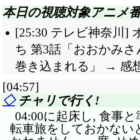
り, ドキドキ張り裂け
本日の視聴対象アニメ
のせい, それともマラ
ランナーズハイって奴
[25:30 テレビ神奈
い込まれると, 心は
ち 第3話「おおかみ
純に追い付いt「梓の
んだっけ?」「鈴木さ
巻き込まれる」 → 感
候補にしている事, 3
[04:57]
ね。で, 純と合流した
◇
チャリで行く!
と。「遭難!?」「まさ
残念だが唯なら充分に在
04:00に起床し, 食
こって, 緊張感無いなあ(
転車旅をしておかないと
イかもしれないけど。「