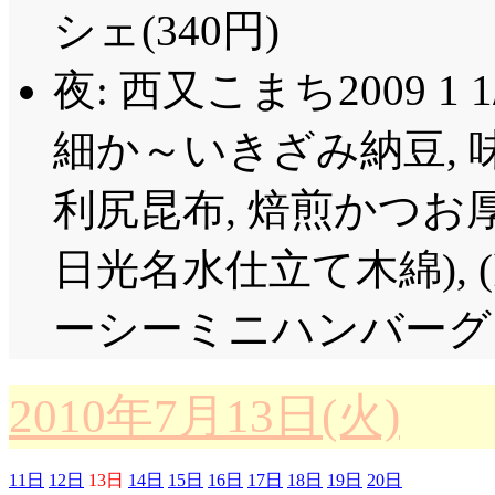
しまった澪。あー, 
シェ(340円)
えないといけないって
完全なフォーマルでは
ちみ)と言うべきでしょ
夜: 西又こまち2009 1 1
違う真面目な場所, 
角もありません。顔を
いのか判断に迷うんだ
細か～いきざみ納豆, 
バックスタブとか, 
次会』に呼ばれた時と
利尻昆布, 焙煎かつお
それは(とがめの報告
だろうけど, 結婚式
いけど。
日光名水仕立て木綿), 
を考えるとさー……閑
ここらでそろそろ, 
律, そして「ムギち
ーシーミニハンバーグ×
緯。死霊山壊滅の報告
はっ!? もしかして終
へと移り, 土佐で右衛
こで対抗して浴衣で来
2010年7月13日(火)
れ……奇々怪界かよっ!(^^
恰好そのものもだけど
相手の側だってのが違う
11日
12日
13日
14日
15日
16日
17日
18日
19日
20日