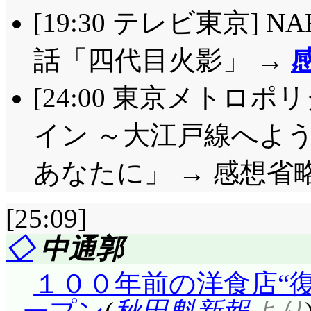
っさり……綺麗に切り
[19:30 テレビ東京] N
ね, 戦う理由ができ
話「四代目火影」 →
先するような事の無い
[24:00 東京メトロ
花, ですか。「髪の長
うところも父さんに良
イン ～大江戸線へよ
って不愉快だわ。だか
あなたに」 → 感想省
なく, 花のように散ら
但しその頃には, 姉
[25:09]
だろうけどな!」そうだ
◇
中通郭
ていませんでした。七
１００年前の洋食店“
蝠は別)のように本気で