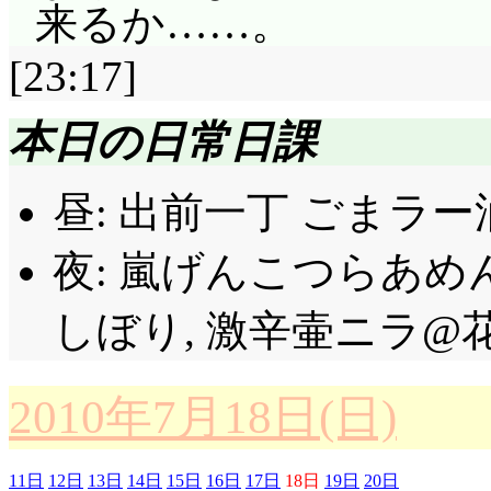
呼吸乱れるし。「ふわ
来るか……。
それじゃあ次はホッチ
[23:17]
が, 1年生時に作った
本日の日常日課
ってまた数曲増えていま
曲ってありましたっけ
昼: 出前一丁 ごまラー
で, 歌が駄目でも何
夜: 嵐げんこつらあめん
つまり妄想しながら走
不安にさせてますね(^^
しぼり, 激辛壷ニラ@花月
だと思うよ, 楽しい
ど, 紬は本当にその
2010年7月18日(日)
「なんか詞が浮かんだ
11日
12日
13日
14日
15日
16日
17日
18日
19日
20日