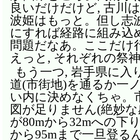
思うんだけどね。そも
良いだけだけど, 古川は
すが……例えばクーラー
波姫はもっと。但し志波
ビリで注目集めるのを
にすれば経路に組み込
年生トリオと合流。こ
問題だなあ。ここだけ
つ誘惑に捕らわれまく
えっと, それぞれの祭
た誘惑以上にあれこれ
もう一つ, 岩手県に入
(^^;;; 第1期第1話か
道(市街地)を通るか一
の後, どうして澪は一
い内に決めなくちゃ。
しょ?
図が足りません(絶妙な
心臓破りの坂, 登攀
が80mから32mへの下
活かして……」口に出
から95mまで一旦登る