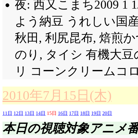
り判らないのがなあ。
夜: 西又こまち2009 1 
は仙術チャクラを(激違
間しか出なくて, 最
「どうやら私の考え
よう納豆 うれしい国産
だもん。あの『HTT
なんてそんなインチキ
秋田, 利尻昆布, 焙煎
ど, だとしたらあま
生命力を活性化すること
いるようで。
のり, タイシ 有機大豆
て言って他人の強さを
CM: ぱんつじゃな
ろうとするなんて」…
リ コーンクリームコロ
(^^;;;
(瀧汗)。とんでもな
2010年7月15日(木)
さで戦ってきましたけ
た素の七実が何より強か
11日
12日
13日
14日
15日
16日
17日
18日
19日
20日
花と六枝くらいしか見
本日の視聴対象アニメ
止めようとするとがめ