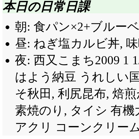
評価……☆☆☆☆(前回比: 
本日の日常日課
西方の人に「夏休み
朝: 食パン×2+ブルー
腹立ちますが, まあ米
昼: ねぎ塩カルビ丼, 味
んて)。「二学期始ま
ってるなー梓。今の軽
夜: 西又こまち2009 1 1
になって初めての学園
はよう納豆 うれしい国
マラソン大会がある訳で,
そ秋田, 利尻昆布, 焙
ソン大会のない大学に
学部学科とかサークル
素焼のり, タイシ 有機
としても強制参加は無
アクリ コーンクリーム
歩大会(← 何度も言い