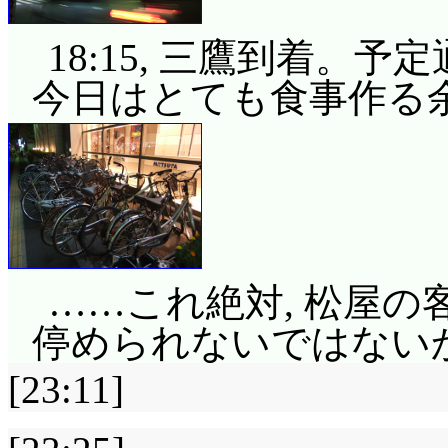
18:15, 三鷹到着。
今日はとても食事作る
……これ絶対, 松屋の
停められないではない
[23:11]