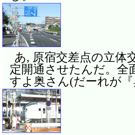
あ, 原宿交差点の立体
定開通させたんだ。全
すよ奥さん(だーれが『