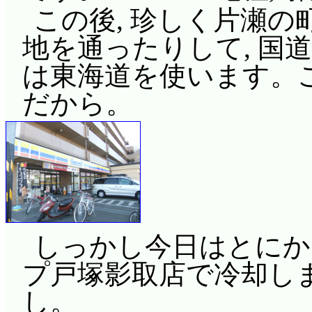
この後, 珍しく片瀬の
地を通ったりして, 国
は東海道を使います。
だから。
しっかし今日はとにか
プ戸塚影取店で冷却します
し。