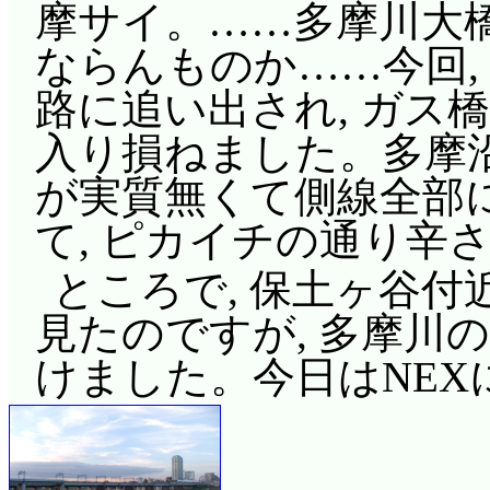
摩サイ。……多摩川大
ならんものか……今回,
路に追い出され, ガス
入り損ねました。多摩
が実質無くて側線全部
て, ピカイチの通り辛
ところで, 保土ヶ谷付近
見たのですが, 多摩川
けました。今日はNEX