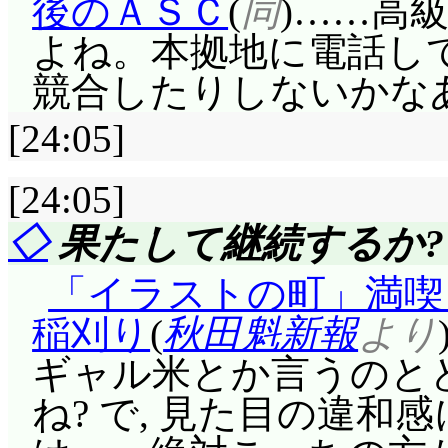
後のＡＳＣ
(
同
)……高
よね。本拠地に電話し
競合したりしないかな
[24:05]
[24:05]
◇
果たして継続するか?
「イラストの町」満喫
稲刈り
(
秋田魁新報
より
ギャル米とか言うのと
ね? で, 見た目の違和