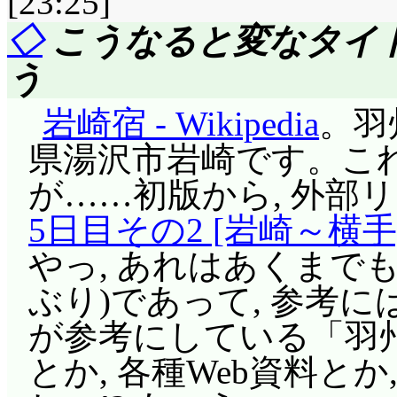
[23:25]
◇
こうなると変なタイ
う
岩崎宿 - Wikipedia
。羽
県湯沢市岩崎です。こ
が……初版から, 外部
5日目その2 [岩崎～横手
やっ, あれはあくまで
ぶり)であって, 参考に
が参考にしている「羽州
とか, 各種Web資料と