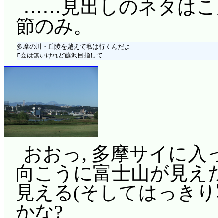
……見出しのネタはこ
節のみ。
多摩の川・丘陵を越えて私は行くんだよ

おおっ, 多摩サイに入
向こうに富士山が見えた
見える(そしてはっきり
かな?