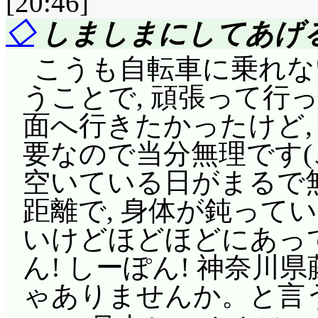
[20:46]
◇
しましまにしてあげる
こうも自転車に乗れな
うことで, 頑張って行
面へ行きたかったけど,
要なので当分無理です
空いている日がまるで無
距離で, 身体が鈍って
いけどほどほどにあっ
ん! しーぽん! 神奈
ゃありませんか。と言う事