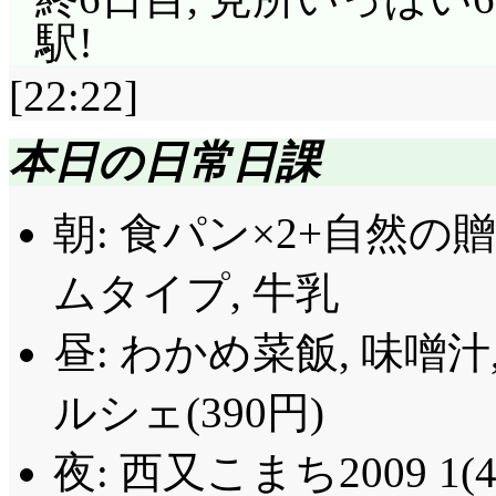
駅!
[22:22]
本日の日常日課
朝: 食パン×2+自然
ムタイプ, 牛乳
昼: わかめ菜飯, 味噌
ルシェ(390円)
夜: 西又こまち2009 1