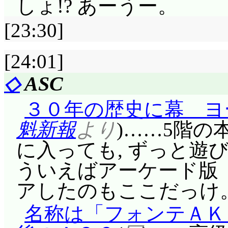
しょ!? あーうー。
[23:30]
[24:01]
◇
ASC
３０年の歴史に幕 ヨ
魁新報
より
)……5階の
に入っても, ずっと遊
ういえばアーケード版
アしたのもここだっけ
名称は「フォンテＡＫ