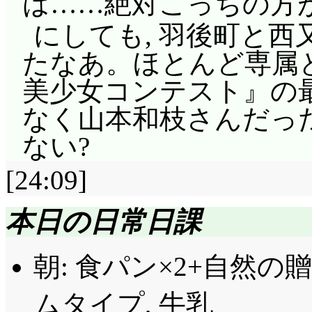
は……絶対こっちの方
にしても, 羽後町と
たなあ。ほとんど専属
美少女コンテスト』の
なく山本和枝さんだった
ない?
[24:09]
本日の日常日課
朝: 食パン×2+自然
ムタイプ, 牛乳