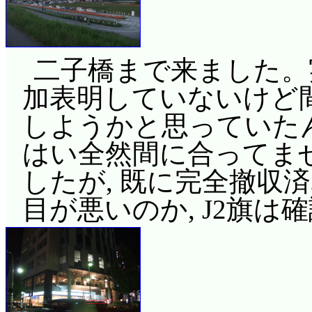
二子橋まで来ました。実
加表明していないけど
しようかと思っていたんで
はい全然間に合ってませ
したが, 既に完全撤収
目が悪いのか, J2旗