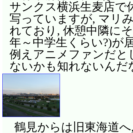
サンクス横浜生麦店で休憩(
写っていますが, マリ
れており, 休憩中隣に
年～中学生くらい?)が
例えアニメファンだとし
ないかも知れないんだ
鶴見からは旧東海道へ