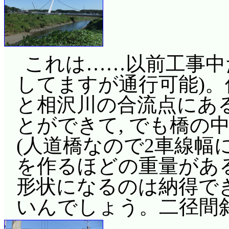
これは……以前工事中
してますが通行可能)
と相沢川の合流点にあ
とができて, でも橋の
(人道橋なので2車線幅に
を作るほどの重量がある
形状になるのは納得でき
いんでしょう。二径間