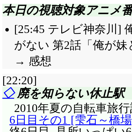
本日の視聴対象アニメ
[25:45 テレビ神奈
がない 第2話「俺が
→ 感想
[22:20]
◇
廃を知らない休止駅
2010年夏の自転車旅
6日目その1 [雫石～橋場
終6日目, 見所いっぱ