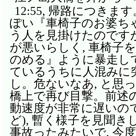
12:55, 帰路につき
ぽい『車椅子のお婆ち
う人を見掛けたのですが
が悪いらしく, 車椅子
のめる』ように暴走し
ているうちに人混みに
し。危ないなあ, と思
橋上で再び目撃。前述
動速度が非常に遅いの
ど), 暫く様子を見聞
事故ったみたいで, 今