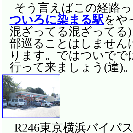
そう言えばこの経路っ
ついろに染まる駅
をや
混ざってる混ざってる
部巡ることはしませんけ
ります。ではついででは
行って来ましょう(違)
R246東京横浜バイパス