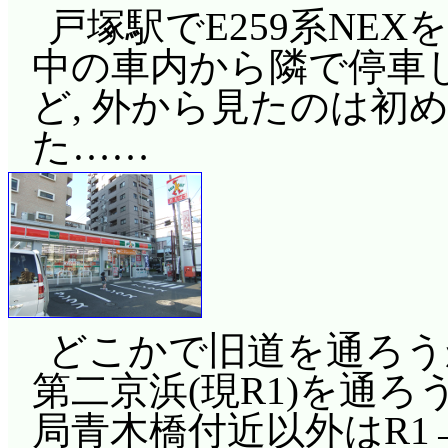
戸塚駅でE259系NE
中の車内から隣で停車
ど, 外から見たのは初
た……
どこかで旧道を通ろう
第二京浜(現R1)を通ろ
局青木橋付近以外はR1