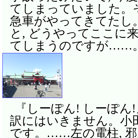
てしまっていました。
急車がやってきてたし
と, どうやってここに
てしまうのですが……
『しーぽん! しーぽん
訳にはいきません。小
です。……左の電柱, 邪