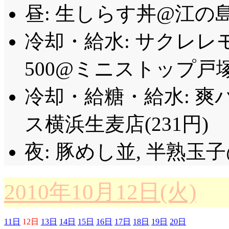
昼: 生しらす丼@江の島貝作
冷却・給水: サクレレ
500@ミニストップ戸塚
冷却・給糖・給水: 爽バ
ス横浜生麦店(231円)
夜: 豚めし並, 半熟玉子
2010年10月12日(火)
11日
12日
13日
14日
15日
16日
17日
18日
19日
20日