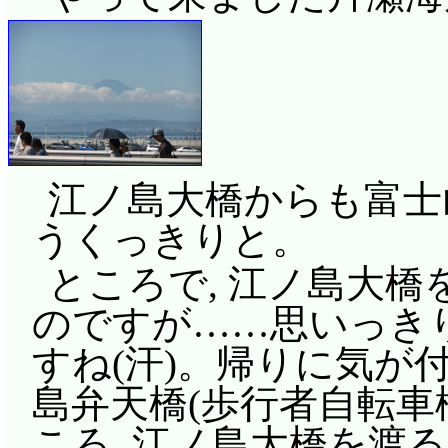
江ノ島大橋からも富士
うくっきりと。
ところで, 江ノ島大
のですが……思いっきり
すね(汗)。帰りに気が
島弁天橋(歩行者自転車
ころ, 江ノ島大橋を渡