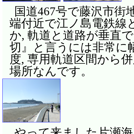
国道467号で藤沢市街
端付近で江ノ島電鉄線
か, 軌道と道路が垂直
切』と言うには非常に
度, 専用軌道区間から
場所なんです。
やって来ました片瀬海