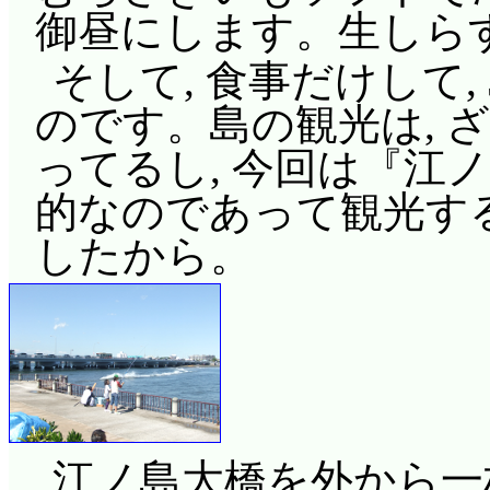
御昼にします。生しら
そして, 食事だけして
のです。島の観光は, 
ってるし, 今回は『江
的なのであって観光す
したから。
江ノ島大橋を外から一