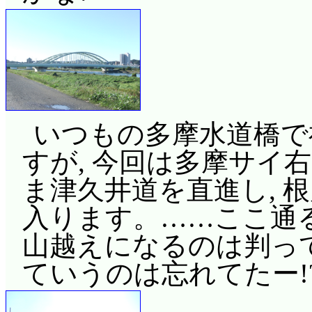
いつもの多摩水道橋で
すが, 今回は多摩サイ
ま津久井道を直進し, 
入ります。……ここ通
山越えになるのは判って
ていうのは忘れてたー!