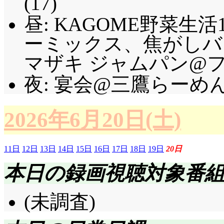
(17)
昼: KAGOME野菜生活
ーミックス、焦がしバ
マザキ ジャムパン@ファ
夜: 宴会@三鷹らーめん
2026年6月20日(土)
11日
12日
13日
14日
15日
16日
17日
18日
19日
20日
本日の録画視聴対象番
(未調査)