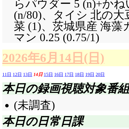
らパウダー 5 (n)+か
(n/80)、タイシ 北の大豆
菜 (1)、茨城県産 海
マン 0.25 (0.75/1)
2026年6月14日(日)
11日
12日
13日
14日
15日
16日
17日
18日
19日
20日
本日の録画視聴対象番
(未調査)
本日の日常日課