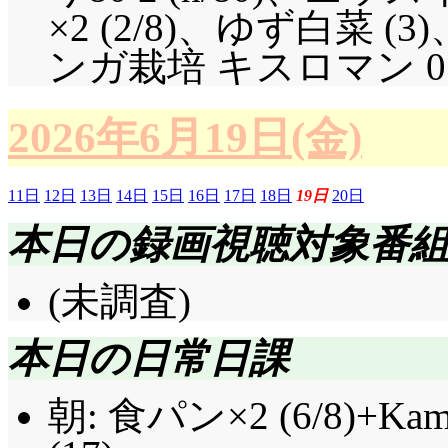
×2 (2/8)、ゆず白菜
ンガ栽培 キスロマン 0.25 
2026年6月19日(金)
11日
12日
13日
14日
15日
16日
17日
18日
19日
20日
本日の録画視聴対象番
(未調査)
本日の日常日課
朝: 食パン×2 (6/8)+