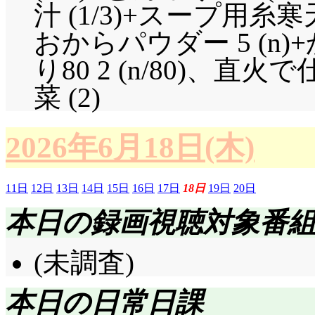
汁 (1/3)+スープ用糸寒
おからパウダー 5 (n
り80 2 (n/80)、
菜 (2)
2026年6月18日(木)
11日
12日
13日
14日
15日
16日
17日
18日
19日
20日
本日の録画視聴対象番
(未調査)
本日の日常日課