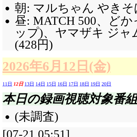
朝: マルちゃん やき
昼: MATCH 500
ップ)、ヤマザキ ジャ
(428円)
2026年6月12日(金)
11日
12日
13日
14日
15日
16日
17日
18日
19日
20日
本日の録画視聴対象番
(未調査)
[07-21 05:51]