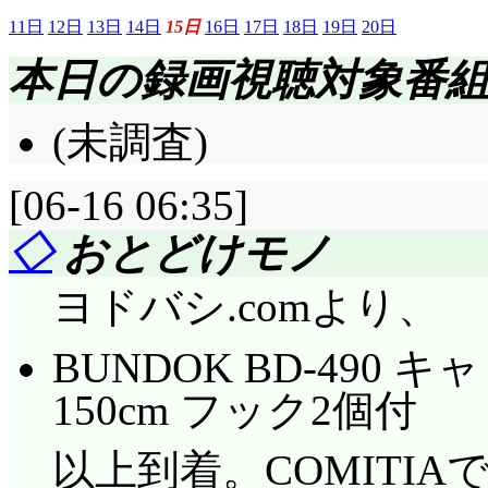
11日
12日
13日
14日
15日
16日
17日
18日
19日
20日
本日の録画視聴対象番
(未調査)
[06-16 06:35]
◇
おとどけモノ
ヨドバシ.comより、
BUNDOK BD-490
150cm フック2個付
以上到着。COMITIA