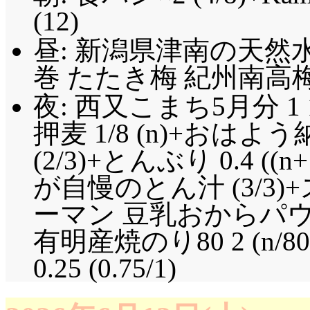
(12)
昼: 新潟県津南の天然
巻 たたき梅 紀州南高梅
夜: 西又こまち5月分 1 1
押麦 1/8 (n)+おは
(2/3)+とんぶり 0.4 (
が自慢のとん汁 (3/3)
ーマン 豆乳おからパウダ
有明産焼のり80 2 (n
0.25 (0.75/1)