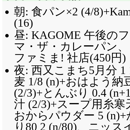
朝: 食パン×2 (4/8)+
(16)
昼: KAGOME 午
マ・ザ・カレーパン、
ファミま! 社店(450円)
夜: 西又こまち5月分 1 
麦 1/8 (n)+おはよ
(2/3)+とんぶり 0.4 (
汁 (2/3)+スープ用糸寒
おからパウダー 5 (n
り80 2 (n/80)、