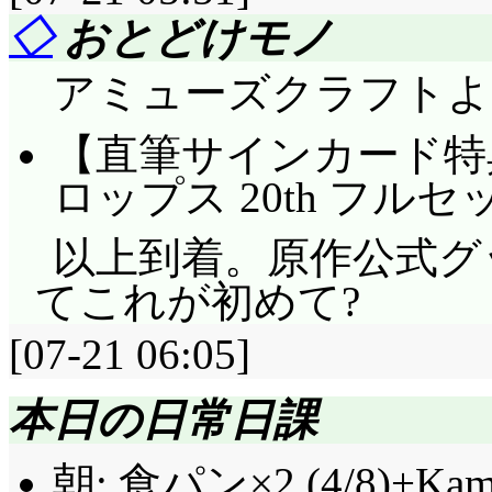
◇
おとどけモノ
アミューズクラフトよ
【直筆サインカード特
ロップス 20th フルセ
以上到着。原作公式グ
てこれが初めて?
[07-21 06:05]
本日の日常日課
朝: 食パン×2 (4/8)+