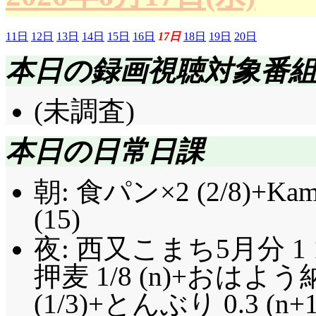
11日
12日
13日
14日
15日
16日
17日
18日
19日
20日
本日の録画視聴対象番
(未調査)
本日の日常日課
朝: 食パン×2 (2/8)+
(15)
夜: 西又こまち5月分 1 1
押麦 1/8 (n)+おは
(1/3)+とんぶり 0.3 (