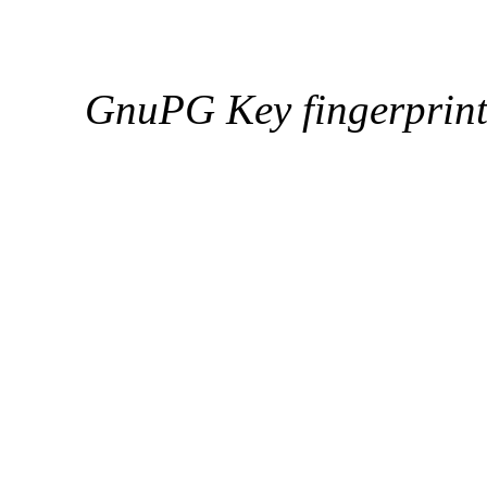
GnuPG Key fingerpri