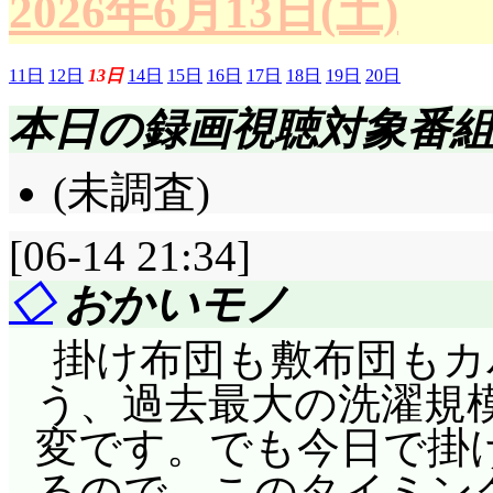
2026年6月13日(土)
11日
12日
13日
14日
15日
16日
17日
18日
19日
20日
本日の録画視聴対象番
(未調査)
[06-14 21:34]
◇
おかいモノ
掛け布団も敷布団もカ
う、過去最大の洗濯規
変です。でも今日で掛
るので、このタイミン