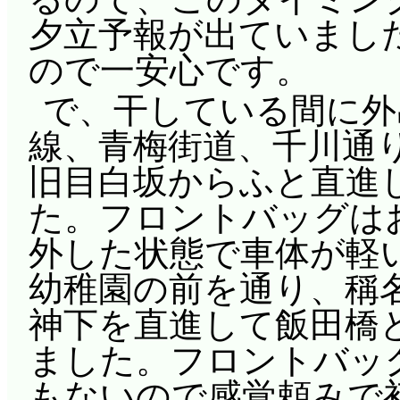
夕立予報が出ていまし
ので一安心です。
で、干している間に外
線、青梅街道、千川通
旧目白坂からふと直進
た。フロントバッグは
外した状態で車体が軽
幼稚園の前を通り、稱
神下を直進して飯田橋
ました。フロントバッ
もないので感覚頼みで