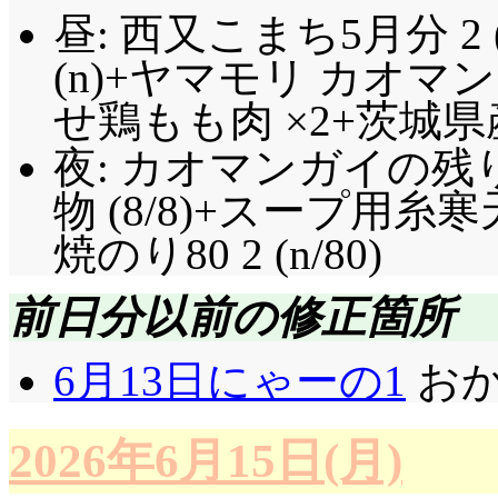
昼: 西又こまち5月分 2 
(n)+ヤマモリ カオ
せ鶏もも肉 ×2+茨城
夜: カオマンガイの残
物 (8/8)+スープ用糸
焼のり80 2 (n/80)
前日分以前の修正箇所
6月13日にゃーの1
おか
2026年6月15日(月)