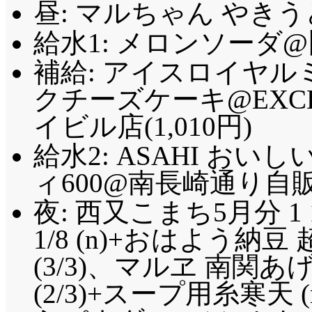
昼: マルちゃん やき
給水1: メロンソーダ@
補給: アイスロイヤ
クチーズケーキ@EXCEL
イビル店(1,010円)
給水2: ASAHI お
ィ600@南長崎通り自販機
夜: 西又こまち5月分 1 
1/8 (n)+おはよう
(3/3)、マルヱ 南関あげ 
(2/3)+スープ用糸寒天