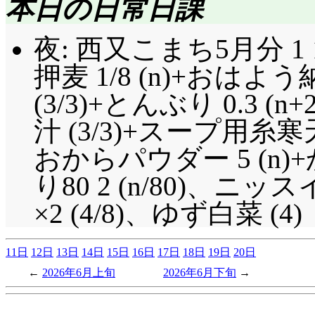
本日の日常日課
夜: 西又こまち5月分 1 1
押麦 1/8 (n)+おは
(3/3)+とんぶり 0.3 (
汁 (3/3)+スープ用糸寒
おからパウダー 5 (n
り80 2 (n/80)、
×2 (4/8)、ゆず白菜 (4)
11日
12日
13日
14日
15日
16日
17日
18日
19日
20日
2026年6月上旬
2026年6月下旬