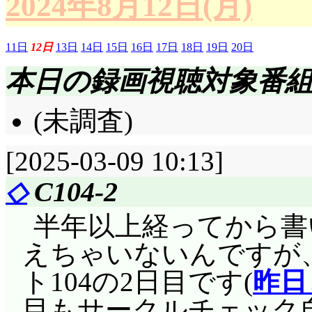
2024年8月12日(月)
11日
12日
13日
14日
15日
16日
17日
18日
19日
20日
本日の録画視聴対象番
(未調査)
[2025-03-09 10:13]
◇
C104-2
半年以上経ってから書
えちゃいないんですが
ト104の2日目です(
昨日
目もサークルチェック