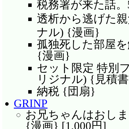
税務署が来た話。5 
透析から逃げた
親
ナル) {漫画}
孤独死した部屋を
{漫画}
セット限定 特別フ
リジナル) {見積
納税 {団扇}
GRINP
お兄ちゃんはおしまい! 
{漫画} [1,000円]