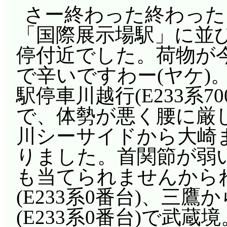
さー終わった終わった
「国際展示場駅」に並
停付近でした。荷物が
で辛いですわー(ヤケ)
駅停車川越行(E233系
で、体勢が悪く腰に厳
川シーサイドから大崎
りました。首関節が弱
も当てられませんから
(E233系0番台)、三
(E233系0番台)で武