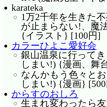
karateka
1万2千年を生きた不死人
が止まらない!、魔法
{イラスト} [100円]
カラーひよこ愛好会
銀山温泉に行ってきま
しまい!) {漫画、舞台
なんかもう色々とお
しまい!) {漫画} [500
からすのおしろ
生まれ変わったら友