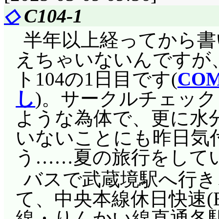
◇
C104-1
半年以上経ってから書
えちゃいないんですが
ト104の1日目です(
CO
し
)。サークルチェッ
ような為体で、更に水
いないことにも昨日気
う……夏の旅行をして
バスで武蔵境駅へ行き
て、中央本線休日快速(E
線・りんかい線直通各駅停