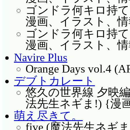
ゴンドラ何キロ持てる? 
漫画、イラスト、情報}
ゴンドラ何キロ持てる? 
漫画、イラスト、情報}
Navire Plus
Orange Days vol.4
デブトカレート
悠久の世界線 夕映編 8 Ple
法先生ネギま!) {漫画}
萌え尽きて。
five (魔法先生ネギま!)