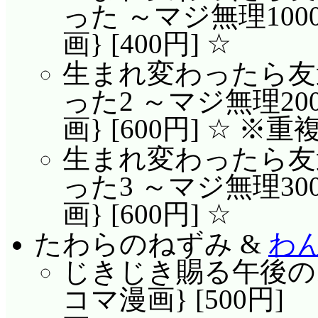
った ～マジ無理1000
画} [400円] ☆
生まれ変わったら友
った2 ～マジ無理200
画} [600円] ☆ ※重
生まれ変わったら友
った3 ～マジ無理300
画} [600円] ☆
たわらのねずみ &
わん
じきじき賜る午後のお
コマ漫画} [500円]