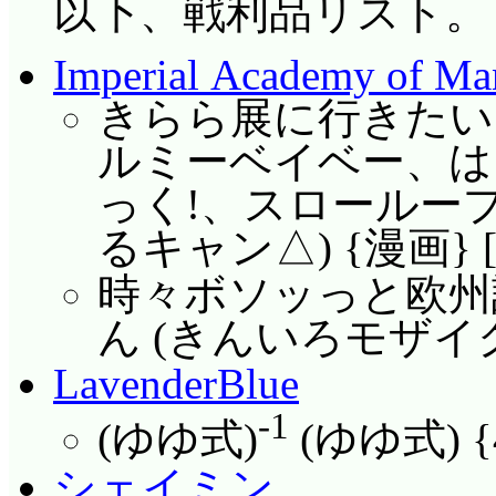
以下、戦利品リスト。
Imperial Academy of M
きらら展に行きたい
ルミーベイベー、は
っく!、スロールー
るキャン△) {漫画} [
時々ボソッっと欧州
ん (きんいろモザイク
LavenderBlue
-1
(ゆゆ式)
(ゆゆ式) {
シェイミン