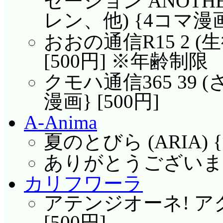
セーション ANOTH
レン、他) {4コマ漫画}
おおの通信R15 2 (
[500円] ※年齢制限
クモハ通信365 39 
漫画} [500円]
A-Anima
夏のとびら (ARIA) {
ありがとうございました
カリフワーラ
アテンジオーネ! アクア
[500円]