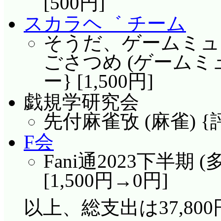
[500円]
スカラヘ゛ チーム
そうだ、ゲームミュ
ごさつめ (ゲームミ
ー} [1,500円]
戯規学研究会
先付麻雀攷 (麻雀) {評
F会
Fani通2023下半期 
[1,500円→0円]
以上、総支出は37,800