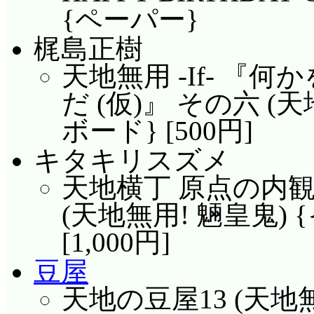
{ペーパー}
梶島正樹
天地無用 -If- 
だ (仮)』 その六 (
ボード} [500円]
キタキリスズメ
天地横丁 原点の内観 Intros
(天地無用! 魎皇鬼)
[1,000円]
豆屋
天地の豆屋13 (天地無