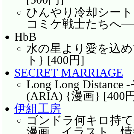
ひんやり冷却シート
コミケ戦士たちへ―― 
HbB
水の星より愛を込めて 
ト} [400円]
SECRET MARRIAGE
Long Long Dist
(ARIA) {漫画} [400
伊組工房
ゴンドラ何キロ持てる?
漫画、イラスト、情報}