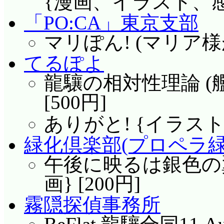
{漫画、イラスト、感想、
「PO:CA」東京支部
マリぽん! (マリア様が
てるぽよ
龍驤の相対性理論 (
[500円]
ありがと! {イラス
緑化倶楽部(プロペラ緑
午後に映るは銀色の翼
画} [200円]
霧隠探偵事務所