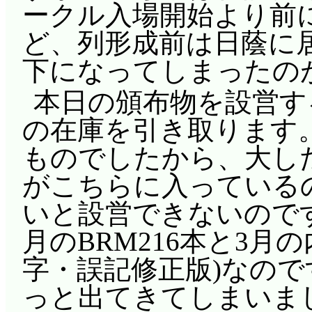
ークル入場開始より前
ど、列形成前は日蔭に
下になってしまったの
本日の頒布物を設営す
の在庫を引き取ります。所
ものでしたから、大し
がこちらに入っている
いと設営できないので
月のBRM216本と3月
字・誤記修正版)なの
っと出てきてしまいまし