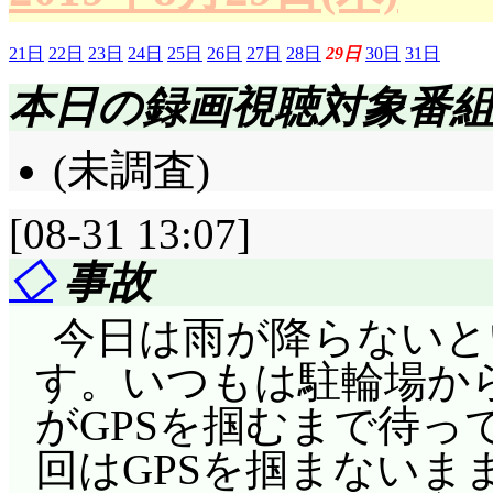
21日
22日
23日
24日
25日
26日
27日
28日
29日
30日
31日
本日の録画視聴対象番
(未調査)
[08-31 13:07]
◇
事故
今日は雨が降らないと
す。いつもは駐輪場から
がGPSを掴むまで待っ
回はGPSを掴まないま