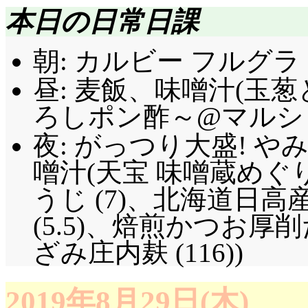
本日の日常日課
朝: カルビー フルグラ 
昼: 麦飯、味噌汁(玉
ろしポン酢～@マルシェ(
夜: がっつり大盛! 
噌汁(天宝 味噌蔵めぐ
うじ (7)、北海道日
(5.5)、焙煎かつお
ざみ庄内麸 (116))
2019年8月29日(木)