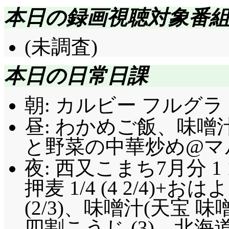
本日の録画視聴対象番
(未調査)
本日の日常日課
朝: カルビー フルグラ 
昼: わかめご飯、味噌
と野菜の中華炒め@マル
夜: 西又こまち7月分 1 1
押麦 1/4 (4 2/4)
(2/3)、味噌汁(天宝
四割こうじ (3)、北