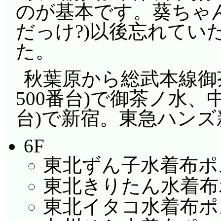
のが基本です。葵ちゃん
だっけ?)以後忘れてい
た。
秋葉原から総武本線御茶
500番台)で御茶ノ水、中
台)で新宿。東急ハン
6F
東北ずん子水着布ポ
東北きりたん水着布
東北イタコ水着布ポ