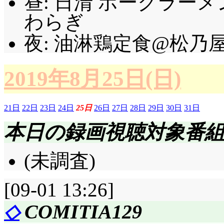
昼: 日清 ポークラー
わらぎ
夜: 油淋鶏定食@松乃屋
2019年8月25日(日)
21日
22日
23日
24日
25日
26日
27日
28日
29日
30日
31日
本日の録画視聴対象番
(未調査)
[09-01 13:26]
◇
COMITIA129