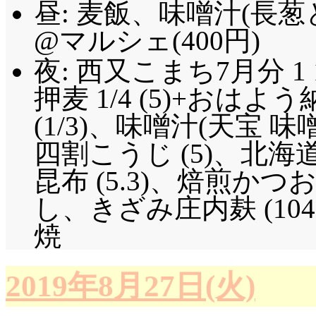
昼: 麦飯、味噌汁(長
@マルシェ(400円)
夜: 西又こまち7月分 1 1
押麦 1/4 (5)+おは
(1/3)、味噌汁(天宝
四割こうじ (5)、北
昆布 (5.3)、焙煎か
し、きざみ庄内麸 (10
焼
2019年8月27日(火)