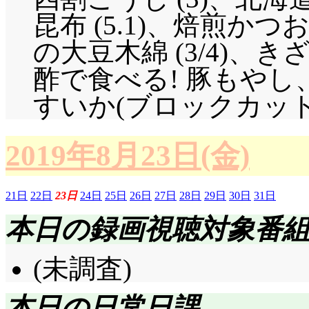
昆布 (5.1)、焙煎か
の大豆木綿 (3/4)、き
酢で食べる! 豚もや
すいか(ブロックカット
2019年8月23日(金)
21日
22日
23日
24日
25日
26日
27日
28日
29日
30日
31日
本日の録画視聴対象番
(未調査)
本日の日常日課