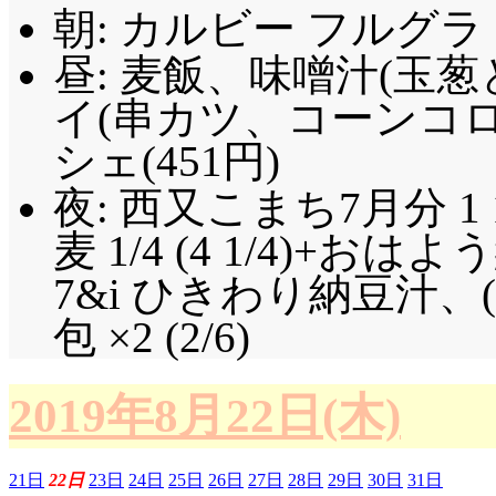
朝: カルビー フルグラ 
昼: 麦飯、味噌汁(玉
イ(串カツ、コーンコ
シェ(451円)
夜: 西又こまち7月分 1 
麦 1/4 (4 1/4)+お
7&i ひきわり納豆汁、
包 ×2 (2/6)
2019年8月22日(木)
21日
22日
23日
24日
25日
26日
27日
28日
29日
30日
31日