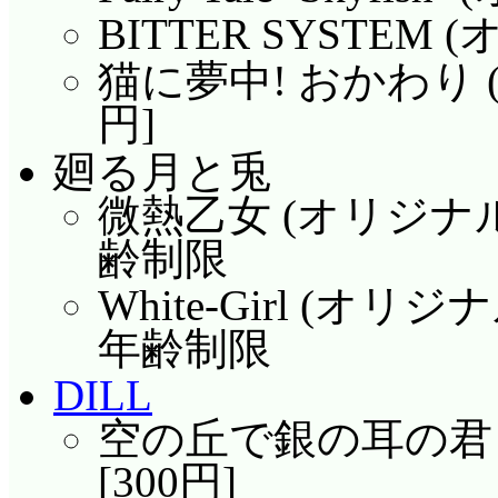
BITTER SYSTEM 
猫に夢中! おかわり (
円]
廻る月と兎
微熱乙女 (オリジナル)
齢制限
White-Girl (オリジ
年齢制限
DILL
空の丘で銀の耳の君と
[300円]