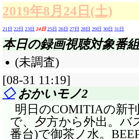
2019年8月24日(土)
21日
22日
23日
24日
25日
26日
27日
28日
29日
30日
31日
本日の録画視聴対象番
(未調査)
[08-31 11:19]
◇
おかいモノ2
明日のCOMITIAの
で、夕方から外出。バス
番台)で御茶ノ水。BE