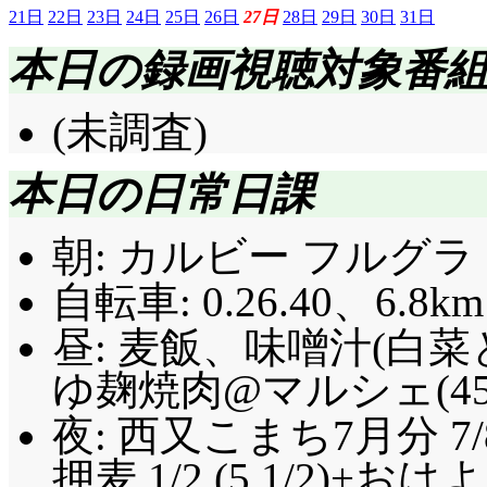
21日
22日
23日
24日
25日
26日
27日
28日
29日
30日
31日
本日の録画視聴対象番
(未調査)
本日の日常日課
朝: カルビー フルグラ 
自転車: 0.26.40、6.8km
昼: 麦飯、味噌汁(白
ゆ麹焼肉@マルシェ(45
夜: 西又こまち7月分 7/8
押麦 1/2 (5 1/2)