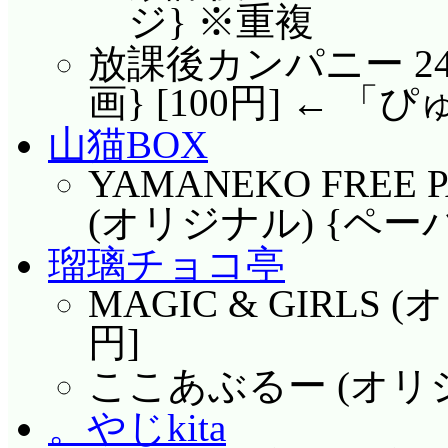
ジ} ※重複
放課後カンパニー 24
画} [100円] ←
山猫BOX
YAMANEKO FREE PA
(オリジナル) {ペー
瑠璃チョコ亭
MAGIC & GIRLS 
円]
ここあぶるー (オリジ
。やじkita