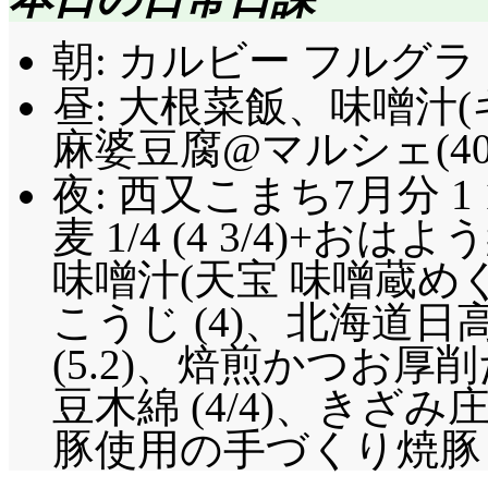
朝: カルビー フルグラ 
昼: 大根菜飯、味噌汁
麻婆豆腐@マルシェ(40
夜: 西又こまち7月分 1 
麦 1/4 (4 3/4)+お
味噌汁(天宝 味噌蔵め
こうじ (4)、北海道
(5.2)、焙煎かつお
豆木綿 (4/4)、きざみ庄
豚使用の手づくり焼豚