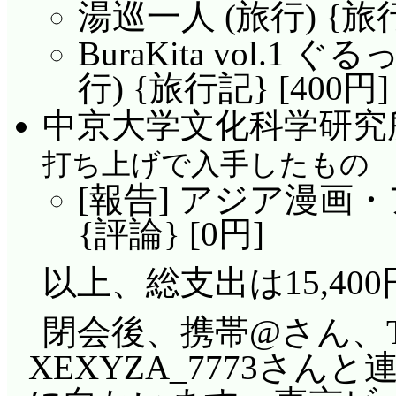
湯巡一人 (旅行) {旅行
BuraKita vol.1
行) {旅行記} [400円]
中京大学文化科学研究
打ち上げで入手したもの
[報告] アジア漫画・
{評論} [0円]
以上、総支出は15,400
閉会後、携帯@さん、T
XEXYZA_7773さん