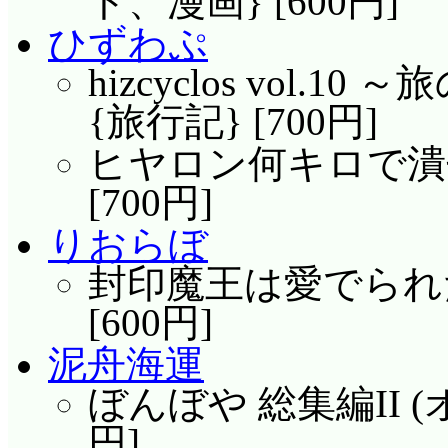
ト、漫画} [600円]
ひずわぷ
hizcyclos vol.
{旅行記} [700円]
ヒヤロン何キロで潰せる
[700円]
りおらぼ
封印魔王は愛でられた
[600円]
泥舟海運
ぼんぼや 総集編II (オ
円]