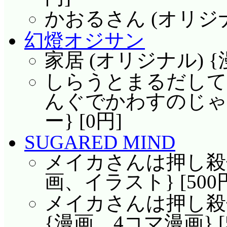
かおるさん (オリジナル
幻燈オジサン
家居 (オリジナル) {
しらうとまるだして
んぐでかわすのじゃ 
ー} [0円]
SUGARED MIND
メイカさんは押し殺せ
画、イラスト} [500
メイカさんは押し殺せ
{漫画、4コマ漫画} [5