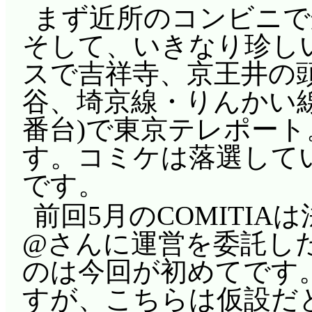
まず近所のコンビニで
そして、いきなり珍し
スで吉祥寺、京王井の頭線
谷、埼京線・りんかい線直
番台)で東京テレポート。
す。コミケは落選してい
です。
前回5月のCOMITI
@さんに運営を委託し
のは今回が初めてです
すが、こちらは仮設だ