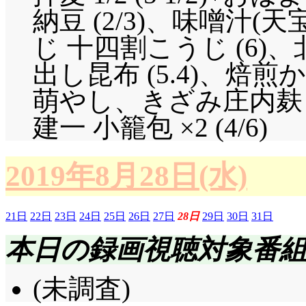
納豆 (2/3)、味噌汁
じ 十四割こうじ (6)
出し昆布 (5.4)、焙
萌やし、きざみ庄内麸 (1
建一 小籠包 ×2 (4/6)
2019年8月28日(水)
21日
22日
23日
24日
25日
26日
27日
28日
29日
30日
31日
本日の録画視聴対象番
(未調査)