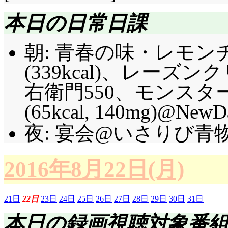
本日の日常日課
朝: 青春の味・レモ
(339kcal)、レーズン
右衛門550、モンスタ
(65kcal, 140mg)@Ne
夜: 宴会@いさりび青
2016年8月22日(月)
21日
22日
23日
24日
25日
26日
27日
28日
29日
30日
31日
本日の録画視聴対象番