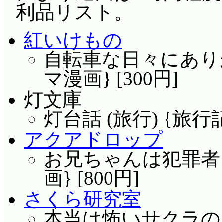
利品リスト。
紅いけもの
自転車な日々にありが
マ漫画} [300円]
灯文庫
灯台話 (旅行) {旅行記}
アクアドロップ
お兄ちゃんは犯罪者 総
画} [800円]
さくら研究室
本当は怖いサクラのア