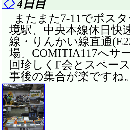
◇
4日目
またまた7-11でポス
境駅、中央本線休日快速(
線・りんかい線直通(E23
場。COMITIA117
回珍しくF会とスペー
事後の集合が楽ですね