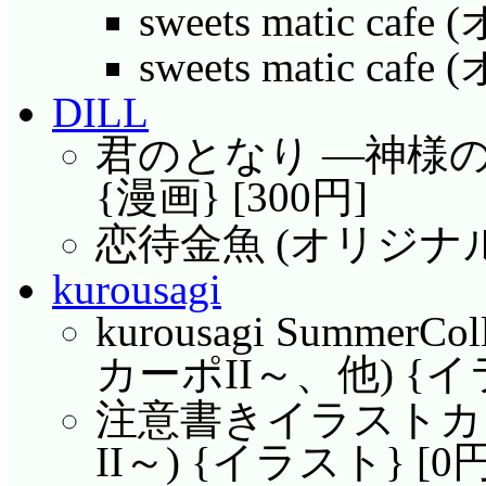
sweets matic ca
sweets matic c
DILL
君のとなり ―神様の
{漫画} [300円]
恋待金魚 (オリジナル) 
kurousagi
kurousagi SummerCol
カーポII～、他) {イラ
注意書きイラストカード
II～) {イラスト} [0円