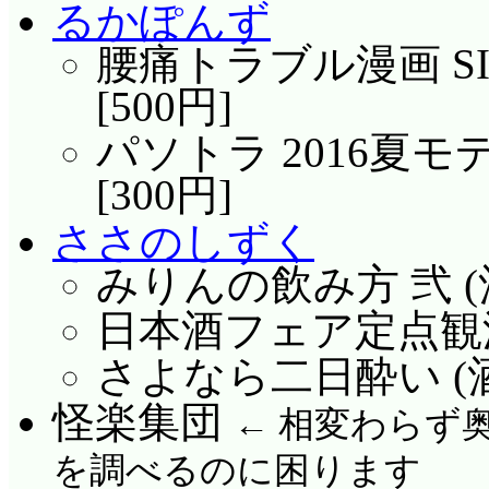
るかぽんず
腰痛トラブル漫画 SID
[500円]
パソトラ 2016夏モデ
[300円]
ささのしずく
みりんの飲み方 弐 (酒)
日本酒フェア定点観測。 
さよなら二日酔い (酒)
怪楽集団
← 相変わらず
を調べるのに困ります