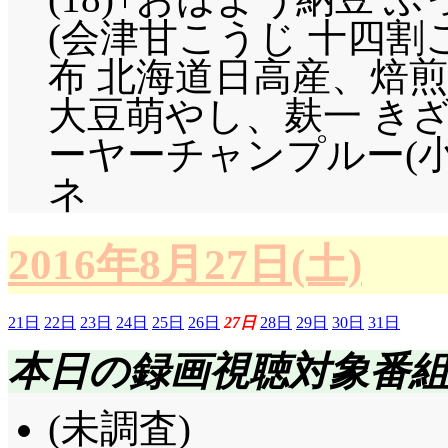
(会津甘こうじ 十四割こ
布 北海道日高産、焙
大豆萌やし、麸一 きざみ
ーヤーチャンプルー(小
ネ
2016年8月27日(土)
21日
22日
23日
24日
25日
26日
27日
28日
29日
30日
31日
本日の録画視聴対象番
(未調査)