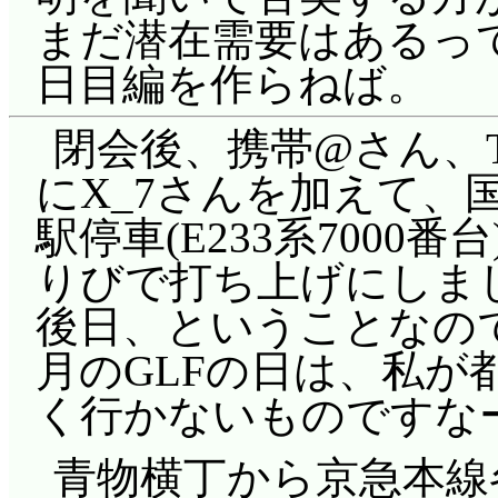
まだ潜在需要はあるっ
日目編を作らねば。
閉会後、携帯@さん、T
にX_7さんを加えて、
駅停車(E233系7000
りびで打ち上げにしま
後日、ということなの
月のGLFの日は、私が
く行かないものですな
青物横丁から京急本線各