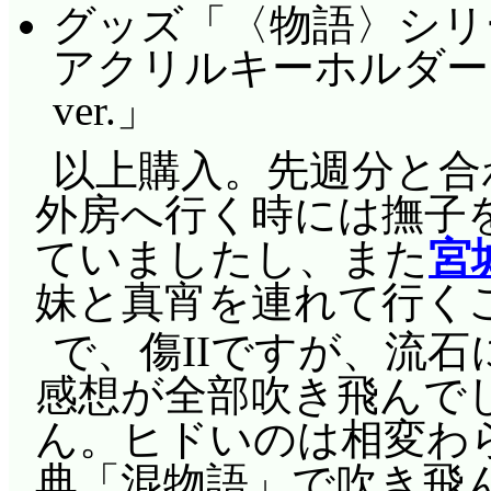
グッズ「〈物語〉シリ
アクリルキーホルダー
ver.」
以上購入。先週分と合
外房へ行く時には撫子
ていましたし、また
宮
妹と真宵を連れて行く
で、傷IIですが、流
感想が全部吹き飛んで
ん。ヒドいのは相変わ
典「混物語」で吹き飛