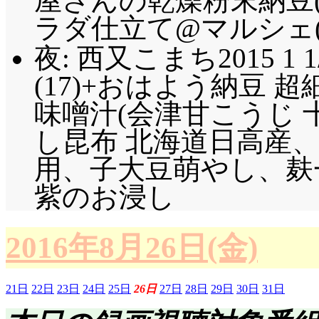
屋さんの乾燥粉末納豆
ラダ仕立て@マルシェ(4
夜: 西又こまち2015 1 1
(17)+おはよう納豆 超
味噌汁(会津甘こうじ 
し昆布 北海道日高産
用、子大豆萌やし、麸一 
紫のお浸し
2016年8月26日(金)
21日
22日
23日
24日
25日
26日
27日
28日
29日
30日
31日