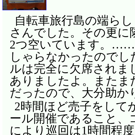
自転車旅行島の端らし
さんでした。その更に
2つ空いています。…
しゃらなかったのでし
ルは完全に欠席されま
ありましたよ。またま
だったので、大分助か
2時間ほど売子をして
ール開催であること、
により巡回は1時間程