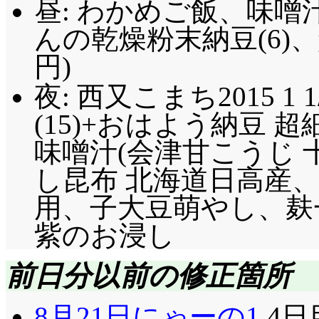
昼: わかめご飯、味噌
んの乾燥粉末納豆(6)、
円)
夜: 西又こまち2015 1 1
(15)+おはよう納豆 超
味噌汁(会津甘こうじ 
し昆布 北海道日高産
用、子大豆萌やし、麸一 
紫のお浸し
前日分以前の修正箇所
8月21日にゃーの1
4日