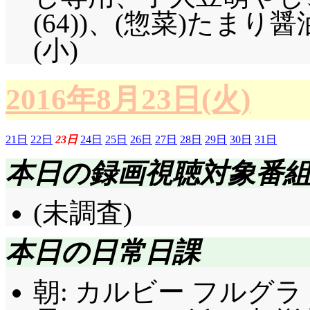
(64))、(惣菜)たま
(小)
2016年8月23日(火)
21日
22日
23日
24日
25日
26日
27日
28日
29日
30日
31日
本日の録画視聴対象番
(未調査)
本日の日常日課
朝: カルビー フルグラ 