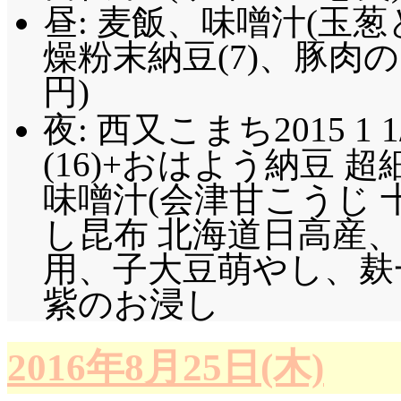
昼: 麦飯、味噌汁(玉
燥粉末納豆(7)、豚肉の
円)
夜: 西又こまち2015 1 
(16)+おはよう納豆 超
味噌汁(会津甘こうじ 
し昆布 北海道日高産
用、子大豆萌やし、麸一 
紫のお浸し
2016年8月25日(木)