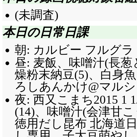
(未調査)
本日の日常日課
朝: カルビー フルグラ 
昼: 麦飯、味噌汁(長
燥粉末納豆(5)、白身
ろしあんかけ@マルシェ(
夜: 西又こまち2015 1 
(14)、味噌汁(会津甘こ
徳用だし昆布 北海道
し専用、子大豆萌やし