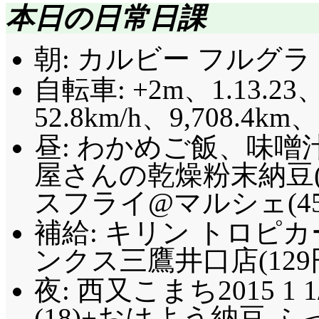
本日の日常日課
朝: カルビー フルグラ 
自転車: +2m、1.13.23、
52.8km/h
、9,708.4km
昼: わかめご飯、味噌
屋さんの乾燥粉末納豆(
スフライ@マルシェ(45
補給: キリン トロピカ
ンクス三鷹井口店(129
夜: 西又こまち2015 1 
(18)+おはよう納豆 ふ