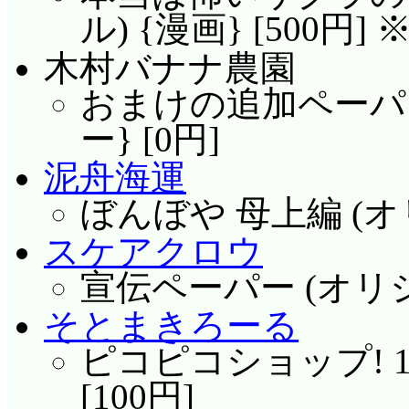
ル) {漫画} [500円]
木村バナナ農園
おまけの追加ペーパー
ー} [0円]
泥舟海運
ぼんぼや 母上編 (オリ
スケアクロウ
宣伝ペーパー (オリジナ
そとまきろーる
ピコピコショップ! 12
[100円]