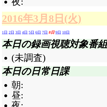
夜:
2016年3月8日(火)
1日
2日
3日
4日
5日
6日
7日
8日
9日
10日
本日の録画視聴対象番
(未調査)
本日の日常日課
朝:
昼:
夜: