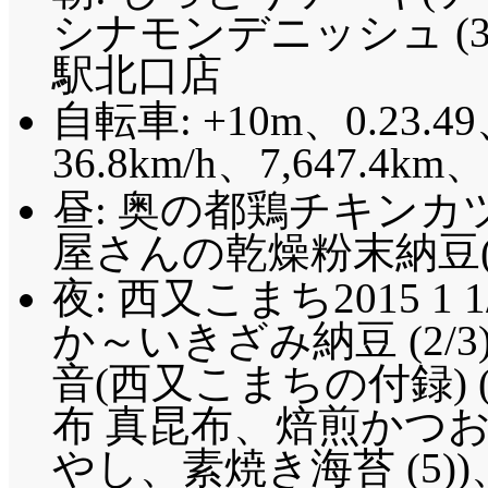
シナモンデニッシュ (32
駅北口店
自転車: +10m、0.23.49
36.8km/h、7,647.4km
昼: 奥の都鶏チキンカ
屋さんの乾燥粉末納豆(1
夜: 西又こまち2015 1 
か～いきざみ納豆 (2/
音(西又こまちの付録) 
布 真昆布、焙煎かつ
やし、素焼き海苔 (5)