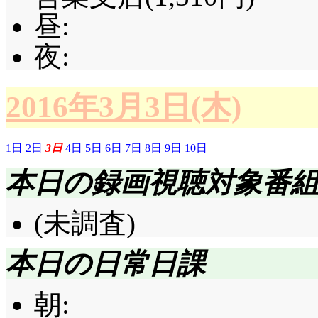
昼:
夜:
2016年3月3日(木)
1日
2日
3日
4日
5日
6日
7日
8日
9日
10日
本日の録画視聴対象番
(未調査)
本日の日常日課
朝: