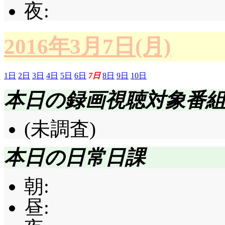
夜:
2016年3月7日(月)
1日
2日
3日
4日
5日
6日
7日
8日
9日
10日
本日の録画視聴対象番
(未調査)
本日の日常日課
朝:
昼: