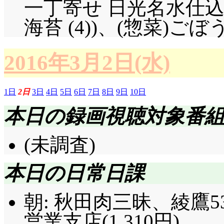
一丁寄せ 日光名水仕込み
海苔 (4))、(惣菜)ご
2016年3月2日(水)
1日
2日
3日
4日
5日
6日
7日
8日
9日
10日
本日の録画視聴対象番
(未調査)
本日の日常日課
朝: 秋田肉三昧、綾鷹5
営業支店(1,310円)