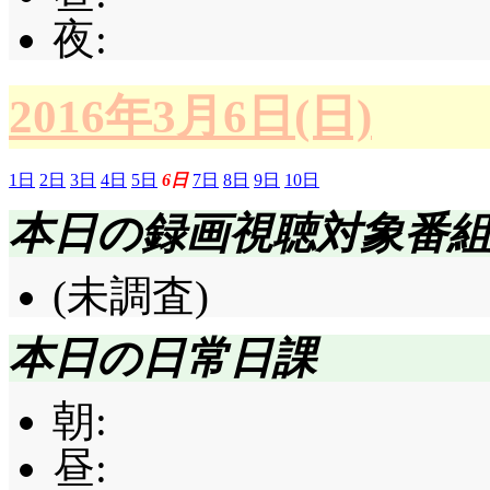
夜:
2016年3月6日(日)
1日
2日
3日
4日
5日
6日
7日
8日
9日
10日
本日の録画視聴対象番
(未調査)
本日の日常日課
朝:
昼: