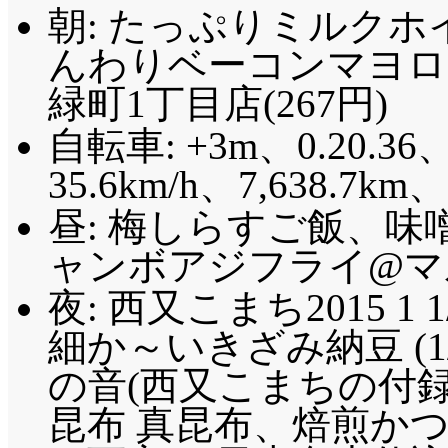
朝: たっぷりミルクホイッ
んわりベーコンマヨロール(
緑町1丁目店(267円)
自転車: +3m、0.20.36、
35.6km/h、7,638.7km
昼: 梅しらすご飯、味
ャンボアジフライ@マル
夜: 西又こまち2015 1 1
細か～いきざみ納豆 (1
の音(西又こまちの付録)
昆布 真昆布、焙煎か