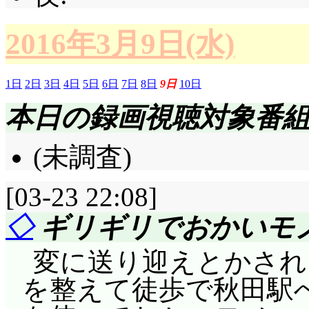
2016年3月9日(水)
1日
2日
3日
4日
5日
6日
7日
8日
9日
10日
本日の録画視聴対象番
(未調査)
[03-23 22:08]
◇
ギリギリでおかいモ
変に送り迎えとかされ
を整えて徒歩で秋田駅