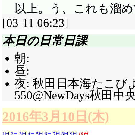
以上。う、これも溜め
[03-11 06:23]
本日の日常日課
朝:
昼:
夜: 秋田日本海たこび
550@NewDays秋田中央口
2016年3月10日(木)
1日
2日
3日
4日
5日
6日
7日
8日
9日
10日