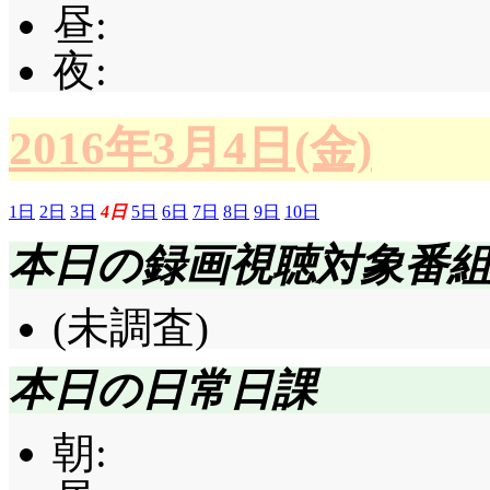
昼:
夜:
2016年3月4日(金)
1日
2日
3日
4日
5日
6日
7日
8日
9日
10日
本日の録画視聴対象番
(未調査)
本日の日常日課
朝: