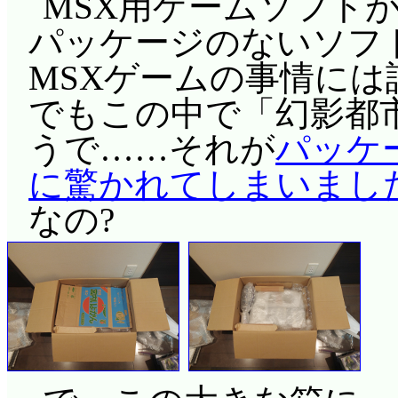
MSX用ゲームソフト
パッケージのないソフ
MSXゲームの事情に
でもこの中で「幻影都
うで……それが
パッケ
に驚かれてしまいまし
なの?