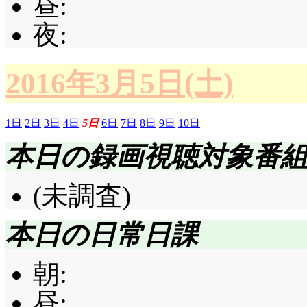
昼:
夜:
2016年3月5日(土)
1日
2日
3日
4日
5日
6日
7日
8日
9日
10日
本日の録画視聴対象番
(未調査)
本日の日常日課
朝:
昼: