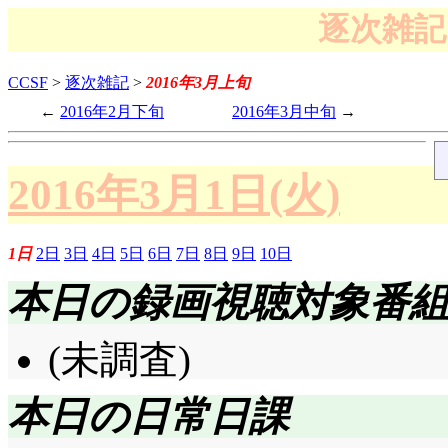
逐次雑記 
CCSF
>
逐次雑記
>
2016年3月上旬
2016年2月下旬
2016年3月中旬
2016年3月1日(火)
1日
2日
3日
4日
5日
6日
7日
8日
9日
10日
本日の録画視聴対象番
(未調査)
本日の日常日課