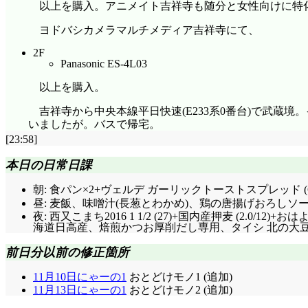
以上を購入。アニメイト吉祥寺も随分と女性向けに特
ヨドバシカメラマルチメディア吉祥寺にて、
2F
Panasonic ES-4L03
以上を購入。
吉祥寺から中央本線平日快速(E233系0番台)で武蔵
いましたが。バスで帰宅。
[23:58]
本日の日常日課
朝: 食パン×2+ヴェルデ ガーリックトーストスプレッド (
昼: 麦飯、味噌汁(長葱とわかめ)、鶏の唐揚げおろしソース
夜: 西又こまち2016 1 1/2 (27)+国内産押麦 (2.0/
海道日高産、焙煎かつお厚削だし専用、タイシ 北の大豆 木綿
前日分以前の修正箇所
11月10日にゃーの1
おとどけモノ1 (追加)
11月13日にゃーの1
おとどけモノ2 (追加)