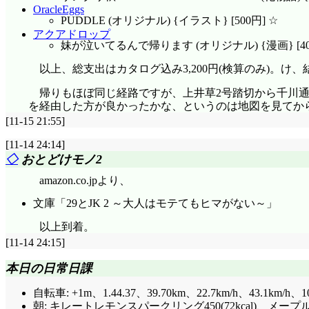
OracleEggs
PUDDLE (オリジナル) {イラスト} [500円] ☆
アクアドロップ
妹が泣いてるんで帰ります (オリジナル) {漫画} [40
以上、総支出はカタログ込み3,200円(検算のみ)。け、
帰りもほぼ同じ経路ですが、上井草2号踏切から千川
を経由した方が良かったかな、というのは地図を見てか
[11-15 21:55]
[11-14 24:14]
◇
おとどけモノ2
amazon.co.jpより、
文庫「29とJK 2 ～大人はモテてもヒマがない～」
以上到着。
[11-14 24:15]
本日の日常日課
自転車: +1m、1.44.37、39.70km、22.7km/h、43.1km/h
、1
朝: キレートレモンスパークリング450(72kcal)、メー