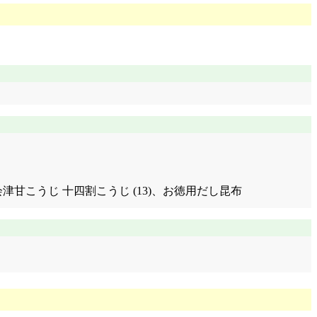
)、味噌汁(会津甘こうじ 十四割こうじ (13)、お徳用だし昆布