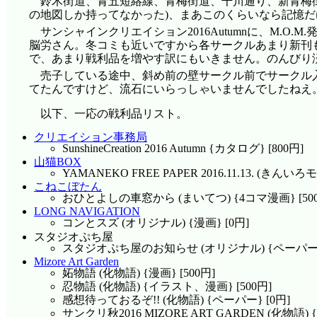
鈴木街道、青五短絡線、青梅街道、千川通り、新青梅
の地図しか持ってなかった)、まあこのくらいなら記憶
サンシャインクリエイション2016Autumnに、M.
脳労さん。冬コミも近いですから各サークルあまり新刊も
で、あまり戦利品を増やす訳にもいきません。のんびり
売子している途中、斜め前の壁サークル前でサークル
てたんですけど、流石にいらっしゃいませんでしたねえ
以下、一応の戦利品リスト。
クリエイション事務局
SunshineCreation 2016 Autumn {カタログ} [800円]
山猫BOX
YAMANEKO FREE PAPER 2016.11.13. (
こねこぼたん
おひとよしの車窓から (まいてつ) {4コマ漫画} [500
LONG NAVIGATION
コンとスズ (オリジナル) {漫画} [0円]
スタジオぷち屋
スタジオぷち屋のお知らせ (オリジナル) {ペーパー} 
Mizore Art Garden
妬物語 (化物語) {漫画} [500円]
忍物語 (化物語) {イラスト、漫画} [500円]
感想待っておるぞ!! (化物語) {ペーパー} [0円]
サンクリ秋2016 MIZORE ART GARDEN (化物語) 