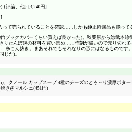
評論、他} [3,240円]
]
入って売られていることを確認……しかも純正附属品も揃って
わず(ブックカバーくらい買えば良かった)。秋葉原から総武本線御
ドーできりたんぽ鍋の材料を買い集め……時刻が遅いので売り切
用し、糸こん抜き。まあそれでもそれなりの形にはなるものです
同じだ)。
5)、クノール カップスープ 4種のチーズのとろ～り濃厚ポタージュ 
き@マルシェ(451円)