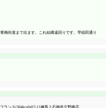
て青梅街道まで出ます。これ結構遠回りです。早稲田通り
ランス(364kcal)@7-11練馬上石神井立野橋店