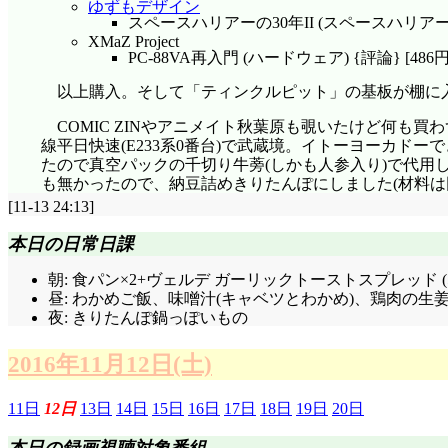
ゆずもデザイン
スペースハリアーの30年II (スペースハリアー) {
XMaZ Project
PC-88VA再入門 (ハードウェア) {評論} [486円
以上購入。そして「ティンクルピット」の基板が棚に
COMIC ZINやアニメイト秋葉原も覗いたけど何も買
線平日快速(E233系0番台)で武蔵境。イトーヨーカ
たので真空パックの千切り牛蒡(しかも人参入り)で代
も無かったので、納豆詰めきりたんぽにしました(材料は
[11-13 24:13]
本日の日常日課
朝: 食パン×2+ヴェルデ ガーリックトーストスプレッド (
昼: わかめご飯、味噌汁(キャベツとわかめ)、鶏肉の生姜焼
夜: きりたんぽ鍋っぽいもの
2016年11月12日(土)
11日
12日
13日
14日
15日
16日
17日
18日
19日
20日