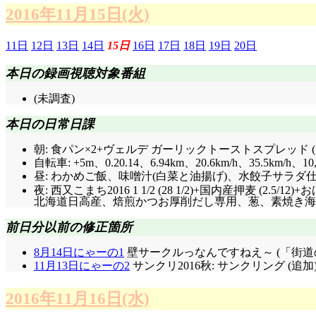
2016年11月15日(火)
11日
12日
13日
14日
15日
16日
17日
18日
19日
20日
本日の録画視聴対象番組
(未調査)
本日の日常日課
朝: 食パン×2+ヴェルデ ガーリックトーストスプレッド (
自転車: +5m、0.20.14、6.94km、20.6km/h、35.5km/h、10
昼: わかめご飯、味噌汁(白菜と油揚げ)、水餃子サラダ仕立
夜: 西又こまち2016 1 1/2 (28 1/2)+国内産押麦 (2
北海道日高産、焙煎かつお厚削だし専用、葱、素焼き海苔(13)
前日分以前の修正箇所
8月14日にゃーの1
壁サークルっなんですねえ～ (「街道
11月13日にゃーの2
サンクリ2016秋: サンクリング (追加
2016年11月16日(水)