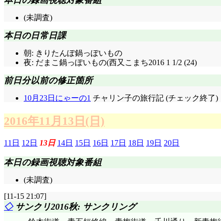
本日の録画視聴対象番組
(未調査)
本日の日常日課
朝: きりたんぽ鍋っぽいもの
夜: だまこ鍋っぽいもの(西又こまち2016 1 1/2 (24)
前日分以前の修正箇所
10月23日にゃーの1
チャリン子の旅行記 (チェック終了)
2016年11月13日(日)
11日
12日
13日
14日
15日
16日
17日
18日
19日
20日
本日の録画視聴対象番組
(未調査)
[11-15 21:07]
◇
サンクリ2016秋: サンクリング