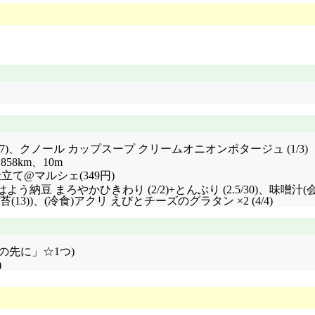
7)、クノール カップスープ クリームオニオンポタージュ (1/3)
,858km、10m
て@マルシェ(349円)
.5/12)+おはよう納豆 まろやかひきわり (2/2)+とんぶり (2.5/30
)、(冷食)アクリ えびとチーズのグラタン ×2 (4/4)
の先に」☆1つ)
)