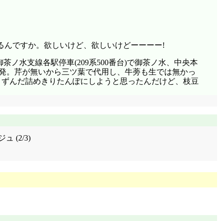
るんですか。欲しいけど、欲しいけどーーーー!
茶ノ水支線各駅停車(209系500番台)で御茶ノ水、中央本
れ多発。芹が無いから三ツ葉で代用し、牛蒡も生では無かっ
。ずんだ詰めきりたんぽにしようと思ったんだけど、枝豆
(2/3)