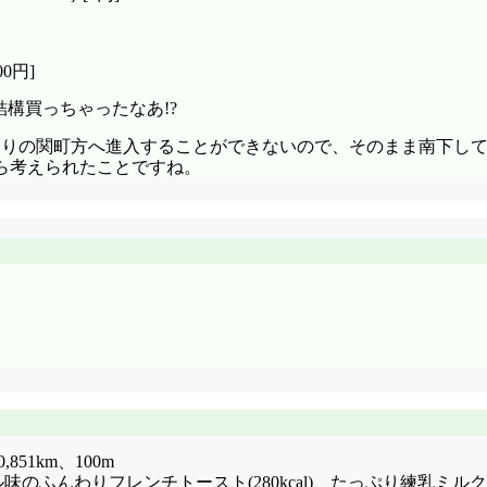
0円]
結構買っちゃったなあ!?
通りの関町方へ進入することができないので、そのまま南下し
ら考えられたことですね。
0,851km、100m
プル味のふんわりフレンチトースト(280kcal)、たっぷり練乳ミルクフ