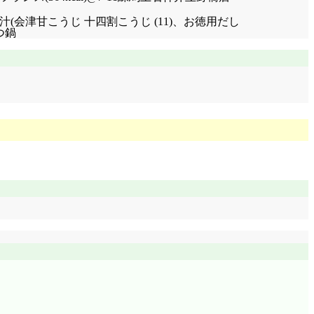
、味噌汁(会津甘こうじ 十四割こうじ (11)、お徳用だし
つ鍋