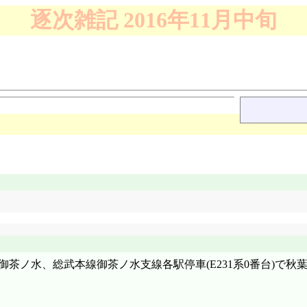
逐次雑記 2016年11月中旬
御茶ノ水、総武本線御茶ノ水支線各駅停車(E231系0番台)で秋葉