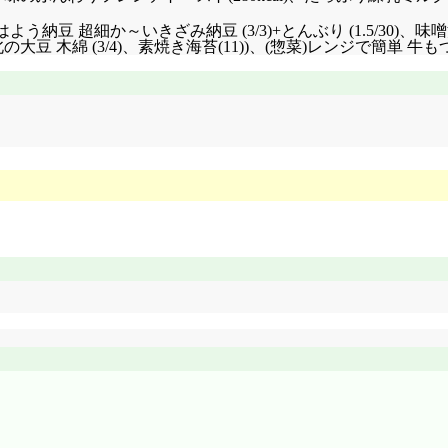
12)+おはよう納豆 超細か～いきざみ納豆 (3/3)
+とんぶり (1.5/30)
 木綿 (3/4)、素焼き海苔(11))、(惣菜)レンジで簡単 牛も