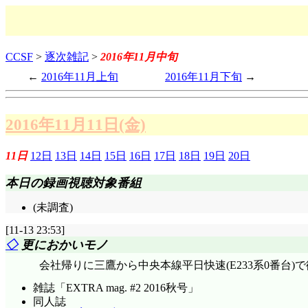
CCSF
>
逐次雑記
>
2016年11月中旬
2016年11月上旬
2016年11月下旬
2016年11月11日(金)
11日
12日
13日
14日
15日
16日
17日
18日
19日
20日
本日の録画視聴対象番組
(未調査)
[11-13 23:53]
◇
更におかいモノ
会社帰りに三鷹から中央本線平日快速(E233系0番台)で
雑誌「EXTRA mag. #2 2016秋号」
同人誌