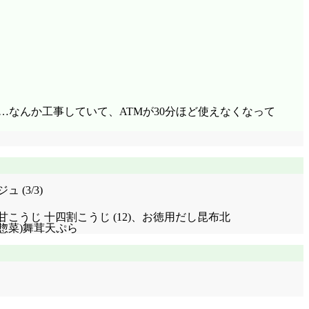
…なんか工事していて、ATMが30分ほど使えなくなって
(3/3)
噌汁(会津甘こうじ 十四割こうじ (12)、お徳用だし昆布北
(惣菜)舞茸天ぷら