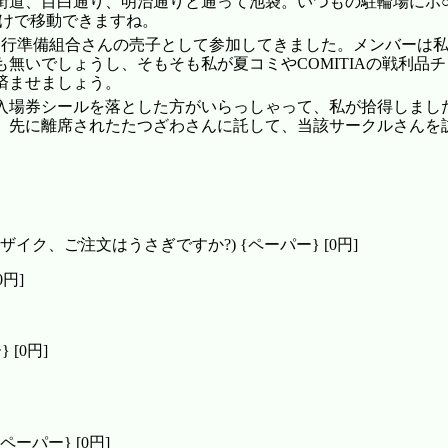
街道、目白通り、明治通りと通って池袋。いつもの駐輪場にホ○
だけで移動できますね。
O.M.発行準備組合さんの売子として参加してきました。メンバーは
無いでしょうし、そもそも私が夏コミやCOMITIAの戦利品
済ませましょう。
入場券シールを落とした方がいらっしゃって、私が拾得しまし
。先に離席されたたつざわさんに託して、当該サークルさん
を
きんいろモザイク、ご注文はうさぎですか?) {ペーパー} [0円]
円]
[0円]
{ペーパー} [0円]