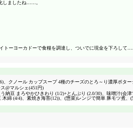
化しましたね……。
境。イトーヨーカドーで食糧を調達し、ついでに現金を下ろして…
6)、クノール カップスープ 4種のチーズのとろ～り濃厚ポタージュ 
@マルシェ(451円)
12)+おはよう納豆 まろやかひきわり (1/2)+とんぶり (2.0/30)、味
 (4/4)、素焼き海苔(12))、(惣菜)レンジで簡単 豚モツ煮、