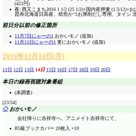
(421円)
夜: 西又こまち2016 1 1/2 (25 1/2)+国内産押麦 (1.5/
昆布北海道日高産、焙煎かつお厚削だし専用、タイシ 北の大豆
前日分以前の修正箇所
11月7日にゃーの1
おかいモノ (追加)
11月11日にゃーの1
更におかいモノ (追加)
2016年11月14日(月)
11日
12日
13日
14日
15日
16日
17日
18日
19日
20日
本日の録画視聴対象番組
(未調査)
[23:54]
◇
おかいモノ
会社帰りに吉祥寺へ。アニメイト吉祥寺にて、
B5級ブックカバー 20枚入 ×10