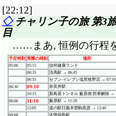
[22:12]
◇
チャリン子の旅 第3旅
目
……まあ, 恒例の行程
予定時刻
実際の時刻
場所
05:00
05:15
信州健康ランド
06:35
洗馬駅 → 06:45
06:55
セブン-イレブン塩尻牧野店 → 07:10
09:10
奈良井駅
06:30
10:15
新鳥居トンネル 薮原側 防寒解除 → 10
11:10
薮原駅 → 11:20
08:00
12:05
道の駅日義木曽駒高原 → 12:40
09:00
木曽福島駅