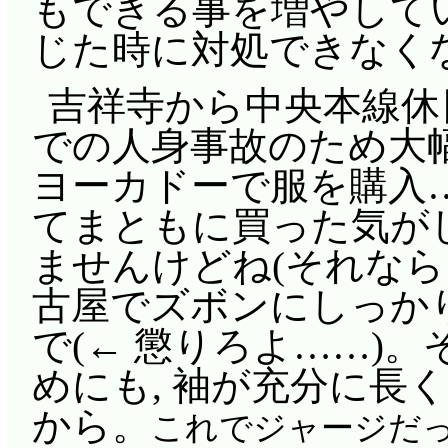
もできる事を増やしてい
じた時に対処できなく
吉祥寺から中央本線休日快
での人身事故のため大
ヨーカドーで服を購入
てまともに買った気が
ませんけどね(それなら
古屋でズボンにしっか
で(← 懲りろよ……)。
めにも, 袖が充分に長
から。
これでジャージだっ