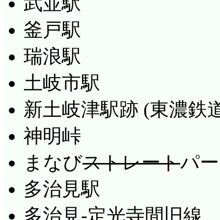
武並駅
釜戸駅
瑞浪駅
土岐市駅
新土岐津駅跡 (東濃鉄
神明峠
まなび
ストレート
パー
多治見駅
多治見-定光寺間旧線