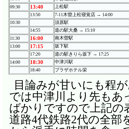
13:40
上松駅
09:30
13:50
7-11木曽上松寝覚店 → 14:00
10:30
須原駅
14:55
道の駅大桑 → 15:10
16:00
南木曽駅
11:30
17:15
坂下駅
13:00
17:20
道の駅きりら坂下 → 17:25
18:30
中津川駅
14:00
18:40
プラザホテル栄
目論みが甘いにも程が
では中津川より先もあっ
ばかりですので上記の
道路4代鉄路2代の全