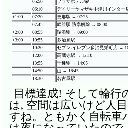
05:50
プラザホテル栄
06:10
デイリーヤマザキ中津川インター店 →
+1:00
07:20
恵那駅 → 07:25
07:45
武並駅 防寒解除 → 08:00
+2:00
08:55
瑞浪駅 → 09:00
+3:00
10:55
多治見駅
10:20
セブン-イレブン多治見栄町店 → 10:
12:00
高蔵寺駅 → 12:10
13:55
千種駅 → 14:05
14:50
山 → 16:45
18:30
名古屋駅
目標達成! そして輪
は, 空間は広いけど人
すね。ともかく自転車バ
は夜になっていたので,