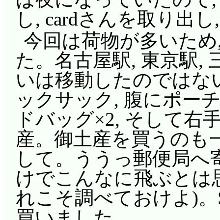
し, cardさんを取り出し
今回は荷物が多いため
た。名古屋駅, 東京駅,
いは移動したのではな
ックサック, 腹にポーチ
ドバッグ×2, そして
産。御土産を買うのも
して。ううっ郵便局へ
けでこんなに飛ぶとは思
れこそ調べておけよ)。S
買いました。