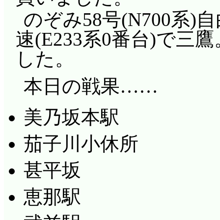
のぞみ58号(N700系
速(E233系0番台)で三
した。
本日の戦果……
美乃坂本駅
茄子川小休所
甚平坂
恵那駅