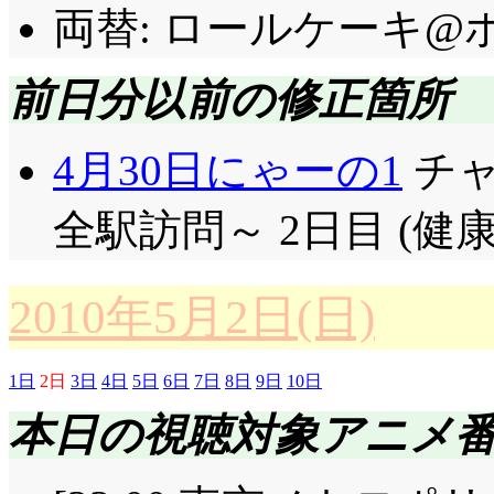
両替: ロールケーキ@ホ
前日分以前の修正箇所
4月30日にゃーの1
チャ
全駅訪問～ 2日目 (健
2010年5月2日(日)
1日
2日
3日
4日
5日
6日
7日
8日
9日
10日
本日の視聴対象アニメ