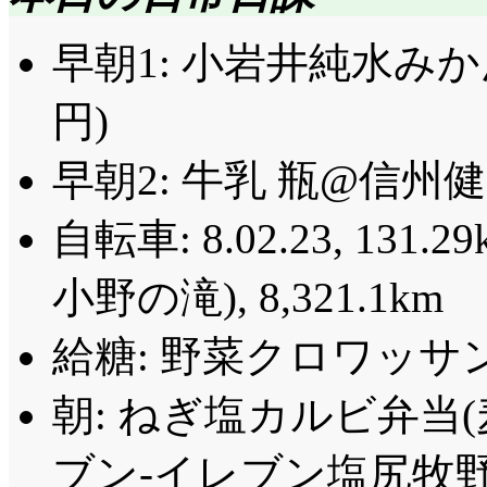
早朝1: 小岩井純水みか
円)
早朝2: 牛乳 瓶@信州健
自転車: 8.02.23, 131.29
小野の滝), 8,321.1km
給糖: 野菜クロワッサ
朝: ねぎ塩カルビ弁当(
ブン-イレブン塩尻牧野店