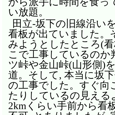
から派手に時間を食っ
い放題。
田立-坂下の旧線沿いを
看板が出ていました。
みようとしたところ(
こで工事しているのか判
ツ峠や金山峠(山形側)
道。そして, 本当に坂
の工事でした。すぐ向
たりしているの見えるよ
2kmくらい手前から看