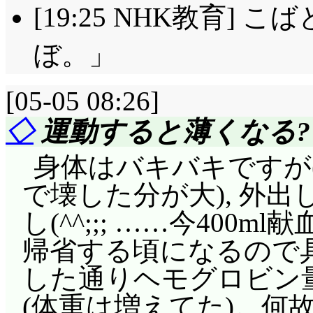
[19:25 NHK教育]
ぼ。」
[05-05 08:26]
◇
運動すると薄くなる?
身体はバキバキですが
で壊した分が大), 外
し(^^;;; ……今400
帰省する頃になるので具
した通りヘモグロビン
(体重は増えてた)。何