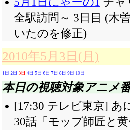
5月1日にゃーの1
チャ
全駅訪問～ 3日目 (
いたのを修正)
2010年5月3日(月)
1日
2日
3日
4日
5日
6日
7日
8日
9日
10日
本日の視聴対象アニメ
[17:30 テレビ東京]
30話「モップ師匠と黄色