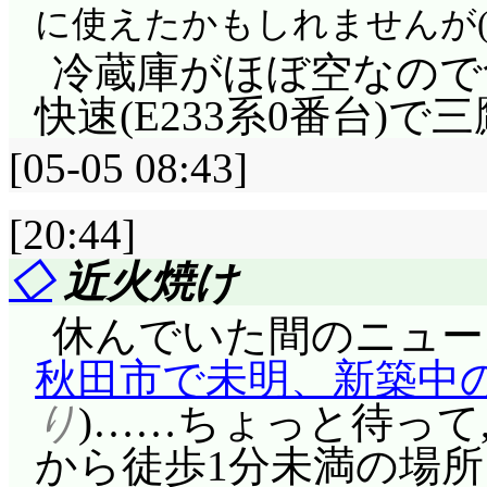
に使えたかもしれませんが(
冷蔵庫がほぼ空なので
快速(E233系0番台)で三
[05-05 08:43]
[20:44]
◇
近火焼け
休んでいた間のニュー
秋田市で未明、新築中
り
)……ちょっと待って,
から徒歩1分未満の場所