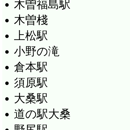
木曽福島駅
木曽棧
上松駅
小野の滝
倉本駅
須原駅
大桑駅
道の駅大桑
野尻駅