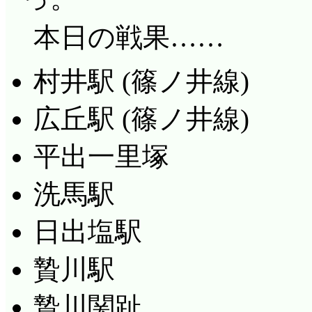
本日の戦果……
村井駅 (篠ノ井線)
広丘駅 (篠ノ井線)
平出一里塚
洗馬駅
日出塩駅
贄川駅
贄川関趾