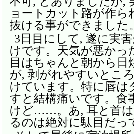
不可, とありましたが,
ョートカット路が作られ
抜ける事ができました
3日目にして, 遂に実
けです。天気が悪かった
目はちゃんと朝から日
が, 剥がれやすいところ
けています。特に唇はダ
すと結構痛いです。食
けど……。あ, 耳と首
るのは絶対に駄目だっ