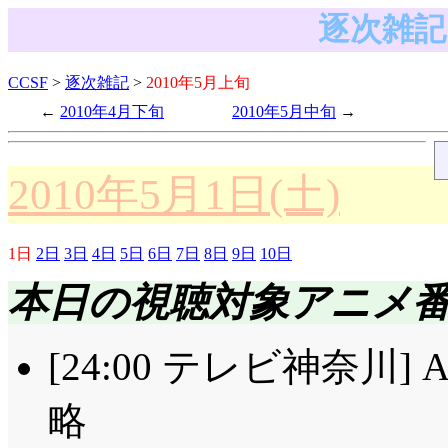
逐次雑記 
CCSF
>
逐次雑記
>
2010年5月上旬
2010年4月下旬
2010年5月中旬
2010年5月1日(土)
1日
2日
3日
4日
5日
6日
7日
8日
9日
10日
本日の視聴対象アニメ
[24:00 テレビ神奈川
略