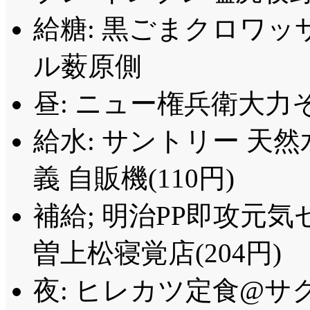
給糖: 黒ごまクロワッ
ル薮原側
昼: ニュー権兵衛大力そ
給水: サントリー 天然
義 自販機(110円)
補給; 明治PP即攻元気
曽上松寝覚店(204円)
夜: ヒレカツ定食@サク