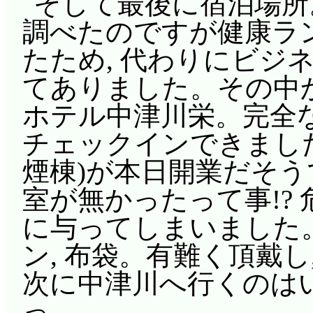
そして最後に宿泊場所
調べたのですが健康ラ
たため, 代わりにビジ
てありました。その中
ホテル中津川栄。完全
チェックインできまし
煙棟)が本日開業だそう
室が無かったって事!? 危
に与ってしまいました。
ン, 布袋。有難く頂戴
次に中津川へ行くのは
っ。