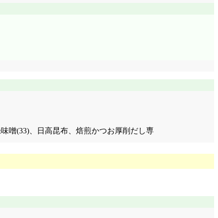
汁(西又付録味噌(33)、日高昆布、焙煎かつお厚削だし専