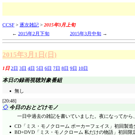
CCSF
>
逐次雑記
>
2015年3月上旬
2015年2月下旬
2015年3月中旬
2015年3月1日(日)
1日
2日
3日
4日
5日
6日
7日
8日
9日
10日
本日の録画視聴対象番組
無し
[20:48]
◇
今日のおとどけモノ
一日中過去の雑記を書いていました。夜になってから、とい
CD「ミス・モノクローム ポーカーフェイス」初回製造
BD+DVD「ミス・モノクローム 私だけの物語」初回限