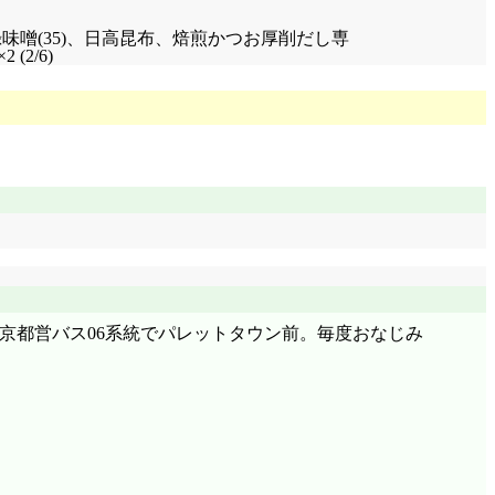
汁(西又付録味噌(35)、日高昆布、焙煎かつお厚削だし専
2/6)
町、東京都営バス06系統でパレットタウン前。毎度おなじみ