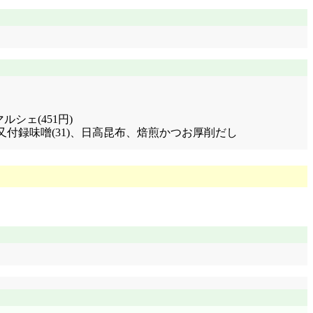
シェ(451円)
、味噌汁(西又付録味噌(31)、日高昆布、焙煎かつお厚削だし