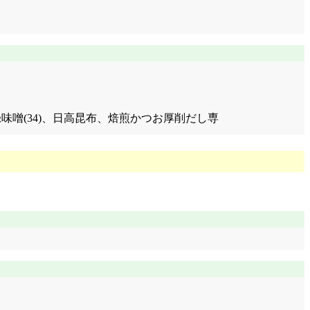
汁(西又付録味噌(34)、日高昆布、焙煎かつお厚削だし専