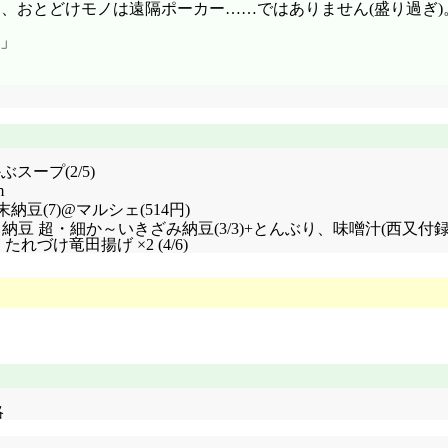
日でもあり、おとどけモノは遠隔ポーカー……ではありません(盛り過ぎ)。am
者」
スープ(2/5)
m
豆(7)@マルシェ(514円)
(17)+おはよう納豆 超・細か～いきざみ納豆(3/3)+とんぶり、味噌汁
れづけ竜田揚げ ×2 (4/6)
略