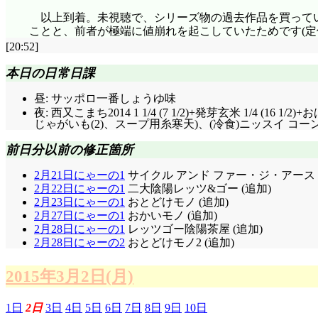
以上到着。未視聴で、シリーズ物の過去作品を買って
ことと、前者が極端に値崩れを起こしていたためです(定価1
[20:52]
本日の日常日課
昼: サッポロ一番しょうゆ味
夜: 西又こまち2014 1 1/4 (7 1/2)+発芽玄米 1/
じゃがいも(2)、スープ用糸寒天)、(冷食)ニッスイ コーンク
前日分以前の修正箇所
2月21日にゃーの1
サイクル アンド ファー・ジ・アース 
2月22日にゃーの1
二大陰陽レッツ&ゴー (追加)
2月23日にゃーの1
おとどけモノ (追加)
2月27日にゃーの1
おかいモノ (追加)
2月28日にゃーの1
レッツゴー陰陽茶屋 (追加)
2月28日にゃーの2
おとどけモノ2 (追加)
2015年3月2日(月)
1日
2日
3日
4日
5日
6日
7日
8日
9日
10日