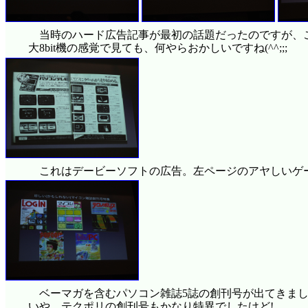
当時のハード広告記事が最初の話題だったのですが、
大8bit機の感覚で見ても、何やらおかしいですね(^^;;;
これはデービーソフトの広告。左ページのアヤしいゲ
ベーマガを含むパソコン雑誌5誌の創刊号が出てきま
いや、テクポリの創刊号もかなり特異でしたけど!