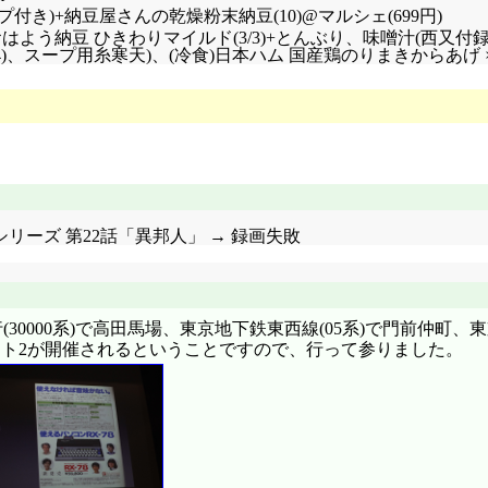
付き)+納豆屋さんの乾燥粉末納豆(10)
@マルシェ(699円)
4 (17 3/4)+おはよう納豆 ひきわりマイルド(3/3)+とんぶり、味噌
4)、スープ用糸寒天)、(冷食)日本ハム 国産鶏のりまきからあげ ×2 (
 第2シリーズ 第22話「異邦人」 → 録画失敗
行(30000系)で高田馬場、東京地下鉄東西線(05系)で門前仲
イコンナイト2が開催されるということですので、行って参りました。