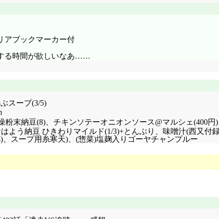
クリアブックマーカー付
する時間が欲しいなあ……
スープ(3/5)
m
燥粉末納豆(8)、チキンソテーオニオンソース@マルシェ(400円)
4 (17 1/4)+おはよう納豆 ひきわりマイルド(1/3)+とんぶり、味噌
1/4)、スープ用糸寒天)、(惣菜)塩麹入りゴーヤチャンプルー