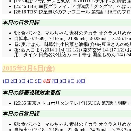
[19:30(註: 27分) テレビ東京] NARUTO -ナルト- 疾風
[25:46 TBS] 幸腹グラフィティ 第9話「グツグツ、へは
[26:16 TBS] 銃皇無尽のファフニール 第9話「絶海の
本日の日常日課
朝: 食パン×2、マルちゃん 素材のチカラ オクラ入りめかぶ
自転車: 0.19.49、7.16km、21.8km/h、40.9km/h
、3,746.1k
昼: 麦ごはん、味噌汁(小松菜と油揚げ)+納豆屋さんの乾燥
夜: 西又こまち2014 1 1/4 (12 1/2)+発芽玄米 1/
用、タイシ 日光名水仕込み 一丁寄せ 国産もめん 1/4 (2/4
2015年3月6日(金)
1日
2日
3日
4日
5日
6日
7日
8日
9日
10日
本日の録画視聴対象番組
[25:35 東京メトロポリタンテレビ] ISUCA 第7話「明暗」
本日の日常日課
朝: 食パン×2、マルちゃん 素材のチカラ オクラ入りめかぶ
自転車: 0.19.18、7.18km、22.3km/h、34.3km/h、3,753.3k