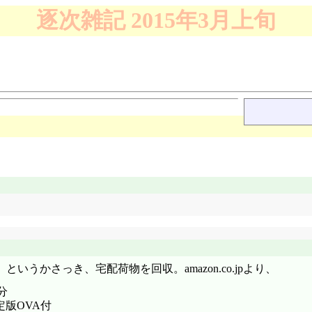
逐次雑記 2015年3月上旬
うかさっき、宅配荷物を回収。amazon.co.jpより、
分
定版OVA付