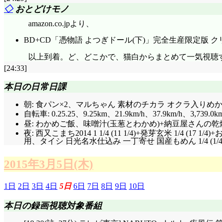
◇
おとどけモノ
amazon.co.jpより、
BD+CD「憑物語 よつぎドール(下)」完全生産限定版 
以上到着。ど、どこかで、猫白からまとめて一気視聴
[24:33]
本日の日常日課
朝: 食パン×2、マルちゃん 素材のチカラ オクラ入りめかぶ
自転車: 0.25.25、9.25km、21.9km/h、37.9km/h、3,739.0k
昼: わかめご飯、味噌汁(玉葱とわかめ)+納豆屋さんの乾
夜: 西又こまち2014 1 1/4 (11 1/4)+発芽玄米 1/
用、タイシ 日光名水仕込み 一丁寄せ 国産もめん 1/4 (
2015年3月5日(木)
1日
2日
3日
4日
5日
6日
7日
8日
9日
10日
本日の録画視聴対象番組