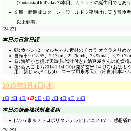
(Fantasista)Doll's dayの本日、カティアの誕生
文庫「新装版コクーン・ワールド 3 夜明けに笑う冒険
以上到着。
[24:22]
本日の日常日課
朝: 食パン×2、マルちゃん 素材のチカラ オクラ入りめかぶ
自転車: 0.18.55、7.17km、22.7km/h、33.9km/h、3,729.7k
昼: 海鮮かき揚げ天重(味噌汁付き)+納豆屋さんの乾燥粉末納
夜: 西又こまち2014 1 1/4 (10)+発芽玄米 1/4 
用、新じゃがいも(4)、スープ用糸寒天)、(冷食)日本ハム た
2015年3月4日(水)
1日
2日
3日
4日
5日
6日
7日
8日
9日
10日
本日の録画視聴対象番組
[27:05 東京メトロポリタンテレビ] アニメTV → 感想省
[24:29]