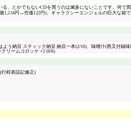
いる、とかでもないCDを買うのは滅多にないことです。何で
,234円→売価122円)。ギャラクシーエンジェルの巨大な箱で
4 (16 1/2)+おはよう納豆 スティック納豆 納豆一本(2/10)、味噌汁
リームコロッケ ×2 (6/6)
(行程表誤記修正)