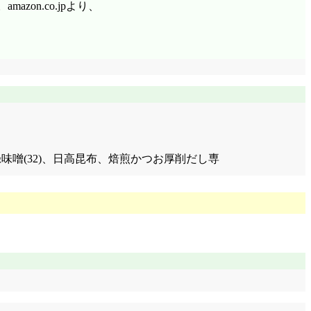
azon.co.jpより、
(西又付録味噌(32)、日高昆布、焙煎かつお厚削だし専