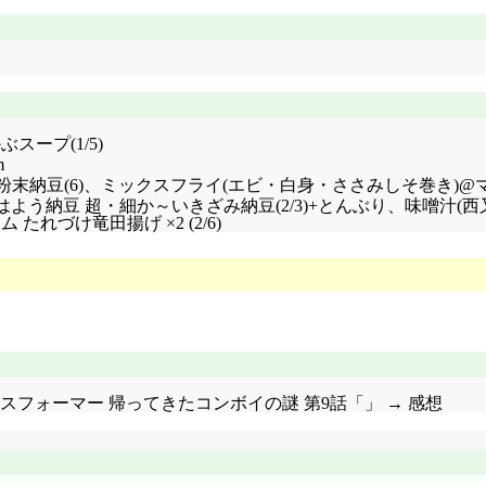
スープ(1/5)
m
粉末納豆(6)、ミックスフライ(エビ・白身・ささみしそ巻き)@マル
4 (16 3/4)+おはよう納豆 超・細か～いきざみ納豆(2/3)+とんぶり
たれづけ竜田揚げ ×2 (2/6)
トランスフォーマー 帰ってきたコンボイの謎 第9話「」 → 感想