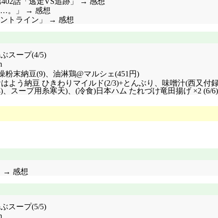
伝 第402話「逃走VS追跡」 → 感想
……。」 → 感想
フロントライン」 → 感想
スープ(4/5)
m
粉末納豆(9)、油淋鶏@マルシェ(451円)
4 (17 1/2)+おはよう納豆 ひきわりマイルド(2/3)+とんぶり、味噌
)、スープ用糸寒天)、(冷食)日本ハム たれづけ竜田揚げ ×2 (6/6)
 → 感想
スープ(5/5)
m