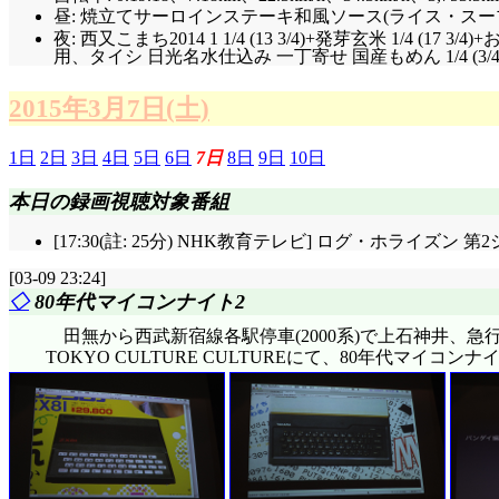
昼: 焼立てサーロインステーキ和風ソース(ライス・スープ
夜: 西又こまち2014 1 1/4 (13 3/4)+発芽玄米 1/
用、タイシ 日光名水仕込み 一丁寄せ 国産もめん 1/4 (3/
2015年3月7日(土)
1日
2日
3日
4日
5日
6日
7日
8日
9日
10日
本日の録画視聴対象番組
[17:30(註: 25分) NHK教育テレビ] ログ・ホライズン
[03-09 23:24]
◇
80年代マイコンナイト2
田無から西武新宿線各駅停車(2000系)で上石神井、急
TOKYO CULTURE CULTUREにて、80年代マ