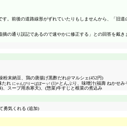
です。前後の道路線形がずれていたりもしませんから、「旧道
指摘の通り誤記であるので速やかに修正する」との回答を戴き
燥粉末納豆、鶏の唐揚げ黒酢だれ@マルシェ(452円)
ン味たれ
(1)+とんぶり、味噌汁(福壽 ねかせ
にゃんびりーばぼーッ!
/4)、スープ用糸寒天)、(惣菜)牛すじと根菜の煮込み
勇気くれる (追加)