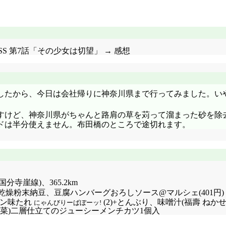
 WIXOSS 第7話「その少女は切望」 → 感想
したから、今日は会社帰りに神奈川県まで行ってみました。い
すけど、神奈川県がちゃんと路肩の草を苅って溜まった砂を除
ドは半分使えません。布田橋のところで途切れます。
通り国分寺崖線)、365.2km
の乾燥粉末納豆、豆腐ハンバーグおろしソース@マルシェ(401円)
ラーメン味たれ
(2)+とんぶり、味噌汁(福壽 ね
にゃんびりーばぼーッ!
(惣菜)二層仕立てのジューシーメンチカツ1個入