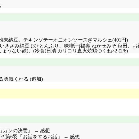
略
粉末納豆、チキンソテーオニオンソース@マルシェ(401円)
う納豆 超細か～いきざみ納豆 (3)+とんぶり、味噌汁(福壽 ねかせみそ
うない麸)、(冷食)日清 カリコリ直火焼鶏つくね×2 (2/6)
勇気くれる (追加)
2話「カカシの決意」 → 感想
か? 第6羽「お話をするお話」 → 感想