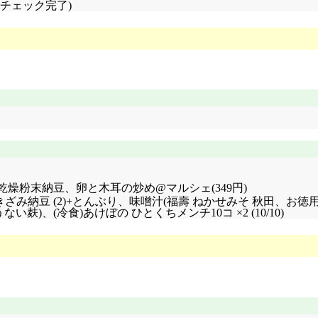
品チェック完了)
乾燥粉末納豆、卵と木耳の炒め@マルシェ(349円)
超細か～いきざみ納豆 (2)+とんぶり、味噌汁(福壽 ねかせみそ 秋
麸)、(冷食)あけぼの ひとくちメンチ10コ ×2 (10/10)