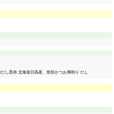
田、お徳用だし昆布 北海道日高産、焙煎かつお厚削り だし