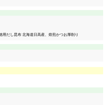
 秋田、お徳用だし昆布 北海道日高産、焙煎かつお厚削り