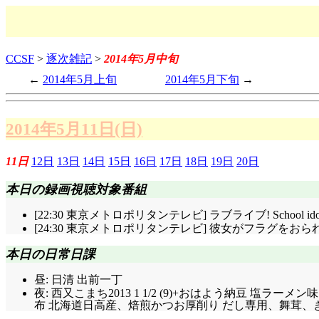
CCSF
>
逐次雑記
>
2014年5月中旬
2014年5月上旬
2014年5月下旬
2014年5月11日(日)
11日
12日
13日
14日
15日
16日
17日
18日
19日
20日
本日の録画視聴対象番組
[22:30 東京メトロポリタンテレビ] ラブライブ! School i
[24:30 東京メトロポリタンテレビ] 彼女がフラグを
本日の日常日課
昼: 日清 出前一丁
夜: 西又こまち2013 1 1/2 (9)+おはよう納豆 塩ラーメ
布 北海道日高産、焙煎かつお厚削り だし専用、舞茸、きざみし