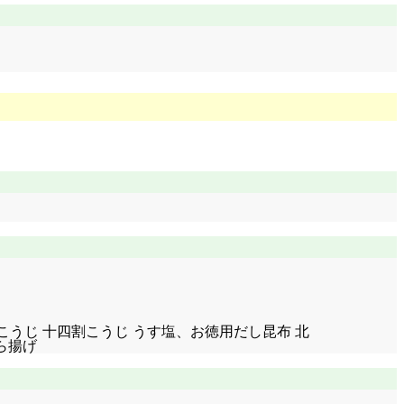
 会津甘こうじ 十四割こうじ うす塩、お徳用だし昆布 北
ら揚げ