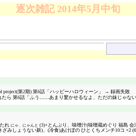
逐次雑記 2014年5月中旬
dol project(第2期) 第6話「ハッピーハロウィーン」 → 録画失敗
おられたら 第6話「ふう……あまり驚かせるなよ、ただの妹じゃない
ン味たれ
(3)+とんぶり、味噌汁(味噌蔵めぐり 福島
にゃ、にゃんと
ょうない麸)、(冷食)あけぼの ひとくちメンチ10コ ×2 (6/1