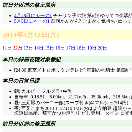
前日分以前の修正箇所
4月28日にゃーの1
チャリン子の旅 第n旅 ゆりてつ全駅訪
5月5日にゃーの1
既刊かんかん? ごまかす気持ち (ぬっ
2014年5月12日(月)
11日
12日
13日
14日
15日
16日
17日
18日
19日
20日
本日の録画視聴対象番組
[24:30 東京メトロポリタンテレビ] 星刻の竜騎士 第6話
本日の日常日課
朝: カルビー フルグラ+牛乳
自転車: 0.16.51、6.09km、21.7km/h、35.3km/h、318.
昼: 三元豚のパーコー飯(スープ付き)@マルシェ(514円)
夜: 西又こまち2013 1 1/2 (10 1/2)+おはよう
海道日高産、焙煎かつお厚削り だし専用、タイシ 日光名水
前日分以前の修正箇所