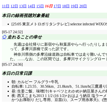
11日
12日
13日
14日
15日
16日
17日
18日
19日
20日
本日の録画視聴対象番組
[25:05 東京メトロポリタンテレビ] selector infected
[05-17 24:32]
◇
走れることの幸せ
先週は会社帰りに新宿やら秋葉原やらへ行ったりしま
って、多摩川原橋で戻った訳です。
神奈川県側の多摩沿線道路は自転車では走り難いんで
た。……なお、この区間では、多摩川サイクリングロー
[05-17 24:36]
本日の日常日課
朝: カルビー フルグラ+牛乳
自転車: 1.23.55、30.56km、21.8km/h、51.1km/h(三鷹
昼: 生姜ご飯、味噌汁(キャベツとわかめ)+納豆屋さん
夜: 西又こまち2013 1 1/2 (16 1/2)+おはよう納豆 塩
かつお厚削り だし専用、豆苗(1)、スープ用糸寒天)、