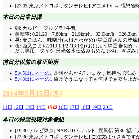
[27:05 東京メトロポリタンテレビ] アニメTV → 感想省
本日の日常日課
朝: カルビー フルグラ+牛乳
自転車: 0.21.20、7.80km、21.9km/h、33.0km/h、326.3km
昼: 麦ごはん、味噌汁(大根とわかめ)+納豆屋さんの乾燥
夜: 西又こまち2013 1 1/2 (13 1/2)+おはよ
だし専用、タイシ 日光名水仕込みもめん (3/4)、きざみしょ
前日分以前の修正箇所
5月5日にゃーの1
既刊かんかん? ごまかす気持ち (完成)
5月8日にゃーの1
負けそうになっても何度でも立ち上がる
2014年5月15日(木)
11日
12日
13日
14日
15日
16日
17日
18日
19日
20日
本日の録画視聴対象番組
[19:30 テレビ東京] NARUTO -ナルト- 疾風伝 第36
[22:30 東京メトロポリタンテレビ] ご注文はうさぎです