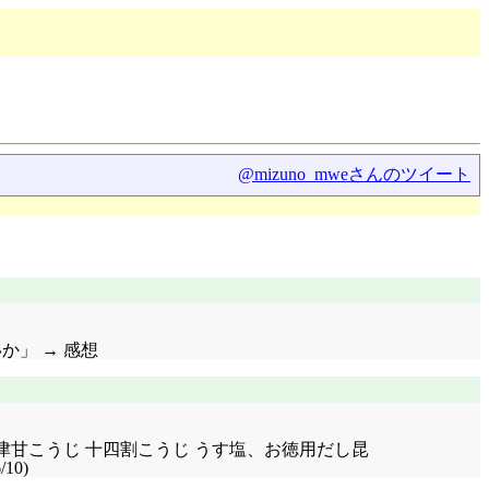
@mizuno_mweさんのツイート
か」 → 感想
 会津甘こうじ 十四割こうじ うす塩、お徳用だし昆
0)