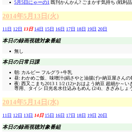
5月5日にゃーの1
既刊かんかん? ごまかす気持ち (戦利
2014年5月13日(火)
11日
12日
13日
14日
15日
16日
17日
18日
19日
20日
本日の録画視聴対象番組
無し
本日の日常日課
朝: カルビー フルグラ+牛乳
昼: わかめご飯、味噌汁(絹さやと油揚げ)+納豆屋さんの
夜: 西又こまち2013 1 1/2 (12)+おはよう納豆 
専用、タイシ 日光名水仕込みもめん (2/4)、きざみしょうない
2014年5月14日(水)
11日
12日
13日
14日
15日
16日
17日
18日
19日
20日
本日の録画視聴対象番組