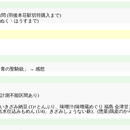
問 (羽後本荘駅切符購入まで)
くぬく・はうすまで)
「青の聖騎銃」 → 感想
5km (計測不能区間
あり)
納豆 超細か～いきざみ納豆 (1)+とんぶり、味噌汁(味噌蔵めぐり 福島
仕込みもめん (1/4)、きざみしょうない麸)、(惣菜)鶏皮のか