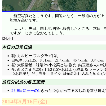
航空写真だとこうです。間違いなく、一般道の方が上
能性が高いです。
……と、先日、国土地理院へ報告したところ、本日「
ですが、じきになおるでしょう。
[24:44]
本日の日常日課
朝: カルビー フルグラ+牛乳
自転車: 0.23.25、8.31km、21.4km/h、46.4km/h、334.6km
昼: 大根菜飯、味噌汁(小松菜と油揚げ)+納豆屋さんの乾
夜: 西又こまち2013 1 1/2 (15)+おはよう納豆 塩ラーメ
つお厚削り だし専用、タイシ 日光名水仕込みもめん (4
前日分以前の修正箇所
5月9日にゃーの1
きっとつながってる苦しみを乗り越えて
2014年5月16日(金)