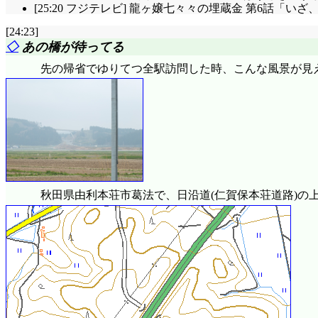
[25:20 フジテレビ] 龍ヶ嬢七々々の埋蔵金 第6話「いざ
[24:23]
◇
あの橋が待ってる
先の帰省でゆりてつ全駅訪問した時、こんな風景が見
秋田県由利本荘市葛法で、日沿道(仁賀保本荘道路)の