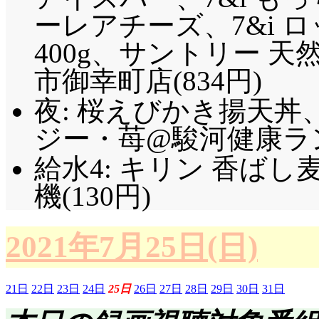
ーレアチーズ、7&i 
400g、サントリー 天
市御幸町店(834円)
夜: 桜えびかき揚天
ジー・苺@駿河健康ランド
給水4: キリン 香ば
機(130円)
2021年7月25日(日)
21日
22日
23日
24日
25日
26日
27日
28日
29日
30日
31日