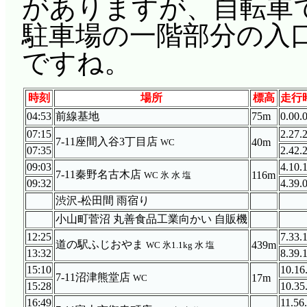
がありますが、自転車
駐車場の一階部分の入
ですね。
時刻
場所
標高
走行
04:53
前線基地
75m
0.00.
07:15
2.27.
7-11座間入谷3丁目店
40m
WC
07:35
2.42.
09:03
4.10.
7-11秦野名古木店
116m
WC 氷 水 塩
09:32
4.39.
渋沢-松田間 雨宿り
小山町菅沼 丸善食品工業向かい 自販機
12:25
7.33.
道の駅ふじおやま
439m
WC 氷1.1kg 水 塩
13:32
8.39.
15:10
10.16
7-11沼津熊堂店
17m
WC
15:28
10.35
16:49
11.56