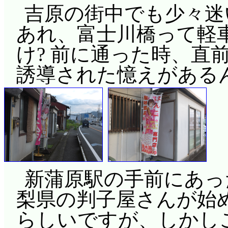
吉原の街中でも少々迷
あれ、富士川橋って軽
け? 前に通った時、直
誘導された憶えがある
新蒲原駅の手前にあっ
梨県の判子屋さんが始
らしいですが、しかしこ