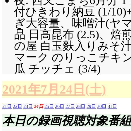
夜: 西又こまち6月分 1 
付ひきわり納豆 (1/10)
ぎ大容量、味噌汁(ヤマキ
品 日高昆布 (2.5)
の屋 白玉麩入りみそ汁の
マーク のりっこチキン 
瓜 チッチェ (3/4)
2021年7月24日(土)
21日
22日
23日
24日
25日
26日
27日
28日
29日
30日
31日
本日の録画視聴対象番