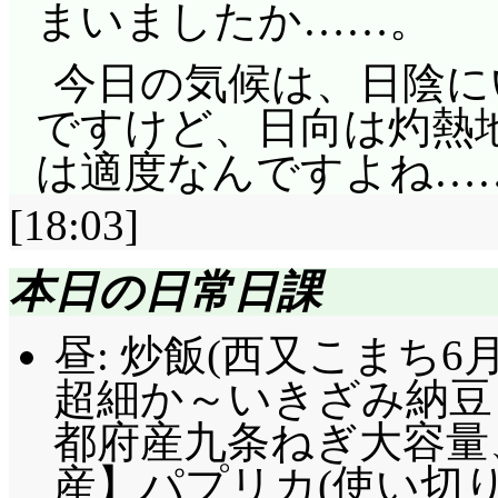
まいましたか……。
今日の気候は、日陰に
ですけど、日向は灼熱
は適度なんですよね…
[18:03]
本日の日常日課
昼: 炒飯(西又こまち6月
超細か～いきざみ納豆 (
都府産九条ねぎ大容量
産】パプリカ(使い切