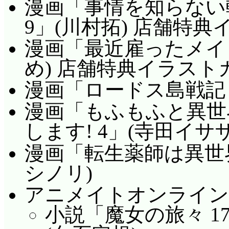
漫画「事情を知らない
9」(川村拓) 店舗特
漫画「最近雇ったメイド
め) 店舗特典イラスト
漫画「ロードス島戦記 誓
漫画「もふもふと異世
します! 4」(寺田イサザ
漫画「転生薬師は異世界
シノリ)
アニメイトオンライン
小説「魔女の旅々 1