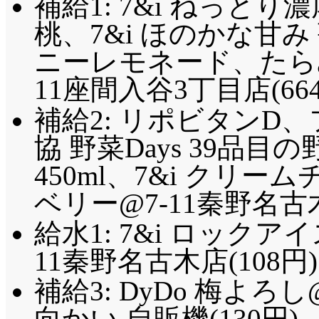
補給1: 7&i ねっと
桃、7&i ほのかな甘
ニーレモネード、たらみ
11座間入谷3丁目店(66
補給2: リポビタンD、
協 野菜Days 39品目
450ml、7&i クリ
ベリー@7-11秦野名古木
給水1: 7&i ロックア
11秦野名古木店(108円)
補給3: DyDo 梅よ
向かい 自販機(130円)