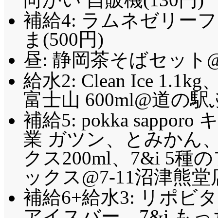
補給4: ラムネゼリー
ま(500円)
昼: 静岡茶そばセット@
給水2: Clean Ice 1.
富士山 600ml@道の駅
補給5: pokka sapp
業 ガツン、とみかん、7
クス200ml、7&i 
ックス@7-11沼津熊堂店
補給6+給水3: リポ
アイスバー、7&i も