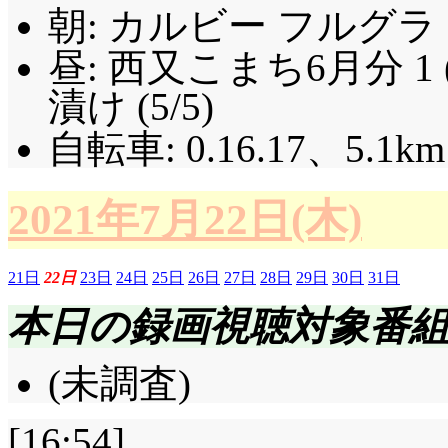
朝: カルビー フルグラ (
昼: 西又こまち6月分 1
漬け (5/5)
自転車: 0.16.17、5.1km
2021年7月22日(木)
21日
22日
23日
24日
25日
26日
27日
28日
29日
30日
31日
本日の録画視聴対象番
(未調査)
[16:54]