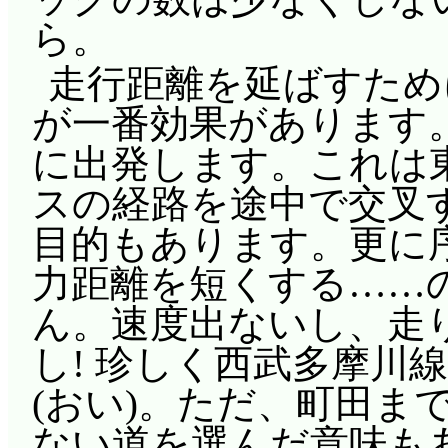
ら。
走行距離を延ばすため
が一番効果があります
に出発します。これは
スの経路を途中で交叉
目的もあります。更に
力距離を短くする……
ん。速度出ないし、走
し! 珍しく西武多摩川
(おい)。ただ、町田ま
ない道を選んだ意味も