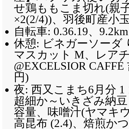
せ鶏ももこま切れ(親子
×2(2/4))、羽後町産小玉
自転車: 0.36.19、9.2km
休憩: ビネガーソーダ
マスカット M、レア
@EXCELSIOR CAF
円)
夜: 西又こまち6月分 1 1
超細か～いきざみ納豆 (
容量、味噌汁(ヤマキウ 
高昆布 (2.4)、焙煎