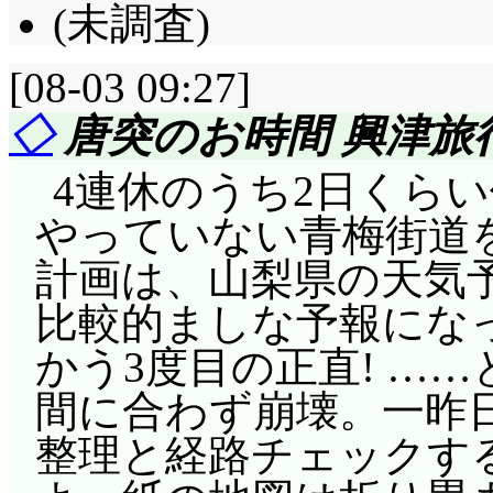
(未調査)
[08-03 09:27]
◇
唐突のお時間 興津旅行
4連休のうち2日くら
やっていない青梅街道を
計画は、山梨県の天気
比較的ましな予報にな
かう3度目の正直! …
間に合わず崩壊。一昨
整理と経路チェックす