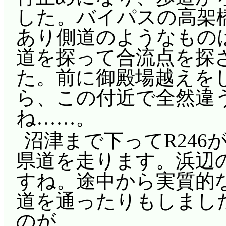
した。バイパスの高架
あり側道のようなもの
道を探って合流点を探
た。前に御殿場越えを
ら、この付近で全然違
ね……。
沼津まで下ってR24
県道を走ります。浜辺
すね。途中から実質的
道を通ったりもしまし
のが、