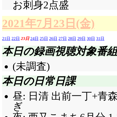
お刺身2点盛
2021年7月23日(金)
21日
22日
23日
24日
25日
26日
27日
28日
29日
30日
31日
本日の録画視聴対象番
(未調査)
本日の日常日課
昼: 日清 出前一丁+
ぎ