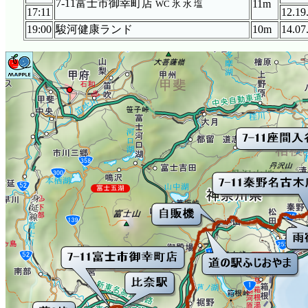
7-11富士市御幸町店
11m
WC 氷 水 塩
17:11
12.19
19:00
駿河健康ランド
10m
14.07