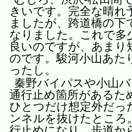
きいです。完全な晴れ
ましたが、跨道橋の下
なりました。これで多
良いのですが、あまり
のです。駿河小山あた
ったし。
秦野バイパスや小山バ
通行止め箇所があるた
ひとつだけ想定外だっ
ンネルを抜けたところ
行止めになり、歩道か