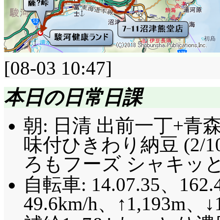
[08-03 10:47]
本日の日常日課
朝: 日清 出前一丁+
味付ひきわり納豆 (2/
ろもフーズ シャキッと
自転車: 14.07.35、162.
49.6km/h、↑1,193m、↓