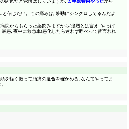
ノの病気だと覚悟はしていますが,
去年癒着術やった
から
…と信じたい。この痛みは, 鼓動にシンクロしてるんだよ
ら病院からもらった薬飲みますから(強烈とは言え, やっぱ
最悪, 夜中に救急車(悪化したら迷わず呼べって昔言われ
 頭を軽く振って頭痛の度合を確かめる, なんてやってま
に。