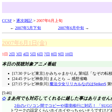
CCSF
>
逐次雑記
>
2007年6月上旬
2007年5月下旬
2007年6月中旬
2007年6月1日(金)
1日
2日
3日
4日
5日
6日
7日
8日
9日
10日
本日の視聴対象アニメ番組
[17:30 テレビ東京] かみちゃまかりん 第9話「なぞ
[24:45 テレビ神奈川] まんとら → 感想省略
[27:15 テレビ神奈川]
魔法少女リリカルなのはStrikerS
第
[5:46]
◇
まあ何でも対応してくれるに越した事はありません
2台のパソコン間でコピーや環境移行に対応！ 「SUGOI C
トワークの設定くらいホイホイやっちゃいそうですけどね。