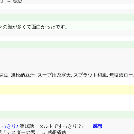
」 → 感想
。久々の顔が多くて面白かったです。
納豆, 旭松納豆汁+スープ用糸寒天, スプラウト和風, 無塩漬ロー
すっきり♪
第10話「タルトですっきり!?」 →
感想
10話「デスダーの恋」 → 感想省略