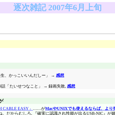
逐次雑記 2007年6月上旬
の転校生、かっこいいんだしー」 →
感想
9話「たいせつなこと」 → 録画失敗,
感想
が
ABLE EASY」
……が
MacやUNIXでも使えるならば、よ
だからむしろ, 『確実に認識され性能が出るUSB-NIC』が嬉