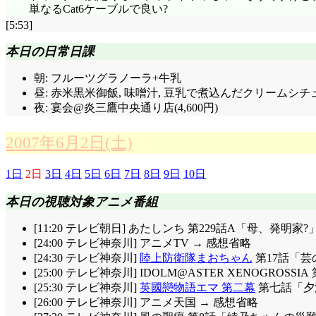
単なるCat6ケーブルで良い?
[5:53]
本日の日常日課
朝: フルーツグラノーラ+牛乳
昼: 赤米黒米御飯, 味噌汁, 豆乳で煮込んだクリームシチュ
夜: 宴会@炎三鷹中央通り店(4,600円)
2007年6月2日(土)
1日
2日
3日
4日
5日
6日
7日
8日
9日
10日
本日の視聴対象アニメ番組
[11:20 テレビ朝日] あたしンち 第229話A「母、発明家?
[24:00 テレビ神奈川] アニメTV → 感想省略
[24:30 テレビ神奈川]
陸上防衛隊まおちゃん
第17話「芸
[25:00 テレビ神奈川] IDOLM@ASTER XENOGROSS
[25:30 テレビ神奈川]
英國戀物語エマ 第二幕
第七話「夕波
[26:00 テレビ神奈川] アニメ天国 → 感想省略