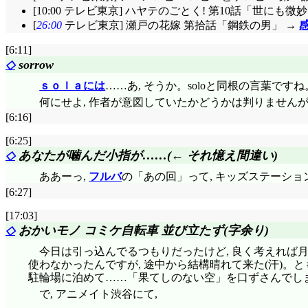
[10:00 テレビ東京] ハヤテのごとく! 第10話「世
[
26:00
テレビ東京] 瀬戸の花嫁 第拾話「鋼鉄の男」 →
[6:11]
◇
sorrow
ｓｏｌａには
……あ, そうか。soloと同根の言葉で
何にせよ, 作者が意図していたかどうかは判りません
[6:16]
[6:25]
◇
あなたが噛んだ小指が……(← それ憶え間違い)
ああーっ,
フルバ
の「あの回」って, キッズステーショ
[6:27]
[17:03]
◇
おかいモノ コミケ自転車 並び立たず(字余り)
今日は引っ込んでるつもりだったけど, 良く考えれば
使わなかったんですが, 途中から結構晴れて来た(汗)。
駐輪場に泊めて……「果てしのない空」を口ずさんでしまいそ
で, アニメイト渋谷にて,