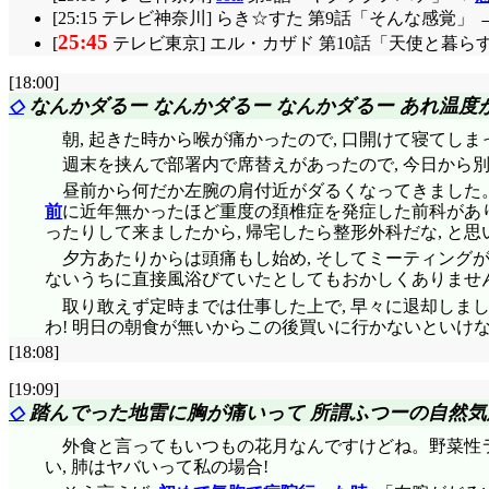
[25:15 テレビ神奈川] らき☆すた 第9話「そんな感覚」 
25:45
[
テレビ東京] エル・カザド 第10話「天使と暮らす
[18:00]
◇
なんかダるー なんかダるー なんかダるー あれ温度
朝, 起きた時から喉が痛かったので, 口開けて寝てし
週末を挟んで部署内で席替えがあったので, 今日から
昼前から何だか左腕の肩付近がダるくなってきました
前
に近年無かったほど重度の頚椎症を発症した前科があ
ったりして来ましたから, 帰宅したら整形外科だな, と
夕方あたりからは頭痛もし始め, そしてミーティングが
ないうちに直接風浴びていたとしてもおかしくありませ
取り敢えず定時までは仕事した上で, 早々に退却しまし
わ! 明日の朝食が無いからこの後買いに行かないといけな
[18:08]
[19:09]
◇
踏んでった地雷に胸が痛いって 所謂ふつーの自然気
外食と言ってもいつもの花月なんですけどね。野菜性ラー
い, 肺はヤバいって私の場合!