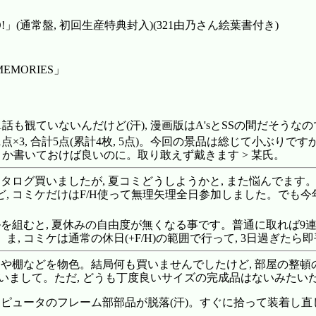
」(通常盤, 初回生産特典封入)(321由乃さん絵葉書付き)
MEMORIES」
も観ていないんだけど(汗), 漫画版はA'sとSSの間だそうな
1点×3, 合計5点(累計4枚, 5点)。今回の景品は総じて小ぶり
」とか書いておけば良いのに。取り敢えず戴きます > 某氏。
ログ買いましたが, 夏コミどうしようかと, また悩んでます。今
, コミケだけはF/H使って無理矢理全日参加しました。でも
を組むと, 夏休みの自由度が無くなる事です。普通に取れば9連
コミケは通常の休日(+F/H)の範囲で行って, 3日過ぎたら即平
棚などを物色。結局何も買いませんでしたけど, 部屋の整頓の新た
いまして。ただ, どうも丁度良いサイズの完成品はないみたい
ピュータのフレーム部部品が脱落(汗)。すぐに拾って装着し直し