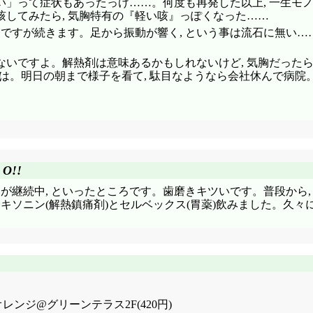
るい」って症状もあったっけ……。何度も再発した以上, 一生モ
 咳してみたら, 気胸特有の『軽い咳』っぽくなった……
つですが続きます。足から振動が響く, という事は流石に無い…
味ないですよ。解熱剤は意味あるかもしれないけど, 気胸だった
は。明日の朝まで様子を看て, 駄目なようなら会社休んで病院。
O!!
が継続中, といったところです。歯磨きキツいです。普段から,
キソニン(解熱鎮痛剤)とセルベックス(胃薬)飲みました。久々
オレンジ@グリーンテラス2F(420円)