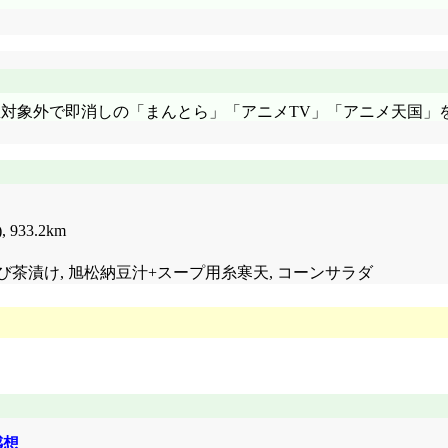
想対象外で即消しの「まんとら」「アニメTV」「アニメ天国」
, 933.2km
さび茶漬け, 旭松納豆汁+スープ用糸寒天, コーンサラダ
感想