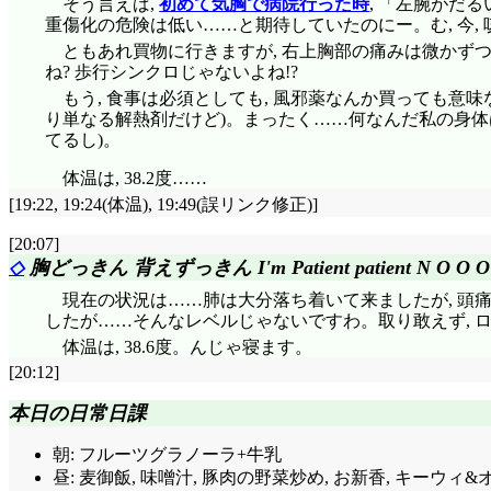
そう言えば,
初めて気胸で病院行った時
, 「左腕がだ
重傷化の危険は低い……と期待していたのにー。む, 今,
ともあれ買物に行きますが, 右上胸部の痛みは微かず
ね? 歩行シンクロじゃないよね!?
もう, 食事は必須としても, 風邪薬なんか買っても意
り単なる解熱剤だけど)。まったく……何なんだ私の身体
てるし)。
体温は, 38.2度……
[19:22, 19:24(体温), 19:49(誤リンク修正)]
[20:07]
◇
胸どっきん 背えずっきん I'm Patient patient N O O O 
現在の状況は……肺は大分落ち着いて来ましたが, 頭痛
したが……そんなレベルじゃないですわ。取り敢えず, ロ
体温は, 38.6度。んじゃ寝ます。
[20:12]
本日の日常日課
朝: フルーツグラノーラ+牛乳
昼: 麦御飯, 味噌汁, 豚肉の野菜炒め, お新香, キーウィ&