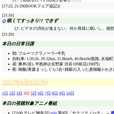
[17:22, 21:29(BOOKフェア追記)]
[21:16]
◇
眠くてすっきり!? できず
び, ビデオの消化が進まない。何か異様に眠いし。感
[21:20]
本日の日常日課
朝: フルーツグラノーラ+牛乳
自転車: 1:20:26, 29.32km
, 21.8km/h, 46.8km/h(復路, 永福町)
昼: 豚丼(並), 半熟卵@吉野家 渋谷109前店(390円)
夜: 御飯(青森まっしぐら1合+雑穀の入った麦御飯)+わ
2007年6月4日(月)
1日
2日
3日
4日
5日
6日
7日
8日
9日
10日
本日の視聴対象アニメ番組
[23:00 テレビ神奈川]
sola
第9話「ヤクソクノハテ」 →