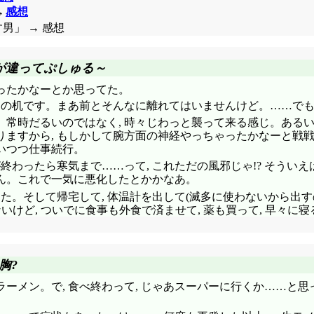
→
感想
男」 → 感想
が違ってぷしゅる～
まったかなーとか思ってた。
別の机です。まあ前とそんなに離れてはいませんけど。……でも
。常時だるいのではなく, 時々じわっと襲って来る感じ。ある
りますから, もしかして腕方面の神経やっちゃったかなーと戦
思いつつ仕事続行。
終わったら寒気まで……って, これただの風邪じゃ!? そうい
ん。これで一気に悪化したとかかなあ。
た。そして帰宅して, 体温計を出して(滅多に使わないから出す
いけど, ついでに食事も外食で済ませて, 薬も買って, 早々に
胸?
メン。で, 食べ終わって, じゃあスーパーに行くか……と思