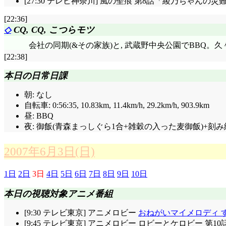
[27:30 テレビ神奈川] 風の聖痕 第8話「綾乃ちゃんの災難
[22:36]
◇
CQ, CQ, こつらモツ
会社の同期(&その家族)と, 武蔵野中央公園でBBQ
[22:38]
本日の日常日課
朝: なし
自転車: 0:56:35, 10.83km
, 11.4km/h, 29.2km/h, 903.9km
昼: BBQ
夜: 御飯(青森まっしぐら1合+雑穀の入った麦御飯)+刻み
2007年6月3日(日)
1日
2日
3日
4日
5日
6日
7日
8日
9日
10日
本日の視聴対象アニメ番組
[9:30 テレビ東京] アニメロビー
おねがいマイメロディ 
[9:45 テレビ東京] アニメロビー ロビーとケロビー 第