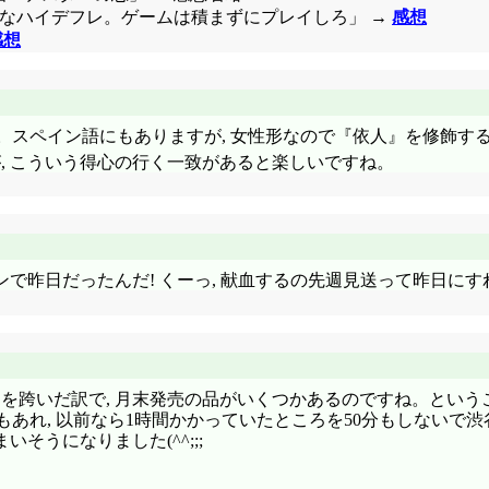
にも微妙なハイデフレ。ゲームは積まずにプレイしろ」 →
感想
感想
すね。スペイン語にもありますが, 女性形なので『依人』を修飾
が, こういう得心の行く一致があると楽しいですね。
ンで昨日だったんだ! くーっ, 献血するの先週見送って昨日にす
月を跨いだ訳で, 月末発売の品がいくつかあるのですね。という
ともあれ, 以前なら1時間かかっていたところを50分もしないで
うになりました(^^;;;