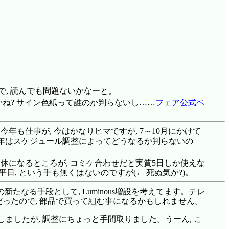
ので, 読んでも問題ないかなーと。
ですかね? サイン色紙って誰のか判らないし……
フェア公式ペ
年も仕事が, 今はかなりヒマですが, 7～10月にかけて
今年はスケジュール調整によってどうなるか判らないの
休になるところが, コミケ合わせだと実質5日しか使えな
日, という手も無くはないのですが(← 死ぬ気か?)。
なる手段として, Luminous増設を考えてます。テレ
だったので, 部品で買って組む事になるかもしれません。
ましたが, 調整にちょっと手間取りました。うーん, こ