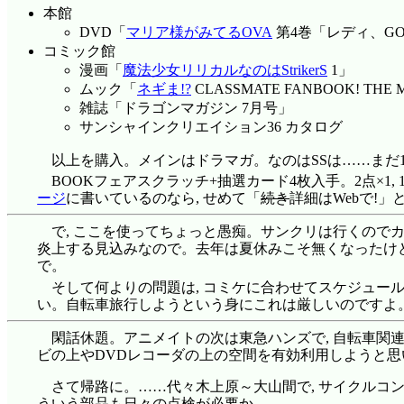
本館
DVD「
マリア様がみてるOVA
第4巻「レディ、GO!
コミック館
漫画「
魔法少女リリカルなのはStrikerS
1」
ムック「
ネギま!?
CLASSMATE FANBOOK! THE 
雑誌「ドラゴンマガジン 7月号」
サンシャインクリエイション36 カタログ
以上を購入。メインはドラマガ。なのはSSは……まだ1話
BOOKフェアスクラッチ+抽選カード4枚入手。2点×1, 
ージ
に書いているのなら, せめて「
続き
詳細はWebで!
で, ここを使ってちょっと愚痴。サンクリは行くのでカタ
炎上する見込みなので。去年は夏休みこそ無くなったけど
で。
そして何よりの問題は, コミケに合わせてスケジュール
い。自転車旅行しようという身にこれは厳しいのですよ。ま, 
閑話休題。アニメイトの次は東急ハンズで, 自転車関連や
ビの上やDVDレコーダの上の空間を有効利用しようと思
さて帰路に。……代々木上原～大山間で, サイクルコン
ういう部品も日々の点検が必要か……。