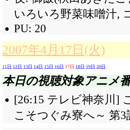
ないと思ったら, 召
いろいろ野菜味噌汁, 
ね。いやあ, 真菜に
というのは苦痛ですな
PU: 20
ルフですっきり!? ど
2007年4月17日(火)
ーいコロリ, はナシ
法の事, みんな知って
11日
12日
13日
14日
15日
16日
17日
18日
19日
20日
りましたか(^^;;;
本日の視聴対象アニメ
ついでにロビケロ: 
[26:15 テレビ神奈
ノストラダムス?(^^;;;
こそつぐみ寮へ～ 第3