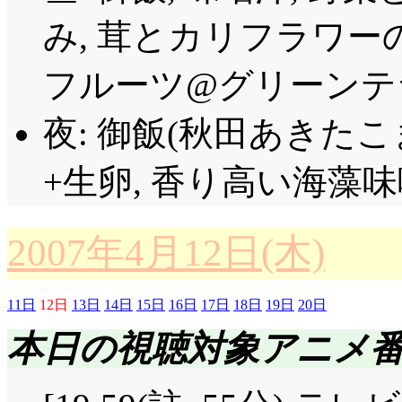
み, 茸とカリフラワー
フルーツ@グリーンテラス
夜: 御飯(秋田あきたこ
+生卵, 香り高い海藻味
2007年4月12日(木)
11日
12日
13日
14日
15日
16日
17日
18日
19日
20日
本日の視聴対象アニメ