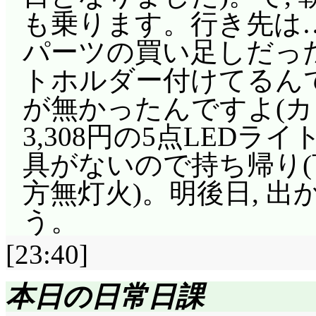
も乗ります。行き先は
パーツの買い足しだった
トホルダー付けてるんで
が無かったんですよ(カ
3,308円の5点LED
具がないので持ち帰り(
方無灯火)。明後日, 
う。
[23:40]
本日の日常日課