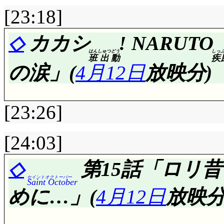
3週間前まで負け犬やって
[23:18]
弁当に黒音符憑依……
評価……☆☆☆(前回比: 
◇
カカシ
! NARUTO
アリさ, お嬢ちゃ～ん
はん
しゅつ
どう
しっ
班
出
動
疾
いやまあ, 録画失敗
の涙」(
4月12日
放映分)
か(^^;;; 伝法なタコ
んですが……スペシャ
さん歌ィンナー。辛口
場合の被害が激しいで
[23:26]
され, 食卓・バクか
ったんですか?
ならないゾナ～!」犬も
[24:03]
カンタロウじゃ北風小僧だ
け犬を卒業した駆は食
評価……☆☆☆☆☆(前回比:
◇
第15話「ロリ昔
クロウ, サソリは速
場合, 味より量の方が問題
セイントオクトーバー
Saint October
デイダラの標的が我愛
と判って相手したんで
めに…」(
4月12日
放映分
とかの後日譚が想像で
ルトって事なんでしょ
ロウの手に渡るまで何