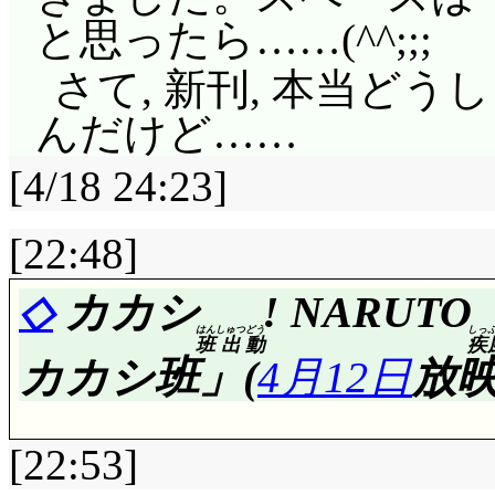
らゆる意味でスゴい作
と思ったら……(^^;;;
さて, 今回は江夏脚本
さて, 新刊, 本当ど
なあ。美紀ポエムが出るか
んだけど……
「ラブリーお弁当」っ
[4/18 24:23]
もありません。作画も
[22:48]
す。
ああ, 2年間ずっと
◇
カカシ
! NARUTO
はん
しゅつ
どう
しっ
たしね(^^;;; 「畑
班
出
動
疾
カカシ班」(
4月12日
放映
あ。スイーツ対決とか
し。突然そんなの始め
[22:53]
が……駆に後輩のファン