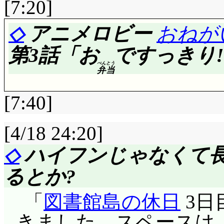
[7:20]
◇
アニメロビー
おねが
第3話「お
ですっきり!
べん
とう
弁
当
[7:40]
[4/18 24:20]
◇
ハイフンじゃなくて
評価……☆☆☆(前回比: -1
るとか?
なんか実写パートも楽し
「
図書館島の休日
3日
毎回, 冒頭でバクす
きました。スペースは「