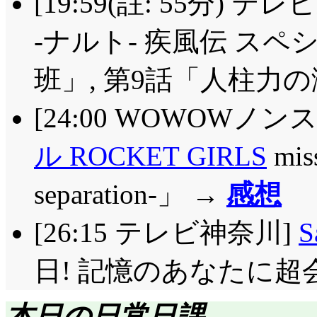
[19:59(註: 55分) 
-ナルト- 疾風伝 ス
班」, 第9話「人柱力の
[24:00 WOWOWノ
ル ROCKET GIRLS
mi
separation-」 →
感想
[26:15 テレビ神奈川]
S
日! 記憶のあなたに超
本日の日常日課