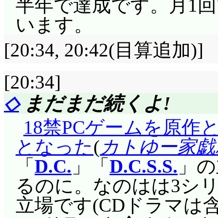
半年で達成です。月1回
ラ玉。これを集めれば
います。
……集めるとヤバい気がし
陛下, tvkのそんぽ24の
[20:34, 20:42(目算追加)]
対するにクロミの側は
[20:34]
メロの妨害をして, 
◇
まだまだ続くよ!
化させてムカムカ玉を
食われたけど, そう
18禁PCゲームを原作
しかも姉まで登場……
となった
(
カトゆー家戯れ
ゃ? 何にせよ, こっ
「
D.C.
」「
D.C.S.S.
」の
がしますな。ルミちゃ
るのに。なのはは3シリ
裏がこういう物だって
立場です(CDドラマは含