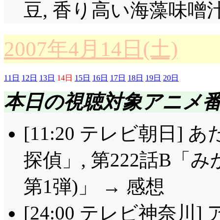
豆, 香り高い海藻味噌
2007年4月14日(土)
11日
12日
13日
14日
15日
16日
17日
18日
19日
20日
本日の視聴対象アニメ
[11:20 テレビ朝日]
探偵」, 第222話B「
第1弾)」 → 感想