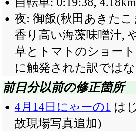
自転車: 0:19:38, 4.18km
夜: 御飯(秋田あきたこ
香り高い海藻味噌汁, 
草とトマトのショート
に触発された訳ではなく
前日分以前の修正箇所
4月14日にゃーの1
はじ
故現場写真追加)