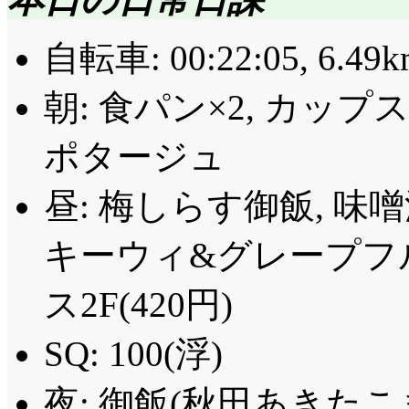
自転車: 00:22:05, 6.49k
朝: 食パン×2, カッ
ポタージュ
昼: 梅しらす御飯, 味噌
キーウィ&グレープフ
ス2F(420円)
SQ: 100(浮)
夜: 御飯(秋田あきたこ