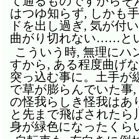
て通るものですからそ
はつゆ知らず, しかも
ドを出し過ぎ, 気が付
曲がり切れない……と
こういう時, 無理に
すから, ある程度曲げ
突っ込む事に。土手が緩
で草が膨らんでいた事,
の怪我らしき怪我はあ
と先まで飛ばされたら
身が緑色になったくらい(^