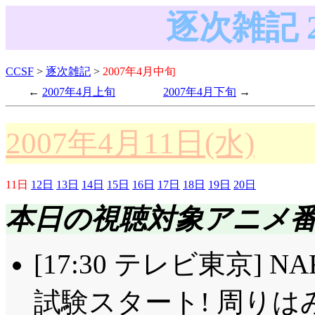
逐次雑記 
CCSF
>
逐次雑記
>
2007年4月中旬
2007年4月上旬
2007年4月下旬
2007年4月11日(水)
11日
12日
13日
14日
15日
16日
17日
18日
19日
20日
本日の視聴対象アニメ
[17:30 テレビ東京] N
試験スタート! 周りは