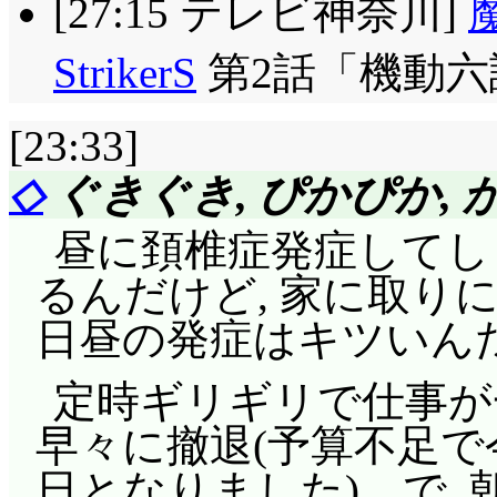
[27:15 テレビ神奈川]
StrikerS
第2話「機動六
[23:33]
◇
ぐきぐき, ぴかぴか,
昼に頚椎症発症してし
るんだけど, 家に取り
日昼の発症はキツいん
定時ギリギリで仕事が
早々に撤退(予算不足
日となりました)。で, 