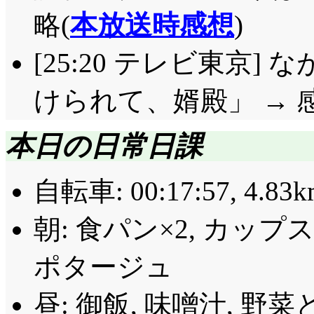
略(
本放送時感想
)
[25:20 テレビ東京]
けられて、婿殿」 → 
本日の日常日課
自転車: 00:17:57, 4.83k
朝: 食パン×2, カッ
ポタージュ
昼: 御飯, 味噌汁, 