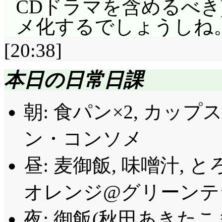
CDドラマを含めるべき)
あ, やっぱり, タイトル
メ化するでしょうしね
マイメロ化……前に夢
たりしてたけど, 今
[20:38]
いのかねえ……」またこれ
本日の日常日課
ら, 今期のマイメロ
た。餌マイメロにルパ
朝: 食パン×2, カッ
った白山を……歌達はマイ
ン・コンソメ
「夢の中で綺麗なお花
昼: 麦御飯, 味噌汁, 
にも見せたかったなー♪
からそこまで行っちゃったんか
オレンジ@グリーンテラス
本日のばっちりにっこり
夜: 御飯(秋田あきたこ