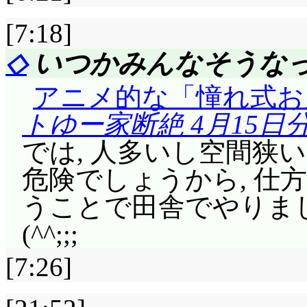
[7:18]
◇
いつかみんなそうな
アニメ的な「憧れ式お
トゆー家断絶 4月15日
では, 人多いし空間狭
危険でしょうから, 仕
うことで田舎でやりまし
(^^;;;
[7:26]