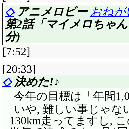
◇
アニメロビー
おねが
第2話「マイメロちゃん
分)
[7:52]
[20:33]
◇
決めた!♪
評価……☆☆☆☆(前回比: 
今年の目標は「年間1,0
実写パート: 本当にババ
いや, 難しい事じゃな
130km走ってますし,
ダーちゃんの残りカ