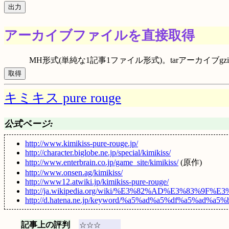
アーカイブファイルを直接取得
MH形式(単純な1記事1ファイル形式)。tarアーカイブgzip圧
キミキス pure rouge
公式ページ:
http://www.kimikiss-pure-rouge.jp/
http://character.biglobe.ne.jp/special/kimikiss/
http://www.enterbrain.co.jp/game_site/kimikiss/
(原作)
http://www.onsen.ag/kimikiss/
http://www12.atwiki.jp/kimikiss-pure-rouge/
http://ja.wikipedia.org/wiki/%E3%82%AD%E3%83%9F
http://d.hatena.ne.jp/keyword/%a5%ad%a5%df%a5%ad%a5
記事上の評判
☆☆☆