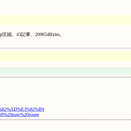
縮。43記事、209654Bytes。
%E3%82%AD%E3%82%B9
%b9%20pure%20rouge