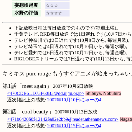
妄想喚起度
☆☆☆
水野の評価
☆☆☆☆
下記放映日程は毎日放送でのものです(毎週土曜)。
千葉テレビ, RKB毎日放送では1日遅れです(10月7日から
テレビ神奈川では2日遅れです(10月8日から, 毎週月曜)
テレビ埼玉では4日遅れです(10月10日から, 毎週水曜)。
テレビ愛知では6日遅れです(10月12日から, 毎週金曜)。
BIGLOBEストリームでは7日遅れです(10月13日から, 
キミキス pure rouge もうすぐアニメが始まっちゃ
第1話「meet again」
2007年10月6日放映
<470CDE61.D73F60B3@dd.iij4u.or.jp>
Shibuya, Nobuhiro
逐次雑記上の感想:
2007年10月10日にゃーの4
第2話「cool beauty」
2007年10月13日放映
<471b6420$0$12142$a82e2bb9@reader.athenanews.com>
Nagat
逐次雑記上の感想:
2007年10月15日にゃーの4