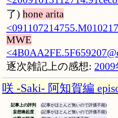
了)
hone arita
<091107214755.M0102174
MWE
<4B0AA2FE.5F659207@oc
逐次雑記上の感想:
200
咲 -Saki- 阿知賀編
epis
記事上の評判
(記事がほとんど無いので評価不能)
妄想喚起度
(記事がほとんど無いので評価不能)