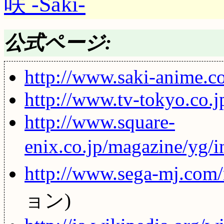
咲 -Saki-
公式ページ:
http://www.saki-anime.c
http://www.tv-tokyo.co.j
http://www.square-
enix.co.jp/magazine/yg/i
http://www.sega-mj.com/
ョン)