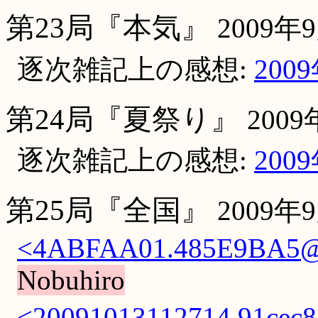
第23局『本気』
2009年
逐次雑記上の感想:
200
第24局『夏祭り』
200
逐次雑記上の感想:
200
第25局『全国』
2009年
<4ABFAA01.485E9BA5@dd
Nobuhiro
<20091013112714.91cec8