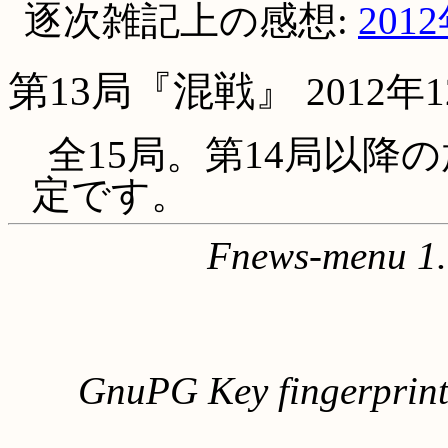
逐次雑記上の感想:
201
第13局『混戦』
2012年
全15局。第14局以降
定です。
Fnews-menu 1.
GnuPG Key fingerpri