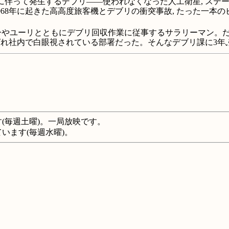
に伴って発生するデブリ――使われなくなった人工衛星, ステー
68年に起きた高高度旅客機とデブリの衝突事故, たった一本の
ィーやユーリとともにデブリ回収作業に従事するサラリーマン。だ
れ社内で白眼視されている部署だった。そんなデブリ課に3年
す(毎週土曜)。一局放映です。
ています(毎週水曜)。