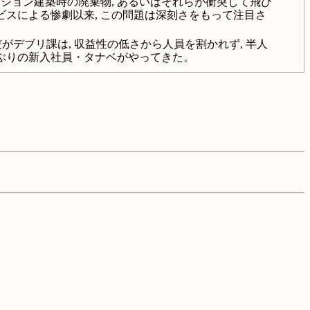
ション建築時の廃棄物, あるいはそれらが衝突して飛び
ビスによる惨劇以来, この問題は深刻さをもって注目さ
がデブリ課は, 収益性の低さから人員を割かれず, 半人
ぶりの新入社員・タナベがやってきた。