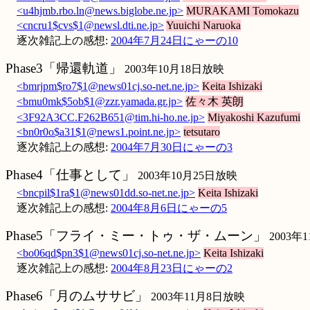
<u4hjmb.rbo.ln@news.biglobe.ne.jp>
MURAKAMI Tomokazu
<cncru1$cvs$1@newsl.dti.ne.jp>
Yuuichi Naruoka
逐次雑記上の感想:
2004年7月24日にゃーの10
Phase3「帰還軌道」
2003年10月18日放映
<bmrjpm$ro7$1@news01cj.so-net.ne.jp>
Keita Ishizaki
<bmu0mk$5ob$1@zzr.yamada.gr.jp>
佐々木 英朗
<3F92A3CC.F262B651@tim.hi-ho.ne.jp>
Miyakoshi Kazufumi
<bn0r0o$a31$1@news1.point.ne.jp>
tetsutaro
逐次雑記上の感想:
2004年7月30日にゃーの3
Phase4「仕事として」
2003年10月25日放映
<bncpil$1ra$1@news01dd.so-net.ne.jp>
Keita Ishizaki
逐次雑記上の感想:
2004年8月6日にゃーの5
Phase5「フライ・ミー・トゥ・ザ・ムーン」
2003年
<bo06qd$pn3$1@news01cj.so-net.ne.jp>
Keita Ishizaki
逐次雑記上の感想:
2004年8月23日にゃーの2
Phase6「月のムササビ」
2003年11月8日放映