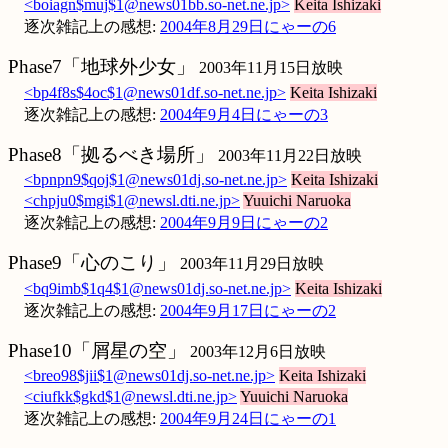
<boiagn$muj$1@news01bb.so-net.ne.jp>
Keita Ishizaki
逐次雑記上の感想:
2004年8月29日にゃーの6
Phase7「地球外少女」
2003年11月15日放映
<bp4f8s$4oc$1@news01df.so-net.ne.jp>
Keita Ishizaki
逐次雑記上の感想:
2004年9月4日にゃーの3
Phase8「拠るべき場所」
2003年11月22日放映
<bpnpn9$qoj$1@news01dj.so-net.ne.jp>
Keita Ishizaki
<chpju0$mgi$1@newsl.dti.ne.jp>
Yuuichi Naruoka
逐次雑記上の感想:
2004年9月9日にゃーの2
Phase9「心のこり」
2003年11月29日放映
<bq9imb$1q4$1@news01dj.so-net.ne.jp>
Keita Ishizaki
逐次雑記上の感想:
2004年9月17日にゃーの2
Phase10「屑星の空」
2003年12月6日放映
<breo98$jii$1@news01dj.so-net.ne.jp>
Keita Ishizaki
<ciufkk$gkd$1@newsl.dti.ne.jp>
Yuuichi Naruoka
逐次雑記上の感想:
2004年9月24日にゃーの1