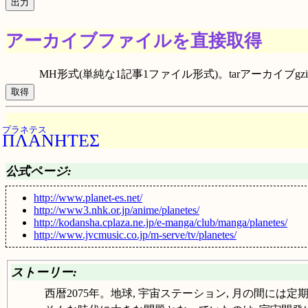
アーカイブファイルを直接取得
MH形式(単純な1記事1ファイル形式)。tarアーカイブgzip圧
プラネテス
ΠΛΑΝΗΤΕΣ
公式ページ:
http://www.planet-es.net/
http://www3.nhk.or.jp/anime/planetes/
http://kodansha.cplaza.ne.jp/e-manga/club/manga/planetes/
http://www.jvcmusic.co.jp/m-serve/tv/planetes/
ストーリー:
西暦2075年。地球, 宇宙ステーション, 月の間に