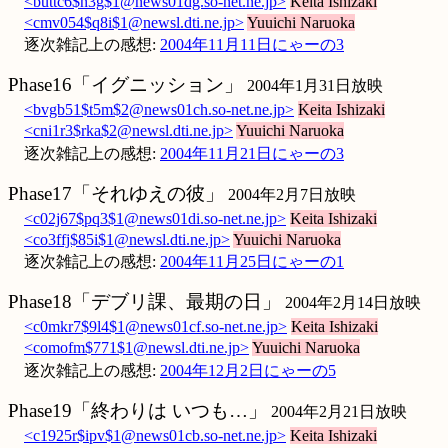
<buttc6$n3g$1@news01dg.so-net.ne.jp>
Keita Ishizaki
<cmv054$q8i$1@newsl.dti.ne.jp>
Yuuichi Naruoka
逐次雑記上の感想:
2004年11月11日にゃーの3
Phase16「イグニッション」
2004年1月31日放映
<bvgb51$t5m$2@news01ch.so-net.ne.jp>
Keita Ishizaki
<cni1r3$rka$2@newsl.dti.ne.jp>
Yuuichi Naruoka
逐次雑記上の感想:
2004年11月21日にゃーの3
Phase17「それゆえの彼」
2004年2月7日放映
<c02j67$pq3$1@news01di.so-net.ne.jp>
Keita Ishizaki
<co3ffj$85i$1@newsl.dti.ne.jp>
Yuuichi Naruoka
逐次雑記上の感想:
2004年11月25日にゃーの1
Phase18「デブリ課、最期の日」
2004年2月14日放映
<c0mkr7$9l4$1@news01cf.so-net.ne.jp>
Keita Ishizaki
<comofm$771$1@newsl.dti.ne.jp>
Yuuichi Naruoka
逐次雑記上の感想:
2004年12月2日にゃーの5
Phase19「終わりは いつも…」
2004年2月21日放映
<c1925r$ipv$1@news01cb.so-net.ne.jp>
Keita Ishizaki