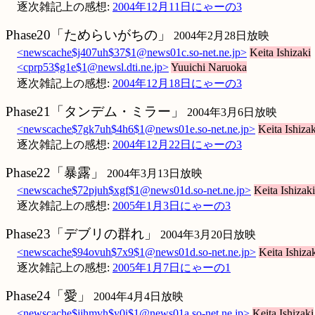
逐次雑記上の感想:
2004年12月11日にゃーの3
Phase20「ためらいがちの」
2004年2月28日放映
<newscache$j407uh$37$1@news01c.so-net.ne.jp>
Keita Ishizaki
<cprp53$g1e$1@newsl.dti.ne.jp>
Yuuichi Naruoka
逐次雑記上の感想:
2004年12月18日にゃーの3
Phase21「タンデム・ミラー」
2004年3月6日放映
<newscache$7gk7uh$4h6$1@news01e.so-net.ne.jp>
Keita Ishizak
逐次雑記上の感想:
2004年12月22日にゃーの3
Phase22「暴露」
2004年3月13日放映
<newscache$72pjuh$xgf$1@news01d.so-net.ne.jp>
Keita Ishizaki
逐次雑記上の感想:
2005年1月3日にゃーの3
Phase23「デブリの群れ」
2004年3月20日放映
<newscache$94ovuh$7x9$1@news01d.so-net.ne.jp>
Keita Ishiza
逐次雑記上の感想:
2005年1月7日にゃーの1
Phase24「愛」
2004年4月4日放映
<newscache$jjhmvh$y0i$1@news01a.so-net.ne.jp>
Keita Ishizaki