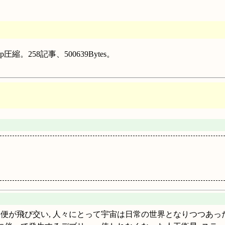
縮。258記事、500639Bytes。
は定期便が飛び交い, 人々にとって宇宙は日常の世界となりつつあっ