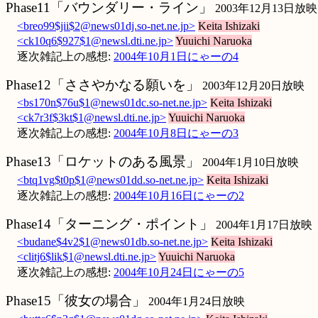
Phase11「バウンダリー・ライン」
2003年12月13日放映
<breo99$jii$2@news01dj.so-net.ne.jp>
Keita Ishizaki
<ck10q6$927$1@newsl.dti.ne.jp>
Yuuichi Naruoka
逐次雑記上の感想:
2004年10月1日にゃーの4
Phase12「ささやかなる願いを」
2003年12月20日放映
<bs170n$76u$1@news01dc.so-net.ne.jp>
Keita Ishizaki
<ck7r3f$3kt$1@newsl.dti.ne.jp>
Yuuichi Naruoka
逐次雑記上の感想:
2004年10月8日にゃーの3
Phase13「ロケットのある風景」
2004年1月10日放映
<btq1vg$t0p$1@news01dd.so-net.ne.jp>
Keita Ishizaki
逐次雑記上の感想:
2004年10月16日にゃーの2
Phase14「ターニング・ポイント」
2004年1月17日放映
<budane$4v2$1@news01db.so-net.ne.jp>
Keita Ishizaki
<clitj6$lik$1@newsl.dti.ne.jp>
Yuuichi Naruoka
逐次雑記上の感想:
2004年10月24日にゃーの5
Phase15「彼女の場合」
2004年1月24日放映