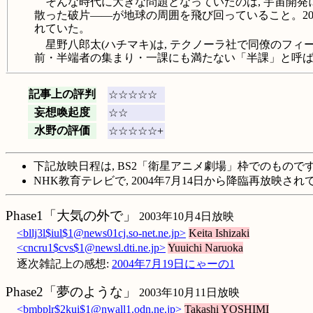
そんな時代に大きな問題となっていたのは, 宇宙開発
散った破片――が地球の周囲を飛び回っていること。20
れていた。
星野八郎太(ハチマキ)は, テクノーラ社で同僚のフ
前・半端者の集まり・一課にも満たない「半課」と呼ば
記事上の評判
☆☆☆☆☆
妄想喚起度
☆☆
水野の評価
☆☆☆☆☆+
下記放映日程は, BS2「衛星アニメ劇場」枠でのもので
NHK教育テレビで, 2004年7月14日から降臨再放映され
Phase1「大気の外で」
2003年10月4日放映
<bllj3l$iul$1@news01cj.so-net.ne.jp>
Keita Ishizaki
<cncru1$cvs$1@newsl.dti.ne.jp>
Yuuichi Naruoka
逐次雑記上の感想:
2004年7月19日にゃーの1
Phase2「夢のような」
2003年10月11日放映
<bmbplr$2kui$1@nwall1.odn.ne.jp>
Takashi YOSHIMI