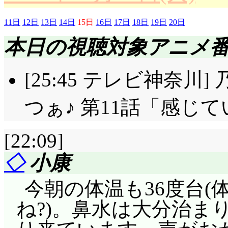
純夏の妄想は「練習
よ。
員くりむを見る(^^;;;
11日
12日
13日
14日
15日
16日
17日
18日
19日
20日
汐の現実は……鏡でし
そこに現れる真性百合
清めの塩「それが必要
本日の視聴対象アニメ
うかと)。「ねえねえキ
「はい, あの二人です!
鰯の頭が入ってなくて
とお面でも被」「お断り
[25:45 テレビ神奈
事に及ぶ場合, 少な
蒜葫「あいつは放課後
さか, アニメイトで貰
思わなきゃね。「普段
よ!?」続いて鞭「判り
つぁ♪ 第11話「感じ
の事……!?
ったのか……あたしど
ンターだったんです!
自分ではなく純夏で
[22:09]
らな……風間しか見て
制覇しながら, 悪魔城
よ純ちゃんじゃ。私よ
反省はせず, なんですね
◇
小康
よ! そして愛する人
出ないわ」(号泣)ば
では純夏に当面成長は
トロに分類されるかなあ
今朝の体温も36度台
ああの娘は? モデルの
いくつもある『プレイ
「見たよ, 昨日の」「
ね?)。鼻水は大分治ま
になったんでしょ?」
作』の一つなのです。「
で, 脅迫されている