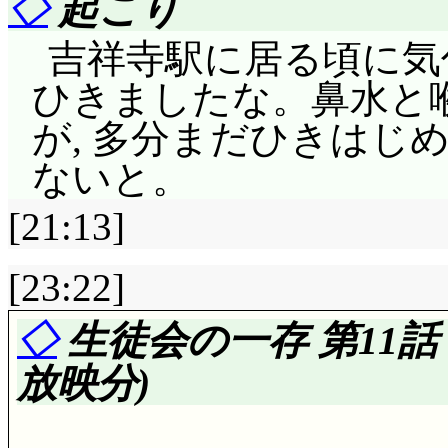
◇
起こり
吉祥寺駅に居る頃に気
ひきましたな。鼻水と
が, 多分まだひきはじ
ないと。
[21:13]
[23:22]
◇
生徒会の一存 第11
放映分)