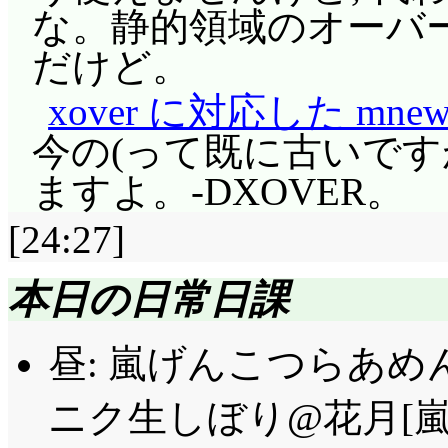
は現在時制という可能
な。静的領域のオーバ
園での出会いの時, 
だけど。
たかなあ? 深夏から
xover に対応した m
をしている変態が居る
今の(って既に古いですが
ど。
ますよ。-DXOVER。
『健康を維持するに
[24:27]
れてはいけないのよっ!
するためなら命を捨て
本日の日常日課
……というネタが昔あ
昼: 嵐げんこつらあめん
ひいた鍵は今回欠席。
通』に登校してきていた
ニク生しぼり@花月[嵐]