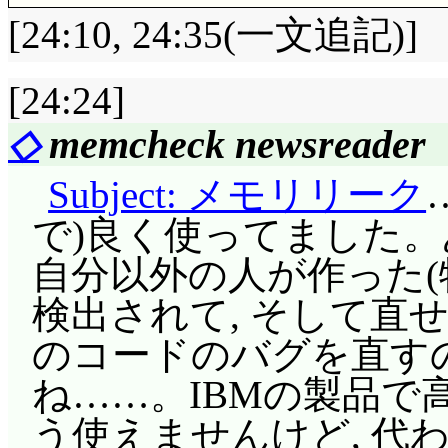
[24:10, 24:35(一文追記)]
[24:24]
評価……☆☆☆☆(前回比: 
◇
memcheck newsreader
一流の男になるための
Subject: メモリリーク
すた。』酷い(^^;;;
で)良く使ってました
れるコミュニティじゃ
自分以外の人が作った(
ロゲです」鍵は18歳未
検出されて, そして直せない
冬との出会いだったので
のコードのバグを直す
ート末との繋がりを考
ね……。IBMの製品で
は真冬の公園での出来
う使えませんけど, 代わり