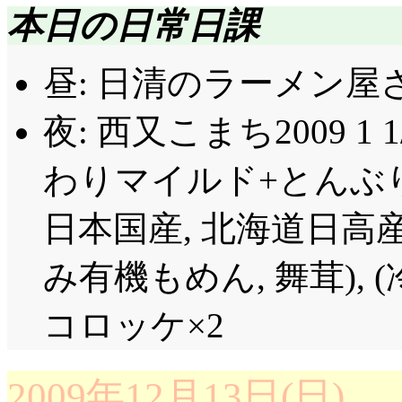
本日の日常日課
昼: 日清のラーメン屋
夜: 西又こまち2009 1 
わりマイルド+とんぶり
日本国産, 北海道日高
み有機もめん, 舞茸),
コロッケ×2
2009年12月13日(日)