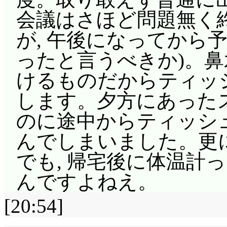
のこと良く判ってる園
会議はさほど問題無く
供達を大人しく昼寝さ
が, 午後になってから
立てている……のかな!?
ったと言うべきか)。
する代わりにパフェ食
けるものだからティッ
はいわゆる, 緩い援助
します。夕方にあったス
は止める人が居たけど
のに途中からティッシ
られない!?(^^;;;
んでしまいました。更
鍵が居なくても会議はな
でも, 帰宅後に体温計っ
「という訳で, 今日は
んですよねえ。
れがやるべき事ですって
[20:54]
たい……(^^;;; 生