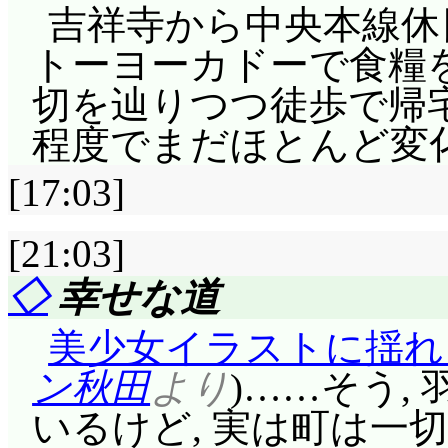
吉祥寺から中央本線休日
トーヨーカドーで食糧を
切を辿りつつ徒歩で帰宅
程度でまだほとんど変
[17:03]
[21:03]
◇
幸せな道
美少女イラストに揺れ
ン秋田
より
)……そう,
いるけど, 実は町は一