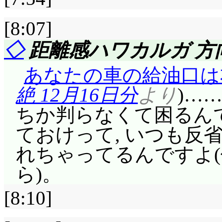
なければ。
った女子を, あれ避け
杉崎は」生徒会の外,
ない? あああ, 妄想
そしてやっぱり, リッ
[8:07]
嫌われた図書委員の先
けじゃないでしょうね,
そんなところで対抗するな
ル○ラお面は蛇足だっ
◇
距離感ハワカルガ 方
あるでしょうし, 汐
いた発言は, これが
ドレスで現れた瞬間,
い, 汐の唇の匂い。
して残っているでしょ
たくりむ, 行動に出た
あなたの車の給油口は
純夏ならやりかねん。
からも出番あるって事
ね。みんな鍵を受け入
エンドカード跡地: 今
絶 12月16日分
より
)…
「さては, あんた料
ければ, 鍵の家での
「あの……これ, 何
てる。
ちか判らなくて困るん
そーんな女の子っぽい
ょうね。ま, 私は, 
ど……。一応僕男子なの
ておけって, いつも反
もんねえ, 『暴刀村
い女の子に声掛けるよ
変態扱いされるのは…
れちゃってるんですよ
そ, 女の子らしさで売
して蛇蠍の如く嫌悪し
無理も無いけど, メ
ら)。
方任せ, ってこたあねー
るのかそんな奴?), 
のが……」「いまいち
即座に風間家爆発。「
[8:10]
して相手がなびかなか
ものヅラに戻してみよ
てのは, 誰が発明し