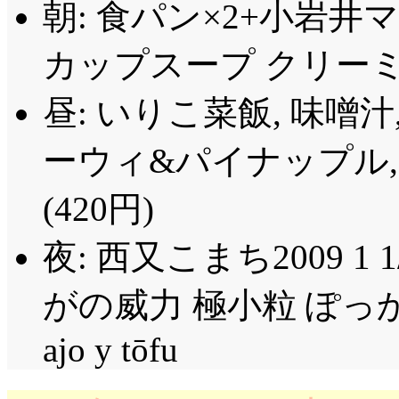
朝: 食パン×2+小岩井
思うんですが。「あた
もんね! 部活である必
夕方になってから鍵が
魔するくらい」「邪魔
んて, それだけで, 
カップスープ クリー
ノーマル(汐視点)だか
う……お母さんに怒られ
なーおい」面倒くさいか
んだけどな。少しくら
どうせ部活するなら,
絡しといてあげるから
訳で, 汐の居ぬ間に純
昼: いりこ菜飯, 味噌
恥掻いたって, 大好き
の」「……判った。やろ
て」「それ脅迫電話だよ
こ。接待する家政婦の
ーウィ&パイナップル
で, もう……」超・間の悪
女の子? 好きになる! 
は面通してないの? 縁
人(^^;;; 相当出来る
憎まれ役を買ってるよ
よ, 風間好みの可愛い女
格だという事をはっき
(420円)
感も重々承知している
前に空気を読みましょ
「……壊れた?」これ
ど。
絵&みやことの関係も
夜: 西又こまち2009 1 
ゃない瞬間なんて無い
んだろうね汐!
爆弾投下だったんでし
「一生懸命みんなと無
がの威力 極小粒 ぽっかぽ
ー, キスしてえ……」「
「そこの君! 女子部に
「勉強して」「ギャル
純夏ンちを追い出さ
気を読みましょう! そ
ajo y tōfu
りだなはっはっはっは
ころも変態なところも
押しかけられるのは構
純夏……仮想敵は骨格標本(
です本当。直接加入は
一同。つまり鍵は, 
題は……「アケミちゃ