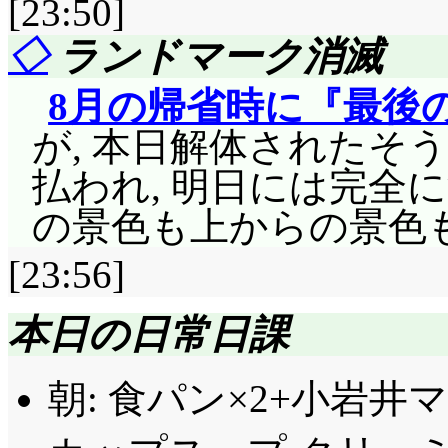
[23:50]
そうとするのは, 恋愛
るから, 危険すぎる
ゃないの?」さてさて,
◇
ランドマーク消滅
最早存在する意義を認
てる娘居るだろうし。
ト・ユニバースのミリ
今日もだらだら何もせ
なかったようですが。と
8月の帰省時に『最後
それより前だと何があ
ち上げるのが, 我が
部員として「転校生の
が, 本日解体されたそう
は道路工事だったけど
アによって社会的にも
当初の想定通りなのでし
払われ, 明日には完全
床壁天井, 本に写真に
損。
意外と普通(むしろ殺風
の景色も上からの景色
は, 台所に留まらな
んな仲良く和気藹々。
威力だったんですか爆
[23:56]
ED: 3・4枚目と最
ね」「……死んだか」
回復できませんでした
「却下」正樹, 完全に傷付
本日の日常日課
程を知らないとそう思って
ことで少しは救われて
部活としてではなく,
「別に何も無いわよ。
って『汐と二人の』思
朝: 食パン×2+小岩井
ではないかと。
ずっと, 心の中ではそ
い出とはまだ別次元の