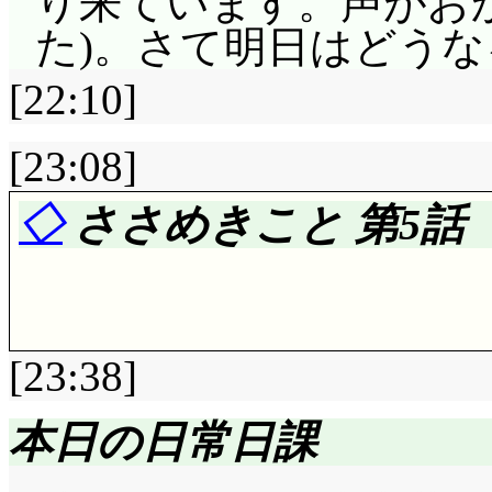
り来ています。声がお
手なら最高だけど……」
らない聖杯戦争に巻き
ら余計な情報まで晒し
た)。さて明日はどうな
たのね(^^;;; 「そう
が変わってしまいました(^
外言葉では弱いね。し
[22:10]
アケミちゃんだって可
ではなく「私達はね。
『貴女の下僕 貴女の
やっぱりちゃんと練習し
[23:08]
君。女子の女子による
に吹き込んだんですか
殺されそうな勢いです(^
部』を作らないかい!
ようとした鍵ですが,
◇
ささめきこと 第5話「fr
っては生き地獄ですな
(^^;;; そして脅迫
る『緊急任務よ杉崎。
放課後の理科室を所望
朋絵も止めないから,
れたわ。現地のエージ
を, どうするって?」
えるべきでしょうけど
を……』『杉崎, 何を
[23:38]
に丁度良い大きさでし
かかり, 全部さらけ
奴に地球を滅ぼされる
発想に悶絶する視聴者
評価……☆☆☆☆(前回比: 
ける前に音量下げれ(^^;
汐は簡単に籠絡され
本日の日常日課
標本ならともかく, 
ね……(涙)」正に, 
夕方までかかって雑務
「いーじゃんあんた