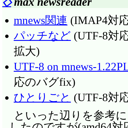
◇
max newsreader
mnews関連
(IMAP4対応, 
パッチなど
(UTF-8
拡大)
UTF-8 on mnews-1.22P
応のバグfix)
ひとりごと
(UTF-8対応
といった辺りを参考にし
したのですが(amd64