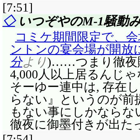
でも昨日の話でやっと判
[7:51]
じゃないかって思った
あ。見舞いに向かう春
女子部設立への道! …
全力で応援しちゃう!」
子禁制だったとしても
◇
いつぞやのM-1騒動
てみると, 4人が出く
の上に, 自分と同じ入
今日は純ちゃんのファ
し。それがこういう形
友人達。……友人じゃ
夏。写真と, その隣の
コミケ期間限定で、会
発想も無かったですよ!(^
ど純夏の正樹に対する
ていた, 鍵本人の過
張(函館)』と, どっち
ントンの宴会場が開放
誰の想いも成就しないレ
のが, 評価減点の理由
と幼馴染みだったとは
っ!)。写真を見付けて
分
より
)……つまり徹夜
面じゃなくて, アニ
てますよこれじゃ。……
会い編で描かれていた
んた小学生男子かい。
4,000人以上居るん
ら……もっと駄目か。
すな(^^;;; 演技力は
ものでしたから, 二
そーゆー連中は, 存在
兄の帰宅時刻がはっ
んだか良く判らないシ
あるけど, 脚本が無
られる事じゃなかった
らない』というのが前提
める汐と, 手伝う朋絵
た。が, これで汐が究
悪いとしか。痴女伝説
ソードが欲しいところ
もない事にしかならな
「私だけが来た日など
度や行動やキスの情感
し。
だ途中らしいですから
徹夜に御墨付きが出た
のよー」なんか, 既
ないという事に気付け
汐が何もしていない
「その二人は幸せだっ
に, 純夏がどんどん
[7:54]