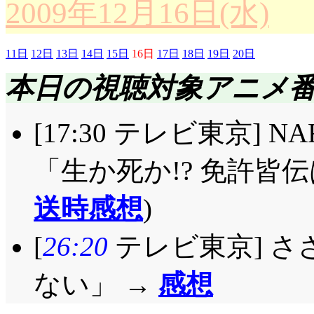
2009年12月16日(水)
教室で17:30に待ち
てるし。部活となるに
ーレベルのいずれもが
いてもそんな転校生は
し, きっと綺麗な夕
『おおっぴらに募集』
になれるタイプなんで
や, 案外, その辺に居
11日
12日
13日
14日
15日
16日
17日
18日
19日
20日
違ってない妄想に突入
ウト』あらゆる意味で大問題
ど, 連載終了してから
いていそうですね, 
本日の視聴対象アニメ
か。無関係な同級生達か
がどうこうじゃなく,
「……お見舞い, 行き
風間さんちの家庭の事
夏はどう見えているん
が最大の問題だと思い
[17:30 テレビ東京] N
んとか拒否する言い訳
活……という程ではな
ら先全部朱宮!」正樹
しての実態を持てれば
行く自分達, という
乗っている訳でも無い
「生か死か!? 免許皆伝
(^^;;;
ても認めさせる事はで
しょうな。仲良い訳じ
感じです。で, そんな
送時感想
)
そして夕刻。「ごめんね
の言い訳すら幼稚にな
残り1人をどうにかし
できる朋絵と, 叱責
で……純ちゃんの気持
詰められている証左か
[
26:20
テレビ東京] さ
カウトマン……もとい
ーん, ただの馬鹿で
(……やったー!!)「
用(^^;;; 「無茶で
『サンタ生け捕り
』
して, 今あの中では, 風
!?
ない」 →
感想
たなんて。親友失格よね
ら君が入部するかい?
るリリシアって(^^;;
夏の方がよほど馬鹿に見え