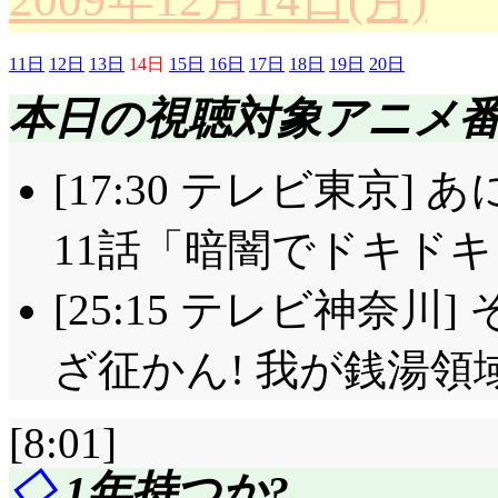
改めて次の議題は, 
場合, まず知弦のア
11日
12日
13日
14日
15日
16日
17日
18日
19日
20日
「探偵かよ!」「「…
本日の視聴対象アニメ
『会議の成立』なんですか
は, 1億円しか……『小切
[17:30 テレビ東京]
上河上郡下寿下町左近右
11話「暗闇でドキドキど
ふぇてぃっしゅ支店』
[25:15 テレビ神奈川
げたんでしょうか(^^;;;
「深夏は毎週力仕事と
ざ征かん! 我が銭湯領域
よ, 喧嘩の助っ人だ!
[8:01]
いよ」しかも実際にや
◇
1年持つか?