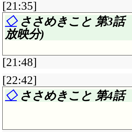
る学校はアニメ漫画小
[21:35]
んだか無いんだか判ら
◇
ささめきこと 第3話
は異様に多いと, 第1
放映分)
カちゃん一人分くらい
位!?」1クレスポとか
激違)
[21:48]
「会長さん, ぺったん
[22:42]
判子」「ならそう言っ
評価……☆☆☆☆(前回比: 
◇
ささめきこと 第4話「
こ』で認識されてたのか(
第1話に戻って来たか
事なかったりして。で
シーン。……あれ? も
だから(それもどうか
CMで入るのは第1話のシ
判らず, 置かれていた