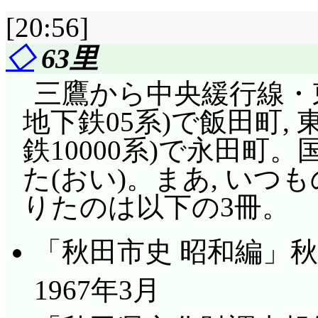
[20:56]
◇
63里
三鷹から中央緩行線・
地下鉄05系)で飯田町,
鉄10000系)で永田町
た(おい)。まあ, い
りたのは以下の3冊。
「秋田市史 昭和編」秋
1967年3月