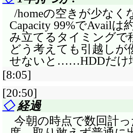
むしろ仲裁だし。野球の
球は女人禁制になってい
/homeの空きが少な
夫ですよね。プロ野球の
Capacity 99%でAvail
み立てるタイミングで
真冬の場合, アフィリエ
どう考えても引越しが優
これは雇用関係が無い
せないと……HDDだけ
いんじゃないかなあ。
ポンプやっているのは
[8:05]
うじゃなく人としてど
[20:50]
きないヤンデレblog,
◇
経過
ないのは乙種ヤンデレ
今朝の時点で数回計った
くりむの場合, 保育
度。取り敢えず普通に