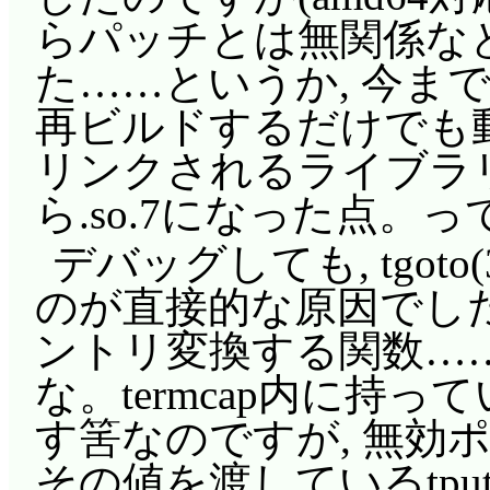
らパッチとは無関係な
た……というか, 今ま
再ビルドするだけでも
リンクされるライブラリがlib
ら.so.7になった点。って
デバッグしても, tgo
のが直接的な原因でした。te
ントリ変換する関数…
な。termcap内に持
す筈なのですが, 無効
その値を渡しているtputs