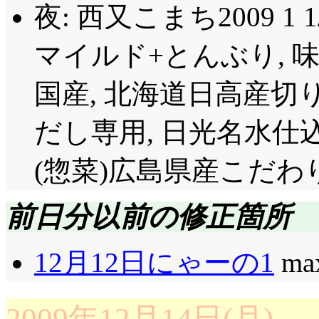
守るためなら命も賭す
夜: 西又こまち2009 1
鍵が居ない事もイベン
マイルド+とんぶり, 味
こそ真面目に『会ぎ』をし
ねえ……普通過ぎるわ
国産, 北海道日高産切
のどこに『真面目』がある
だし専用, 日光名水仕込
議題である, 学校で
(惣菜)広島県産こだ
ようじゃねえか!」ファ
師の居る学校もありますし
前日分以前の修正箇所
と会議が成立しないっ
12月12日にゃーの1
max
もそも成立してないと
も成立してなかったよね(^
2009年12月14日(月)