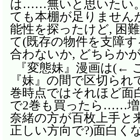
は……無いと思いたい。
ても本棚が足りませんがね
能性を探ったけど, 困
て(既存の物件を支障す
合わないか, どちらか
『変態妹』漫画は(←
『妹』の間で区切られて
巻時点ではそれほど面白
で2巻も買ったら……増殖
奈緒の方が百枚上手と来た(
正しい方向で?)面白く