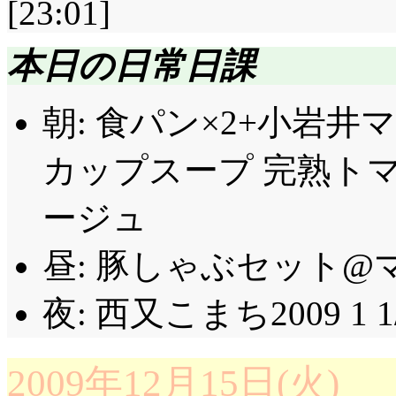
[23:01]
や……
は……たわし「『粗品 
評価……☆☆☆(前回比: -
また火が点いてしまう
本日の日常日課
いてある」「出たのか
プで探してみたら?」「
昨日のキスの相手に思
象が強いんだけど, 
朝: 食パン×2+小岩井
みたいじゃない!」本
然とか何とかじゃなく
続いてブルマ「よし警
カップスープ 完熟ト
無音もまた素晴らしい(^
合う気がしてきました。
『試作品』って書いてあ
談。「結局は普段の練
用にしていたこの形容
に, そして何故鍵が持っ
ージュ
「いざという時のため
汐, 侮れない娘……! 
書籍の類。『モテ男に
昼: 豚しゃぶセット@マル
しておけば良いのよ!
汐好みの女の子を探す
点目って, さりげな
み所満載のこの台詞に心
夜: 西又こまち2009 1 1/4(5
あのー, その写真の撮
ない方法ベスト5』「
民の伝統『乾杯の練習
思うのですが……。『
んな律義に反応してる
2009年12月15日(火)
思えば(全然違います)
れば, 汐が一番の問
ね。『ワガママな子供