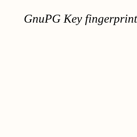
GnuPG Key fingerpri