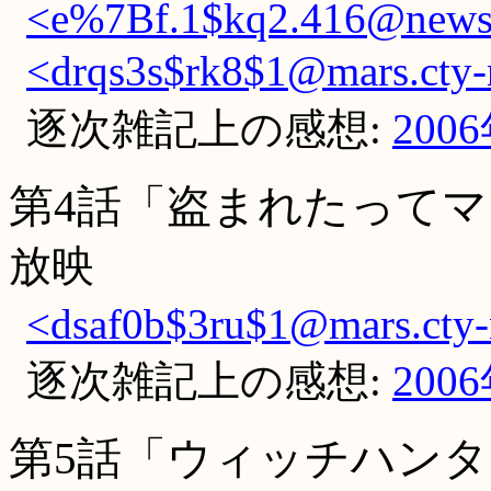
<e%7Bf.1$kq2.416@newsal
<drqs3s$rk8$1@mars.cty-n
逐次雑記上の感想:
200
第4話「盗まれたってマ
放映
<dsaf0b$3ru$1@mars.cty-n
逐次雑記上の感想:
200
第5話「ウィッチハンタ