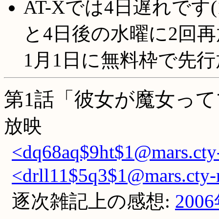
AT-Xでは4日遅れです
と4日後の水曜に2回再
1月1日に無料枠で先
第1話「彼女が魔女って
放映
<dq68aq$9ht$1@mars.cty-
<drll11$5q3$1@mars.cty-n
逐次雑記上の感想:
200