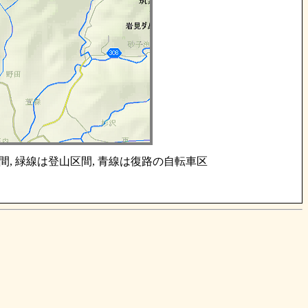
間, 緑線は登山区間, 青線は復路の自転車区