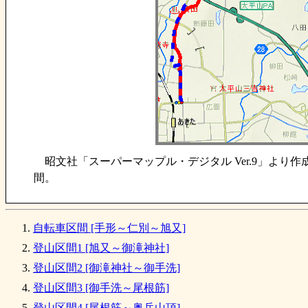
昭文社「スーパーマップル・デジタル Ver.9」より
間。
自転車区間 [手形～仁別～旭又]
登山区間1 [旭又～御滝神社]
登山区間2 [御滝神社～御手洗]
登山区間3 [御手洗～尾根筋]
登山区間4 [尾根筋～奥岳山頂]