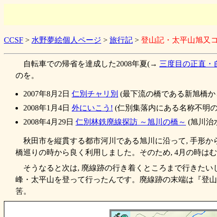
CCSF
>
水野夢絵個人ページ
>
旅行記
>
登山記・太平山旭又
自転車での帰省を達成した2008年夏(→
三度目の正直・
のを。
2007年8月2日
仁別チャリ別
(最下流の橋である新旭橋か
2008年1月4日
外にいこう!
(仁別集落内にある名称不明の橋
2008年4月29日
仁別林鉄廃線探訪 ～旭川の橋～
(旭川治
秋田市を縦貫する都市河川である旭川に沿って, 手形
橋巡りの時から良く利用しました。そのため, 4月の時は
そうなると次は, 廃線跡の行き着くところまで行きたい
峰・太平山を登って行ったんです。廃線跡の末端は『登山道』
筈。