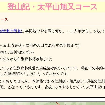
登山記・太平山旭又コース
コース
自転車で帰省!
), 本拠地でやる事は何か。……去年からこっち
ら最上流集落・仁別の入口である堂の下橋まで)
と, 旭川治水ダム)
水ダムから仁別森林博物館まで)
からずっと仁別森林鉄道の廃線跡が続いています。現在その本線格
むしろ廃線探訪のようになっていたんです。
じゃありませんか。本線格である仁別線・旭又線は, 現在の仁
となっているんです。ああ, もうやるしかない, 太平山登山! 