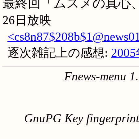
最終回「ムスメの真心
26日放映
<cs8n87$208b$1@news01.
逐次雑記上の感想:
200
Fnews-menu 1.
GnuPG Key fingerpri