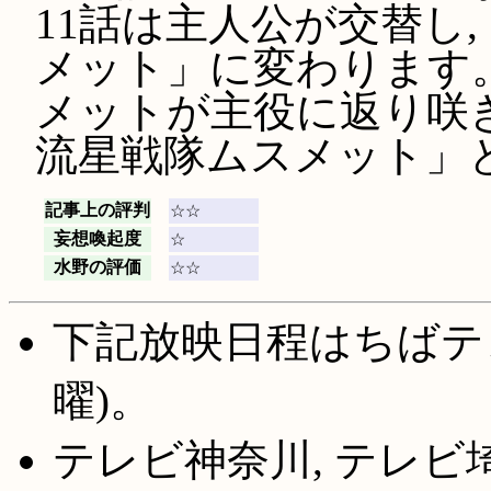
11話は主人公が交替し
メット」に変わります。
メットが主役に返り咲き
流星戦隊ムスメット」
記事上の評判
☆☆
妄想喚起度
☆
水野の評価
☆☆
下記放映日程はちばテ
曜)。
テレビ神奈川, テレビ