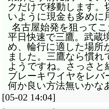
クだけで移動します。
いように現金も多めに用意
名古屋始発を狙ってこ
平日快速で三鷹。武蔵
め、輪行に適した場所
ました。三鷹なら慣れ
ようですね。さっさと
ブレーキワイヤをレバ
何か良い方法無いかなあ
[05-02 14:04]