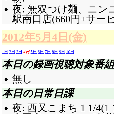
夜: 無双つけ麺、ニン
駅南口店(660円+サー
2012年5月4日(金)
1日
2日
3日
4日
5日
6日
7日
8日
9日
10日
本日の録画視聴対象番
無し
本日の日常日課
夜: 西又こまち 1 1/4(