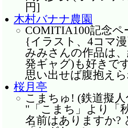
円]
木村バナナ農園
COMITIA100記
{イラスト、4コマ漫画
みみさんの作品は、
発ギャグ)も好きで
思い出せば腹抱えら
桜月亭
こまちゅ! (鉄道擬人化)
「こまち」より「
名前はありますか?