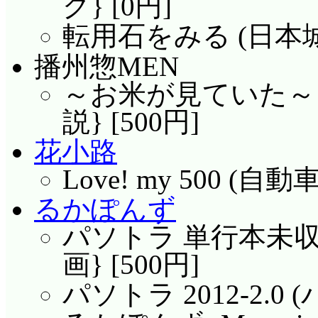
グ} [0円]
転用石をみる (日本城郭)
播州惣MEN
～お米が見ていた～ 異
説} [500円]
花小路
Love! my 500 (自動
るかぽんず
パソトラ 単行本未収録
画} [500円]
パソトラ 2012-2.0 