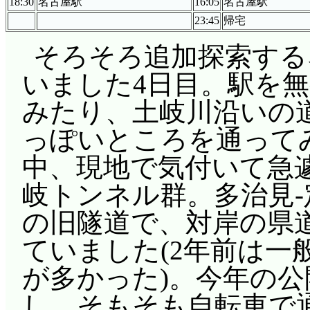
18:30
名古屋駅
16:05
名古屋駅
23:45
帰宅
そろそろ追加探索する
いました4日目。駅を
みたり、土岐川沿いの
っぽいところを通って
中、現地で気付いて急
岐トンネル群。多治見-
の旧隧道で、対岸の県
ていました(2年前は一
が多かった)。今年の
し、そもそも自転車で