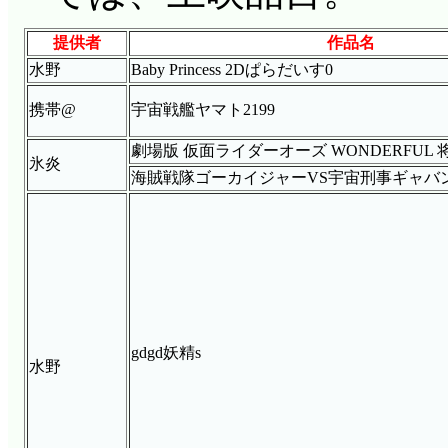
提供者
作品名
水野
Baby Princess 2Dぱらだいす0
携帯@
宇宙戦艦ヤマト2199
劇場版 仮面ライダーオーズ WONDERFUL
氷炎
海賊戦隊ゴーカイジャーVS宇宙刑事ギャバン T
gdgd妖精s
水野