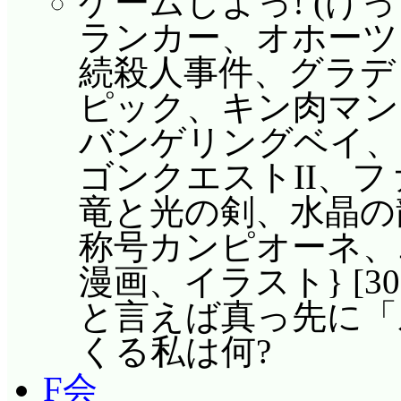
ゲームしよっ! (け
ランカー、オホーツ
続殺人事件、グラデ
ピック、キン肉マン
バンゲリングベイ、
ゴンクエストII、フ
竜と光の剣、水晶の
称号カンピオーネ、エ
漫画、イラスト} [3
と言えば真っ先に「
くる私は何?
F会