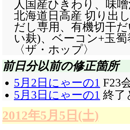
人国産ひきわり、味噌汁
北海道日高産 切り出
だし専用、有機切干だ
い麸)、ベーコン+玉
〈ザ・ホップ〉
前日分以前の修正箇所
5月2日にゃーの1
F23会
5月3日にゃーの1
終了と
2012年5月5日(土)