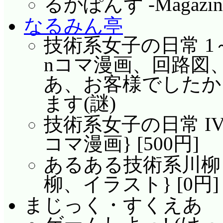
るかぽんず -Magazine
なるみん亭
技術系女子の日常 1～
nコマ漫画、回路図、Ver
あ、お客様でしたか
ます(謎)
技術系女子の日常 IV
コマ漫画} [500円]
あるある技術系川柳 そ
柳、イラスト} [0円]
まじっく・すくえあ