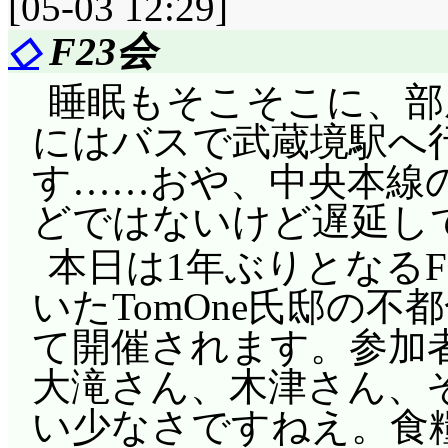
[05-03 12:29]
◇
F23会
睡眠もそこそこに、部屋
にはバスで武蔵境駅へ
す……おや、中央本線
どではないけど遅延し
本日は1年ぶりとなる
いたTomOne氏邸の
て開催されます。参加
大滝さん、木津さん、
い少なさですねえ。食