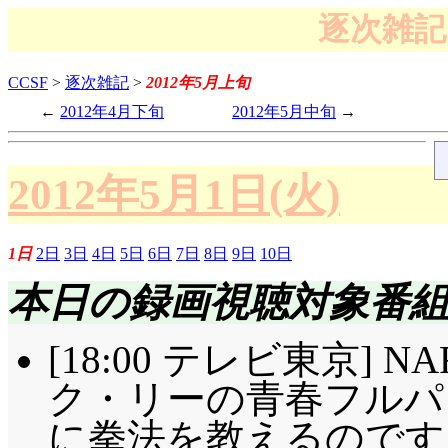
逐次雑記 
CCSF
>
逐次雑記
>
2012年5月上旬
2012年4月下旬
2012年5月中旬
2012年5月1日(火)
1日
2日
3日
4日
5日
6日
7日
8日
9日
10日
本日の録画視聴対象番
[18:00 テレビ東京] N
ク・リーの青春フルパ
に拳法を教えるのです