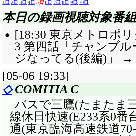
1日
2日
3日
4日
5日
6日
7日
8日
9日
10日
本日の録画視聴対象番
[18:30 東京メトロ
3 第四話「チャンプ
ジなってる(後編)」 →
[05-06 19:33]
◇
COMITIA C
バスで三鷹(たまたま
線休日快速(E233系0
通(東京臨海高速鉄道70