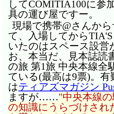
してCOMITIA100
具の運び屋ですー。
現場で携帯@さんから
て、入場してからTIA'S
いたのはスペース設営
お、本当だ、見本誌読
の旅 第1旅 中央本線全
ている(最高は9票)。
は
ティアズマガジン Pus
ますが……
中央本線の
の知識にうらづけされ