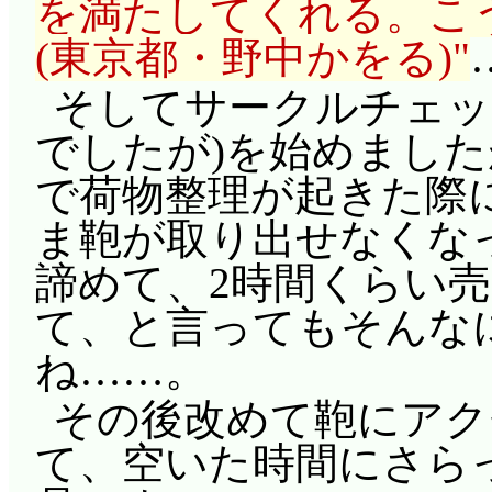
を満たしてくれる。こ
(東京都・野中かをる)
そしてサークルチェッ
でしたが)を始めまし
で荷物整理が起きた際
ま鞄が取り出せなくな
諦めて、2時間くらい
て、と言ってもそんな
ね……。
その後改めて鞄にアク
て、空いた時間にさら