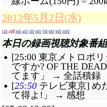
線ホーム(150円) = 200k
2012年5月2日(水)
1日
2日
3日
4日
5日
6日
7日
8日
9日
10日
本日の録画視聴対象番
[25:00 東京メトロ
ですか? OF THE D
てます」 → 全話積録
[
25:50
テレビ東京] め
て得よ!」 → 感想