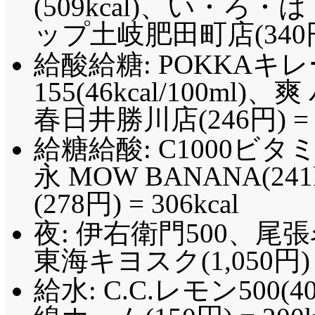
(509kcal)、い・ろ・は
ップ土岐肥田町店(340円) 
給酸給糖: POKKAキ
155(46kcal/100ml)
春日井勝川店(246円) = 3
給糖給酸: C1000ビタミ
永 MOW BANANA(24
(278円) = 306kcal
夜: 伊右衛門500、
東海キヨスク(1,050円)
給水: C.C.レモン500(4