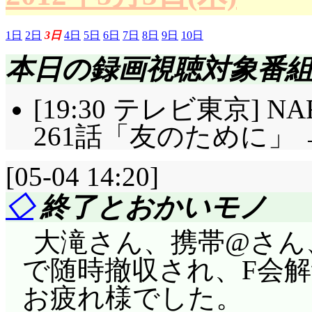
1日
2日
3日
4日
5日
6日
7日
8日
9日
10日
本日の録画視聴対象番
[19:30 テレビ東京] N
261話「友のために」 
[05-04 14:20]
◇
終了とおかいモノ
大滝さん、携帯@さん
で随時撤収され、F会
お疲れ様でした。