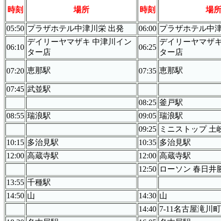
時刻
場所
時刻
場
05:50
プラザホテル中津川栄 出発
06:00
プラザホテル中津
デイリーヤマザキ 中津川イン
デイリーヤマザキ
06:10
06:25
ター店
ター店
恵那駅
恵那駅
07:20
07:35
07:45
武並駅
08:25
釜戸駅
08:55
瑞浪駅
09:05
瑞浪駅
09:25
ミニストップ 土
10:15
多治見駅
10:35
多治見駅
12:00
高蔵寺駅
12:00
高蔵寺駅
12:50
ローソン 春日井
13:55
千種駅
14:50
山
14:30
山
14:40
7-11名古屋滝川