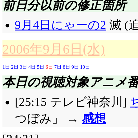
くして捨てる気なのね
いんですか?」「当り前
前日分以前の修正箇所
て下さい!」一体どうい
うても, あんな恰好悪
9月4日にゃーの2
滅 (
一と永代橋先生(^^;;
や!」「ユウキ君。前
先輩はもうすぐ夢が見
真菜は私の側に居たし,
2006年9月6日(水)
生の力も, ……私のお
よ」「そうそう。それ
と夢を見付ける事がで
じゃないしね」「つーか
1日
2日
3日
4日
5日
6日
7日
8日
9日
10日
輩を自由にしてあげて!
(棒読み……っ)これ
本日の視聴対象アニメ
きる事とは限らないだ
なったりしたら……ン
[25:15 テレビ神奈川]
歌の危機に, 初めて
「藤崎先輩! 先輩は
一。本日のくるくるシ
し, ヒロインでもあり
つぼみ」 →
感想
サミミ仮面!(^^;;;;;
若無人だったり暴力的