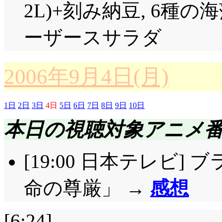
きました(^^;;; で
2L)+刻み納豆, 6種
真菜の家を訪ねたマ
誕生日用花火がこちら
される風潮は何とかな
かったね。
にマイメロを見て激しく施
誕生日用花火で撃ち落
落ち着いて」」やっぱ
ーザースサラダ
潤に対抗しようとし
部屋に戻ると既に居た(^^;
「「だったら避けろー
るとしか思えないよなあコレ
のはセバスタン……潤を放
て恰好良くて綺麗で, 
イメロにしか言えないのね
2006年9月4日(月)
ニメでそれやってると
とした事が, 潤様を見
ボクの理想なんだ!」「
された(^^;;;;;;;
取れますが。
すな!」結構, 真菜と
1日
2日
3日
4日
5日
6日
7日
8日
9日
10日
あの子は下級生! 私の
で島に辿り着いた一同,
「めろたん, たくと,
ね。一発KOデートの時
本日の視聴対象アニメ
(註: 前は「八分」っ
自力で漂着(^^;;;
メロがイメージするの
もありかなーと思った
り敢えず「発奮」。でも
バイオリンケースを崖
よっ(^^;;; 「食べ
[19:00 日本テレビ] ブ
方向に? またいがみ
ーな)。なんというか,
中で受け止める歌 →
……バコには重くて持ち上
む?」「「要らない!
命の尊厳」 →
感想
ね(^^;;;
ぶですなあ。恵一にと
『その手に持ってるセ
の良い水入りだったん
「小次郎を負かしたら
なんかより遥に価値が
という台詞を思い出し
[6:24]