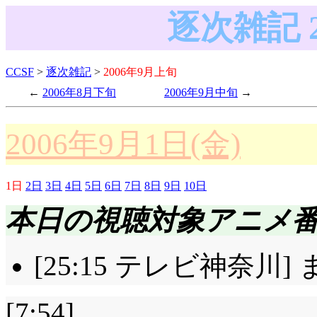
逐次雑記 
CCSF
>
逐次雑記
>
2006年9月上旬
2006年8月下旬
2006年9月中旬
2006年9月1日(金)
1日
2日
3日
4日
5日
6日
7日
8日
9日
10日
本日の視聴対象アニメ
[25:15 テレビ神奈川
[7:54]