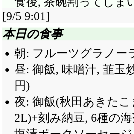
食後, 茶碗割ってしま
したアオザメに一同大
ウサミミ仮面に変身して
よよー!」燃える永代
「黒音符, でちゅだ」
せているクリオネ歌,
[9/5 9:01]
先輩がウサミミ仮面だ
(^^;;; 「イメージ
ゃ, 自覚もあるでしょうな
愛さだけど。歌だけ,
です!」「「「えええっ
つかないぐらい, 強烈
本日の食事
だ。あそこ, でちゅ
ような描き方されてま
菜ちゃん♥」「真菜! 
の作画, 焚火と一緒だしねえ
の扉。……全員バコ着ぐる
本日のくるくるシャッ
朝: フルーツグラノー
う!」「さっすが真菜!
恵一を必死で止めよう
ぬいぐるみキャッチャー
ー!」キター言うなマイメ
こをどうやったらそう
めようとしていたって
昼: 御飯, 味噌汁, 韮
ャッチャーの商標持っ
が付いた!(^^;;;;;;
(^^;;;
前作第2話, ね。尤も
バコを庇おうとしたも
円)
早く聞かなきゃなあ。
コジロウに絆創膏貼る
ンデルに負けてるから
るバク, そして一緒
面……」「わーいウサ
夜: 御飯(秋田あきたこ
と言えば, クロミノートN
ら悪意を持った人から
ば～地球よ～」何を歌って
かってガーン(^^;;;
我をした時に!」貼り
そうですが。頂点極め
2L)+刻み納豆, 6種
ロを捕獲しタクトを奪
下手に手を出さなけれ
引っ剥し……ぬいぐる
ゃないのよ。「夢なら,
んは, ボクが守るんで
塩漬ポークソーセージ