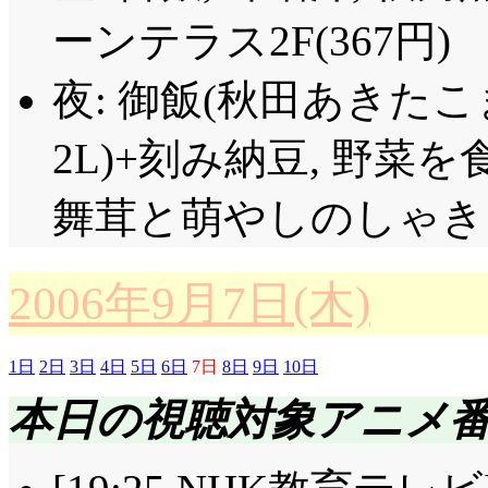
ぽいって言われるもん
ーンテラス2F(367円)
ら第66話
ですね。ハン
できない, ただ隣に居
夜: 御飯(秋田あきたこ
狼より好感が持てます
2L)+刻み納豆, 野菜
束する真菜……ここで
舞茸と萌やしのしゃき
りたお返しにハンカチ
たかもね。
2006年9月7日(木)
提供背景: ローラース
関連性を示唆しておりま
1日
2日
3日
4日
5日
6日
7日
8日
9日
10日
本日の視聴対象アニメ