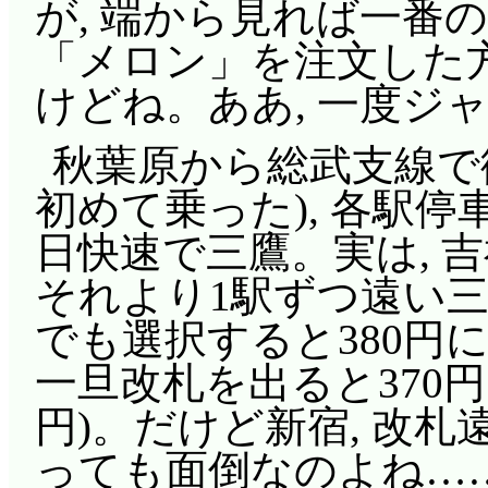
が, 端から見れば一番のネ
「メロン」を注文した
けどね。ああ, 一度ジ
秋葉原から総武支線で
初めて乗った), 各駅停
日快速で三鷹。実は, 吉
それより1駅ずつ遠い
でも選択すると380円
一旦改札を出ると370円に
円)。だけど新宿, 改
っても面倒なのよね…