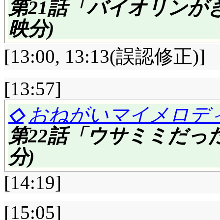
第21話「バイオリンが
やむにやまれずウサ
映分)
一。「ささ, そうと
ょう! トレーニングです
[13:00, 13:13(誤認修正)]
の鍛錬が不可欠なので
シツジ仮面はテンション高
[13:57]
仮面のあるばむ♥』のC
◇
おねがいマイメロディ
評価……☆☆☆☆☆(前回比
あったら面白いと思い
第22話「ウサミミだった
しまった, 前回の評価
「そういや俺聞いちゃ
分)
った。今回凄く良いで
をよ!」「くっ……!」
[14:19]
この手を抑えるのに苦
自分だけが知っている
え。ここに居るの全員
[15:05]
提供背景: 盆ダンスは?(^