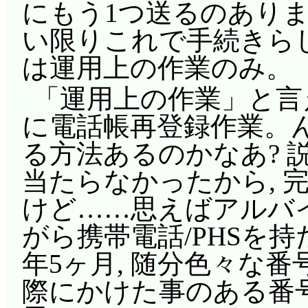
の実アメフラシ, ちょ
にもう1つ送るのありまし
ル友がー, 本物のウ
子ブザーでもない, 
イメロめー! 操りや
ああ, 江夏由結のポエムが
い限りこれで手続きら
てー!」遠いなあ(^^;;
あ。ちゃんとベルがあ
が, 身動きがとれなく
海辺でギター弾きまく
は運用上の作業のみ。
本物のウサミミ仮面は
の駅だと思うんですが
あんたの選択ミス(^^;
潤。「君みたいなお子
「運用上の作業」と言えば, 
も, ウサミミ仮面フ
っぽいです。
有能な妖精忍者(謎)を
イベー♪」「お子ちゃま
に電話帳再登録作業。んー
電話に付けていた(速攻
歌達が帰ったため, 恵
マイメロからメロディ
潤と精神年齢が一緒かよ(^
る方法あるのかなあ? 
ットオークションでや
たら可愛いクロミ。流
放題を目論むダーちゃ
見栄張って本当は泳げ
当たらなかったから, 
ー!」本物の一番側に居
の紅茶の葉っぱが, 
付かれていないものの
と浮力が高そうな泳ぎ
けど……思えばアルバ
ンから言われるぞ(^^;;;
なっていますように…
はできない……で, 潤
タンが居ると(^^;;;
がら携帯電話/PHSを
舞ちゃんには目も向け
……何なんですかそれはー!!!!(
ロと接触しようと……
別荘地下のウサミミ
年5ヶ月, 随分色々な
夢中のユウキ君。そこ
エムこそないけれど, 流
ったー!」『だあっ! こ,
「やっと, この部屋が
際にかけた事のある番号
したマイメロが……ウ
ーです。ここぞとばかり
だ……』日曜日に鞄に潜ん