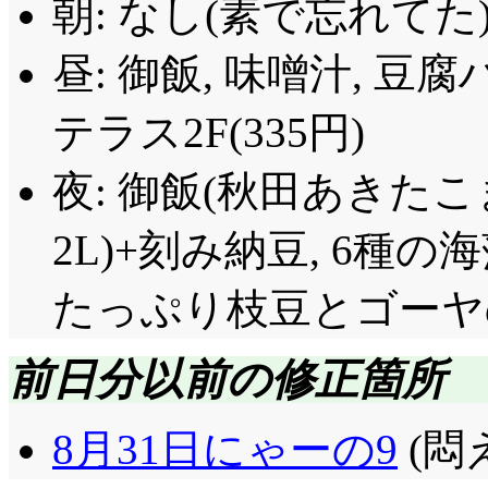
朝: なし(素で忘れてた
昼: 御飯, 味噌汁, 
テラス2F(335円)
夜: 御飯(秋田あきたこ
2L)+刻み納豆, 6種の
たっぷり枝豆とゴーヤ
前日分以前の修正箇所
8月31日にゃーの9
(悶