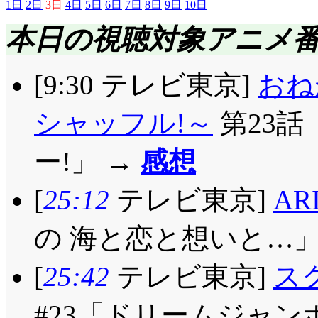
1日
2日
3日
4日
5日
6日
7日
8日
9日
10日
本日の視聴対象アニメ
[9:30 テレビ東京]
おね
シャッフル!～
第23
ー!」 →
感想
[
25:12
テレビ東京]
AR
の 海と恋と想いと…」
[
25:42
テレビ東京]
ス
#23「ドリームジャ