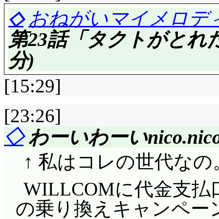
一番触れられたくない
◇
おねがいマイメロディ
永代橋先生から恵一
でやっていた分何でも
評価……☆☆☆☆(前回比: 
第23話「タクトがとれ
で下さい。僕はもうバ
て何だ?」潤は日々を
あの学園祭でウサミ
分)
また電話を水槽に捨てる恵
それで良いって感じで
杯居たのね。確かにア
ーンがあったら拍手喝
[15:29]
いでしょう。……夢野
くの人に見られてたし
くらいかな? その話を
なったりして。駆の立場が
なるほどウサミミ仮面
[23:26]
車に乗る直前, マイ
マイメロの携帯電話
商品化するのって, 肖
◇
わーいわーいnico.nic
返し。ところでこの列車
面(^^;;; そりゃ逆
かな(^^;;; それに,
評価……☆☆☆☆(前回比: 
いけど(原色レッドの塗
↑ 私はコレの世代なの
マイメロには一度嗅ぎ
恵一は絶対に権利を主張し
るいは名鉄のイメージが
前シリーズとは異なり
「出て行け!」という
WILLCOMに代金支
若い女性に人気のウ
すね。アナウンスは「
に「ダー!」を付ける
れでも充分以上のスペ
の乗り換えキャンペーン
「聞いてー! 私の友
通なんでしょうけど。
は……ほとんど, 漫画のバ