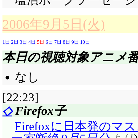
の口を塞ぐウサミミ仮
くならない? それと
「ど, どんな夢?」「…
ンサーON～! あそこ
窒息したのかと思った
たとか?
りそう, というか, 
ゃんみっけ, でちゅだ
2006年9月5日(火)
来たため声を出してし
られないという切実さ(^^
「今日ウサミミ仮面さ
でちゅだ……」「あい
メンビーム! ……くっ
ちっちゃいので面白そ
「私が, 手伝わなく
1日
2日
3日
4日
5日
6日
7日
8日
9日
10日
ちゅだ……」久々に出
か効かないのか!」そり
日のくるくるシャッフ
ね」まあ, 意識的に手伝
本日の視聴対象アニメ
だけに, 前半でバコ
は思えませんしねえ(^^
……ちょっと残念」折
いうある意味異物の存在
なのです。
なし
♥」されると, 普通の
てないなんて, 宅配君
えているのは間違いな
タクトは筐体内にまだ
ど, ウサミミ仮面は青ざめる
リアン大臣だったりし
外認められない永代橋
て破壊しようと……カ
[22:23]
ぎ。
にはもっとも～っと不
て! 蝶となって! ……殺
と……暴走にしても容
◇
Firefox子
イケメンキックで鮫
うっ!
だよ(^^;;;
駆?
Firefoxに日本発の
ね。鮫は鼻の先が弱点
「オトドケモノデス攻
絶賛暴走中, 永代橋モ
本日のくるくるシャッフ