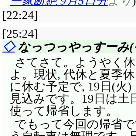
ー家断絶 9月5日分
より
しょう。では」憶えて
非ともマンホールとか
戴柊君! バイオリンを
あ, 何時になったら
けどね(^^;;; 悪夢魔
[22:24]
て欲しいですね。「今更
す趣味はありません」
「大丈夫ですよ, 大臣
いたバクも吐き出され
わーんうちはこんなに
れは嫌味な訳ですが。
[25:24]
マイメロに呼び出され
(^^;;; バクの身体の
は精神攻撃だったのか(^^
ー出動でございます!」
りませんや!」「ま, 
◇
なっつっやっすーみ(
りがとうウサミミのお
には御歳暮も宜しくね
ゃん!」「お尻を噛まれ
ブーブー言ってないで
さてさて。ようやく休
さ……!」まあ, あの
ー!? うわ～!!」ま
歯型が消えなかったと
ね」「すいません, 豚なん
よ。現状, 代休と夏季休
いしね(^^;;;
(^^;;; 「どっこい
良いっつの!」フラット
(^^;;;;;;; 本当に
に休む予定で, 19日(火)
人魚の経験から泳げ
トドケモノを滅茶苦茶
ると, それだけでム
くるくるシャッフル: 
見込みです。19日は土
符「ミ」発生……別に
さ。確かに宅配君は,
ますね(^^;;; アレ
(^^;;;
使って帰省します。
んだけど。
壊はさせていなかった
りますけど。
ぶたの大工さん達が
でもって今回の帰省で
ウサミミスタンプ4個
ける『端からは雑に見
「かくなる上は柊家
の, クロミの頭巾から