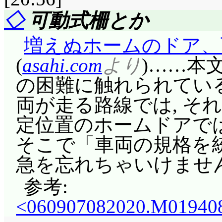
◇
可動式柵とか
増えぬホームのドア、
(
asahi.com
より
)……本
の困難に触れられている
両が走る路線では, そ
定位置のホームドアで
そこで「車両の規格を統
急を忘れちゃいけませ
参考:
<060907082020.M0194084