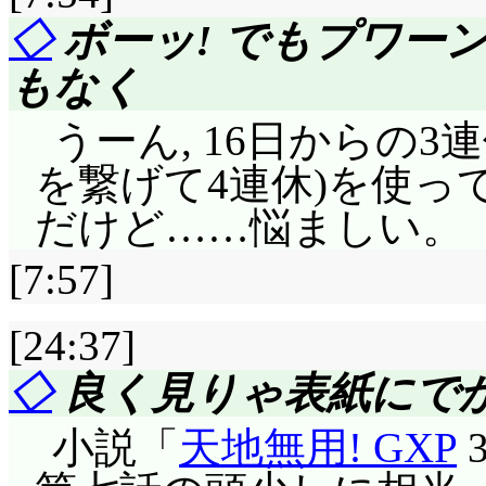
◇
ボーッ! でもプワーン
もなく
うーん, 16日からの3
を繋げて4連休)を使っ
だけど……悩ましい。
[7:57]
[24:37]
◇
良く見りゃ表紙にで
小説「
天地無用! GXP