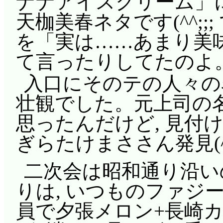
ナナアイスクリーム」に
天枷美春ネタです(^^;;;
を「実は……あまり美
て言ったりしてたのよ
入口にそのテの人々の
壮観でした。元上司の
思ったんだけど, 見付
ぎらたけまささん発見(^
二次会は昭和通り沿い
りは, いつものファジーN
員で夕張メロン+長崎