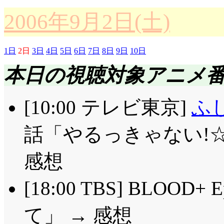
2006年9月2日(土)
1日
2日
3日
4日
5日
6日
7日
8日
9日
10日
本日の視聴対象アニメ
[10:00 テレビ東京]
ふ
話「やるっきゃない!
感想
[18:00 TBS] BLOOD
て」 → 感想