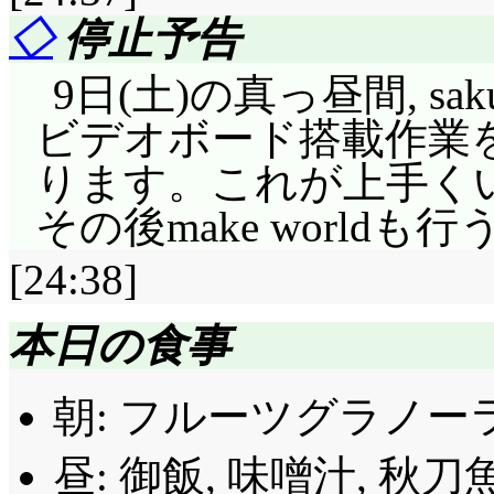
輩がいつかまた弾きたく
◇
停止予告
手入れします」「もう
9日(土)の真っ昼間, sak
そうしたいんです! 私,
ビデオボード搭載作業を
自分で言っちゃった。
ります。これが上手く
にならない訳では……
その後make worldも
オが許してもBPO(に
うかね(^^;;;
[24:38]
海岸, 丸太, 女の子と
本日の食事
い出しちゃったい。「私
ったみたい……でも, 
朝: フルーツグラノー
り妹だって。……そりゃ
昼: 御飯, 味噌汁, 