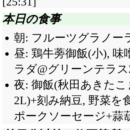
[25:31]
かも負けてるし(^^;;;
ー, あたいらのメロデ
んだな……」拒絶され
「必殺イケメンビーム
『愛・終列車 (クロミ&
本日の食事
れたマイメロ, 前作
のイケメンビームなん
そのまま持って来まし
ワーアップとは?
朝: フルーツグラノー
な」「ええっ!?」「
ナルには勝てませんか(^
ってから!!」」「知ら
セバスタン『クロミの
昼: 鶏牛蒡御飯(小),
ですかそれは(^^;;;
けど, 歌詞が歌詞だ
ラダ@グリーンテラス2F
はイケメンとは言いま
前に「お黙りー!」ああ良か
夜: 御飯(秋田あきたこ
今回の戦果: ピンク
「もううんざりです
の弟子入り希望は叶っ
んで, あれこれ構わ
2L)+刻み納豆, 野菜
ない?
「何ですってー! 酷い
ポークソーセージ+蒜
あの年月を忘れるって言
「あの, 本当に藤崎先