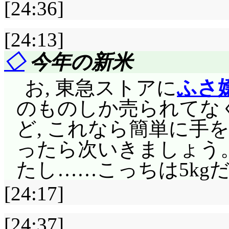
れが証明されてしまいま
[24:36]
ですが。
[24:13]
「柊君……カンタービ
◇
今年の新米
人は黒音符を大量に出
符を吐き出す永代橋先
お, 東急ストアに
ふさ
確実に同じ音階を出す
のものしか売られてな
え。効率良く夢の扉を
ど, これなら簡単に手
して。
ったら次いきましょう
たし……こっちは5kg
バイオリンケースを
げる」「う, 受け取れま
[24:17]
「じゃあ捨てる」「あー
[24:37]