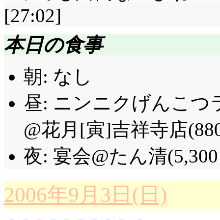
[27:02]
本日の食事
朝: なし
昼: ニンニクげんこつ
@花月[寅]吉祥寺店(88
夜: 宴会@たん清(5,300
2006年9月3日(日)