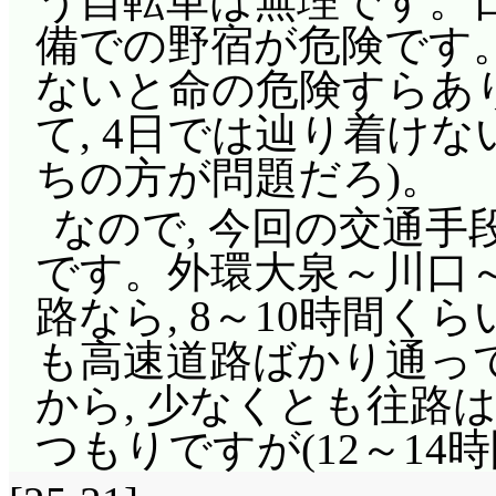
う自転車は無理です。日
ろで, あの出動の時に
写だったりして。
う! 地獄のみっちゃん
出したバコによって一
備での野宿が危険です
「ウサミミ仮面のテー
「戴き物を粗末にする
っちゃんを!」地獄よ
くるくるシャッフルの
ないと命の危険すらあ
た!」「誰が歌ってるん
婆!」手足生える生鮮食
(^^;;; 「先生, 泣
が相殺されれば開け夢
て, 4日では辿り着け
す」「二度と使うな!
ゃが芋が切腹するんじゃ
ね」「あの痛みは, 噛
でしょう。ちなみに,
ちの方が問題だろ)。
は(^^;;;
缶詰にミニウサキック
よ……」マイメロに同調す
を持っている筈ですが
なので, 今回の交通
が通じないならばミニ
「メロディを! メロデ
提供背景: これは怪
「あ～や～や～, 負け
です。外環大泉～川口～
す!」「イクラでーす!
奴・潤が『美・Guilt
は?
ロ……」ということで
路なら, 8～10時間
まー! あの時別れ別れ
またかー(^^;;; し
るというバコにルナ「私
も高速道路ばかり通っ
「お前達!! ああー我が
ヤケクソではあっても
「もう, それは終わり
から, 少なくとも往路
るんですか海鮮親子丼コンビ!
回は歌になってません
なったよ……。かくし
つもりですが(12～14時
子の絆アターック!」
ら。「バク達も責任取
を気遣うのは, 何と白