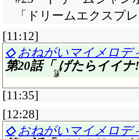
「ドリームエクスプレス
[11:12]
◇
おねがいマイメロディ
第20話「
げたらイイナ!
およ
泳
[11:35]
[12:28]
評価……☆☆☆☆☆(前回比
◇
おねがいマイメロディ