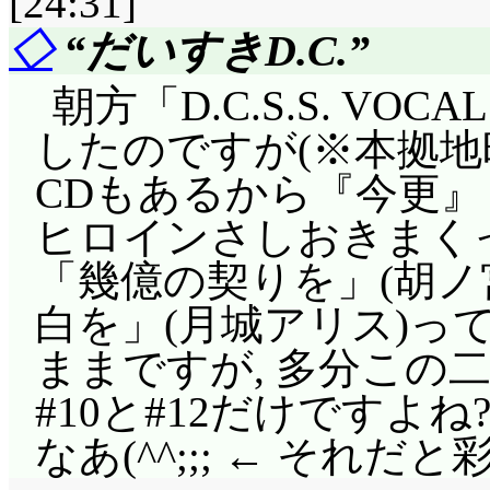
[24:31]
うかと思いましたよ。
が, 何か? 塾の時間
◇
“だいすきD.C.”
を最優先するセバスチ
ウキ, まったく眼中
た。「坊っちゃま, こ
れは良い幼馴染みです
朝方「D.C.S.S. VOCA
ドをはたき落とす恵一
……!?」自分達の宿題を忘
したのですが(※本拠
するのかな, と……
のーのー! ときめきサ
CDもあるから『今更』
珍しや, 今回は美紀ポ
ところが, もう魔法お
ヒロインさしおきまくっ
オリンを奏でる恵一(
「幾億の契りを」(胡ノ
次回: ダーちゃん復活
と前回ラストに引っかけ
白を」(月城アリス)って(
ブロルド@ソード・ワ
ほほう, 恵一は永代橋先
ままですが, 多分この
みたいな, 復活はし
マイメロのお助けも,
#10と#12だけですよ
形』での復活だったり
ね。歌にとっては哀し
なあ(^^;;; ← それ
した。