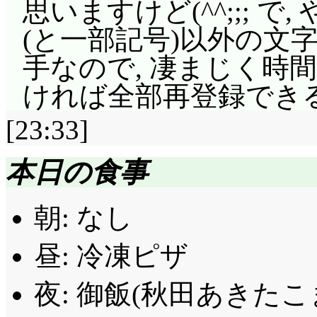
時造ったんだセバスチャン!
思いますけど(^^;;; 
きなり意気統合(^^;;
一がまた笑いを誘いま
クレーンゲームで拾
れば, 魔法少女にお
(と一部記号)以外の文
面フィギュア, イケ
「恵一坊っちゃま。
みに落胆する星賀ルナ
覚で, ウサミミ仮面
手なので, 凄まじく時
りゃ, すぐ脇に居た
ちゃまが, ヘリでこ
り紙対決(
第14話
)だっ
られますね……(^^;;
ければ全部再登録でき
しょうな(^^;;; セバ
ありましたが」「(即
だと思っちゃったよ。
小動物って少女をだま
[23:33]
なっていない事に腐っ
あ。……本当に実行す
落としたタクトをかす
せるのが役割だし(偏
「ボク, ウサミミ仮
なあ(^^;;; そのヘリ
て抱きしめるルナ。こ
本日の食事
て地下通路を出現させ
になったのに止まる車(^
イメロとフラット君(
とは別の第三勢力だっ
に続いてバクにも目撃
朝: なし
えてあげる, という
つは! ……あいつは,
鳴っちゃいむー!」歌
恵一が気になる歌に向
ミミ仮面クイズ第1問
間, 柊の事を色々悩ん
(^^;;;
昼: 冷凍ピザ
のヨットに乗って, 
お花がいくつ付いてるで
ら……簡単に言うんじ
教室で大人気のバコ
夜: 御飯(秋田あきたこ
ゅーん, よ!」何だか
り答える恵一(^^;;;
と続けて来たからね,
のかよ……。騒ぎに憤