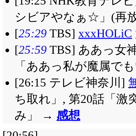
[19:25 NHK教育テ
シビアやなぁ☆」(再放送
[
25:29
TBS]
xxxHOLiC
[
25:59
TBS] ああっ女
「ああっ私が魔属でもい
[26:15 テレビ神奈川]
ち取れ」, 第20話「激
み」 →
感想
[20:56]