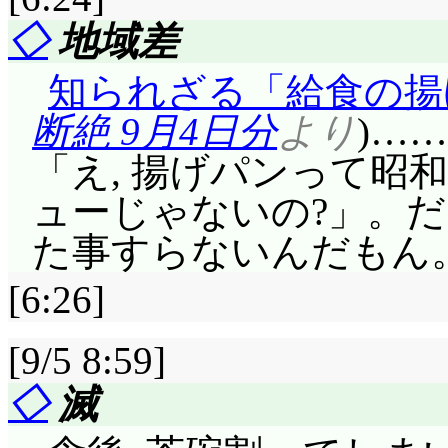
「じゃんじゃーん, 悪
いうことで小次郎と対
す唯一の存在ですし(悪
ないよそんな台詞!)。
◇
地域差
ました!」ということ
次郎(^^;;; 最初か
面もだけど(^^;;; )
『この女, 猛烈な黒音
知られざる「給食の揚
のはマーメイドプリンセ
ユウキだけど。「情熱
あれ, サスペンスド
ルナを操ってタクトを
断絶 9月4日分
より
)…
ついでに巻き込まれたの
ーギブギブらびゅんご
かあ!? 柊しゃまに妹
ん。……抱えてても意
「え, 揚げパンって昭
真菜, 電気海月美紀……電
か?(^^;;;
女ー!!」そーいやクロ
捨てさせようとしたら
ューじゃないの?」。だ
て鰹駆(サザエさんだっ
事もある」って言われ
本日の開け夢の扉! 
に激突, バレーボール
た事すらないんだもん
ス奏……それは海棲生物
捨ててない, か。
現! 「聞こえる聞こえ
突, 野球ボールに激突
な気もするけど。マイ
[6:26]
僕に負けた小次郎がべ
「あの子にバイオリ
ャッチ(^^;;; バコ
着ぐるみですかい(^^;;
愛い愛と正義の使者, 
すか! あの子のメロディは
この感触……オレが野
[9/5 8:59]
人)は本当に変身して
上!」この口上にも大笑
Melodyなのよー! One 
してやろうぞ』いーの
◇
滅
「ヤな予感, キャッチ!
びうさならぬみにうさ
より, あの子にとっ
て(^^;;; てゆーか