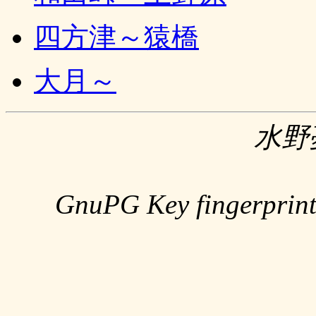
四方津～猿橋
大月～
水野
GnuPG Key fingerpri