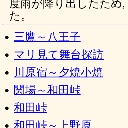
度雨が降り出したため,
た。
三鷹～八王子
マリ見て舞台探訪
川原宿～夕焼小焼
関場～和田峠
和田峠
和田峠～上野原