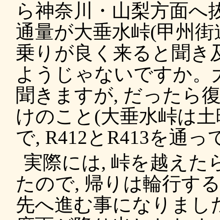
ら神奈川・山梨方面へ抜
通量が大垂水峠(甲州街
乗りが良く来ると聞き
ようじゃないですか。
聞きますが, だったら
けのこと(大垂水峠は土曜
で, R412とR413を
実際には, 峠を越え
たので, 帰りは輪行す
先へ進む事になりました